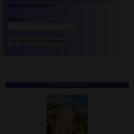
seraient pas publiés.
Pseudo :
SITES À VISITER