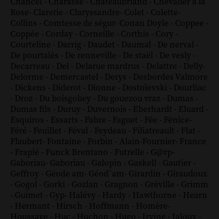
Chancel
-
Charasse
-
Chateaubriand
-
Chevalier à la
Rose
-
Claretie
-
Claryssandre
-
Colet
-
Colette
-
Collins
-
Comtesse de ségur
-
Conan Doyle
-
Coppee
-
Coppée
-
Corday
-
Corneille
-
Corthis
-
Cory
-
Courteline
-
Darrig
-
Daudet
-
Daumal
-
De nerval
-
De pourtalès
-
De renneville
-
De staël
-
De vesly
-
Decarreau
-
Del
-
Delarue mardrus
-
Delattre
-
Delly
-
Delorme
-
Demercastel
-
Derys
-
Desbordes Valmore
-
Dickens
-
Diderot
-
Dionne
-
Dostoïevski
-
Dourliac
-
Droz
-
Du boisgobey
-
Du gouezou vraz
-
Dumas
-
Dumas fils
-
Duruy
-
Duvernois
-
Eberhardt
-
Eluard
-
Esquiros
-
Essarts
-
Fabre
-
Faguet
-
Fée
-
Fénice
-
Féré
-
Feuillet
-
Féval
-
Feydeau
-
Filiatreault
-
Flat
-
Flaubert
-
Fontaine
-
Forbin
-
Alain-Fournier
-
France
-
Frapié
-
Funck Brentano
-
Futrelle
-
G@rp
-
Gaboriau
-
Gaboriau
-
Galopin
-
Gaskell
-
Gautier
-
Geffroy
-
Géode am
-
Géod´am
-
Girardin
-
Giraudoux
-
Gogol
-
Gorki
-
Gozlan
-
Gragnon
-
Gréville
-
Grimm
-
Guimet
-
Gyp
-
Halévy
-
Hardy
-
Hawthorne
-
Hearn
-
Hermant
-
Hirsch
-
Hoffmann
-
Homère
-
Houssaye
-
Huc
-
Huchon
-
Hugo
-
Irving
-
Jaloux
-