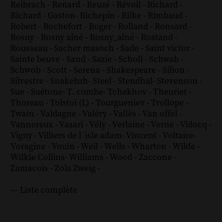
Reibrach
-
Renard
-
Reuzé
-
Révoil
-
Richard
-
Richard - Gaston
-
Richepin
-
Rilke
-
Rimbaud
-
Robert
-
Rochefort
-
Roger
-
Rolland
-
Ronsard
-
Rosny
-
Rosny aîné
-
Rosny_aîné
-
Rostand
-
Rousseau
-
Sacher masoch
-
Sade
-
Saint victor
-
Sainte beuve
-
Sand
-
Sazie
-
Scholl
-
Schwab
-
Schwob
-
Scott
-
Serena
-
Shakespeare
-
Silion
-
Silvestre
-
Snakebzh
-
Steel
-
Stendhal
-
Stevenson
-
Sue
-
Suétone
-
T. combe
-
Tchekhov
-
Theuriet
-
Thoreau
-
Tolstoï (L)
-
Tourgueniev
-
Trollope
-
Twain
-
Valdagne
-
Valéry
-
Vallès
-
Van offel
-
Vannereux
-
Vasari
-
Vély
-
Verlaine
-
Verne
-
Vidocq
-
Vigny
-
Villiers de l´isle adam
-
Vincent
-
Voltaire
-
Voragine
-
Vouin
-
Weil
-
Wells
-
Wharton
-
Wilde
-
Wilkie Collins
-
Williams
-
Wood
-
Zaccone
-
Zamacoïs
-
Zola
Zweig
-
--- Liste complète