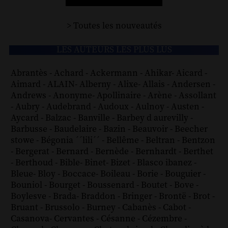
> Toutes les nouveautés
LES AUTEURS LES PLUS LUS
Abrantès
-
Achard
-
Ackermann
-
Ahikar
-
Aicard
-
Aimard
-
ALAIN
-
Alberny
-
Alixe
-
Allais
-
Andersen
-
Andrews
-
Anonyme
-
Apollinaire
-
Arène
-
Assollant
-
Aubry
-
Audebrand
-
Audoux
-
Aulnoy
-
Austen
-
Aycard
-
Balzac
-
Banville
-
Barbey d aurevilly
-
Barbusse
-
Baudelaire
-
Bazin
-
Beauvoir
-
Beecher
stowe
-
Bégonia ´´lili´´
-
Bellême
-
Beltran
-
Bentzon
-
Bergerat
-
Bernard
-
Bernède
-
Bernhardt
-
Berthet
-
Berthoud
-
Bible
-
Binet
-
Bizet
-
Blasco ibanez
-
Bleue
-
Bloy
-
Boccace
-
Boileau
-
Borie
-
Bouguier
-
Bouniol
-
Bourget
-
Boussenard
-
Boutet
-
Bove
-
Boylesve
-
Brada
-
Braddon
-
Bringer
-
Brontë
-
Brot
-
Bruant
-
Brussolo
-
Burney
-
Cabanès
-
Cabot
-
Casanova
-
Cervantes
-
Césanne
-
Cézembre
-