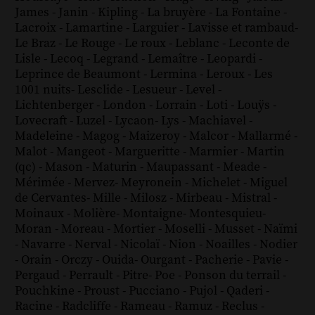
James
-
Janin
-
Kipling
-
La bruyère
-
La Fontaine
-
Lacroix
-
Lamartine
-
Larguier
-
Lavisse et rambaud
-
Le Braz
-
Le Rouge
-
Le roux
-
Leblanc
-
Leconte de
Lisle
-
Lecoq
-
Legrand
-
Lemaître
-
Leopardi
-
Leprince de Beaumont
-
Lermina
-
Leroux
-
Les
1001 nuits
-
Lesclide
-
Lesueur
-
Level
-
Lichtenberger
-
London
-
Lorrain
-
Loti
-
Louÿs
-
Lovecraft
-
Luzel
-
Lycaon
-
Lys
-
Machiavel
-
Madeleine
-
Magog
-
Maizeroy
-
Malcor
-
Mallarmé
-
Malot
-
Mangeot
-
Margueritte
-
Marmier
-
Martin
(qc)
-
Mason
-
Maturin
-
Maupassant
-
Meade
-
Mérimée
-
Mervez
-
Meyronein
-
Michelet
-
Miguel
de Cervantes
-
Mille
-
Milosz
-
Mirbeau
-
Mistral
-
Moinaux
-
Molière
-
Montaigne
-
Montesquieu
-
Moran
-
Moreau
-
Mortier
-
Moselli
-
Musset
-
Naïmi
-
Navarre
-
Nerval
-
Nicolaï
-
Nion
-
Noailles
-
Nodier
-
Orain
-
Orczy
-
Ouida
-
Ourgant
-
Pacherie
-
Pavie
-
Pergaud
-
Perrault
-
Pitre
-
Poe
-
Ponson du terrail
-
Pouchkine
-
Proust
-
Pucciano
-
Pujol
-
Qaderi
-
Racine
-
Radcliffe
-
Rameau
-
Ramuz
-
Reclus
-