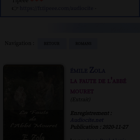
Tipeee
❤❤❤
👉
https://fr.tipeee.com/audiocite
-
Navigation :
RETOUR
ROMANS
émile Zola
la faute de l'abbé
mouret
(Extrait)
Enregistrement :
Audiocite.net
Publication : 2020-11-27