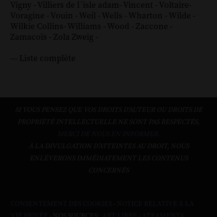
Vigny
-
Villiers de l´isle adam
-
Vincent
-
Voltaire
-
Voragine
-
Vouin
-
Weil
-
Wells
-
Wharton
-
Wilde
-
Wilkie Collins
-
Williams
-
Wood
-
Zaccone
-
Zamacoïs
-
Zola
Zweig
-
--- Liste complète
SI VOUS PENSEZ QUE VOS DROITS D'AUTEUR OU DROITS DE
PROPRIÉTÉ INTELLECTUELLE NE SONT PAS RESPECTÉS,
MERCI DE NOUS EN INFORMER.
À LA DIVULGATION D’ATTEINTES AU DROIT, NOUS
ENLÈVERONS IMMÉDIATEMENT LES CONTENUS
CONCERNÉS
CONSENTEMENT DES COOKIES
-
NOTICE RELATIVE À LA
VIE PRIVÉE
- NOS SOURCES:
ART LIBRE
-
ATRAMENTA