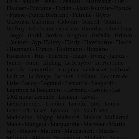
Féré
-
Feuillet
-
Féval
-
Feydeau
-
Filiatreault
-
Flat
-
Flaubert
-
Fontaine
-
Forbin
-
Alain-Fournier
-
France
-
Frapié
-
Funck Brentano
-
Futrelle
-
G@rp
-
Gaboriau
-
Gaboriau
-
Galopin
-
Gaskell
-
Gautier
-
Geffroy
-
Géode am
-
Géod´am
-
Girardin
-
Giraudoux
-
Gogol
-
Gorki
-
Gozlan
-
Gragnon
-
Gréville
-
Grimm
-
Guimet
-
Gyp
-
Halévy
-
Hardy
-
Hawthorne
-
Hearn
-
Hermant
-
Hirsch
-
Hoffmann
-
Homère
-
Houssaye
-
Huc
-
Huchon
-
Hugo
-
Irving
-
Jaloux
-
James
-
Janin
-
Kipling
-
La bruyère
-
La Fontaine
-
Lacroix
-
Lamartine
-
Larguier
-
Lavisse et rambaud
-
Le Braz
-
Le Rouge
-
Le roux
-
Leblanc
-
Leconte de
Lisle
-
Lecoq
-
Legrand
-
Lemaître
-
Leopardi
-
Leprince de Beaumont
-
Lermina
-
Leroux
-
Les
1001 nuits
-
Lesclide
-
Lesueur
-
Level
-
Lichtenberger
-
London
-
Lorrain
-
Loti
-
Louÿs
-
Lovecraft
-
Luzel
-
Lycaon
-
Lys
-
Machiavel
-
Madeleine
-
Magog
-
Maizeroy
-
Malcor
-
Mallarmé
-
Malot
-
Mangeot
-
Margueritte
-
Marmier
-
Martin
(qc)
-
Mason
-
Maturin
-
Maupassant
-
Meade
-
Mérimée
-
Mervez
-
Meyronein
-
Michelet
-
Miguel