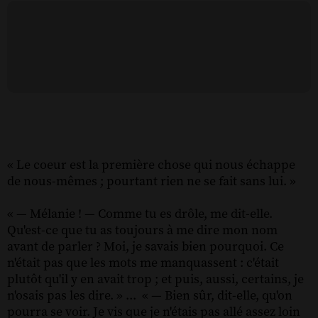
« Le coeur est la première chose qui nous échappe
de nous-mêmes ; pourtant rien ne se fait sans lui. »
« — Mélanie ! — Comme tu es drôle, me dit-elle.
Qu'est-ce que tu as toujours à me dire mon nom
avant de parler ? Moi, je savais bien pourquoi. Ce
n'était pas que les mots me manquassent : c'était
plutôt qu'il y en avait trop ; et puis, aussi, certains, je
n'osais pas les dire. » ... « — Bien sûr, dit-elle, qu'on
pourra se voir. Je vis que je n'étais pas allé assez loin