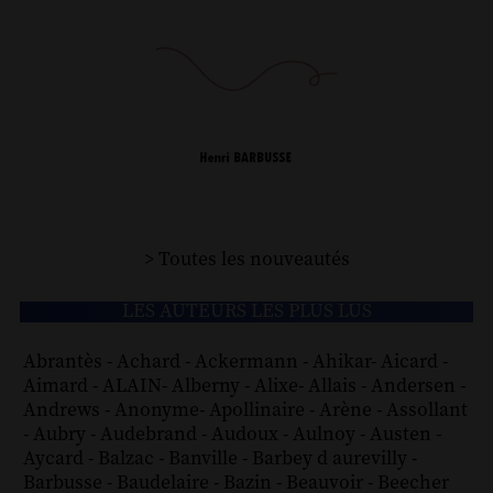
> Toutes les nouveautés
LES AUTEURS LES PLUS LUS
Abrantès
-
Achard
-
Ackermann
-
Ahikar
-
Aicard
-
Aimard
-
ALAIN
-
Alberny
-
Alixe
-
Allais
-
Andersen
-
Andrews
-
Anonyme
-
Apollinaire
-
Arène
-
Assollant
-
Aubry
-
Audebrand
-
Audoux
-
Aulnoy
-
Austen
-
Aycard
-
Balzac
-
Banville
-
Barbey d aurevilly
-
Barbusse
-
Baudelaire
-
Bazin
-
Beauvoir
-
Beecher