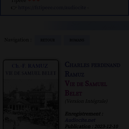
Tipeee
❤❤❤
👉
https://fr.tipeee.com/audiocite
-
Navigation :
RETOUR
ROMANS
Charles ferdinand
Ramuz
Vie de Samuel
Belet
(Version Intégrale)
Enregistrement :
Audiocite.net
Publication : 2023-12-10