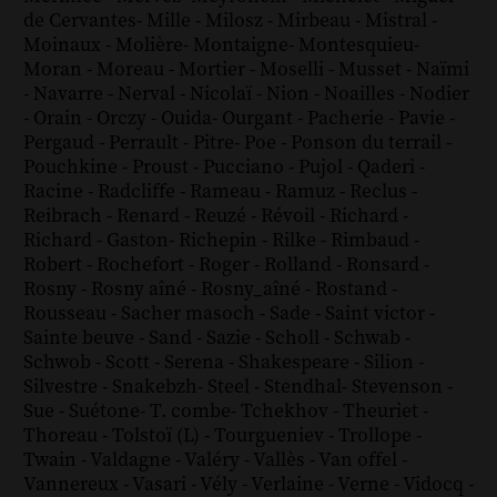
de Cervantes
-
Mille
-
Milosz
-
Mirbeau
-
Mistral
-
Moinaux
-
Molière
-
Montaigne
-
Montesquieu
-
Moran
-
Moreau
-
Mortier
-
Moselli
-
Musset
-
Naïmi
-
Navarre
-
Nerval
-
Nicolaï
-
Nion
-
Noailles
-
Nodier
-
Orain
-
Orczy
-
Ouida
-
Ourgant
-
Pacherie
-
Pavie
-
Pergaud
-
Perrault
-
Pitre
-
Poe
-
Ponson du terrail
-
Pouchkine
-
Proust
-
Pucciano
-
Pujol
-
Qaderi
-
Racine
-
Radcliffe
-
Rameau
-
Ramuz
-
Reclus
-
Reibrach
-
Renard
-
Reuzé
-
Révoil
-
Richard
-
Richard - Gaston
-
Richepin
-
Rilke
-
Rimbaud
-
Robert
-
Rochefort
-
Roger
-
Rolland
-
Ronsard
-
Rosny
-
Rosny aîné
-
Rosny_aîné
-
Rostand
-
Rousseau
-
Sacher masoch
-
Sade
-
Saint victor
-
Sainte beuve
-
Sand
-
Sazie
-
Scholl
-
Schwab
-
Schwob
-
Scott
-
Serena
-
Shakespeare
-
Silion
-
Silvestre
-
Snakebzh
-
Steel
-
Stendhal
-
Stevenson
-
Sue
-
Suétone
-
T. combe
-
Tchekhov
-
Theuriet
-
Thoreau
-
Tolstoï (L)
-
Tourgueniev
-
Trollope
-
Twain
-
Valdagne
-
Valéry
-
Vallès
-
Van offel
-
Vannereux
-
Vasari
-
Vély
-
Verlaine
-
Verne
-
Vidocq
-