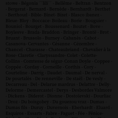
stowe
-
Bégonia ´´lili´´
-
Bellême
-
Beltran
-
Bentzon
-
Bergerat
-
Bernard
-
Bernède
-
Bernhardt
-
Berthet
-
Berthoud
-
Bible
-
Binet
-
Bizet
-
Blasco ibanez
-
Bleue
-
Bloy
-
Boccace
-
Boileau
-
Borie
-
Bouguier
-
Bouniol
-
Bourget
-
Boussenard
-
Boutet
-
Bove
-
Boylesve
-
Brada
-
Braddon
-
Bringer
-
Brontë
-
Brot
-
Bruant
-
Brussolo
-
Burney
-
Cabanès
-
Cabot
-
Casanova
-
Cervantes
-
Césanne
-
Cézembre
-
Chancel
-
Charasse
-
Chateaubriand
-
Chevalier à la
Rose
-
Claretie
-
Claryssandre
-
Colet
-
Colette
-
Collins
-
Comtesse de ségur
-
Conan Doyle
-
Coppee
-
Coppée
-
Corday
-
Corneille
-
Corthis
-
Cory
-
Courteline
-
Darrig
-
Daudet
-
Daumal
-
De nerval
-
De pourtalès
-
De renneville
-
De staël
-
De vesly
-
Decarreau
-
Del
-
Delarue mardrus
-
Delattre
-
Delly
-
Delorme
-
Demercastel
-
Derys
-
Desbordes Valmore
-
Dickens
-
Diderot
-
Dionne
-
Dostoïevski
-
Dourliac
-
Droz
-
Du boisgobey
-
Du gouezou vraz
-
Dumas
-
Dumas fils
-
Duruy
-
Duvernois
-
Eberhardt
-
Eluard
-
Esquiros
-
Essarts
-
Fabre
-
Faguet
-
Fée
-
Fénice
-