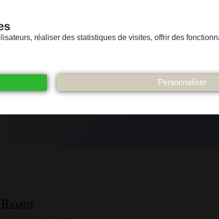
es
sateurs, réaliser des statistiques de visites, offrir des fonctio
Version pour personnes mal-voyantes ou non-voyantes
ices
Suivez-nous
Participez
Contact
 Ramuz