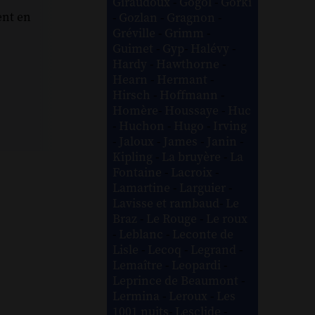
Giraudoux
-
Gogol
-
Gorki
ent en
-
Gozlan
-
Gragnon
-
Gréville
-
Grimm
-
Guimet
-
Gyp
-
Halévy
-
Hardy
-
Hawthorne
-
Hearn
-
Hermant
-
Hirsch
-
Hoffmann
-
Homère
-
Houssaye
-
Huc
-
Huchon
-
Hugo
-
Irving
-
Jaloux
-
James
-
Janin
-
Kipling
-
La bruyère
-
La
Fontaine
-
Lacroix
-
Lamartine
-
Larguier
-
Lavisse et rambaud
-
Le
Braz
-
Le Rouge
-
Le roux
-
Leblanc
-
Leconte de
Lisle
-
Lecoq
-
Legrand
-
Lemaître
-
Leopardi
-
Leprince de Beaumont
-
Lermina
-
Leroux
-
Les
1001 nuits
-
Lesclide
-