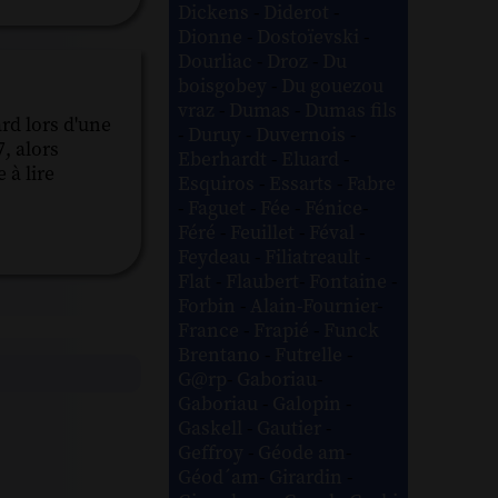
Dickens
-
Diderot
-
Dionne
-
Dostoïevski
-
Dourliac
-
Droz
-
Du
boisgobey
-
Du gouezou
vraz
-
Dumas
-
Dumas fils
rd lors d'une
-
Duruy
-
Duvernois
-
7, alors
Eberhardt
-
Eluard
-
 à lire
Esquiros
-
Essarts
-
Fabre
-
Faguet
-
Fée
-
Fénice
-
Féré
-
Feuillet
-
Féval
-
Feydeau
-
Filiatreault
-
Flat
-
Flaubert
-
Fontaine
-
Forbin
-
Alain-Fournier
-
France
-
Frapié
-
Funck
Brentano
-
Futrelle
-
G@rp
-
Gaboriau
-
Gaboriau
-
Galopin
-
Gaskell
-
Gautier
-
Geffroy
-
Géode am
-
Géod´am
-
Girardin
-