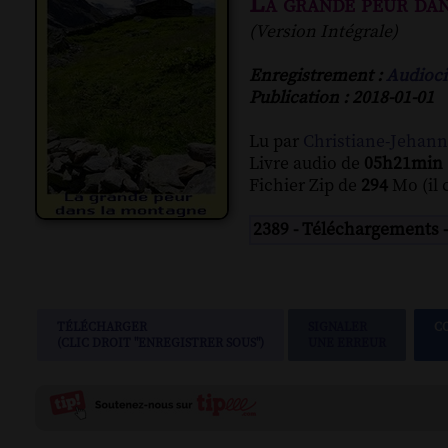
La grande peur da
(Version Intégrale)
Enregistrement :
Audioci
Publication : 2018-01-01
Lu par
Christiane-Jehan
Livre audio de
05h21min
Fichier Zip de
294
Mo (il 
2389 - Téléchargements 
TÉLÉCHARGER
SIGNALER
C
(CLIC DROIT "ENREGISTRER SOUS")
UNE ERREUR