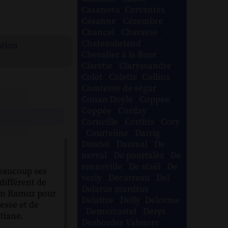
Casanova
-
Cervantes
-
Césanne
-
Cézembre
-
Chancel
-
Charasse
-
Chateaubriand
-
ation
Chevalier à la Rose
-
Claretie
-
Claryssandre
-
Colet
-
Colette
-
Collins
-
Comtesse de ségur
-
Conan Doyle
-
Coppee
-
Coppée
-
Corday
-
Corneille
-
Corthis
-
Cory
-
Courteline
-
Darrig
-
Daudet
-
Daumal
-
De
nerval
-
De pourtalès
-
De
renneville
-
De staël
-
De
beaucoup ses
vesly
-
Decarreau
-
Del
-
 différent de
Delarue mardrus
-
r un Ramuz pour
Delattre
-
Delly
-
Delorme
lesse et de
-
Demercastel
-
Derys
-
tiane.
Desbordes Valmore
-