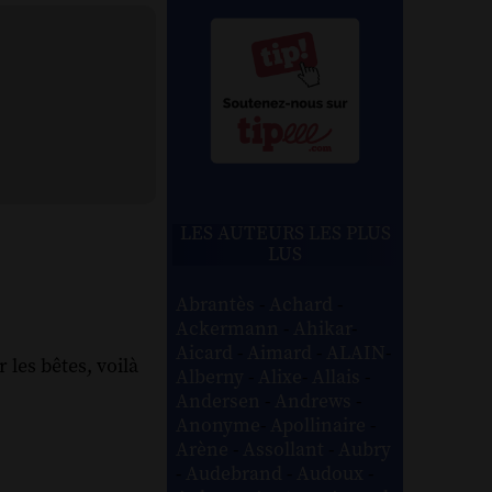
LES AUTEURS LES PLUS
LUS
Abrantès
-
Achard
-
Ackermann
-
Ahikar
-
Aicard
-
Aimard
-
ALAIN
-
les bêtes, voilà
Alberny
-
Alixe
-
Allais
-
Andersen
-
Andrews
-
Anonyme
-
Apollinaire
-
Arène
-
Assollant
-
Aubry
-
Audebrand
-
Audoux
-