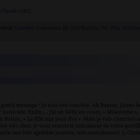
hp?book=2492
ontrat
Creative Commons BY (attribution) NC (Pas d'utilis
gentil message ! Je suis très touchée. Ah Ramuz, j'aime 
notre site. Enfin.... j'ai un Delly en cours, « Malereyne »,
n Balzac, « La fille aux yeux d'or ». Mais je vais cherche
m'est très cher. Je vous remercie infiniment de votre gentil
haite une très agréable journée, très amicalement :), Chris