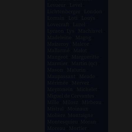
Lesueur
-
Level
-
Lichtenberger
-
London
-
Lorrain
-
Loti
-
Louÿs
-
Lovecraft
-
Luzel
-
Lycaon
-
Lys
-
Machiavel
-
Madeleine
-
Magog
-
Maizeroy
-
Malcor
-
Mallarmé
-
Malot
-
Mangeot
-
Margueritte
-
Marmier
-
Martin (qc)
-
Mason
-
Maturin
-
Maupassant
-
Meade
-
Mérimée
-
Mervez
-
Meyronein
-
Michelet
-
Miguel de Cervantes
-
Mille
-
Milosz
-
Mirbeau
-
Mistral
-
Moinaux
-
Molière
-
Montaigne
-
Montesquieu
-
Moran
-
Moreau
-
Mortier
-