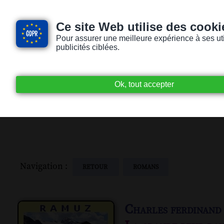
Ce site Web utilise des cooki
Pour assurer une meilleure expérience à ses utili
publicités ciblées.
Accueil
Livres audio
Lecteurs / Lectr
Navigation :
RETOUR
ROMANS
Charles ferdinand