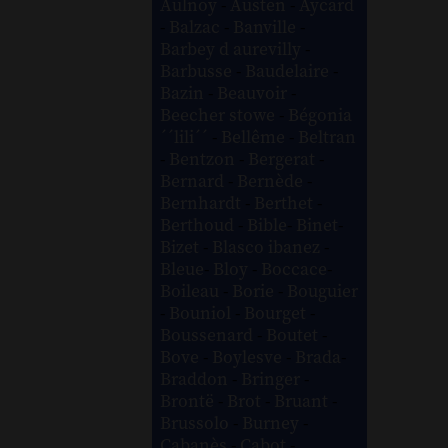
Aulnoy
-
Austen
-
Aycard
-
Balzac
-
Banville
-
Barbey d aurevilly
-
Barbusse
-
Baudelaire
-
Bazin
-
Beauvoir
-
Beecher stowe
-
Bégonia
´´lili´´
-
Bellême
-
Beltran
-
Bentzon
-
Bergerat
-
Bernard
-
Bernède
-
Bernhardt
-
Berthet
-
Berthoud
-
Bible
-
Binet
-
Bizet
-
Blasco ibanez
-
Bleue
-
Bloy
-
Boccace
-
Boileau
-
Borie
-
Bouguier
-
Bouniol
-
Bourget
-
Boussenard
-
Boutet
-
Bove
-
Boylesve
-
Brada
-
Braddon
-
Bringer
-
Brontë
-
Brot
-
Bruant
-
Brussolo
-
Burney
-
Cabanès
-
Cabot
-