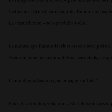
Le refuge est restauré, le troupeau monte avec les
Victorine et Ernest, jeune couple d’amoureux, espè
La « malédiction » se reproduira-t-elle…
La nature, que Ramuz décrit et associe avec poésie,
Avec son talent si envoûtant, tous ces détails, ces
La montagne, l’eau du glacier gagneront-ils ?
Peur et rationalité, voilà une vaste réflexion vers la