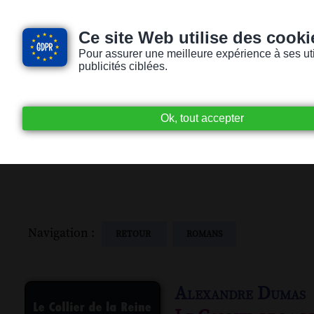
Ce site Web utilise des cooki
Pour assurer une meilleure expérience à ses utili
publicités ciblées.
Accueil
Livres audio
Lecteurs / Lectr
Navigation :
RETOUR
ROMANS
Alexandre Dumas