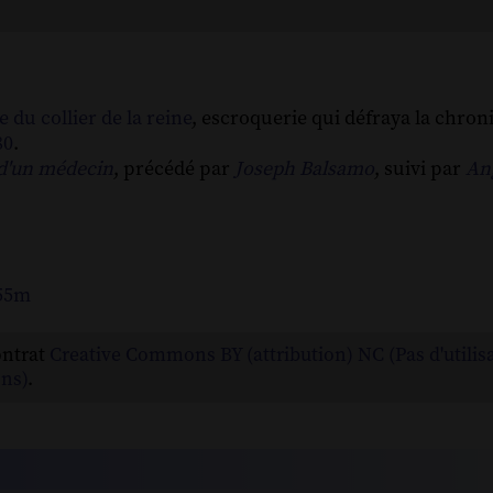
e du collier de la reine
, escroquerie qui défraya la chron
80
.
d'un médecin
, précédé par
Joseph Balsamo
, suivi par
An
155m
ontrat
Creative Commons BY (attribution) NC (Pas d'utilis
ns)
.