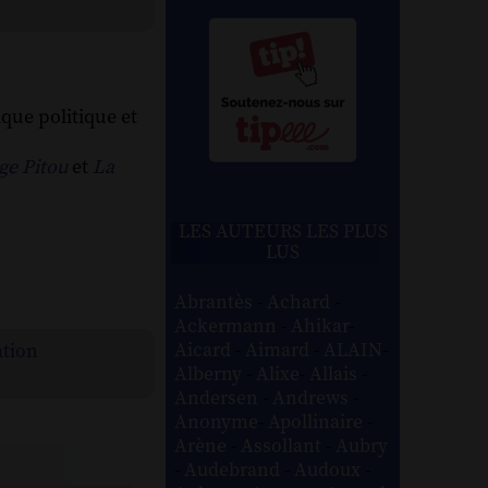
ique politique et
ge Pitou
et
La
LES AUTEURS LES PLUS
LUS
Abrantès
-
Achard
-
Ackermann
-
Ahikar
-
Aicard
-
Aimard
-
ALAIN
-
ation
Alberny
-
Alixe
-
Allais
-
Andersen
-
Andrews
-
Anonyme
-
Apollinaire
-
Arène
-
Assollant
-
Aubry
-
Audebrand
-
Audoux
-