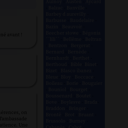
Aulnoy
-
Austen
-
Aycard
-
Balzac
-
Banville
-
Barbey d aurevilly
-
Barbusse
-
Baudelaire
-
Bazin
-
Beauvoir
-
Beecher stowe
-
Bégonia
nné avant !
´´lili´´
-
Bellême
-
Beltran
-
Bentzon
-
Bergerat
-
Bernard
-
Bernède
-
Bernhardt
-
Berthet
-
Berthoud
-
Bible
-
Binet
-
Bizet
-
Blasco ibanez
-
Bleue
-
Bloy
-
Boccace
-
Boileau
-
Borie
-
Bouguier
-
Bouniol
-
Bourget
-
Boussenard
-
Boutet
-
Bove
-
Boylesve
-
Brada
-
Braddon
-
Bringer
-
ohérences, on
Brontë
-
Brot
-
Bruant
-
c l'ambassade
Brussolo
-
Burney
-
patience. Une
Cabanès
-
Cabot
-