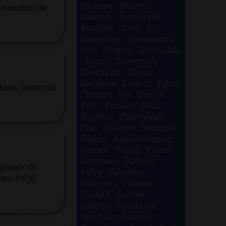
Dickens
-
Diderot
-
u vicomte de
Dionne
-
Dostoïevski
-
Dourliac
-
Droz
-
Du
boisgobey
-
Du gouezou
vraz
-
Dumas
-
Dumas fils
-
Duruy
-
Duvernois
-
Eberhardt
-
Eluard
-
Esquiros
-
Essarts
-
Fabre
bole. Quant au
-
Faguet
-
Fée
-
Fénice
-
Féré
-
Feuillet
-
Féval
-
Feydeau
-
Filiatreault
-
Flat
-
Flaubert
-
Fontaine
-
Forbin
-
Alain-Fournier
-
France
-
Frapié
-
Funck
Brentano
-
Futrelle
-
plaisir de
G@rp
-
Gaboriau
-
Gino Volpi
Gaboriau
-
Galopin
-
Gaskell
-
Gautier
-
Geffroy
-
Géode am
-
Géod´am
-
Girardin
-