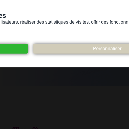
es
sateurs, réaliser des statistiques de visites, offrir des fonctio
Version pour personnes mal-voyantes ou non-voyantes
ices
Suivez-nous
Participez
Contact