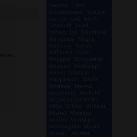
Lesueur
-
Level
-
Lichtenberger
-
London
-
Lorrain
-
Loti
-
Louÿs
-
Lovecraft
-
Luzel
-
Lycaon
-
Lys
-
Machiavel
-
Madeleine
-
Magog
-
Maizeroy
-
Malcor
-
Mallarmé
-
Malot
-
ent en
Mangeot
-
Margueritte
-
Marmier
-
Martin (qc)
-
Mason
-
Maturin
-
Maupassant
-
Meade
-
Mérimée
-
Mervez
-
Meyronein
-
Michelet
-
Miguel de Cervantes
-
Mille
-
Milosz
-
Mirbeau
-
Mistral
-
Moinaux
-
Molière
-
Montaigne
-
Montesquieu
-
Moran
-
Moreau
-
Mortier
-