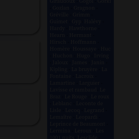
Giraudoux
-
Gogol
-
Gorki
-
Gozlan
-
Gragnon
-
Gréville
-
Grimm
-
Guimet
-
Gyp
-
Halévy
-
Hardy
-
Hawthorne
-
Hearn
-
Hermant
-
Hirsch
-
Hoffmann
-
Homère
-
Houssaye
-
Huc
-
Huchon
-
Hugo
-
Irving
-
Jaloux
-
James
-
Janin
-
Kipling
-
La bruyère
-
La
Fontaine
-
Lacroix
-
Lamartine
-
Larguier
-
Lavisse et rambaud
-
Le
Braz
-
Le Rouge
-
Le roux
-
Leblanc
-
Leconte de
Lisle
-
Lecoq
-
Legrand
-
Lemaître
-
Leopardi
-
Leprince de Beaumont
-
Lermina
-
Leroux
-
Les
1001 nuits
-
Lesclide
-