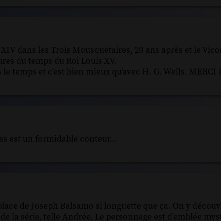
s XIV dans les Trois Mousquetaires, 20 ans après et le Vic
ures du temps du Roi Louis XV.
 le temps et c'est bien mieux qu'avec H. G. Wells. MERCI
s est un formidable conteur...
place de Joseph Balsamo si longuette que ça. On y découvr
de la série, telle Andrée. Le personnage est d'emblée mys