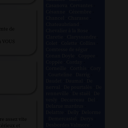
Casanova
-
Cervantes
-
Césanne
-
Cézembre
-
Chancel
-
Charasse
-
Chateaubriand
-
omte de
Chevalier à la Rose
-
Claretie
-
Claryssandre
-
 à VOUS
Colet
-
Colette
-
Collins
-
Comtesse de ségur
-
Conan Doyle
-
Coppee
-
Coppée
-
Corday
-
Corneille
-
Corthis
-
Cory
-
Courteline
-
Darrig
-
Daudet
-
Daumal
-
De
nerval
-
De pourtalès
-
De
renneville
-
De staël
-
De
vesly
-
Decarreau
-
Del
-
Delarue mardrus
-
Delattre
-
Delly
-
Delorme
-
Demercastel
-
Derys
-
e assez vite
Desbordes Valmore
-
térieux et