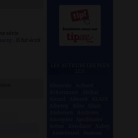
ne série
harny
.
Il fut écrit
LES AUTEURS LES PLUS
LUS
ation
Abrantès
-
Achard
-
Ackermann
-
Ahikar
-
Aicard
-
Aimard
-
ALAIN
-
Alberny
-
Alixe
-
Allais
-
Andersen
-
Andrews
-
Anonyme
-
Apollinaire
-
Arène
-
Assollant
-
Aubry
-
Audebrand
-
Audoux
-