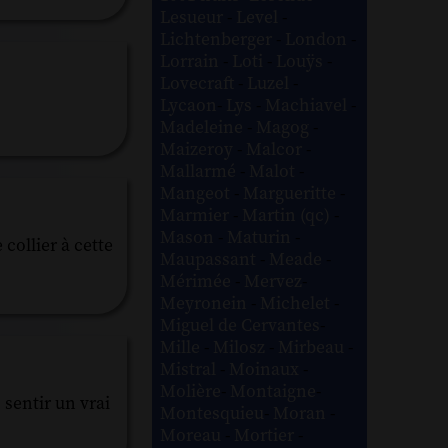
Lesueur
-
Level
-
Lichtenberger
-
London
-
Lorrain
-
Loti
-
Louÿs
-
Lovecraft
-
Luzel
-
Lycaon
-
Lys
-
Machiavel
-
Madeleine
-
Magog
-
Maizeroy
-
Malcor
-
Mallarmé
-
Malot
-
Mangeot
-
Margueritte
-
Marmier
-
Martin (qc)
-
Mason
-
Maturin
-
collier à cette
Maupassant
-
Meade
-
Mérimée
-
Mervez
-
Meyronein
-
Michelet
-
Miguel de Cervantes
-
Mille
-
Milosz
-
Mirbeau
-
Mistral
-
Moinaux
-
Molière
-
Montaigne
-
 sentir un vrai
Montesquieu
-
Moran
-
Moreau
-
Mortier
-