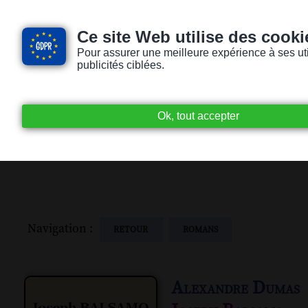
Ce site Web utilise des cooki
Pour assurer une meilleure expérience à ses utili
publicités ciblées.
Accueil
Livres audio
Lecteurs / Lectr
Navigation :
RETOUR
ROMANS
Alexandre Dumas