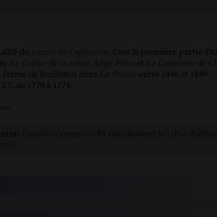
nalité du
comte de Cagliostro
. C'est la première partie d'u
vec
Le Collier de la reine
,
Ange Pitou
et
La Comtesse de C
 forme de feuilleton dans
La Presse
entre 1846 et 1849.
 XV
, de 1770 à 1774.
amo
ontrat
Creative Commons BY (attribution) NC (Pas d'utilis
ns)
.