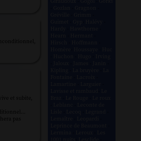
Giraudoux
-
Gogol
-
Gorki
-
Gozlan
-
Gragnon
-
Gréville
-
Grimm
-
Guimet
-
Gyp
-
Halévy
-
Hardy
-
Hawthorne
-
Hearn
-
Hermant
-
inconditionnel,
Hirsch
-
Hoffmann
-
Homère
-
Houssaye
-
Huc
-
Huchon
-
Hugo
-
Irving
-
Jaloux
-
James
-
Janin
-
Kipling
-
La bruyère
-
La
Fontaine
-
Lacroix
-
Lamartine
-
Larguier
-
Lavisse et rambaud
-
Le
Braz
-
Le Rouge
-
Le roux
ive et subite,
-
Leblanc
-
Leconte de
Lisle
-
Lecoq
-
Legrand
-
itionnel...
Lemaître
-
Leopardi
-
chera pas
Leprince de Beaumont
-
Lermina
-
Leroux
-
Les
1001 nuits
-
Lesclide
-