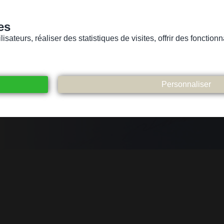
es
sateurs, réaliser des statistiques de visites, offrir des fonctio
Version pour personnes mal-voyantes ou non-voyantes
ices
Suivez-nous
Participez
Contact