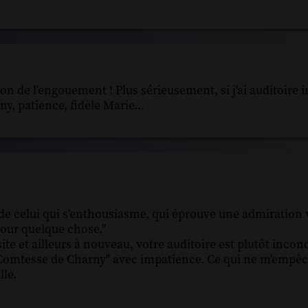
tion de l'engouement ! Plus sérieusement, si j'ai auditoire 
y, patience, fidèle Marie...
 de celui qui s'enthousiasme, qui éprouve une admiration v
pour quelque chose."
ite et ailleurs à nouveau, votre auditoire est plutôt incond
"La Comtesse de Charny" avec impatience. Ce qui ne m'empê
lle.