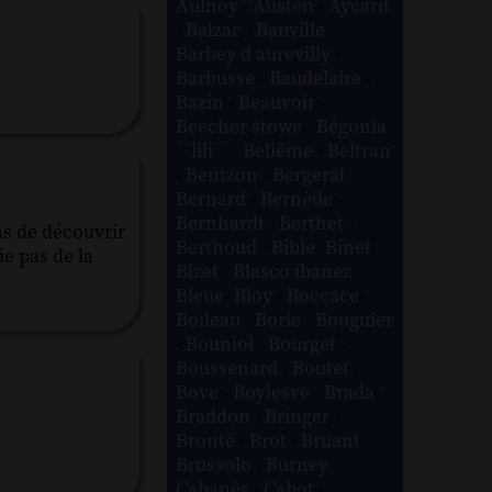
Aulnoy
-
Austen
-
Aycard
-
Balzac
-
Banville
-
Barbey d aurevilly
-
Barbusse
-
Baudelaire
-
Bazin
-
Beauvoir
-
Beecher stowe
-
Bégonia
´´lili´´
-
Bellême
-
Beltran
-
Bentzon
-
Bergerat
-
Bernard
-
Bernède
-
Bernhardt
-
Berthet
-
ns de découvrir
Berthoud
-
Bible
-
Binet
-
ie pas de la
Bizet
-
Blasco ibanez
-
Bleue
-
Bloy
-
Boccace
-
Boileau
-
Borie
-
Bouguier
-
Bouniol
-
Bourget
-
Boussenard
-
Boutet
-
Bove
-
Boylesve
-
Brada
-
Braddon
-
Bringer
-
Brontë
-
Brot
-
Bruant
-
Brussolo
-
Burney
-
Cabanès
-
Cabot
-