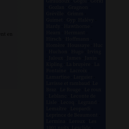
Giraudoux
-
Gogol
-
Gorki
-
Gozlan
-
Gragnon
-
Gréville
-
Grimm
-
Guimet
-
Gyp
-
Halévy
-
Hardy
-
Hawthorne
-
Hearn
-
Hermant
-
ent en
Hirsch
-
Hoffmann
-
Homère
-
Houssaye
-
Huc
-
Huchon
-
Hugo
-
Irving
-
Jaloux
-
James
-
Janin
-
Kipling
-
La bruyère
-
La
Fontaine
-
Lacroix
-
Lamartine
-
Larguier
-
Lavisse et rambaud
-
Le
Braz
-
Le Rouge
-
Le roux
-
Leblanc
-
Leconte de
Lisle
-
Lecoq
-
Legrand
-
Lemaître
-
Leopardi
-
Leprince de Beaumont
-
Lermina
-
Leroux
-
Les
1001 nuits
-
Lesclide
-