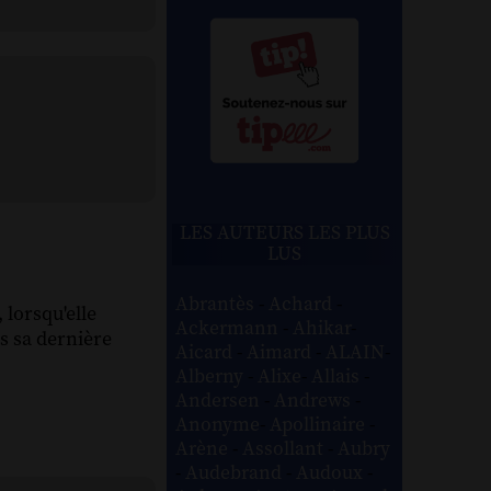
LES AUTEURS LES PLUS
LUS
Abrantès
-
Achard
-
 lorsqu'elle
Ackermann
-
Ahikar
-
is sa dernière
Aicard
-
Aimard
-
ALAIN
-
Alberny
-
Alixe
-
Allais
-
Andersen
-
Andrews
-
Anonyme
-
Apollinaire
-
Arène
-
Assollant
-
Aubry
-
Audebrand
-
Audoux
-