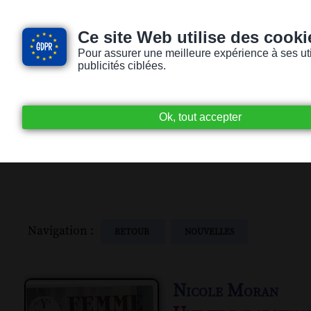
Ce site Web utilise des cooki
Pour assurer une meilleure expérience à ses utili
publicités ciblées.
Accueil
Livres audio
Lecteurs / Lectr
Navigation :
RETOUR
NOUVELLES
Nicole Moran