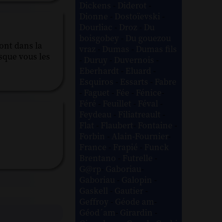
Dickens
-
Diderot
-
Dionne
-
Dostoïevski
-
Dourliac
-
Droz
-
Du
boisgobey
-
Du gouezou
ont dans la
vraz
-
Dumas
-
Dumas fils
isque vous les
-
Duruy
-
Duvernois
-
Eberhardt
-
Eluard
-
Esquiros
-
Essarts
-
Fabre
-
Faguet
-
Fée
-
Fénice
-
Féré
-
Feuillet
-
Féval
-
Feydeau
-
Filiatreault
-
Flat
-
Flaubert
-
Fontaine
-
Forbin
-
Alain-Fournier
-
France
-
Frapié
-
Funck
Brentano
-
Futrelle
-
G@rp
-
Gaboriau
-
Gaboriau
-
Galopin
-
Gaskell
-
Gautier
-
Geffroy
-
Géode am
-
Géod´am
-
Girardin
-