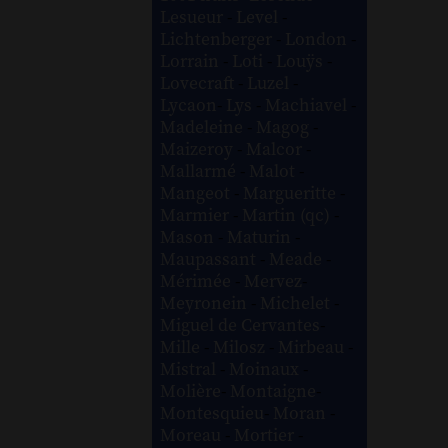
Lesueur
-
Level
-
Lichtenberger
-
London
-
Lorrain
-
Loti
-
Louÿs
-
Lovecraft
-
Luzel
-
Lycaon
-
Lys
-
Machiavel
-
Madeleine
-
Magog
-
Maizeroy
-
Malcor
-
Mallarmé
-
Malot
-
Mangeot
-
Margueritte
-
Marmier
-
Martin (qc)
-
Mason
-
Maturin
-
Maupassant
-
Meade
-
Mérimée
-
Mervez
-
Meyronein
-
Michelet
-
Miguel de Cervantes
-
Mille
-
Milosz
-
Mirbeau
-
Mistral
-
Moinaux
-
Molière
-
Montaigne
-
Montesquieu
-
Moran
-
Moreau
-
Mortier
-