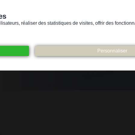
es
sateurs, réaliser des statistiques de visites, offrir des fonctio
Version pour personnes mal-voyantes ou non-voyantes
ices
Suivez-nous
Participez
Contact