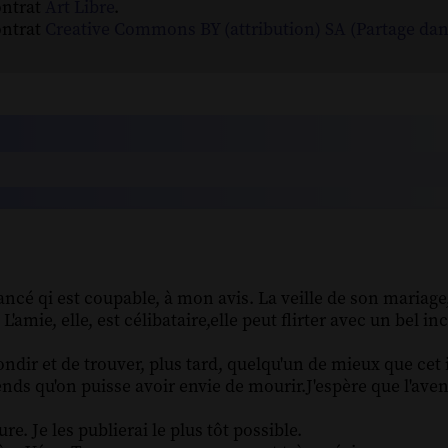
ontrat
Art Libre
.
ontrat
Creative Commons BY (attribution) SA (Partage da
iancé qi est coupable, à mon avis. La veille de son maria
 L'amie, elle, est célibataire,elle peut flirter avec un bel i
ndir et de trouver, plus tard, quelqu'un de mieux que cet i
ds qu'on puisse avoir envie de mourir.J'espère que l'aveni
re. Je les publierai le plus tôt possible.