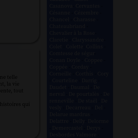
Casanova
-
Cervantes
-
Césanne
-
Cézembre
-
Chancel
-
Charasse
-
Chateaubriand
-
Chevalier à la Rose
-
Claretie
-
Claryssandre
-
Colet
-
Colette
-
Collins
-
Comtesse de ségur
-
Conan Doyle
-
Coppee
-
Coppée
-
Corday
-
Corneille
-
Corthis
-
Cory
ne telle
-
Courteline
-
Darrig
-
t, la vie
Daudet
-
Daumal
-
De
ente, tout
nerval
-
De pourtalès
-
De
renneville
-
De staël
-
De
histoires qui
vesly
-
Decarreau
-
Del
-
Delarue mardrus
-
Delattre
-
Delly
-
Delorme
-
Demercastel
-
Derys
-
Desbordes Valmore
-