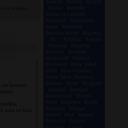
Aulnoy
-
Austen
-
Aycard
-
Balzac
-
Banville
-
ns les mêmes
Barbey d aurevilly
-
Barbusse
-
Baudelaire
-
Bazin
-
Beauvoir
-
Beecher stowe
-
Bégonia
´´lili´´
-
Bellême
-
Beltran
-
Bentzon
-
Bergerat
-
Bernard
-
Bernède
-
Bernhardt
-
Berthet
-
Berthoud
-
Bible
-
Binet
-
Bizet
-
Blasco ibanez
-
Bleue
-
Bloy
-
Boccace
-
Boileau
-
Borie
-
Bouguier
ge, un homme
-
Bouniol
-
Bourget
-
nconnu,
Boussenard
-
Boutet
-
Bove
-
Boylesve
-
Brada
-
nfidèle.
Braddon
-
Bringer
-
r aura su faire
Brontë
-
Brot
-
Bruant
-
Brussolo
-
Burney
-
Cabanès
-
Cabot
-