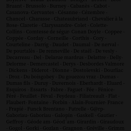
Bruant
-
Brussolo
-
Burney
-
Cabanès
-
Cabot
-
Casanova
-
Cervantes
-
Césanne
-
Cézembre
-
Chancel
-
Charasse
-
Chateaubriand
-
Chevalier à la
Rose
-
Claretie
-
Claryssandre
-
Colet
-
Colette
-
Collins
-
Comtesse de ségur
-
Conan Doyle
-
Coppee
-
Coppée
-
Corday
-
Corneille
-
Corthis
-
Cory
-
Courteline
-
Darrig
-
Daudet
-
Daumal
-
De nerval
-
De pourtalès
-
De renneville
-
De staël
-
De vesly
-
Decarreau
-
Del
-
Delarue mardrus
-
Delattre
-
Delly
-
Delorme
-
Demercastel
-
Derys
-
Desbordes Valmore
-
Dickens
-
Diderot
-
Dionne
-
Dostoïevski
-
Dourliac
-
Droz
-
Du boisgobey
-
Du gouezou vraz
-
Dumas
-
Dumas fils
-
Duruy
-
Duvernois
-
Eberhardt
-
Eluard
-
Esquiros
-
Essarts
-
Fabre
-
Faguet
-
Fée
-
Fénice
-
Féré
-
Feuillet
-
Féval
-
Feydeau
-
Filiatreault
-
Flat
-
Flaubert
-
Fontaine
-
Forbin
-
Alain-Fournier
-
France
-
Frapié
-
Funck Brentano
-
Futrelle
-
G@rp
-
Gaboriau
-
Gaboriau
-
Galopin
-
Gaskell
-
Gautier
-
Geffroy
-
Géode am
-
Géod´am
-
Girardin
-
Giraudoux
-
Gogol
-
Gorki
-
Gozlan
-
Gragnon
-
Gréville
-
Grimm