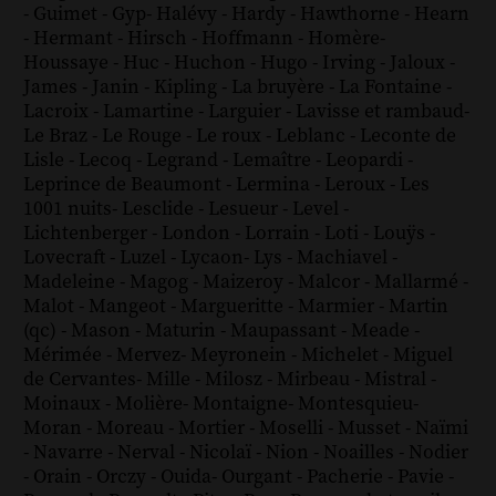
-
Guimet
-
Gyp
-
Halévy
-
Hardy
-
Hawthorne
-
Hearn
-
Hermant
-
Hirsch
-
Hoffmann
-
Homère
-
Houssaye
-
Huc
-
Huchon
-
Hugo
-
Irving
-
Jaloux
-
James
-
Janin
-
Kipling
-
La bruyère
-
La Fontaine
-
Lacroix
-
Lamartine
-
Larguier
-
Lavisse et rambaud
-
Le Braz
-
Le Rouge
-
Le roux
-
Leblanc
-
Leconte de
Lisle
-
Lecoq
-
Legrand
-
Lemaître
-
Leopardi
-
Leprince de Beaumont
-
Lermina
-
Leroux
-
Les
1001 nuits
-
Lesclide
-
Lesueur
-
Level
-
Lichtenberger
-
London
-
Lorrain
-
Loti
-
Louÿs
-
Lovecraft
-
Luzel
-
Lycaon
-
Lys
-
Machiavel
-
Madeleine
-
Magog
-
Maizeroy
-
Malcor
-
Mallarmé
-
Malot
-
Mangeot
-
Margueritte
-
Marmier
-
Martin
(qc)
-
Mason
-
Maturin
-
Maupassant
-
Meade
-
Mérimée
-
Mervez
-
Meyronein
-
Michelet
-
Miguel
de Cervantes
-
Mille
-
Milosz
-
Mirbeau
-
Mistral
-
Moinaux
-
Molière
-
Montaigne
-
Montesquieu
-
Moran
-
Moreau
-
Mortier
-
Moselli
-
Musset
-
Naïmi
-
Navarre
-
Nerval
-
Nicolaï
-
Nion
-
Noailles
-
Nodier
-
Orain
-
Orczy
-
Ouida
-
Ourgant
-
Pacherie
-
Pavie
-