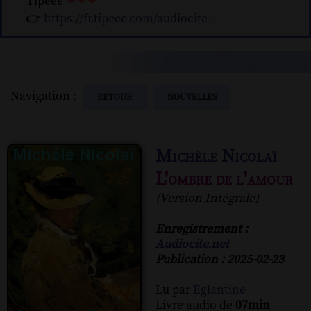
Tipeee
❤❤❤
👉
https://fr.tipeee.com/audiocite
-
Navigation :
RETOUR
NOUVELLES
Michèle Nicolaï
L'ombre de l'amour
(Version Intégrale)
Enregistrement :
Audiocite.net
Publication : 2025-02-23
Lu par
Eglantine
Livre audio de
07min