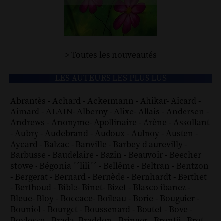
> Toutes les nouveautés
LES AUTEURS LES PLUS LUS
Abrantès
-
Achard
-
Ackermann
-
Ahikar
-
Aicard
-
Aimard
-
ALAIN
-
Alberny
-
Alixe
-
Allais
-
Andersen
-
Andrews
-
Anonyme
-
Apollinaire
-
Arène
-
Assollant
-
Aubry
-
Audebrand
-
Audoux
-
Aulnoy
-
Austen
-
Aycard
-
Balzac
-
Banville
-
Barbey d aurevilly
-
Barbusse
-
Baudelaire
-
Bazin
-
Beauvoir
-
Beecher
stowe
-
Bégonia ´´lili´´
-
Bellême
-
Beltran
-
Bentzon
-
Bergerat
-
Bernard
-
Bernède
-
Bernhardt
-
Berthet
-
Berthoud
-
Bible
-
Binet
-
Bizet
-
Blasco ibanez
-
Bleue
-
Bloy
-
Boccace
-
Boileau
-
Borie
-
Bouguier
-
Bouniol
-
Bourget
-
Boussenard
-
Boutet
-
Bove
-
Boylesve
-
Brada
-
Braddon
-
Bringer
-
Brontë
-
Brot
-