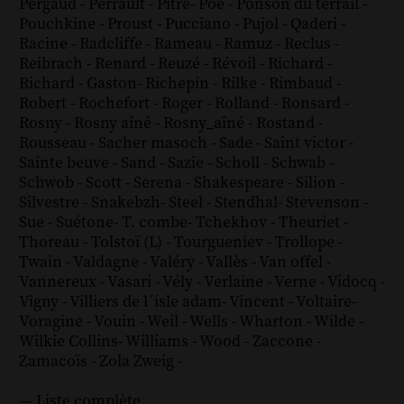
Pergaud
-
Perrault
-
Pitre
-
Poe
-
Ponson du terrail
-
Pouchkine
-
Proust
-
Pucciano
-
Pujol
-
Qaderi
-
Racine
-
Radcliffe
-
Rameau
-
Ramuz
-
Reclus
-
Reibrach
-
Renard
-
Reuzé
-
Révoil
-
Richard
-
Richard - Gaston
-
Richepin
-
Rilke
-
Rimbaud
-
Robert
-
Rochefort
-
Roger
-
Rolland
-
Ronsard
-
Rosny
-
Rosny aîné
-
Rosny_aîné
-
Rostand
-
Rousseau
-
Sacher masoch
-
Sade
-
Saint victor
-
Sainte beuve
-
Sand
-
Sazie
-
Scholl
-
Schwab
-
Schwob
-
Scott
-
Serena
-
Shakespeare
-
Silion
-
Silvestre
-
Snakebzh
-
Steel
-
Stendhal
-
Stevenson
-
Sue
-
Suétone
-
T. combe
-
Tchekhov
-
Theuriet
-
Thoreau
-
Tolstoï (L)
-
Tourgueniev
-
Trollope
-
Twain
-
Valdagne
-
Valéry
-
Vallès
-
Van offel
-
Vannereux
-
Vasari
-
Vély
-
Verlaine
-
Verne
-
Vidocq
-
Vigny
-
Villiers de l´isle adam
-
Vincent
-
Voltaire
-
Voragine
-
Vouin
-
Weil
-
Wells
-
Wharton
-
Wilde
-
Wilkie Collins
-
Williams
-
Wood
-
Zaccone
-
Zamacoïs
-
Zola
Zweig
-
--- Liste complète