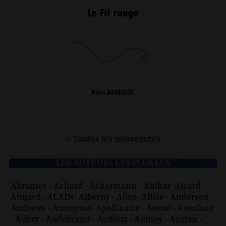
> Toutes les nouveautés
LES AUTEURS LES PLUS LUS
Abrantès
-
Achard
-
Ackermann
-
Ahikar
-
Aicard
-
Aimard
-
ALAIN
-
Alberny
-
Alixe
-
Allais
-
Andersen
-
Andrews
-
Anonyme
-
Apollinaire
-
Arène
-
Assollant
-
Aubry
-
Audebrand
-
Audoux
-
Aulnoy
-
Austen
-