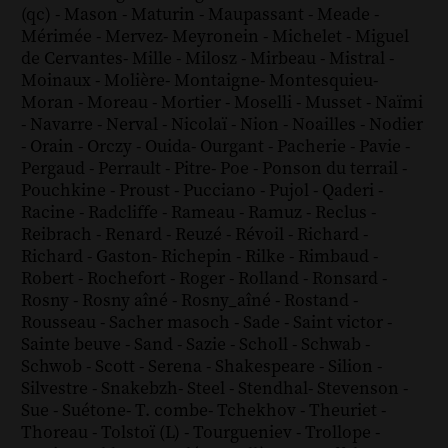
(qc)
-
Mason
-
Maturin
-
Maupassant
-
Meade
-
Mérimée
-
Mervez
-
Meyronein
-
Michelet
-
Miguel
de Cervantes
-
Mille
-
Milosz
-
Mirbeau
-
Mistral
-
Moinaux
-
Molière
-
Montaigne
-
Montesquieu
-
Moran
-
Moreau
-
Mortier
-
Moselli
-
Musset
-
Naïmi
-
Navarre
-
Nerval
-
Nicolaï
-
Nion
-
Noailles
-
Nodier
-
Orain
-
Orczy
-
Ouida
-
Ourgant
-
Pacherie
-
Pavie
-
Pergaud
-
Perrault
-
Pitre
-
Poe
-
Ponson du terrail
-
Pouchkine
-
Proust
-
Pucciano
-
Pujol
-
Qaderi
-
Racine
-
Radcliffe
-
Rameau
-
Ramuz
-
Reclus
-
Reibrach
-
Renard
-
Reuzé
-
Révoil
-
Richard
-
Richard - Gaston
-
Richepin
-
Rilke
-
Rimbaud
-
Robert
-
Rochefort
-
Roger
-
Rolland
-
Ronsard
-
Rosny
-
Rosny aîné
-
Rosny_aîné
-
Rostand
-
Rousseau
-
Sacher masoch
-
Sade
-
Saint victor
-
Sainte beuve
-
Sand
-
Sazie
-
Scholl
-
Schwab
-
Schwob
-
Scott
-
Serena
-
Shakespeare
-
Silion
-
Silvestre
-
Snakebzh
-
Steel
-
Stendhal
-
Stevenson
-
Sue
-
Suétone
-
T. combe
-
Tchekhov
-
Theuriet
-
Thoreau
-
Tolstoï (L)
-
Tourgueniev
-
Trollope
-