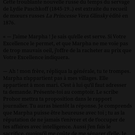
Cette troublante nouvelle russe du temps du servage
de Lydie Paschkoff (1845-19..) est extraite du recueil
de mœurs russes
La Princesse Vera Glinsky
édité en
1876.
« — J'aime Marpha ! Je sais qu'elle est serve. Si Votre
Excellence le permet, et que Marpha ne me voie pas
de trop mauvais oeil, j'offre de la racheter au prix que
Votre Excellence indiquera.
— Ah ! mon frère, répliqua la générale, tu te trompes.
Marpha n'appartient pas à mes villages. Elle
appartient à mon mari. C'est à lui qu'il faut adresser
ta demande. Présente-toi au comptoir. Le scribe
Prohor mettra ta proposition dans le rapport
journalier. Tu auras bientôt la réponse. Je comprends
que Marpha puisse être heureuse avec toi ; tu as la
réputation de ne jamais t'enivrer et de t'occuper de
tes affaires avec intelligence. Aussi j'en fais le
sacrifice, quoiqu'il me coûte de me séparer d'elle. Je