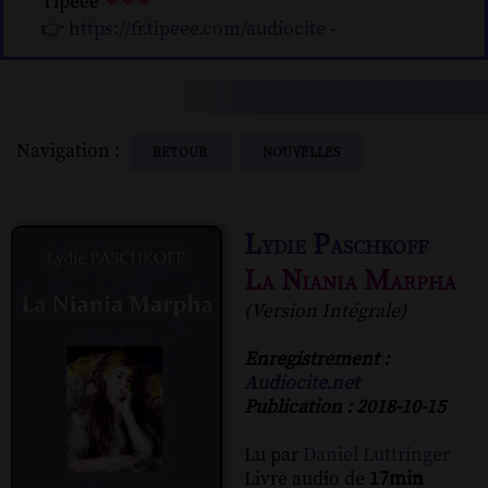
Tipeee
❤❤❤
👉
https://fr.tipeee.com/audiocite
-
Navigation :
RETOUR
NOUVELLES
Lydie Paschkoff
La Niania Marpha
(Version Intégrale)
Enregistrement :
Audiocite.net
Publication : 2018-10-15
Lu par
Daniel Luttringer
Livre audio de
17min