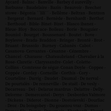
Aycard
-
Balzac
-
Banville
-
Barbey d aurevilly
-
Barbusse
-
Baudelaire
-
Bazin
-
Beauvoir
-
Beecher
stowe
-
Bégonia ´´lili´´
-
Bellême
-
Beltran
-
Bentzon
-
Bergerat
-
Bernard
-
Bernède
-
Bernhardt
-
Berthet
-
Berthoud
-
Bible
-
Binet
-
Bizet
-
Blasco ibanez
-
Bleue
-
Bloy
-
Boccace
-
Boileau
-
Borie
-
Bouguier
-
Bouniol
-
Bourget
-
Boussenard
-
Boutet
-
Bove
-
Boylesve
-
Brada
-
Braddon
-
Bringer
-
Brontë
-
Brot
-
Bruant
-
Brussolo
-
Burney
-
Cabanès
-
Cabot
-
Casanova
-
Cervantes
-
Césanne
-
Cézembre
-
Chancel
-
Charasse
-
Chateaubriand
-
Chevalier à la
Rose
-
Claretie
-
Claryssandre
-
Colet
-
Colette
-
Collins
-
Comtesse de ségur
-
Conan Doyle
-
Coppee
-
Coppée
-
Corday
-
Corneille
-
Corthis
-
Cory
-
Courteline
-
Darrig
-
Daudet
-
Daumal
-
De nerval
-
De pourtalès
-
De renneville
-
De staël
-
De vesly
-
Decarreau
-
Del
-
Delarue mardrus
-
Delattre
-
Delly
-
Delorme
-
Demercastel
-
Derys
-
Desbordes Valmore
-
Dickens
-
Diderot
-
Dionne
-
Dostoïevski
-
Dourliac
-
Droz
-
Du boisgobey
-
Du gouezou vraz
-
Dumas
-