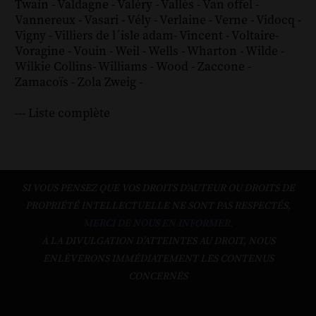
Twain
-
Valdagne
-
Valéry
-
Vallès
-
Van offel
-
Vannereux
-
Vasari
-
Vély
-
Verlaine
-
Verne
-
Vidocq
-
Vigny
-
Villiers de l´isle adam
-
Vincent
-
Voltaire
-
Voragine
-
Vouin
-
Weil
-
Wells
-
Wharton
-
Wilde
-
Wilkie Collins
-
Williams
-
Wood
-
Zaccone
-
Zamacoïs
-
Zola
Zweig
-
--- Liste complète
SI VOUS PENSEZ QUE VOS DROITS D'AUTEUR OU DROITS DE
PROPRIÉTÉ INTELLECTUELLE NE SONT PAS RESPECTÉS,
MERCI DE NOUS EN INFORMER.
À LA DIVULGATION D’ATTEINTES AU DROIT, NOUS
ENLÈVERONS IMMÉDIATEMENT LES CONTENUS
CONCERNÉS