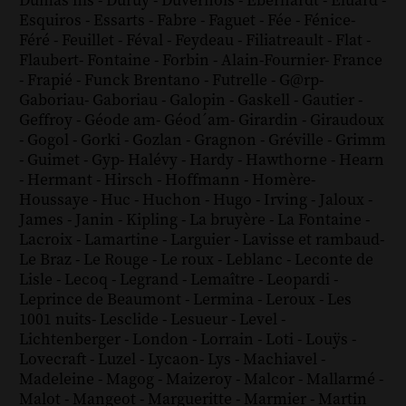
Dumas fils
-
Duruy
-
Duvernois
-
Eberhardt
-
Eluard
-
Esquiros
-
Essarts
-
Fabre
-
Faguet
-
Fée
-
Fénice
-
Féré
-
Feuillet
-
Féval
-
Feydeau
-
Filiatreault
-
Flat
-
Flaubert
-
Fontaine
-
Forbin
-
Alain-Fournier
-
France
-
Frapié
-
Funck Brentano
-
Futrelle
-
G@rp
-
Gaboriau
-
Gaboriau
-
Galopin
-
Gaskell
-
Gautier
-
Geffroy
-
Géode am
-
Géod´am
-
Girardin
-
Giraudoux
-
Gogol
-
Gorki
-
Gozlan
-
Gragnon
-
Gréville
-
Grimm
-
Guimet
-
Gyp
-
Halévy
-
Hardy
-
Hawthorne
-
Hearn
-
Hermant
-
Hirsch
-
Hoffmann
-
Homère
-
Houssaye
-
Huc
-
Huchon
-
Hugo
-
Irving
-
Jaloux
-
James
-
Janin
-
Kipling
-
La bruyère
-
La Fontaine
-
Lacroix
-
Lamartine
-
Larguier
-
Lavisse et rambaud
-
Le Braz
-
Le Rouge
-
Le roux
-
Leblanc
-
Leconte de
Lisle
-
Lecoq
-
Legrand
-
Lemaître
-
Leopardi
-
Leprince de Beaumont
-
Lermina
-
Leroux
-
Les
1001 nuits
-
Lesclide
-
Lesueur
-
Level
-
Lichtenberger
-
London
-
Lorrain
-
Loti
-
Louÿs
-
Lovecraft
-
Luzel
-
Lycaon
-
Lys
-
Machiavel
-
Madeleine
-
Magog
-
Maizeroy
-
Malcor
-
Mallarmé
-
Malot
-
Mangeot
-
Margueritte
-
Marmier
-
Martin