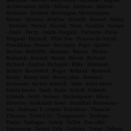
Mérimée
-
Mervez
-
Meyronein
-
Michelet
-
Miguel
de Cervantes
-
Mille
-
Milosz
-
Mirbeau
-
Mistral
-
Moinaux
-
Molière
-
Montaigne
-
Montesquieu
-
Moran
-
Moreau
-
Mortier
-
Moselli
-
Musset
-
Naïmi
-
Navarre
-
Nerval
-
Nicolaï
-
Nion
-
Noailles
-
Nodier
-
Orain
-
Orczy
-
Ouida
-
Ourgant
-
Pacherie
-
Pavie
-
Pergaud
-
Perrault
-
Pitre
-
Poe
-
Ponson du terrail
-
Pouchkine
-
Proust
-
Pucciano
-
Pujol
-
Qaderi
-
Racine
-
Radcliffe
-
Rameau
-
Ramuz
-
Reclus
-
Reibrach
-
Renard
-
Reuzé
-
Révoil
-
Richard
-
Richard - Gaston
-
Richepin
-
Rilke
-
Rimbaud
-
Robert
-
Rochefort
-
Roger
-
Rolland
-
Ronsard
-
Rosny
-
Rosny aîné
-
Rosny_aîné
-
Rostand
-
Rousseau
-
Sacher masoch
-
Sade
-
Saint victor
-
Sainte beuve
-
Sand
-
Sazie
-
Scholl
-
Schwab
-
Schwob
-
Scott
-
Serena
-
Shakespeare
-
Silion
-
Silvestre
-
Snakebzh
-
Steel
-
Stendhal
-
Stevenson
-
Sue
-
Suétone
-
T. combe
-
Tchekhov
-
Theuriet
-
Thoreau
-
Tolstoï (L)
-
Tourgueniev
-
Trollope
-
Twain
-
Valdagne
-
Valéry
-
Vallès
-
Van offel
-
Vannereux
-
Vasari
-
Vély
-
Verlaine
-
Verne
-
Vidocq
-