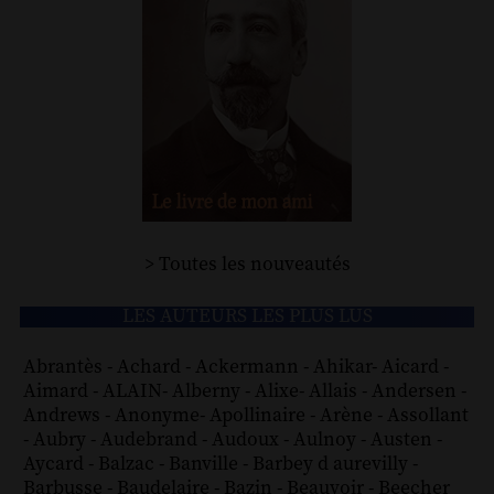
> Toutes les nouveautés
LES AUTEURS LES PLUS LUS
Abrantès
-
Achard
-
Ackermann
-
Ahikar
-
Aicard
-
Aimard
-
ALAIN
-
Alberny
-
Alixe
-
Allais
-
Andersen
-
Andrews
-
Anonyme
-
Apollinaire
-
Arène
-
Assollant
-
Aubry
-
Audebrand
-
Audoux
-
Aulnoy
-
Austen
-
Aycard
-
Balzac
-
Banville
-
Barbey d aurevilly
-
Barbusse
-
Baudelaire
-
Bazin
-
Beauvoir
-
Beecher