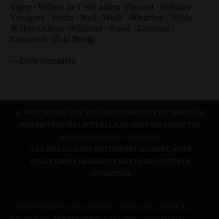
Vigny
-
Villiers de l´isle adam
-
Vincent
-
Voltaire
-
Voragine
-
Vouin
-
Weil
-
Wells
-
Wharton
-
Wilde
-
Wilkie Collins
-
Williams
-
Wood
-
Zaccone
-
Zamacoïs
-
Zola
Zweig
-
--- Liste complète
SI VOUS PENSEZ QUE VOS DROITS D'AUTEUR OU DROITS DE
PROPRIÉTÉ INTELLECTUELLE NE SONT PAS RESPECTÉS,
MERCI DE NOUS EN INFORMER.
À LA DIVULGATION D’ATTEINTES AU DROIT, NOUS
ENLÈVERONS IMMÉDIATEMENT LES CONTENUS
CONCERNÉS
CONSENTEMENT DES COOKIES
-
NOTICE RELATIVE À LA