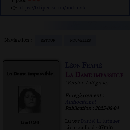
Tipeee
❤❤❤
👉
https://fr.tipeee.com/audiocite
-
Navigation :
RETOUR
NOUVELLES
Léon Frapié
La Dame impassible
(Version Intégrale)
Enregistrement :
Audiocite.net
Publication : 2025-08-04
Lu par
Daniel Luttringer
Livre audio de
07min