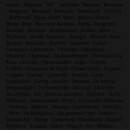
stowe
-
Bégonia ´´lili´´
-
Bellême
-
Beltran
-
Bentzon
-
Bergerat
-
Bernard
-
Bernède
-
Bernhardt
-
Berthet
-
Berthoud
-
Bible
-
Binet
-
Bizet
-
Blasco ibanez
-
Bleue
-
Bloy
-
Boccace
-
Boileau
-
Borie
-
Bouguier
-
Bouniol
-
Bourget
-
Boussenard
-
Boutet
-
Bove
-
Boylesve
-
Brada
-
Braddon
-
Bringer
-
Brontë
-
Brot
-
Bruant
-
Brussolo
-
Burney
-
Cabanès
-
Cabot
-
Casanova
-
Cervantes
-
Césanne
-
Cézembre
-
Chancel
-
Charasse
-
Chateaubriand
-
Chevalier à la
Rose
-
Claretie
-
Claryssandre
-
Colet
-
Colette
-
Collins
-
Comtesse de ségur
-
Conan Doyle
-
Coppee
-
Coppée
-
Corday
-
Corneille
-
Corthis
-
Cory
-
Courteline
-
Darrig
-
Daudet
-
Daumal
-
De nerval
-
De pourtalès
-
De renneville
-
De staël
-
De vesly
-
Decarreau
-
Del
-
Delarue mardrus
-
Delattre
-
Delly
-
Delorme
-
Demercastel
-
Derys
-
Desbordes Valmore
-
Dickens
-
Diderot
-
Dionne
-
Dostoïevski
-
Dourliac
-
Droz
-
Du boisgobey
-
Du gouezou vraz
-
Dumas
-
Dumas fils
-
Duruy
-
Duvernois
-
Eberhardt
-
Eluard
-
Esquiros
-
Essarts
-
Fabre
-
Faguet
-
Fée
-
Fénice
-