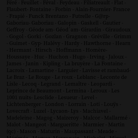
Féré
-
Feuillet
-
Féval
-
Feydeau
-
Filiatreault
-
Flat
-
Flaubert
-
Fontaine
-
Forbin
-
Alain-Fournier
-
France
-
Frapié
-
Funck Brentano
-
Futrelle
-
G@rp
-
Gaboriau
-
Gaboriau
-
Galopin
-
Gaskell
-
Gautier
-
Geffroy
-
Géode am
-
Géod´am
-
Girardin
-
Giraudoux
-
Gogol
-
Gorki
-
Gozlan
-
Gragnon
-
Gréville
-
Grimm
-
Guimet
-
Gyp
-
Halévy
-
Hardy
-
Hawthorne
-
Hearn
-
Hermant
-
Hirsch
-
Hoffmann
-
Homère
-
Houssaye
-
Huc
-
Huchon
-
Hugo
-
Irving
-
Jaloux
-
James
-
Janin
-
Kipling
-
La bruyère
-
La Fontaine
-
Lacroix
-
Lamartine
-
Larguier
-
Lavisse et rambaud
-
Le Braz
-
Le Rouge
-
Le roux
-
Leblanc
-
Leconte de
Lisle
-
Lecoq
-
Legrand
-
Lemaître
-
Leopardi
-
Leprince de Beaumont
-
Lermina
-
Leroux
-
Les
1001 nuits
-
Lesclide
-
Lesueur
-
Level
-
Lichtenberger
-
London
-
Lorrain
-
Loti
-
Louÿs
-
Lovecraft
-
Luzel
-
Lycaon
-
Lys
-
Machiavel
-
Madeleine
-
Magog
-
Maizeroy
-
Malcor
-
Mallarmé
-
Malot
-
Mangeot
-
Margueritte
-
Marmier
-
Martin
(qc)
-
Mason
-
Maturin
-
Maupassant
-
Meade
-