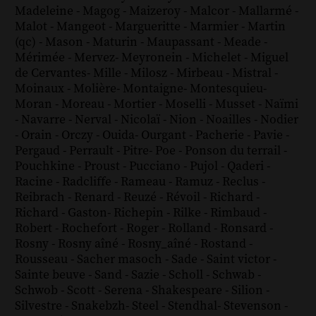
Madeleine
-
Magog
-
Maizeroy
-
Malcor
-
Mallarmé
-
Malot
-
Mangeot
-
Margueritte
-
Marmier
-
Martin
(qc)
-
Mason
-
Maturin
-
Maupassant
-
Meade
-
Mérimée
-
Mervez
-
Meyronein
-
Michelet
-
Miguel
de Cervantes
-
Mille
-
Milosz
-
Mirbeau
-
Mistral
-
Moinaux
-
Molière
-
Montaigne
-
Montesquieu
-
Moran
-
Moreau
-
Mortier
-
Moselli
-
Musset
-
Naïmi
-
Navarre
-
Nerval
-
Nicolaï
-
Nion
-
Noailles
-
Nodier
-
Orain
-
Orczy
-
Ouida
-
Ourgant
-
Pacherie
-
Pavie
-
Pergaud
-
Perrault
-
Pitre
-
Poe
-
Ponson du terrail
-
Pouchkine
-
Proust
-
Pucciano
-
Pujol
-
Qaderi
-
Racine
-
Radcliffe
-
Rameau
-
Ramuz
-
Reclus
-
Reibrach
-
Renard
-
Reuzé
-
Révoil
-
Richard
-
Richard - Gaston
-
Richepin
-
Rilke
-
Rimbaud
-
Robert
-
Rochefort
-
Roger
-
Rolland
-
Ronsard
-
Rosny
-
Rosny aîné
-
Rosny_aîné
-
Rostand
-
Rousseau
-
Sacher masoch
-
Sade
-
Saint victor
-
Sainte beuve
-
Sand
-
Sazie
-
Scholl
-
Schwab
-
Schwob
-
Scott
-
Serena
-
Shakespeare
-
Silion
-
Silvestre
-
Snakebzh
-
Steel
-
Stendhal
-
Stevenson
-