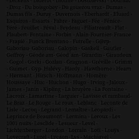
-
Dickens
-
Diderot
-
Dionne
-
Dostoïevski
-
Dourliac
-
Droz
-
Du boisgobey
-
Du gouezou vraz
-
Dumas
-
Dumas fils
-
Duruy
-
Duvernois
-
Eberhardt
-
Eluard
-
Esquiros
-
Essarts
-
Fabre
-
Faguet
-
Fée
-
Fénice
-
Féré
-
Feuillet
-
Féval
-
Feydeau
-
Filiatreault
-
Flat
-
Flaubert
-
Fontaine
-
Forbin
-
Alain-Fournier
-
France
-
Frapié
-
Funck Brentano
-
Futrelle
-
G@rp
-
Gaboriau
-
Gaboriau
-
Galopin
-
Gaskell
-
Gautier
-
Geffroy
-
Géode am
-
Géod´am
-
Girardin
-
Giraudoux
-
Gogol
-
Gorki
-
Gozlan
-
Gragnon
-
Gréville
-
Grimm
-
Guimet
-
Gyp
-
Halévy
-
Hardy
-
Hawthorne
-
Hearn
-
Hermant
-
Hirsch
-
Hoffmann
-
Homère
-
Houssaye
-
Huc
-
Huchon
-
Hugo
-
Irving
-
Jaloux
-
James
-
Janin
-
Kipling
-
La bruyère
-
La Fontaine
-
Lacroix
-
Lamartine
-
Larguier
-
Lavisse et rambaud
-
Le Braz
-
Le Rouge
-
Le roux
-
Leblanc
-
Leconte de
Lisle
-
Lecoq
-
Legrand
-
Lemaître
-
Leopardi
-
Leprince de Beaumont
-
Lermina
-
Leroux
-
Les
1001 nuits
-
Lesclide
-
Lesueur
-
Level
-
Lichtenberger
-
London
-
Lorrain
-
Loti
-
Louÿs
-
Lovecraft
-
Luzel
-
Lycaon
-
Lys
-
Machiavel
-