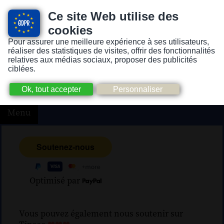
Ce site Web utilise des
cookies
Pour assurer une meilleure expérience à ses utilisateurs,
Version pour personnes mal-voyantes ou non-voyantes
réaliser des statistiques de visites, offrir des fonctionnalités
relatives aux médias sociaux, proposer des publicités
ciblées.
Menu
Optimisé par
Vous pouvez également nous soutenir sur