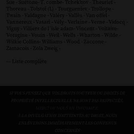
Sue
-
Suétone
-
T. combe
-
Tchekhov
-
Theuriet
-
Thoreau
-
Tolstoï (L)
-
Tourgueniev
-
Trollope
-
Twain
-
Valdagne
-
Valéry
-
Vallès
-
Van offel
-
Vannereux
-
Vasari
-
Vély
-
Verlaine
-
Verne
-
Vidocq
-
Vigny
-
Villiers de l´isle adam
-
Vincent
-
Voltaire
-
Voragine
-
Vouin
-
Weil
-
Wells
-
Wharton
-
Wilde
-
Wilkie Collins
-
Williams
-
Wood
-
Zaccone
-
Zamacoïs
-
Zola
Zweig
-
--- Liste complète
SI VOUS PENSEZ QUE VOS DROITS D'AUTEUR OU DROITS DE
PROPRIÉTÉ INTELLECTUELLE NE SONT PAS RESPECTÉS,
MERCI DE NOUS EN INFORMER.
À LA DIVULGATION D’ATTEINTES AU DROIT, NOUS
ENLÈVERONS IMMÉDIATEMENT LES CONTENUS
CONCERNÉS