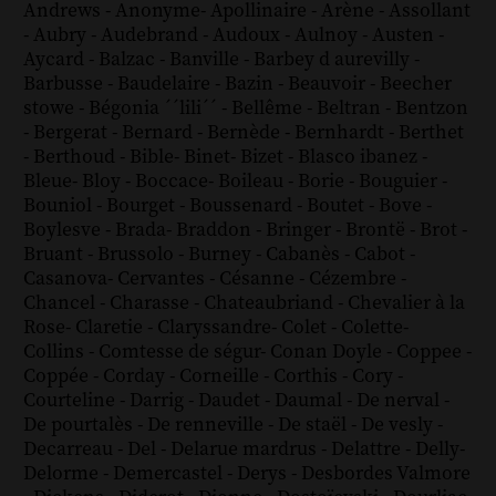
Andrews
-
Anonyme
-
Apollinaire
-
Arène
-
Assollant
-
Aubry
-
Audebrand
-
Audoux
-
Aulnoy
-
Austen
-
Aycard
-
Balzac
-
Banville
-
Barbey d aurevilly
-
Barbusse
-
Baudelaire
-
Bazin
-
Beauvoir
-
Beecher
stowe
-
Bégonia ´´lili´´
-
Bellême
-
Beltran
-
Bentzon
-
Bergerat
-
Bernard
-
Bernède
-
Bernhardt
-
Berthet
-
Berthoud
-
Bible
-
Binet
-
Bizet
-
Blasco ibanez
-
Bleue
-
Bloy
-
Boccace
-
Boileau
-
Borie
-
Bouguier
-
Bouniol
-
Bourget
-
Boussenard
-
Boutet
-
Bove
-
Boylesve
-
Brada
-
Braddon
-
Bringer
-
Brontë
-
Brot
-
Bruant
-
Brussolo
-
Burney
-
Cabanès
-
Cabot
-
Casanova
-
Cervantes
-
Césanne
-
Cézembre
-
Chancel
-
Charasse
-
Chateaubriand
-
Chevalier à la
Rose
-
Claretie
-
Claryssandre
-
Colet
-
Colette
-
Collins
-
Comtesse de ségur
-
Conan Doyle
-
Coppee
-
Coppée
-
Corday
-
Corneille
-
Corthis
-
Cory
-
Courteline
-
Darrig
-
Daudet
-
Daumal
-
De nerval
-
De pourtalès
-
De renneville
-
De staël
-
De vesly
-
Decarreau
-
Del
-
Delarue mardrus
-
Delattre
-
Delly
-
Delorme
-
Demercastel
-
Derys
-
Desbordes Valmore