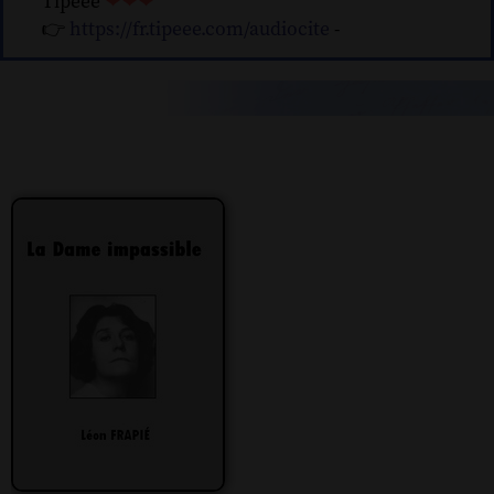
Tipeee
❤❤❤
👉
https://fr.tipeee.com/audiocite
-