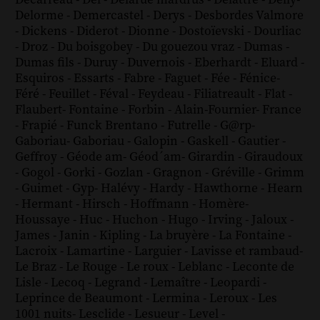
Delorme
-
Demercastel
-
Derys
-
Desbordes Valmore
-
Dickens
-
Diderot
-
Dionne
-
Dostoïevski
-
Dourliac
-
Droz
-
Du boisgobey
-
Du gouezou vraz
-
Dumas
-
Dumas fils
-
Duruy
-
Duvernois
-
Eberhardt
-
Eluard
-
Esquiros
-
Essarts
-
Fabre
-
Faguet
-
Fée
-
Fénice
-
Féré
-
Feuillet
-
Féval
-
Feydeau
-
Filiatreault
-
Flat
-
Flaubert
-
Fontaine
-
Forbin
-
Alain-Fournier
-
France
-
Frapié
-
Funck Brentano
-
Futrelle
-
G@rp
-
Gaboriau
-
Gaboriau
-
Galopin
-
Gaskell
-
Gautier
-
Geffroy
-
Géode am
-
Géod´am
-
Girardin
-
Giraudoux
-
Gogol
-
Gorki
-
Gozlan
-
Gragnon
-
Gréville
-
Grimm
-
Guimet
-
Gyp
-
Halévy
-
Hardy
-
Hawthorne
-
Hearn
-
Hermant
-
Hirsch
-
Hoffmann
-
Homère
-
Houssaye
-
Huc
-
Huchon
-
Hugo
-
Irving
-
Jaloux
-
James
-
Janin
-
Kipling
-
La bruyère
-
La Fontaine
-
Lacroix
-
Lamartine
-
Larguier
-
Lavisse et rambaud
-
Le Braz
-
Le Rouge
-
Le roux
-
Leblanc
-
Leconte de
Lisle
-
Lecoq
-
Legrand
-
Lemaître
-
Leopardi
-
Leprince de Beaumont
-
Lermina
-
Leroux
-
Les
1001 nuits
-
Lesclide
-
Lesueur
-
Level
-