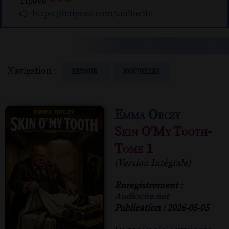
Tipeee
❤❤❤
👉
https://fr.tipeee.com/audiocite
-
Navigation :
RETOUR
NOUVELLES
Emma Orczy
Skin O'My Tooth-
Tome 1
(Version Intégrale)
Enregistrement :
Audiocite.net
Publication : 2026-05-05