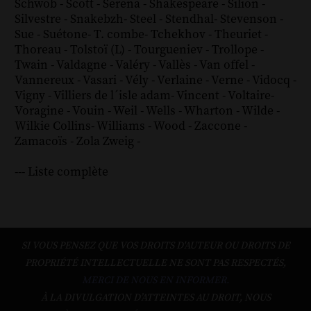
Schwob
-
Scott
-
Serena
-
Shakespeare
-
Silion
-
Silvestre
-
Snakebzh
-
Steel
-
Stendhal
-
Stevenson
-
Sue
-
Suétone
-
T. combe
-
Tchekhov
-
Theuriet
-
Thoreau
-
Tolstoï (L)
-
Tourgueniev
-
Trollope
-
Twain
-
Valdagne
-
Valéry
-
Vallès
-
Van offel
-
Vannereux
-
Vasari
-
Vély
-
Verlaine
-
Verne
-
Vidocq
-
Vigny
-
Villiers de l´isle adam
-
Vincent
-
Voltaire
-
Voragine
-
Vouin
-
Weil
-
Wells
-
Wharton
-
Wilde
-
Wilkie Collins
-
Williams
-
Wood
-
Zaccone
-
Zamacoïs
-
Zola
Zweig
-
--- Liste complète
SI VOUS PENSEZ QUE VOS DROITS D'AUTEUR OU DROITS DE
PROPRIÉTÉ INTELLECTUELLE NE SONT PAS RESPECTÉS,
MERCI DE NOUS EN INFORMER.
À LA DIVULGATION D’ATTEINTES AU DROIT, NOUS