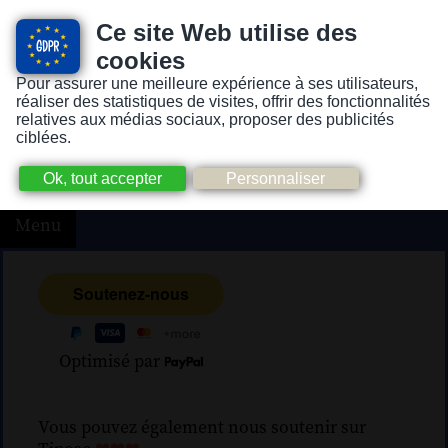
Ce site Web utilise des
cookies
Pour assurer une meilleure expérience à ses utilisateurs,
Version pour personnes mal-voyantes ou non-voyantes
réaliser des statistiques de visites, offrir des fonctionnalités
relatives aux médias sociaux, proposer des publicités
ciblées.
Menu
Optimisé par
Vous pouvez également nous soutenir sur