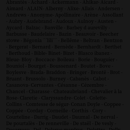
Abrantès
-
Achard
-
Ackermann
-
Ahikar
-
Aicard
-
Aimard
-
ALAIN
-
Alberny
-
Alixe
-
Allais
-
Andersen
-
Andrews
-
Anonyme
-
Apollinaire
-
Arène
-
Assollant
-
Aubry
-
Audebrand
-
Audoux
-
Aulnoy
-
Austen
-
Aycard
-
Balzac
-
Banville
-
Barbey d aurevilly
-
Barbusse
-
Baudelaire
-
Bazin
-
Beauvoir
-
Beecher
stowe
-
Bégonia ´´lili´´
-
Bellême
-
Beltran
-
Bentzon
-
Bergerat
-
Bernard
-
Bernède
-
Bernhardt
-
Berthet
-
Berthoud
-
Bible
-
Binet
-
Bizet
-
Blasco ibanez
-
Bleue
-
Bloy
-
Boccace
-
Boileau
-
Borie
-
Bouguier
-
Bouniol
-
Bourget
-
Boussenard
-
Boutet
-
Bove
-
Boylesve
-
Brada
-
Braddon
-
Bringer
-
Brontë
-
Brot
-
Bruant
-
Brussolo
-
Burney
-
Cabanès
-
Cabot
-
Casanova
-
Cervantes
-
Césanne
-
Cézembre
-
Chancel
-
Charasse
-
Chateaubriand
-
Chevalier à la
Rose
-
Claretie
-
Claryssandre
-
Colet
-
Colette
-
Collins
-
Comtesse de ségur
-
Conan Doyle
-
Coppee
-
Coppée
-
Corday
-
Corneille
-
Corthis
-
Cory
-
Courteline
-
Darrig
-
Daudet
-
Daumal
-
De nerval
-
De pourtalès
-
De renneville
-
De staël
-
De vesly
-
Decarreau
-
Del
-
Delarue mardrus
-
Delattre
-
Delly
-