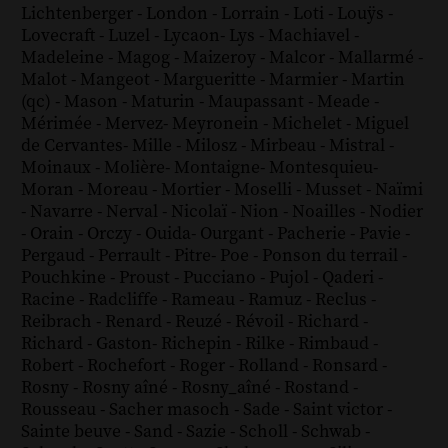
Lichtenberger
-
London
-
Lorrain
-
Loti
-
Louÿs
-
Lovecraft
-
Luzel
-
Lycaon
-
Lys
-
Machiavel
-
Madeleine
-
Magog
-
Maizeroy
-
Malcor
-
Mallarmé
-
Malot
-
Mangeot
-
Margueritte
-
Marmier
-
Martin
(qc)
-
Mason
-
Maturin
-
Maupassant
-
Meade
-
Mérimée
-
Mervez
-
Meyronein
-
Michelet
-
Miguel
de Cervantes
-
Mille
-
Milosz
-
Mirbeau
-
Mistral
-
Moinaux
-
Molière
-
Montaigne
-
Montesquieu
-
Moran
-
Moreau
-
Mortier
-
Moselli
-
Musset
-
Naïmi
-
Navarre
-
Nerval
-
Nicolaï
-
Nion
-
Noailles
-
Nodier
-
Orain
-
Orczy
-
Ouida
-
Ourgant
-
Pacherie
-
Pavie
-
Pergaud
-
Perrault
-
Pitre
-
Poe
-
Ponson du terrail
-
Pouchkine
-
Proust
-
Pucciano
-
Pujol
-
Qaderi
-
Racine
-
Radcliffe
-
Rameau
-
Ramuz
-
Reclus
-
Reibrach
-
Renard
-
Reuzé
-
Révoil
-
Richard
-
Richard - Gaston
-
Richepin
-
Rilke
-
Rimbaud
-
Robert
-
Rochefort
-
Roger
-
Rolland
-
Ronsard
-
Rosny
-
Rosny aîné
-
Rosny_aîné
-
Rostand
-
Rousseau
-
Sacher masoch
-
Sade
-
Saint victor
-
Sainte beuve
-
Sand
-
Sazie
-
Scholl
-
Schwab
-