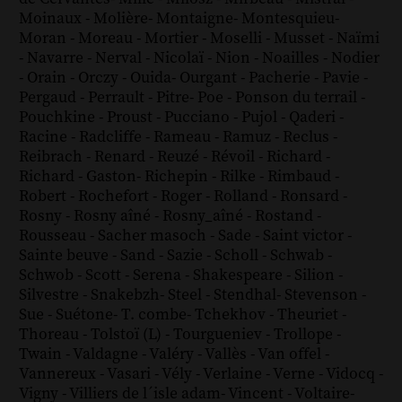
Moinaux
-
Molière
-
Montaigne
-
Montesquieu
-
Moran
-
Moreau
-
Mortier
-
Moselli
-
Musset
-
Naïmi
-
Navarre
-
Nerval
-
Nicolaï
-
Nion
-
Noailles
-
Nodier
-
Orain
-
Orczy
-
Ouida
-
Ourgant
-
Pacherie
-
Pavie
-
Pergaud
-
Perrault
-
Pitre
-
Poe
-
Ponson du terrail
-
Pouchkine
-
Proust
-
Pucciano
-
Pujol
-
Qaderi
-
Racine
-
Radcliffe
-
Rameau
-
Ramuz
-
Reclus
-
Reibrach
-
Renard
-
Reuzé
-
Révoil
-
Richard
-
Richard - Gaston
-
Richepin
-
Rilke
-
Rimbaud
-
Robert
-
Rochefort
-
Roger
-
Rolland
-
Ronsard
-
Rosny
-
Rosny aîné
-
Rosny_aîné
-
Rostand
-
Rousseau
-
Sacher masoch
-
Sade
-
Saint victor
-
Sainte beuve
-
Sand
-
Sazie
-
Scholl
-
Schwab
-
Schwob
-
Scott
-
Serena
-
Shakespeare
-
Silion
-
Silvestre
-
Snakebzh
-
Steel
-
Stendhal
-
Stevenson
-
Sue
-
Suétone
-
T. combe
-
Tchekhov
-
Theuriet
-
Thoreau
-
Tolstoï (L)
-
Tourgueniev
-
Trollope
-
Twain
-
Valdagne
-
Valéry
-
Vallès
-
Van offel
-
Vannereux
-
Vasari
-
Vély
-
Verlaine
-
Verne
-
Vidocq
-
Vigny
-
Villiers de l´isle adam
-
Vincent
-
Voltaire
-