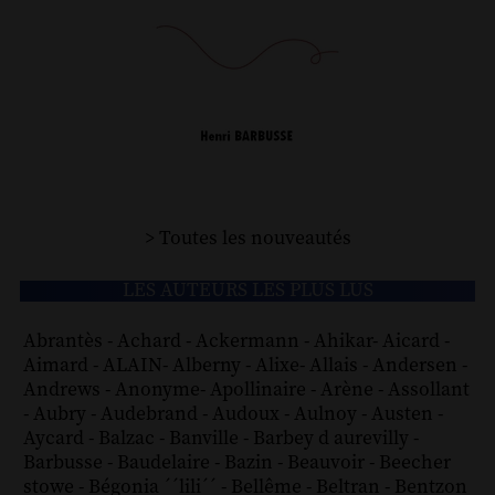
> Toutes les nouveautés
LES AUTEURS LES PLUS LUS
Abrantès
-
Achard
-
Ackermann
-
Ahikar
-
Aicard
-
Aimard
-
ALAIN
-
Alberny
-
Alixe
-
Allais
-
Andersen
-
Andrews
-
Anonyme
-
Apollinaire
-
Arène
-
Assollant
-
Aubry
-
Audebrand
-
Audoux
-
Aulnoy
-
Austen
-
Aycard
-
Balzac
-
Banville
-
Barbey d aurevilly
-
Barbusse
-
Baudelaire
-
Bazin
-
Beauvoir
-
Beecher
stowe
-
Bégonia ´´lili´´
-
Bellême
-
Beltran
-
Bentzon