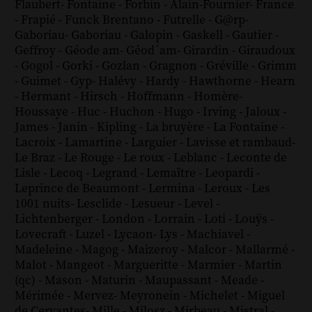
Flaubert
-
Fontaine
-
Forbin
-
Alain-Fournier
-
France
-
Frapié
-
Funck Brentano
-
Futrelle
-
G@rp
-
Gaboriau
-
Gaboriau
-
Galopin
-
Gaskell
-
Gautier
-
Geffroy
-
Géode am
-
Géod´am
-
Girardin
-
Giraudoux
-
Gogol
-
Gorki
-
Gozlan
-
Gragnon
-
Gréville
-
Grimm
-
Guimet
-
Gyp
-
Halévy
-
Hardy
-
Hawthorne
-
Hearn
-
Hermant
-
Hirsch
-
Hoffmann
-
Homère
-
Houssaye
-
Huc
-
Huchon
-
Hugo
-
Irving
-
Jaloux
-
James
-
Janin
-
Kipling
-
La bruyère
-
La Fontaine
-
Lacroix
-
Lamartine
-
Larguier
-
Lavisse et rambaud
-
Le Braz
-
Le Rouge
-
Le roux
-
Leblanc
-
Leconte de
Lisle
-
Lecoq
-
Legrand
-
Lemaître
-
Leopardi
-
Leprince de Beaumont
-
Lermina
-
Leroux
-
Les
1001 nuits
-
Lesclide
-
Lesueur
-
Level
-
Lichtenberger
-
London
-
Lorrain
-
Loti
-
Louÿs
-
Lovecraft
-
Luzel
-
Lycaon
-
Lys
-
Machiavel
-
Madeleine
-
Magog
-
Maizeroy
-
Malcor
-
Mallarmé
-
Malot
-
Mangeot
-
Margueritte
-
Marmier
-
Martin
(qc)
-
Mason
-
Maturin
-
Maupassant
-
Meade
-
Mérimée
-
Mervez
-
Meyronein
-
Michelet
-
Miguel
de Cervantes
-
Mille
-
Milosz
-
Mirbeau
-
Mistral
-