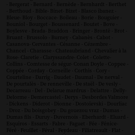
-
Bergerat
-
Bernard
-
Bernède
-
Bernhardt
-
Berthet
-
Berthoud
-
Bible
-
Binet
-
Bizet
-
Blasco ibanez
-
Bleue
-
Bloy
-
Boccace
-
Boileau
-
Borie
-
Bouguier
-
Bouniol
-
Bourget
-
Boussenard
-
Boutet
-
Bove
-
Boylesve
-
Brada
-
Braddon
-
Bringer
-
Brontë
-
Brot
-
Bruant
-
Brussolo
-
Burney
-
Cabanès
-
Cabot
-
Casanova
-
Cervantes
-
Césanne
-
Cézembre
-
Chancel
-
Charasse
-
Chateaubriand
-
Chevalier à la
Rose
-
Claretie
-
Claryssandre
-
Colet
-
Colette
-
Collins
-
Comtesse de ségur
-
Conan Doyle
-
Coppee
-
Coppée
-
Corday
-
Corneille
-
Corthis
-
Cory
-
Courteline
-
Darrig
-
Daudet
-
Daumal
-
De nerval
-
De pourtalès
-
De renneville
-
De staël
-
De vesly
-
Decarreau
-
Del
-
Delarue mardrus
-
Delattre
-
Delly
-
Delorme
-
Demercastel
-
Derys
-
Desbordes Valmore
-
Dickens
-
Diderot
-
Dionne
-
Dostoïevski
-
Dourliac
-
Droz
-
Du boisgobey
-
Du gouezou vraz
-
Dumas
-
Dumas fils
-
Duruy
-
Duvernois
-
Eberhardt
-
Eluard
-
Esquiros
-
Essarts
-
Fabre
-
Faguet
-
Fée
-
Fénice
-
Féré
-
Feuillet
-
Féval
-
Feydeau
-
Filiatreault
-
Flat
-