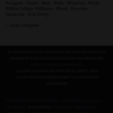
Voragine
-
Vouin
-
Weil
-
Wells
-
Wharton
-
Wilde
-
Wilkie Collins
-
Williams
-
Wood
-
Zaccone
-
Zamacoïs
-
Zola
Zweig
-
--- Liste complète
SI VOUS PENSEZ QUE VOS DROITS D'AUTEUR OU DROITS DE
PROPRIÉTÉ INTELLECTUELLE NE SONT PAS RESPECTÉS,
MERCI DE NOUS EN INFORMER.
À LA DIVULGATION D’ATTEINTES AU DROIT, NOUS
ENLÈVERONS IMMÉDIATEMENT LES CONTENUS
CONCERNÉS
CONSENTEMENT DES COOKIES
-
NOTICE RELATIVE À LA
VIE PRIVÉE
- NOS SOURCES:
ART LIBRE
-
ATRAMENTA