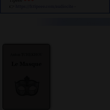
Tipeee
❤❤❤
👉
https://fr.tipeee.com/audiocite
-