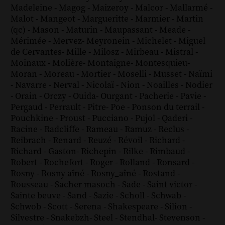
Madeleine
-
Magog
-
Maizeroy
-
Malcor
-
Mallarmé
-
Malot
-
Mangeot
-
Margueritte
-
Marmier
-
Martin
(qc)
-
Mason
-
Maturin
-
Maupassant
-
Meade
-
Mérimée
-
Mervez
-
Meyronein
-
Michelet
-
Miguel
de Cervantes
-
Mille
-
Milosz
-
Mirbeau
-
Mistral
-
Moinaux
-
Molière
-
Montaigne
-
Montesquieu
-
Moran
-
Moreau
-
Mortier
-
Moselli
-
Musset
-
Naïmi
-
Navarre
-
Nerval
-
Nicolaï
-
Nion
-
Noailles
-
Nodier
-
Orain
-
Orczy
-
Ouida
-
Ourgant
-
Pacherie
-
Pavie
-
Pergaud
-
Perrault
-
Pitre
-
Poe
-
Ponson du terrail
-
Pouchkine
-
Proust
-
Pucciano
-
Pujol
-
Qaderi
-
Racine
-
Radcliffe
-
Rameau
-
Ramuz
-
Reclus
-
Reibrach
-
Renard
-
Reuzé
-
Révoil
-
Richard
-
Richard - Gaston
-
Richepin
-
Rilke
-
Rimbaud
-
Robert
-
Rochefort
-
Roger
-
Rolland
-
Ronsard
-
Rosny
-
Rosny aîné
-
Rosny_aîné
-
Rostand
-
Rousseau
-
Sacher masoch
-
Sade
-
Saint victor
-
Sainte beuve
-
Sand
-
Sazie
-
Scholl
-
Schwab
-
Schwob
-
Scott
-
Serena
-
Shakespeare
-
Silion
-
Silvestre
-
Snakebzh
-
Steel
-
Stendhal
-
Stevenson
-