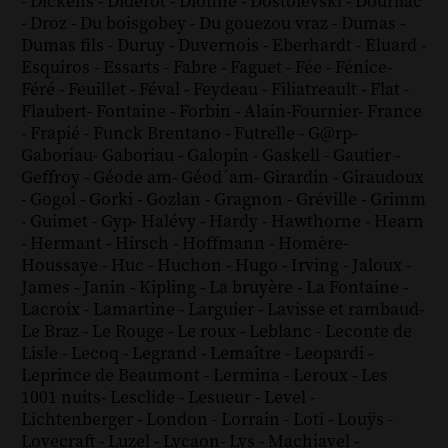
-
Dickens
-
Diderot
-
Dionne
-
Dostoïevski
-
Dourliac
-
Droz
-
Du boisgobey
-
Du gouezou vraz
-
Dumas
-
Dumas fils
-
Duruy
-
Duvernois
-
Eberhardt
-
Eluard
-
Esquiros
-
Essarts
-
Fabre
-
Faguet
-
Fée
-
Fénice
-
Féré
-
Feuillet
-
Féval
-
Feydeau
-
Filiatreault
-
Flat
-
Flaubert
-
Fontaine
-
Forbin
-
Alain-Fournier
-
France
-
Frapié
-
Funck Brentano
-
Futrelle
-
G@rp
-
Gaboriau
-
Gaboriau
-
Galopin
-
Gaskell
-
Gautier
-
Geffroy
-
Géode am
-
Géod´am
-
Girardin
-
Giraudoux
-
Gogol
-
Gorki
-
Gozlan
-
Gragnon
-
Gréville
-
Grimm
-
Guimet
-
Gyp
-
Halévy
-
Hardy
-
Hawthorne
-
Hearn
-
Hermant
-
Hirsch
-
Hoffmann
-
Homère
-
Houssaye
-
Huc
-
Huchon
-
Hugo
-
Irving
-
Jaloux
-
James
-
Janin
-
Kipling
-
La bruyère
-
La Fontaine
-
Lacroix
-
Lamartine
-
Larguier
-
Lavisse et rambaud
-
Le Braz
-
Le Rouge
-
Le roux
-
Leblanc
-
Leconte de
Lisle
-
Lecoq
-
Legrand
-
Lemaître
-
Leopardi
-
Leprince de Beaumont
-
Lermina
-
Leroux
-
Les
1001 nuits
-
Lesclide
-
Lesueur
-
Level
-
Lichtenberger
-
London
-
Lorrain
-
Loti
-
Louÿs
-
Lovecraft
-
Luzel
-
Lycaon
-
Lys
-
Machiavel
-