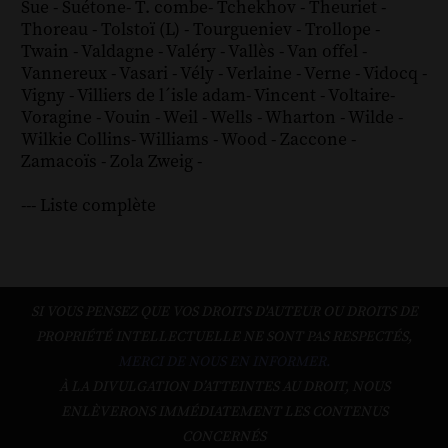
Sue
-
Suétone
-
T. combe
-
Tchekhov
-
Theuriet
-
Thoreau
-
Tolstoï (L)
-
Tourgueniev
-
Trollope
-
Twain
-
Valdagne
-
Valéry
-
Vallès
-
Van offel
-
Vannereux
-
Vasari
-
Vély
-
Verlaine
-
Verne
-
Vidocq
-
Vigny
-
Villiers de l´isle adam
-
Vincent
-
Voltaire
-
Voragine
-
Vouin
-
Weil
-
Wells
-
Wharton
-
Wilde
-
Wilkie Collins
-
Williams
-
Wood
-
Zaccone
-
Zamacoïs
-
Zola
Zweig
-
--- Liste complète
SI VOUS PENSEZ QUE VOS DROITS D'AUTEUR OU DROITS DE
PROPRIÉTÉ INTELLECTUELLE NE SONT PAS RESPECTÉS,
MERCI DE NOUS EN INFORMER.
À LA DIVULGATION D’ATTEINTES AU DROIT, NOUS
ENLÈVERONS IMMÉDIATEMENT LES CONTENUS
CONCERNÉS