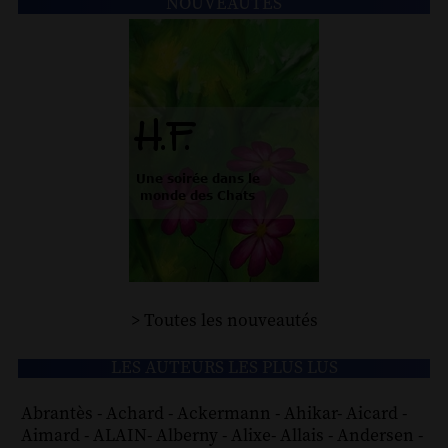
NOUVEAUTÉS
> Toutes les nouveautés
LES AUTEURS LES PLUS LUS
Abrantès
-
Achard
-
Ackermann
-
Ahikar
-
Aicard
-
Aimard
-
ALAIN
-
Alberny
-
Alixe
-
Allais
-
Andersen
-