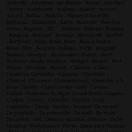
Andrews
-
Anonyme
-
Apollinaire
-
Arène
-
Assollant
-
Aubry
-
Audebrand
-
Audoux
-
Aulnoy
-
Austen
-
Aycard
-
Balzac
-
Banville
-
Barbey d aurevilly
-
Barbusse
-
Baudelaire
-
Bazin
-
Beauvoir
-
Beecher
stowe
-
Bégonia ´´lili´´
-
Bellême
-
Beltran
-
Bentzon
-
Bergerat
-
Bernard
-
Bernède
-
Bernhardt
-
Berthet
-
Berthoud
-
Bible
-
Binet
-
Bizet
-
Blasco ibanez
-
Bleue
-
Bloy
-
Boccace
-
Boileau
-
Borie
-
Bouguier
-
Bouniol
-
Bourget
-
Boussenard
-
Boutet
-
Bove
-
Boylesve
-
Brada
-
Braddon
-
Bringer
-
Brontë
-
Brot
-
Bruant
-
Brussolo
-
Burney
-
Cabanès
-
Cabot
-
Casanova
-
Cervantes
-
Césanne
-
Cézembre
-
Chancel
-
Charasse
-
Chateaubriand
-
Chevalier à la
Rose
-
Claretie
-
Claryssandre
-
Colet
-
Colette
-
Collins
-
Comtesse de ségur
-
Conan Doyle
-
Coppee
-
Coppée
-
Corday
-
Corneille
-
Corthis
-
Cory
-
Courteline
-
Darrig
-
Daudet
-
Daumal
-
De nerval
-
De pourtalès
-
De renneville
-
De staël
-
De vesly
-
Decarreau
-
Del
-
Delarue mardrus
-
Delattre
-
Delly
-
Delorme
-
Demercastel
-
Derys
-
Desbordes Valmore