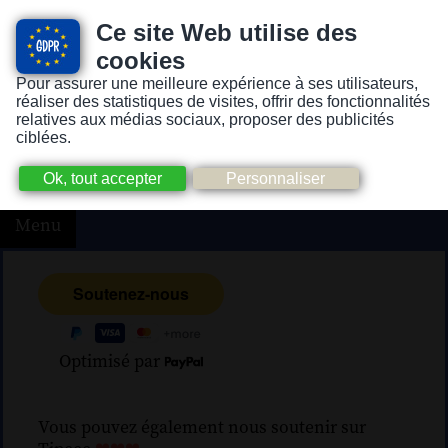
Ce site Web utilise des
cookies
Pour assurer une meilleure expérience à ses utilisateurs,
Version pour personnes mal-voyantes ou non-voyantes
réaliser des statistiques de visites, offrir des fonctionnalités
relatives aux médias sociaux, proposer des publicités
ciblées.
Menu
Optimisé par
Vous pouvez également nous soutenir sur