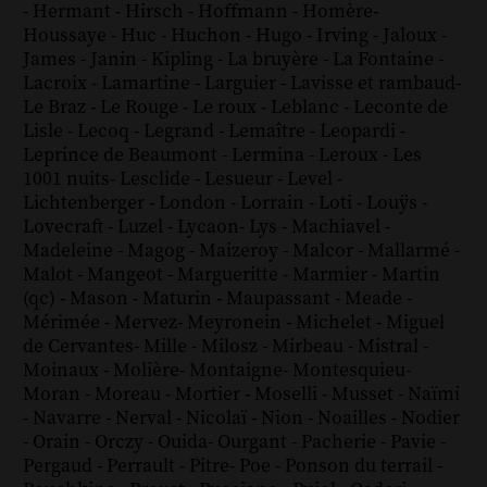
-
Hermant
-
Hirsch
-
Hoffmann
-
Homère
-
Houssaye
-
Huc
-
Huchon
-
Hugo
-
Irving
-
Jaloux
-
James
-
Janin
-
Kipling
-
La bruyère
-
La Fontaine
-
Lacroix
-
Lamartine
-
Larguier
-
Lavisse et rambaud
-
Le Braz
-
Le Rouge
-
Le roux
-
Leblanc
-
Leconte de
Lisle
-
Lecoq
-
Legrand
-
Lemaître
-
Leopardi
-
Leprince de Beaumont
-
Lermina
-
Leroux
-
Les
1001 nuits
-
Lesclide
-
Lesueur
-
Level
-
Lichtenberger
-
London
-
Lorrain
-
Loti
-
Louÿs
-
Lovecraft
-
Luzel
-
Lycaon
-
Lys
-
Machiavel
-
Madeleine
-
Magog
-
Maizeroy
-
Malcor
-
Mallarmé
-
Malot
-
Mangeot
-
Margueritte
-
Marmier
-
Martin
(qc)
-
Mason
-
Maturin
-
Maupassant
-
Meade
-
Mérimée
-
Mervez
-
Meyronein
-
Michelet
-
Miguel
de Cervantes
-
Mille
-
Milosz
-
Mirbeau
-
Mistral
-
Moinaux
-
Molière
-
Montaigne
-
Montesquieu
-
Moran
-
Moreau
-
Mortier
-
Moselli
-
Musset
-
Naïmi
-
Navarre
-
Nerval
-
Nicolaï
-
Nion
-
Noailles
-
Nodier
-
Orain
-
Orczy
-
Ouida
-
Ourgant
-
Pacherie
-
Pavie
-
Pergaud
-
Perrault
-
Pitre
-
Poe
-
Ponson du terrail
-