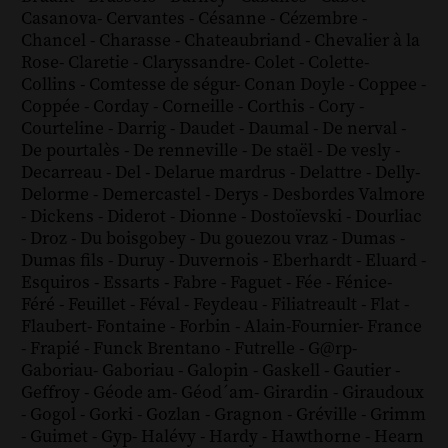
Casanova
-
Cervantes
-
Césanne
-
Cézembre
-
Chancel
-
Charasse
-
Chateaubriand
-
Chevalier à la
Rose
-
Claretie
-
Claryssandre
-
Colet
-
Colette
-
Collins
-
Comtesse de ségur
-
Conan Doyle
-
Coppee
-
Coppée
-
Corday
-
Corneille
-
Corthis
-
Cory
-
Courteline
-
Darrig
-
Daudet
-
Daumal
-
De nerval
-
De pourtalès
-
De renneville
-
De staël
-
De vesly
-
Decarreau
-
Del
-
Delarue mardrus
-
Delattre
-
Delly
-
Delorme
-
Demercastel
-
Derys
-
Desbordes Valmore
-
Dickens
-
Diderot
-
Dionne
-
Dostoïevski
-
Dourliac
-
Droz
-
Du boisgobey
-
Du gouezou vraz
-
Dumas
-
Dumas fils
-
Duruy
-
Duvernois
-
Eberhardt
-
Eluard
-
Esquiros
-
Essarts
-
Fabre
-
Faguet
-
Fée
-
Fénice
-
Féré
-
Feuillet
-
Féval
-
Feydeau
-
Filiatreault
-
Flat
-
Flaubert
-
Fontaine
-
Forbin
-
Alain-Fournier
-
France
-
Frapié
-
Funck Brentano
-
Futrelle
-
G@rp
-
Gaboriau
-
Gaboriau
-
Galopin
-
Gaskell
-
Gautier
-
Geffroy
-
Géode am
-
Géod´am
-
Girardin
-
Giraudoux
-
Gogol
-
Gorki
-
Gozlan
-
Gragnon
-
Gréville
-
Grimm
-
Guimet
-
Gyp
-
Halévy
-
Hardy
-
Hawthorne
-
Hearn