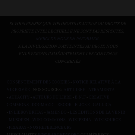
SI VOUS PENSEZ QUE VOS DROITS D'AUTEUR OU DROITS DE
PROPRIÉTÉ INTELLECTUELLE NE SONT PAS RESPECTÉS,
MERCI DE NOUS EN INFORMER.
À LA DIVULGATION D’ATTEINTES AU DROIT, NOUS
ENLÈVERONS IMMÉDIATEMENT LES CONTENUS
CONCERNÉS
CONSENTEMENT DES COOKIES
-
NOTICE RELATIVE À LA
VIE PRIVÉE
- NOS SOURCES:
ART LIBRE
-
ATRAMENTA
-
AUDACITY
-
AUTEURS DU LIBRE
-
B.N.F
-
CREATIVE
COMMONS
-
DOGMAZIC
-
EBOOK
-
FLICKR
-
GALLICA
-
INLIBROVERITAS
-
JAMENDO
-
LES ÉDITIONS DE L'À VENIR
-
MUSOPEN
-
WIKI COMMONS
-
WIKIPEDIA
-
WIKISOURCE
-
PIXABAY
-
NOS RÉFÉRENCEURS
MERCI AU SITE
WWW.ARCHIVE.ORG
QUI HÉBERGE