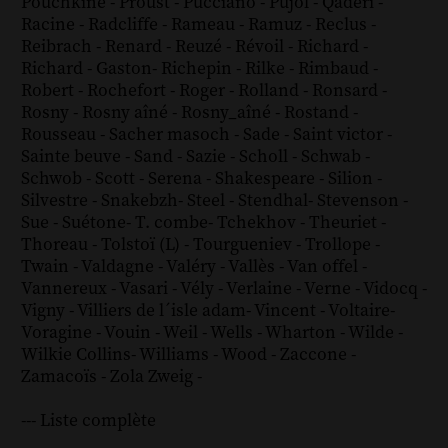
Pouchkine
-
Proust
-
Pucciano
-
Pujol
-
Qaderi
-
Racine
-
Radcliffe
-
Rameau
-
Ramuz
-
Reclus
-
Reibrach
-
Renard
-
Reuzé
-
Révoil
-
Richard
-
Richard - Gaston
-
Richepin
-
Rilke
-
Rimbaud
-
Robert
-
Rochefort
-
Roger
-
Rolland
-
Ronsard
-
Rosny
-
Rosny aîné
-
Rosny_aîné
-
Rostand
-
Rousseau
-
Sacher masoch
-
Sade
-
Saint victor
-
Sainte beuve
-
Sand
-
Sazie
-
Scholl
-
Schwab
-
Schwob
-
Scott
-
Serena
-
Shakespeare
-
Silion
-
Silvestre
-
Snakebzh
-
Steel
-
Stendhal
-
Stevenson
-
Sue
-
Suétone
-
T. combe
-
Tchekhov
-
Theuriet
-
Thoreau
-
Tolstoï (L)
-
Tourgueniev
-
Trollope
-
Twain
-
Valdagne
-
Valéry
-
Vallès
-
Van offel
-
Vannereux
-
Vasari
-
Vély
-
Verlaine
-
Verne
-
Vidocq
-
Vigny
-
Villiers de l´isle adam
-
Vincent
-
Voltaire
-
Voragine
-
Vouin
-
Weil
-
Wells
-
Wharton
-
Wilde
-
Wilkie Collins
-
Williams
-
Wood
-
Zaccone
-
Zamacoïs
-
Zola
Zweig
-
--- Liste complète