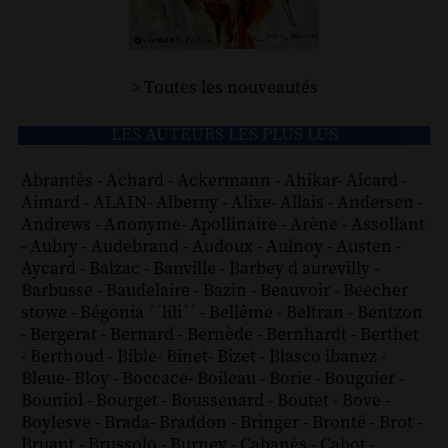
> Toutes les nouveautés
LES AUTEURS LES PLUS LUS
Abrantès
-
Achard
-
Ackermann
-
Ahikar
-
Aicard
-
Aimard
-
ALAIN
-
Alberny
-
Alixe
-
Allais
-
Andersen
-
Andrews
-
Anonyme
-
Apollinaire
-
Arène
-
Assollant
-
Aubry
-
Audebrand
-
Audoux
-
Aulnoy
-
Austen
-
Aycard
-
Balzac
-
Banville
-
Barbey d aurevilly
-
Barbusse
-
Baudelaire
-
Bazin
-
Beauvoir
-
Beecher
stowe
-
Bégonia ´´lili´´
-
Bellême
-
Beltran
-
Bentzon
-
Bergerat
-
Bernard
-
Bernède
-
Bernhardt
-
Berthet
-
Berthoud
-
Bible
-
Binet
-
Bizet
-
Blasco ibanez
-
Bleue
-
Bloy
-
Boccace
-
Boileau
-
Borie
-
Bouguier
-
Bouniol
-
Bourget
-
Boussenard
-
Boutet
-
Bove
-
Boylesve
-
Brada
-
Braddon
-
Bringer
-
Brontë
-
Brot
-
Bruant
-
Brussolo
-
Burney
-
Cabanès
-
Cabot
-