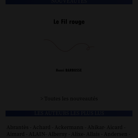
NOUVEAUTÉS
> Toutes les nouveautés
LES AUTEURS LES PLUS LUS
Abrantès
-
Achard
-
Ackermann
-
Ahikar
-
Aicard
-
Aimard
-
ALAIN
-
Alberny
-
Alixe
-
Allais
-
Andersen
-