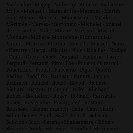
Madeleine
-
Magog
-
Maizeroy
-
Malcor
-
Mallarmé
-
Malot
-
Mangeot
-
Margueritte
-
Marmier
-
Martin
(qc)
-
Mason
-
Maturin
-
Maupassant
-
Meade
-
Mérimée
-
Mervez
-
Meyronein
-
Michelet
-
Miguel
de Cervantes
-
Mille
-
Milosz
-
Mirbeau
-
Mistral
-
Moinaux
-
Molière
-
Montaigne
-
Montesquieu
-
Moran
-
Moreau
-
Mortier
-
Moselli
-
Musset
-
Naïmi
-
Navarre
-
Nerval
-
Nicolaï
-
Nion
-
Noailles
-
Nodier
-
Orain
-
Orczy
-
Ouida
-
Ourgant
-
Pacherie
-
Pavie
-
Pergaud
-
Perrault
-
Pitre
-
Poe
-
Ponson du terrail
-
Pouchkine
-
Proust
-
Pucciano
-
Pujol
-
Qaderi
-
Racine
-
Radcliffe
-
Rameau
-
Ramuz
-
Reclus
-
Reibrach
-
Renard
-
Reuzé
-
Révoil
-
Richard
-
Richard - Gaston
-
Richepin
-
Rilke
-
Rimbaud
-
Robert
-
Rochefort
-
Roger
-
Rolland
-
Ronsard
-
Rosny
-
Rosny aîné
-
Rosny_aîné
-
Rostand
-
Rousseau
-
Sacher masoch
-
Sade
-
Saint victor
-
Sainte beuve
-
Sand
-
Sazie
-
Scholl
-
Schwab
-
Schwob
-
Scott
-
Serena
-
Shakespeare
-
Silion
-
Silvestre
-
Snakebzh
-
Steel
-
Stendhal
-
Stevenson
-