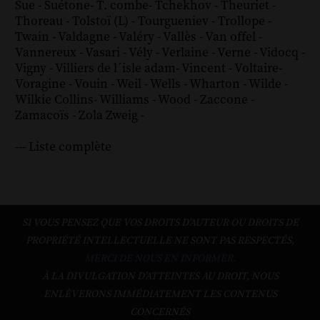
Sue
-
Suétone
-
T. combe
-
Tchekhov
-
Theuriet
-
Thoreau
-
Tolstoï (L)
-
Tourgueniev
-
Trollope
-
Twain
-
Valdagne
-
Valéry
-
Vallès
-
Van offel
-
Vannereux
-
Vasari
-
Vély
-
Verlaine
-
Verne
-
Vidocq
-
Vigny
-
Villiers de l´isle adam
-
Vincent
-
Voltaire
-
Voragine
-
Vouin
-
Weil
-
Wells
-
Wharton
-
Wilde
-
Wilkie Collins
-
Williams
-
Wood
-
Zaccone
-
Zamacoïs
-
Zola
Zweig
-
--- Liste complète
SI VOUS PENSEZ QUE VOS DROITS D'AUTEUR OU DROITS DE
PROPRIÉTÉ INTELLECTUELLE NE SONT PAS RESPECTÉS,
MERCI DE NOUS EN INFORMER.
À LA DIVULGATION D’ATTEINTES AU DROIT, NOUS
ENLÈVERONS IMMÉDIATEMENT LES CONTENUS
CONCERNÉS