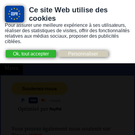
Ce site Web utilise des
cookies
Pour assurer une meilleure expérience à ses utilisateurs,
Version pour personnes mal-voyantes ou non-voyantes
réaliser des statistiques de visites, offrir des fonctionnalités
relatives aux médias sociaux, proposer des publicités
ciblées.
Menu
Optimisé par
Vous pouvez également nous soutenir sur