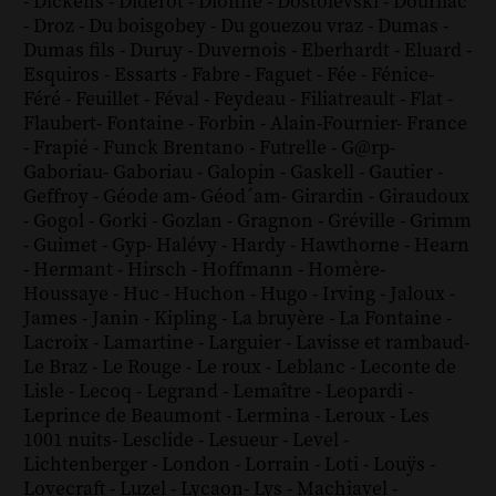
-
Dickens
-
Diderot
-
Dionne
-
Dostoïevski
-
Dourliac
-
Droz
-
Du boisgobey
-
Du gouezou vraz
-
Dumas
-
Dumas fils
-
Duruy
-
Duvernois
-
Eberhardt
-
Eluard
-
Esquiros
-
Essarts
-
Fabre
-
Faguet
-
Fée
-
Fénice
-
Féré
-
Feuillet
-
Féval
-
Feydeau
-
Filiatreault
-
Flat
-
Flaubert
-
Fontaine
-
Forbin
-
Alain-Fournier
-
France
-
Frapié
-
Funck Brentano
-
Futrelle
-
G@rp
-
Gaboriau
-
Gaboriau
-
Galopin
-
Gaskell
-
Gautier
-
Geffroy
-
Géode am
-
Géod´am
-
Girardin
-
Giraudoux
-
Gogol
-
Gorki
-
Gozlan
-
Gragnon
-
Gréville
-
Grimm
-
Guimet
-
Gyp
-
Halévy
-
Hardy
-
Hawthorne
-
Hearn
-
Hermant
-
Hirsch
-
Hoffmann
-
Homère
-
Houssaye
-
Huc
-
Huchon
-
Hugo
-
Irving
-
Jaloux
-
James
-
Janin
-
Kipling
-
La bruyère
-
La Fontaine
-
Lacroix
-
Lamartine
-
Larguier
-
Lavisse et rambaud
-
Le Braz
-
Le Rouge
-
Le roux
-
Leblanc
-
Leconte de
Lisle
-
Lecoq
-
Legrand
-
Lemaître
-
Leopardi
-
Leprince de Beaumont
-
Lermina
-
Leroux
-
Les
1001 nuits
-
Lesclide
-
Lesueur
-
Level
-
Lichtenberger
-
London
-
Lorrain
-
Loti
-
Louÿs
-
Lovecraft
-
Luzel
-
Lycaon
-
Lys
-
Machiavel
-