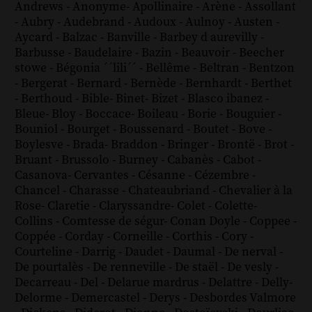
Andrews
-
Anonyme
-
Apollinaire
-
Arène
-
Assollant
-
Aubry
-
Audebrand
-
Audoux
-
Aulnoy
-
Austen
-
Aycard
-
Balzac
-
Banville
-
Barbey d aurevilly
-
Barbusse
-
Baudelaire
-
Bazin
-
Beauvoir
-
Beecher
stowe
-
Bégonia ´´lili´´
-
Bellême
-
Beltran
-
Bentzon
-
Bergerat
-
Bernard
-
Bernède
-
Bernhardt
-
Berthet
-
Berthoud
-
Bible
-
Binet
-
Bizet
-
Blasco ibanez
-
Bleue
-
Bloy
-
Boccace
-
Boileau
-
Borie
-
Bouguier
-
Bouniol
-
Bourget
-
Boussenard
-
Boutet
-
Bove
-
Boylesve
-
Brada
-
Braddon
-
Bringer
-
Brontë
-
Brot
-
Bruant
-
Brussolo
-
Burney
-
Cabanès
-
Cabot
-
Casanova
-
Cervantes
-
Césanne
-
Cézembre
-
Chancel
-
Charasse
-
Chateaubriand
-
Chevalier à la
Rose
-
Claretie
-
Claryssandre
-
Colet
-
Colette
-
Collins
-
Comtesse de ségur
-
Conan Doyle
-
Coppee
-
Coppée
-
Corday
-
Corneille
-
Corthis
-
Cory
-
Courteline
-
Darrig
-
Daudet
-
Daumal
-
De nerval
-
De pourtalès
-
De renneville
-
De staël
-
De vesly
-
Decarreau
-
Del
-
Delarue mardrus
-
Delattre
-
Delly
-
Delorme
-
Demercastel
-
Derys
-
Desbordes Valmore