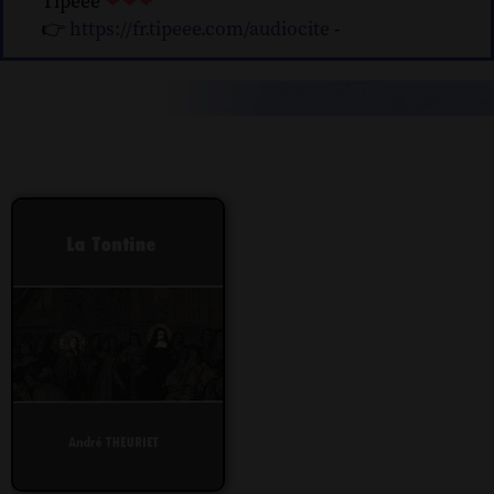
Tipeee
❤❤❤
👉
https://fr.tipeee.com/audiocite
-