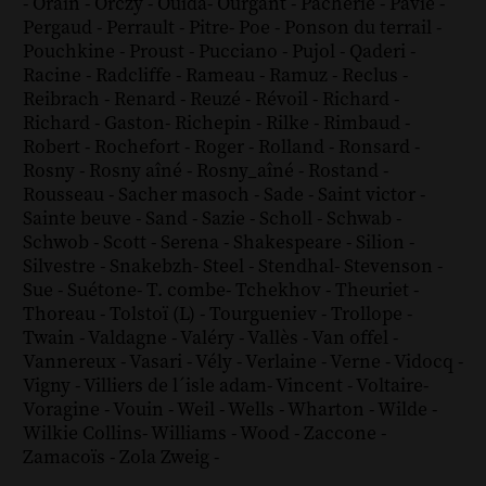
-
Orain
-
Orczy
-
Ouida
-
Ourgant
-
Pacherie
-
Pavie
-
Pergaud
-
Perrault
-
Pitre
-
Poe
-
Ponson du terrail
-
Pouchkine
-
Proust
-
Pucciano
-
Pujol
-
Qaderi
-
Racine
-
Radcliffe
-
Rameau
-
Ramuz
-
Reclus
-
Reibrach
-
Renard
-
Reuzé
-
Révoil
-
Richard
-
Richard - Gaston
-
Richepin
-
Rilke
-
Rimbaud
-
Robert
-
Rochefort
-
Roger
-
Rolland
-
Ronsard
-
Rosny
-
Rosny aîné
-
Rosny_aîné
-
Rostand
-
Rousseau
-
Sacher masoch
-
Sade
-
Saint victor
-
Sainte beuve
-
Sand
-
Sazie
-
Scholl
-
Schwab
-
Schwob
-
Scott
-
Serena
-
Shakespeare
-
Silion
-
Silvestre
-
Snakebzh
-
Steel
-
Stendhal
-
Stevenson
-
Sue
-
Suétone
-
T. combe
-
Tchekhov
-
Theuriet
-
Thoreau
-
Tolstoï (L)
-
Tourgueniev
-
Trollope
-
Twain
-
Valdagne
-
Valéry
-
Vallès
-
Van offel
-
Vannereux
-
Vasari
-
Vély
-
Verlaine
-
Verne
-
Vidocq
-
Vigny
-
Villiers de l´isle adam
-
Vincent
-
Voltaire
-
Voragine
-
Vouin
-
Weil
-
Wells
-
Wharton
-
Wilde
-
Wilkie Collins
-
Williams
-
Wood
-
Zaccone
-
Zamacoïs
-
Zola
Zweig
-