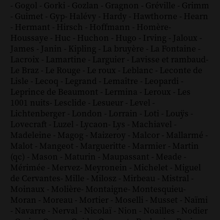
-
Gogol
-
Gorki
-
Gozlan
-
Gragnon
-
Gréville
-
Grimm
-
Guimet
-
Gyp
-
Halévy
-
Hardy
-
Hawthorne
-
Hearn
-
Hermant
-
Hirsch
-
Hoffmann
-
Homère
-
Houssaye
-
Huc
-
Huchon
-
Hugo
-
Irving
-
Jaloux
-
James
-
Janin
-
Kipling
-
La bruyère
-
La Fontaine
-
Lacroix
-
Lamartine
-
Larguier
-
Lavisse et rambaud
-
Le Braz
-
Le Rouge
-
Le roux
-
Leblanc
-
Leconte de
Lisle
-
Lecoq
-
Legrand
-
Lemaître
-
Leopardi
-
Leprince de Beaumont
-
Lermina
-
Leroux
-
Les
1001 nuits
-
Lesclide
-
Lesueur
-
Level
-
Lichtenberger
-
London
-
Lorrain
-
Loti
-
Louÿs
-
Lovecraft
-
Luzel
-
Lycaon
-
Lys
-
Machiavel
-
Madeleine
-
Magog
-
Maizeroy
-
Malcor
-
Mallarmé
-
Malot
-
Mangeot
-
Margueritte
-
Marmier
-
Martin
(qc)
-
Mason
-
Maturin
-
Maupassant
-
Meade
-
Mérimée
-
Mervez
-
Meyronein
-
Michelet
-
Miguel
de Cervantes
-
Mille
-
Milosz
-
Mirbeau
-
Mistral
-
Moinaux
-
Molière
-
Montaigne
-
Montesquieu
-
Moran
-
Moreau
-
Mortier
-
Moselli
-
Musset
-
Naïmi
-
Navarre
-
Nerval
-
Nicolaï
-
Nion
-
Noailles
-
Nodier