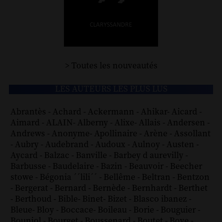
> Toutes les nouveautés
LES AUTEURS LES PLUS LUS
Abrantès
-
Achard
-
Ackermann
-
Ahikar
-
Aicard
-
Aimard
-
ALAIN
-
Alberny
-
Alixe
-
Allais
-
Andersen
-
Andrews
-
Anonyme
-
Apollinaire
-
Arène
-
Assollant
-
Aubry
-
Audebrand
-
Audoux
-
Aulnoy
-
Austen
-
Aycard
-
Balzac
-
Banville
-
Barbey d aurevilly
-
Barbusse
-
Baudelaire
-
Bazin
-
Beauvoir
-
Beecher
stowe
-
Bégonia ´´lili´´
-
Bellême
-
Beltran
-
Bentzon
-
Bergerat
-
Bernard
-
Bernède
-
Bernhardt
-
Berthet
-
Berthoud
-
Bible
-
Binet
-
Bizet
-
Blasco ibanez
-
Bleue
-
Bloy
-
Boccace
-
Boileau
-
Borie
-
Bouguier
-
Bouniol
-
Bourget
-
Boussenard
-
Boutet
-
Bove
-