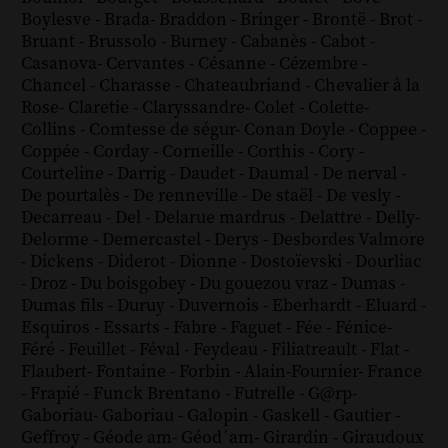
Boylesve
-
Brada
-
Braddon
-
Bringer
-
Brontë
-
Brot
-
Bruant
-
Brussolo
-
Burney
-
Cabanès
-
Cabot
-
Casanova
-
Cervantes
-
Césanne
-
Cézembre
-
Chancel
-
Charasse
-
Chateaubriand
-
Chevalier à la
Rose
-
Claretie
-
Claryssandre
-
Colet
-
Colette
-
Collins
-
Comtesse de ségur
-
Conan Doyle
-
Coppee
-
Coppée
-
Corday
-
Corneille
-
Corthis
-
Cory
-
Courteline
-
Darrig
-
Daudet
-
Daumal
-
De nerval
-
De pourtalès
-
De renneville
-
De staël
-
De vesly
-
Decarreau
-
Del
-
Delarue mardrus
-
Delattre
-
Delly
-
Delorme
-
Demercastel
-
Derys
-
Desbordes Valmore
-
Dickens
-
Diderot
-
Dionne
-
Dostoïevski
-
Dourliac
-
Droz
-
Du boisgobey
-
Du gouezou vraz
-
Dumas
-
Dumas fils
-
Duruy
-
Duvernois
-
Eberhardt
-
Eluard
-
Esquiros
-
Essarts
-
Fabre
-
Faguet
-
Fée
-
Fénice
-
Féré
-
Feuillet
-
Féval
-
Feydeau
-
Filiatreault
-
Flat
-
Flaubert
-
Fontaine
-
Forbin
-
Alain-Fournier
-
France
-
Frapié
-
Funck Brentano
-
Futrelle
-
G@rp
-
Gaboriau
-
Gaboriau
-
Galopin
-
Gaskell
-
Gautier
-
Geffroy
-
Géode am
-
Géod´am
-
Girardin
-
Giraudoux