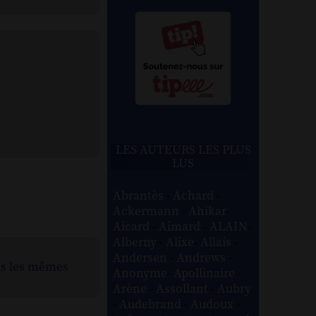
LES AUTEURS LES PLUS
LUS
Abrantès
-
Achard
-
Ackermann
-
Ahikar
-
Aicard
-
Aimard
-
ALAIN
-
Alberny
-
Alixe
-
Allais
-
Andersen
-
Andrews
-
ns les mêmes
Anonyme
-
Apollinaire
-
Arène
-
Assollant
-
Aubry
-
Audebrand
-
Audoux
-