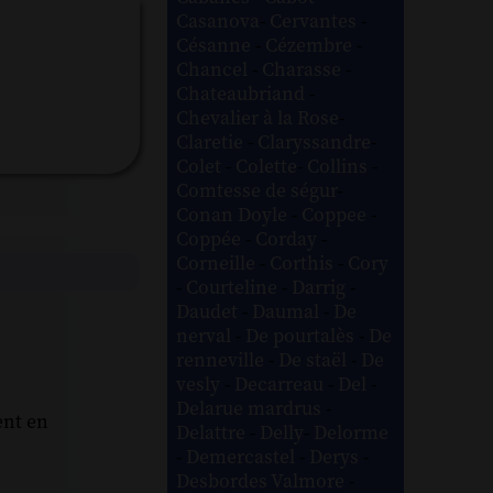
Casanova
-
Cervantes
-
Césanne
-
Cézembre
-
Chancel
-
Charasse
-
Chateaubriand
-
Chevalier à la Rose
-
Claretie
-
Claryssandre
-
Colet
-
Colette
-
Collins
-
Comtesse de ségur
-
Conan Doyle
-
Coppee
-
Coppée
-
Corday
-
Corneille
-
Corthis
-
Cory
-
Courteline
-
Darrig
-
Daudet
-
Daumal
-
De
nerval
-
De pourtalès
-
De
renneville
-
De staël
-
De
vesly
-
Decarreau
-
Del
-
Delarue mardrus
-
ent en
Delattre
-
Delly
-
Delorme
-
Demercastel
-
Derys
-
Desbordes Valmore
-