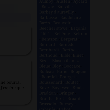
Aulnoy
-
Austen
-
Aycard
-
Balzac
-
Banville
-
Barbey d aurevilly
-
Barbusse
-
Baudelaire
-
Bazin
-
Beauvoir
-
Beecher stowe
-
Bégonia
´´lili´´
-
Bellême
-
Beltran
-
Bentzon
-
Bergerat
-
Bernard
-
Bernède
-
Bernhardt
-
Berthet
-
Berthoud
-
Bible
-
Binet
-
Bizet
-
Blasco ibanez
-
Bleue
-
Bloy
-
Boccace
-
Boileau
-
Borie
-
Bouguier
-
Bouniol
-
Bourget
-
Boussenard
-
Boutet
-
 ne pourrai
Bove
-
Boylesve
-
Brada
-
. J'espère que
Braddon
-
Bringer
-
Brontë
-
Brot
-
Bruant
-
Brussolo
-
Burney
-
Cabanès
-
Cabot
-