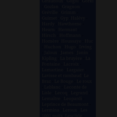
Giraudoux
-
Gogol
-
Gorki
-
Gozlan
-
Gragnon
-
Gréville
-
Grimm
-
Guimet
-
Gyp
-
Halévy
-
Hardy
-
Hawthorne
-
Hearn
-
Hermant
-
Hirsch
-
Hoffmann
-
Homère
-
Houssaye
-
Huc
-
Huchon
-
Hugo
-
Irving
-
Jaloux
-
James
-
Janin
-
Kipling
-
La bruyère
-
La
Fontaine
-
Lacroix
-
Lamartine
-
Larguier
-
Lavisse et rambaud
-
Le
Braz
-
Le Rouge
-
Le roux
-
Leblanc
-
Leconte de
Lisle
-
Lecoq
-
Legrand
-
Lemaître
-
Leopardi
-
Leprince de Beaumont
-
Lermina
-
Leroux
-
Les
1001 nuits
-
Lesclide
-