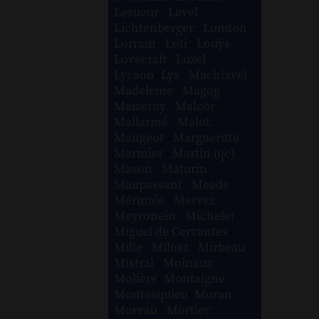
Lesueur
-
Level
-
Lichtenberger
-
London
-
Lorrain
-
Loti
-
Louÿs
-
Lovecraft
-
Luzel
-
Lycaon
-
Lys
-
Machiavel
-
Madeleine
-
Magog
-
Maizeroy
-
Malcor
-
Mallarmé
-
Malot
-
Mangeot
-
Margueritte
-
Marmier
-
Martin (qc)
-
Mason
-
Maturin
-
Maupassant
-
Meade
-
Mérimée
-
Mervez
-
Meyronein
-
Michelet
-
Miguel de Cervantes
-
Mille
-
Milosz
-
Mirbeau
-
Mistral
-
Moinaux
-
Molière
-
Montaigne
-
Montesquieu
-
Moran
-
Moreau
-
Mortier
-