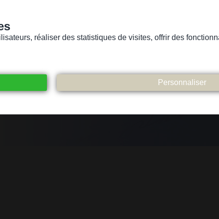
es
sateurs, réaliser des statistiques de visites, offrir des fonctio
Version pour personnes mal-voyantes ou non-voyantes
ices
Suivez-nous
Participez
Contact