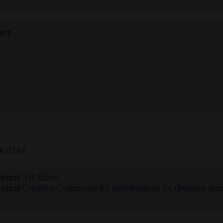
ers
0c/f164
ontrat
Art Libre
.
ontrat
Creative Commons BY (attribution) SA (Partage da