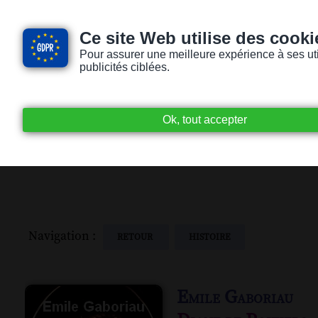
Ce site Web utilise des cooki
Pour assurer une meilleure expérience à ses utili
publicités ciblées.
Accueil
Livres audio
Lecteurs / Lectr
Navigation :
RETOUR
HISTOIRE
Emile Gaboriau