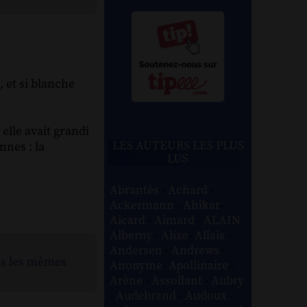
, et si blanche
 elle avait grandi
LES AUTEURS LES PLUS
nnes : la
LUS
Abrantès
-
Achard
-
Ackermann
-
Ahikar
-
Aicard
-
Aimard
-
ALAIN
-
Alberny
-
Alixe
-
Allais
-
Andersen
-
Andrews
-
ns les mêmes
Anonyme
-
Apollinaire
-
Arène
-
Assollant
-
Aubry
-
Audebrand
-
Audoux
-