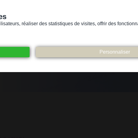
es
sateurs, réaliser des statistiques de visites, offrir des fonctio
Version pour personnes mal-voyantes ou non-voyantes
ices
Suivez-nous
Participez
Contact