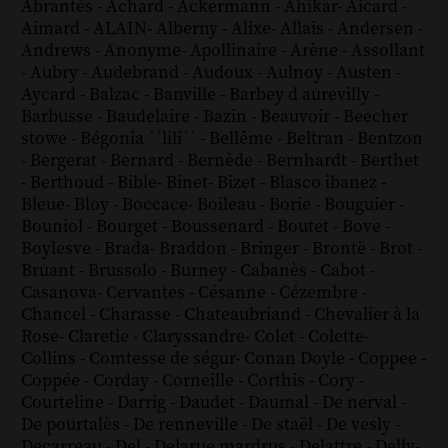
Abrantès
-
Achard
-
Ackermann
-
Ahikar
-
Aicard
-
Aimard
-
ALAIN
-
Alberny
-
Alixe
-
Allais
-
Andersen
-
Andrews
-
Anonyme
-
Apollinaire
-
Arène
-
Assollant
-
Aubry
-
Audebrand
-
Audoux
-
Aulnoy
-
Austen
-
Aycard
-
Balzac
-
Banville
-
Barbey d aurevilly
-
Barbusse
-
Baudelaire
-
Bazin
-
Beauvoir
-
Beecher
stowe
-
Bégonia ´´lili´´
-
Bellême
-
Beltran
-
Bentzon
-
Bergerat
-
Bernard
-
Bernède
-
Bernhardt
-
Berthet
-
Berthoud
-
Bible
-
Binet
-
Bizet
-
Blasco ibanez
-
Bleue
-
Bloy
-
Boccace
-
Boileau
-
Borie
-
Bouguier
-
Bouniol
-
Bourget
-
Boussenard
-
Boutet
-
Bove
-
Boylesve
-
Brada
-
Braddon
-
Bringer
-
Brontë
-
Brot
-
Bruant
-
Brussolo
-
Burney
-
Cabanès
-
Cabot
-
Casanova
-
Cervantes
-
Césanne
-
Cézembre
-
Chancel
-
Charasse
-
Chateaubriand
-
Chevalier à la
Rose
-
Claretie
-
Claryssandre
-
Colet
-
Colette
-
Collins
-
Comtesse de ségur
-
Conan Doyle
-
Coppee
-
Coppée
-
Corday
-
Corneille
-
Corthis
-
Cory
-
Courteline
-
Darrig
-
Daudet
-
Daumal
-
De nerval
-
De pourtalès
-
De renneville
-
De staël
-
De vesly
-
Decarreau
-
Del
-
Delarue mardrus
-
Delattre
-
Delly
-