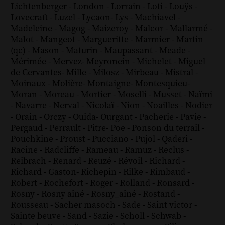
Lichtenberger
-
London
-
Lorrain
-
Loti
-
Louÿs
-
Lovecraft
-
Luzel
-
Lycaon
-
Lys
-
Machiavel
-
Madeleine
-
Magog
-
Maizeroy
-
Malcor
-
Mallarmé
-
Malot
-
Mangeot
-
Margueritte
-
Marmier
-
Martin
(qc)
-
Mason
-
Maturin
-
Maupassant
-
Meade
-
Mérimée
-
Mervez
-
Meyronein
-
Michelet
-
Miguel
de Cervantes
-
Mille
-
Milosz
-
Mirbeau
-
Mistral
-
Moinaux
-
Molière
-
Montaigne
-
Montesquieu
-
Moran
-
Moreau
-
Mortier
-
Moselli
-
Musset
-
Naïmi
-
Navarre
-
Nerval
-
Nicolaï
-
Nion
-
Noailles
-
Nodier
-
Orain
-
Orczy
-
Ouida
-
Ourgant
-
Pacherie
-
Pavie
-
Pergaud
-
Perrault
-
Pitre
-
Poe
-
Ponson du terrail
-
Pouchkine
-
Proust
-
Pucciano
-
Pujol
-
Qaderi
-
Racine
-
Radcliffe
-
Rameau
-
Ramuz
-
Reclus
-
Reibrach
-
Renard
-
Reuzé
-
Révoil
-
Richard
-
Richard - Gaston
-
Richepin
-
Rilke
-
Rimbaud
-
Robert
-
Rochefort
-
Roger
-
Rolland
-
Ronsard
-
Rosny
-
Rosny aîné
-
Rosny_aîné
-
Rostand
-
Rousseau
-
Sacher masoch
-
Sade
-
Saint victor
-
Sainte beuve
-
Sand
-
Sazie
-
Scholl
-
Schwab
-