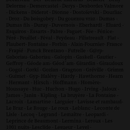
Delorme
-
Demercastel
-
Derys
-
Desbordes Valmore
-
Dickens
-
Diderot
-
Dionne
-
Dostoïevski
-
Dourliac
-
Droz
-
Du boisgobey
-
Du gouezou vraz
-
Dumas
-
Dumas fils
-
Duruy
-
Duvernois
-
Eberhardt
-
Eluard
-
Esquiros
-
Essarts
-
Fabre
-
Faguet
-
Fée
-
Fénice
-
Féré
-
Feuillet
-
Féval
-
Feydeau
-
Filiatreault
-
Flat
-
Flaubert
-
Fontaine
-
Forbin
-
Alain-Fournier
-
France
-
Frapié
-
Funck Brentano
-
Futrelle
-
G@rp
-
Gaboriau
-
Gaboriau
-
Galopin
-
Gaskell
-
Gautier
-
Geffroy
-
Géode am
-
Géod´am
-
Girardin
-
Giraudoux
-
Gogol
-
Gorki
-
Gozlan
-
Gragnon
-
Gréville
-
Grimm
-
Guimet
-
Gyp
-
Halévy
-
Hardy
-
Hawthorne
-
Hearn
-
Hermant
-
Hirsch
-
Hoffmann
-
Homère
-
Houssaye
-
Huc
-
Huchon
-
Hugo
-
Irving
-
Jaloux
-
James
-
Janin
-
Kipling
-
La bruyère
-
La Fontaine
-
Lacroix
-
Lamartine
-
Larguier
-
Lavisse et rambaud
-
Le Braz
-
Le Rouge
-
Le roux
-
Leblanc
-
Leconte de
Lisle
-
Lecoq
-
Legrand
-
Lemaître
-
Leopardi
-
Leprince de Beaumont
-
Lermina
-
Leroux
-
Les
1001 nuits
-
Lesclide
-
Lesueur
-
Level
-