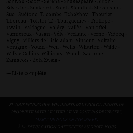
Schwob
-
Scott
-
Serena
-
Shakespeare
-
Silion
-
Silvestre
-
Snakebzh
-
Steel
-
Stendhal
-
Stevenson
-
Sue
-
Suétone
-
T. combe
-
Tchekhov
-
Theuriet
-
Thoreau
-
Tolstoï (L)
-
Tourgueniev
-
Trollope
-
Twain
-
Valdagne
-
Valéry
-
Vallès
-
Van offel
-
Vannereux
-
Vasari
-
Vély
-
Verlaine
-
Verne
-
Vidocq
-
Vigny
-
Villiers de l´isle adam
-
Vincent
-
Voltaire
-
Voragine
-
Vouin
-
Weil
-
Wells
-
Wharton
-
Wilde
-
Wilkie Collins
-
Williams
-
Wood
-
Zaccone
-
Zamacoïs
-
Zola
Zweig
-
--- Liste complète
SI VOUS PENSEZ QUE VOS DROITS D'AUTEUR OU DROITS DE
PROPRIÉTÉ INTELLECTUELLE NE SONT PAS RESPECTÉS,
MERCI DE NOUS EN INFORMER.
À LA DIVULGATION D’ATTEINTES AU DROIT, NOUS