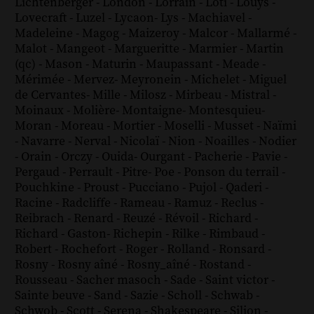
Lichtenberger
-
London
-
Lorrain
-
Loti
-
Louÿs
-
Lovecraft
-
Luzel
-
Lycaon
-
Lys
-
Machiavel
-
Madeleine
-
Magog
-
Maizeroy
-
Malcor
-
Mallarmé
-
Malot
-
Mangeot
-
Margueritte
-
Marmier
-
Martin
(qc)
-
Mason
-
Maturin
-
Maupassant
-
Meade
-
Mérimée
-
Mervez
-
Meyronein
-
Michelet
-
Miguel
de Cervantes
-
Mille
-
Milosz
-
Mirbeau
-
Mistral
-
Moinaux
-
Molière
-
Montaigne
-
Montesquieu
-
Moran
-
Moreau
-
Mortier
-
Moselli
-
Musset
-
Naïmi
-
Navarre
-
Nerval
-
Nicolaï
-
Nion
-
Noailles
-
Nodier
-
Orain
-
Orczy
-
Ouida
-
Ourgant
-
Pacherie
-
Pavie
-
Pergaud
-
Perrault
-
Pitre
-
Poe
-
Ponson du terrail
-
Pouchkine
-
Proust
-
Pucciano
-
Pujol
-
Qaderi
-
Racine
-
Radcliffe
-
Rameau
-
Ramuz
-
Reclus
-
Reibrach
-
Renard
-
Reuzé
-
Révoil
-
Richard
-
Richard - Gaston
-
Richepin
-
Rilke
-
Rimbaud
-
Robert
-
Rochefort
-
Roger
-
Rolland
-
Ronsard
-
Rosny
-
Rosny aîné
-
Rosny_aîné
-
Rostand
-
Rousseau
-
Sacher masoch
-
Sade
-
Saint victor
-
Sainte beuve
-
Sand
-
Sazie
-
Scholl
-
Schwab
-
Schwob
-
Scott
-
Serena
-
Shakespeare
-
Silion
-