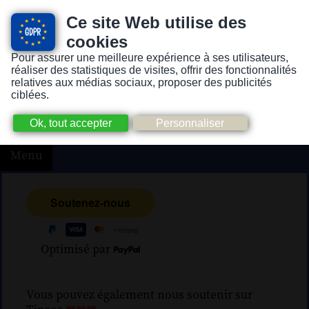
Ce site Web utilise des
cookies
Pour assurer une meilleure expérience à ses utilisateurs,
Version pour personnes mal-voyantes ou non-voyantes
réaliser des statistiques de visites, offrir des fonctionnalités
relatives aux médias sociaux, proposer des publicités
ciblées.
Menu
Optimisé par
Vous pouvez également nous soutenir sur