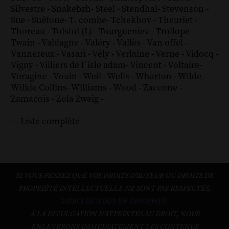
Silvestre
-
Snakebzh
-
Steel
-
Stendhal
-
Stevenson
-
Sue
-
Suétone
-
T. combe
-
Tchekhov
-
Theuriet
-
Thoreau
-
Tolstoï (L)
-
Tourgueniev
-
Trollope
-
Twain
-
Valdagne
-
Valéry
-
Vallès
-
Van offel
-
Vannereux
-
Vasari
-
Vély
-
Verlaine
-
Verne
-
Vidocq
-
Vigny
-
Villiers de l´isle adam
-
Vincent
-
Voltaire
-
Voragine
-
Vouin
-
Weil
-
Wells
-
Wharton
-
Wilde
-
Wilkie Collins
-
Williams
-
Wood
-
Zaccone
-
Zamacoïs
-
Zola
Zweig
-
--- Liste complète
SI VOUS PENSEZ QUE VOS DROITS D'AUTEUR OU DROITS DE
PROPRIÉTÉ INTELLECTUELLE NE SONT PAS RESPECTÉS,
MERCI DE NOUS EN INFORMER.
À LA DIVULGATION D’ATTEINTES AU DROIT, NOUS
ENLÈVERONS IMMÉDIATEMENT LES CONTENUS