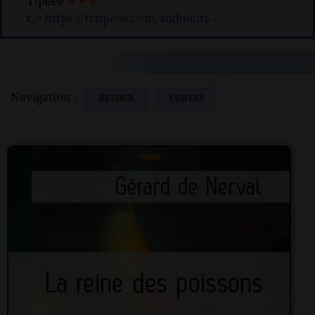
Tipeee
❤❤❤
👉
https://fr.tipeee.com/audiocite
-
Navigation :
RETOUR
CONTES