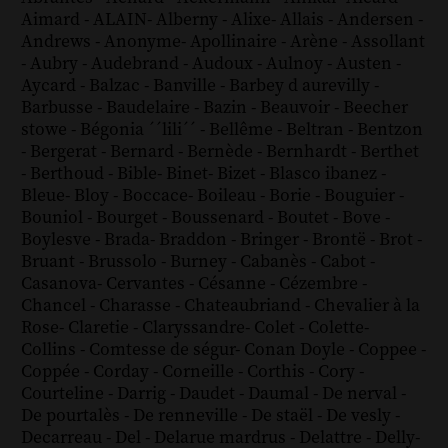
Aimard
-
ALAIN
-
Alberny
-
Alixe
-
Allais
-
Andersen
-
Andrews
-
Anonyme
-
Apollinaire
-
Arène
-
Assollant
-
Aubry
-
Audebrand
-
Audoux
-
Aulnoy
-
Austen
-
Aycard
-
Balzac
-
Banville
-
Barbey d aurevilly
-
Barbusse
-
Baudelaire
-
Bazin
-
Beauvoir
-
Beecher
stowe
-
Bégonia ´´lili´´
-
Bellême
-
Beltran
-
Bentzon
-
Bergerat
-
Bernard
-
Bernède
-
Bernhardt
-
Berthet
-
Berthoud
-
Bible
-
Binet
-
Bizet
-
Blasco ibanez
-
Bleue
-
Bloy
-
Boccace
-
Boileau
-
Borie
-
Bouguier
-
Bouniol
-
Bourget
-
Boussenard
-
Boutet
-
Bove
-
Boylesve
-
Brada
-
Braddon
-
Bringer
-
Brontë
-
Brot
-
Bruant
-
Brussolo
-
Burney
-
Cabanès
-
Cabot
-
Casanova
-
Cervantes
-
Césanne
-
Cézembre
-
Chancel
-
Charasse
-
Chateaubriand
-
Chevalier à la
Rose
-
Claretie
-
Claryssandre
-
Colet
-
Colette
-
Collins
-
Comtesse de ségur
-
Conan Doyle
-
Coppee
-
Coppée
-
Corday
-
Corneille
-
Corthis
-
Cory
-
Courteline
-
Darrig
-
Daudet
-
Daumal
-
De nerval
-
De pourtalès
-
De renneville
-
De staël
-
De vesly
-
Decarreau
-
Del
-
Delarue mardrus
-
Delattre
-
Delly
-