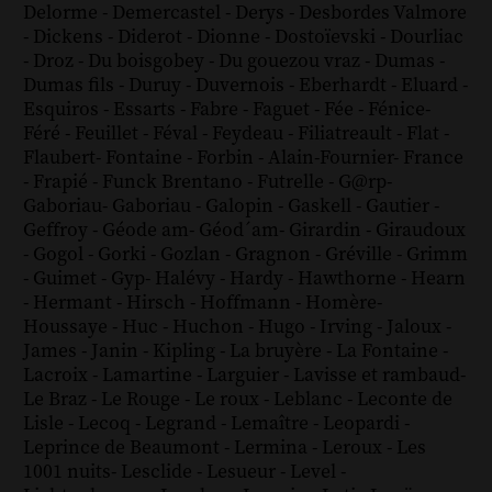
Delorme
-
Demercastel
-
Derys
-
Desbordes Valmore
-
Dickens
-
Diderot
-
Dionne
-
Dostoïevski
-
Dourliac
-
Droz
-
Du boisgobey
-
Du gouezou vraz
-
Dumas
-
Dumas fils
-
Duruy
-
Duvernois
-
Eberhardt
-
Eluard
-
Esquiros
-
Essarts
-
Fabre
-
Faguet
-
Fée
-
Fénice
-
Féré
-
Feuillet
-
Féval
-
Feydeau
-
Filiatreault
-
Flat
-
Flaubert
-
Fontaine
-
Forbin
-
Alain-Fournier
-
France
-
Frapié
-
Funck Brentano
-
Futrelle
-
G@rp
-
Gaboriau
-
Gaboriau
-
Galopin
-
Gaskell
-
Gautier
-
Geffroy
-
Géode am
-
Géod´am
-
Girardin
-
Giraudoux
-
Gogol
-
Gorki
-
Gozlan
-
Gragnon
-
Gréville
-
Grimm
-
Guimet
-
Gyp
-
Halévy
-
Hardy
-
Hawthorne
-
Hearn
-
Hermant
-
Hirsch
-
Hoffmann
-
Homère
-
Houssaye
-
Huc
-
Huchon
-
Hugo
-
Irving
-
Jaloux
-
James
-
Janin
-
Kipling
-
La bruyère
-
La Fontaine
-
Lacroix
-
Lamartine
-
Larguier
-
Lavisse et rambaud
-
Le Braz
-
Le Rouge
-
Le roux
-
Leblanc
-
Leconte de
Lisle
-
Lecoq
-
Legrand
-
Lemaître
-
Leopardi
-
Leprince de Beaumont
-
Lermina
-
Leroux
-
Les
1001 nuits
-
Lesclide
-
Lesueur
-
Level
-