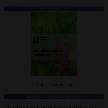
NOUVEAUTÉS
> Toutes les nouveautés
LES AUTEURS LES PLUS LUS
Abrantès
-
Achard
-
Ackermann
-
Ahikar
-
Aicard
-