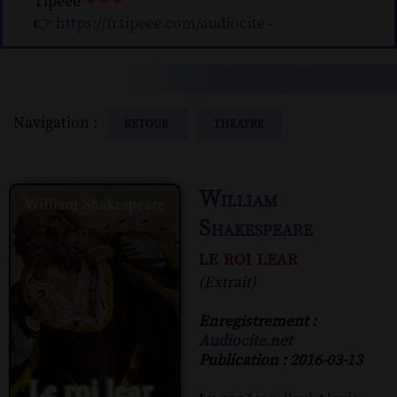
Tipeee
❤❤❤
👉
https://fr.tipeee.com/audiocite
-
Navigation :
RETOUR
THEATRE
William
Shakespeare
le roi lear
(Extrait)
Enregistrement :
Audiocite.net
Publication : 2016-03-13