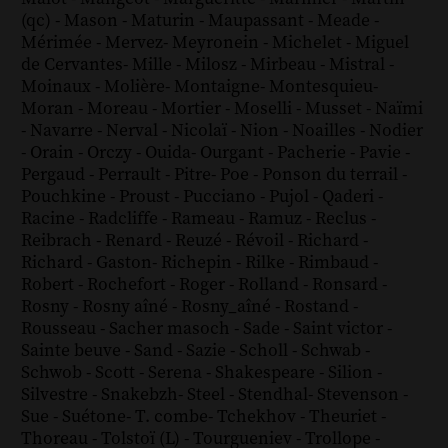
(qc)
-
Mason
-
Maturin
-
Maupassant
-
Meade
-
Mérimée
-
Mervez
-
Meyronein
-
Michelet
-
Miguel
de Cervantes
-
Mille
-
Milosz
-
Mirbeau
-
Mistral
-
Moinaux
-
Molière
-
Montaigne
-
Montesquieu
-
Moran
-
Moreau
-
Mortier
-
Moselli
-
Musset
-
Naïmi
-
Navarre
-
Nerval
-
Nicolaï
-
Nion
-
Noailles
-
Nodier
-
Orain
-
Orczy
-
Ouida
-
Ourgant
-
Pacherie
-
Pavie
-
Pergaud
-
Perrault
-
Pitre
-
Poe
-
Ponson du terrail
-
Pouchkine
-
Proust
-
Pucciano
-
Pujol
-
Qaderi
-
Racine
-
Radcliffe
-
Rameau
-
Ramuz
-
Reclus
-
Reibrach
-
Renard
-
Reuzé
-
Révoil
-
Richard
-
Richard - Gaston
-
Richepin
-
Rilke
-
Rimbaud
-
Robert
-
Rochefort
-
Roger
-
Rolland
-
Ronsard
-
Rosny
-
Rosny aîné
-
Rosny_aîné
-
Rostand
-
Rousseau
-
Sacher masoch
-
Sade
-
Saint victor
-
Sainte beuve
-
Sand
-
Sazie
-
Scholl
-
Schwab
-
Schwob
-
Scott
-
Serena
-
Shakespeare
-
Silion
-
Silvestre
-
Snakebzh
-
Steel
-
Stendhal
-
Stevenson
-
Sue
-
Suétone
-
T. combe
-
Tchekhov
-
Theuriet
-
Thoreau
-
Tolstoï (L)
-
Tourgueniev
-
Trollope
-