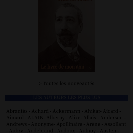
> Toutes les nouveautés
LES AUTEURS LES PLUS LUS
Abrantès
-
Achard
-
Ackermann
-
Ahikar
-
Aicard
-
Aimard
-
ALAIN
-
Alberny
-
Alixe
-
Allais
-
Andersen
-
Andrews
-
Anonyme
-
Apollinaire
-
Arène
-
Assollant
-
Aubry
-
Audebrand
-
Audoux
-
Aulnoy
-
Austen
-