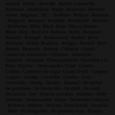
Aycard
-
Balzac
-
Banville
-
Barbey d aurevilly
-
Barbusse
-
Baudelaire
-
Bazin
-
Beauvoir
-
Beecher
stowe
-
Bégonia ´´lili´´
-
Bellême
-
Beltran
-
Bentzon
-
Bergerat
-
Bernard
-
Bernède
-
Bernhardt
-
Berthet
-
Berthoud
-
Bible
-
Binet
-
Bizet
-
Blasco ibanez
-
Bleue
-
Bloy
-
Boccace
-
Boileau
-
Borie
-
Bouguier
-
Bouniol
-
Bourget
-
Boussenard
-
Boutet
-
Bove
-
Boylesve
-
Brada
-
Braddon
-
Bringer
-
Brontë
-
Brot
-
Bruant
-
Brussolo
-
Burney
-
Cabanès
-
Cabot
-
Casanova
-
Cervantes
-
Césanne
-
Cézembre
-
Chancel
-
Charasse
-
Chateaubriand
-
Chevalier à la
Rose
-
Claretie
-
Claryssandre
-
Colet
-
Colette
-
Collins
-
Comtesse de ségur
-
Conan Doyle
-
Coppee
-
Coppée
-
Corday
-
Corneille
-
Corthis
-
Cory
-
Courteline
-
Darrig
-
Daudet
-
Daumal
-
De nerval
-
De pourtalès
-
De renneville
-
De staël
-
De vesly
-
Decarreau
-
Del
-
Delarue mardrus
-
Delattre
-
Delly
-
Delorme
-
Demercastel
-
Derys
-
Desbordes Valmore
-
Dickens
-
Diderot
-
Dionne
-
Dostoïevski
-
Dourliac
-
Droz
-
Du boisgobey
-
Du gouezou vraz
-
Dumas
-