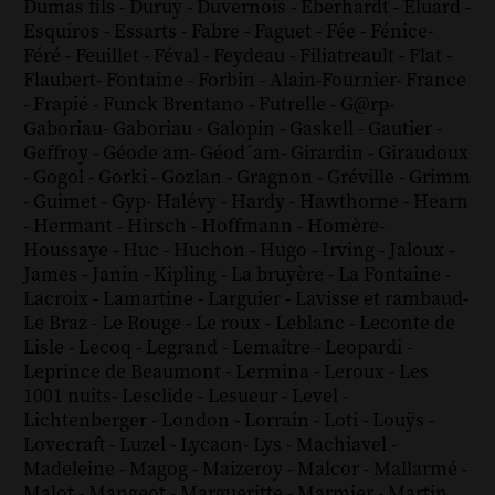
Dumas fils
-
Duruy
-
Duvernois
-
Eberhardt
-
Eluard
-
Esquiros
-
Essarts
-
Fabre
-
Faguet
-
Fée
-
Fénice
-
Féré
-
Feuillet
-
Féval
-
Feydeau
-
Filiatreault
-
Flat
-
Flaubert
-
Fontaine
-
Forbin
-
Alain-Fournier
-
France
-
Frapié
-
Funck Brentano
-
Futrelle
-
G@rp
-
Gaboriau
-
Gaboriau
-
Galopin
-
Gaskell
-
Gautier
-
Geffroy
-
Géode am
-
Géod´am
-
Girardin
-
Giraudoux
-
Gogol
-
Gorki
-
Gozlan
-
Gragnon
-
Gréville
-
Grimm
-
Guimet
-
Gyp
-
Halévy
-
Hardy
-
Hawthorne
-
Hearn
-
Hermant
-
Hirsch
-
Hoffmann
-
Homère
-
Houssaye
-
Huc
-
Huchon
-
Hugo
-
Irving
-
Jaloux
-
James
-
Janin
-
Kipling
-
La bruyère
-
La Fontaine
-
Lacroix
-
Lamartine
-
Larguier
-
Lavisse et rambaud
-
Le Braz
-
Le Rouge
-
Le roux
-
Leblanc
-
Leconte de
Lisle
-
Lecoq
-
Legrand
-
Lemaître
-
Leopardi
-
Leprince de Beaumont
-
Lermina
-
Leroux
-
Les
1001 nuits
-
Lesclide
-
Lesueur
-
Level
-
Lichtenberger
-
London
-
Lorrain
-
Loti
-
Louÿs
-
Lovecraft
-
Luzel
-
Lycaon
-
Lys
-
Machiavel
-
Madeleine
-
Magog
-
Maizeroy
-
Malcor
-
Mallarmé
-
Malot
-
Mangeot
-
Margueritte
-
Marmier
-
Martin