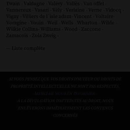
Twain
-
Valdagne
-
Valéry
-
Vallès
-
Van offel
-
Vannereux
-
Vasari
-
Vély
-
Verlaine
-
Verne
-
Vidocq
-
Vigny
-
Villiers de l´isle adam
-
Vincent
-
Voltaire
-
Voragine
-
Vouin
-
Weil
-
Wells
-
Wharton
-
Wilde
-
Wilkie Collins
-
Williams
-
Wood
-
Zaccone
-
Zamacoïs
-
Zola
Zweig
-
--- Liste complète
SI VOUS PENSEZ QUE VOS DROITS D'AUTEUR OU DROITS DE
PROPRIÉTÉ INTELLECTUELLE NE SONT PAS RESPECTÉS,
MERCI DE NOUS EN INFORMER.
À LA DIVULGATION D’ATTEINTES AU DROIT, NOUS
ENLÈVERONS IMMÉDIATEMENT LES CONTENUS
CONCERNÉS