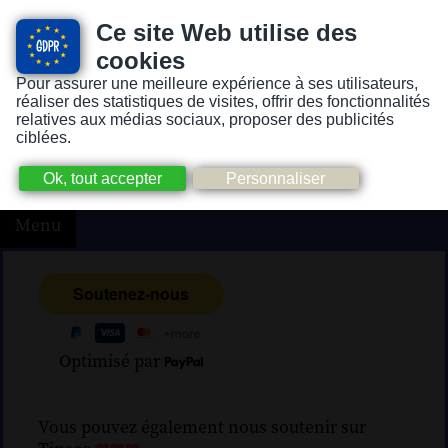
Ce site Web utilise des
cookies
Pour assurer une meilleure expérience à ses utilisateurs,
Version pour personnes mal-voyantes ou non-voyantes
réaliser des statistiques de visites, offrir des fonctionnalités
relatives aux médias sociaux, proposer des publicités
ciblées.
Menu
Optimisé par
Vous pouvez également nous soutenir sur