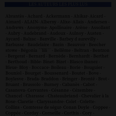
LES AUTEURS LES PLUS LUS
Abrantès
-
Achard
-
Ackermann
-
Ahikar
-
Aicard
-
Aimard
-
ALAIN
-
Alberny
-
Alixe
-
Allais
-
Andersen
-
Andrews
-
Anonyme
-
Apollinaire
-
Arène
-
Assollant
-
Aubry
-
Audebrand
-
Audoux
-
Aulnoy
-
Austen
-
Aycard
-
Balzac
-
Banville
-
Barbey d aurevilly
-
Barbusse
-
Baudelaire
-
Bazin
-
Beauvoir
-
Beecher
stowe
-
Bégonia ´´lili´´
-
Bellême
-
Beltran
-
Bentzon
-
Bergerat
-
Bernard
-
Bernède
-
Bernhardt
-
Berthet
-
Berthoud
-
Bible
-
Binet
-
Bizet
-
Blasco ibanez
-
Bleue
-
Bloy
-
Boccace
-
Boileau
-
Borie
-
Bouguier
-
Bouniol
-
Bourget
-
Boussenard
-
Boutet
-
Bove
-
Boylesve
-
Brada
-
Braddon
-
Bringer
-
Brontë
-
Brot
-
Bruant
-
Brussolo
-
Burney
-
Cabanès
-
Cabot
-
Casanova
-
Cervantes
-
Césanne
-
Cézembre
-
Chancel
-
Charasse
-
Chateaubriand
-
Chevalier à la
Rose
-
Claretie
-
Claryssandre
-
Colet
-
Colette
-
Collins
-
Comtesse de ségur
-
Conan Doyle
-
Coppee
-
Coppée
-
Corday
-
Corneille
-
Corthis
-
Cory
-