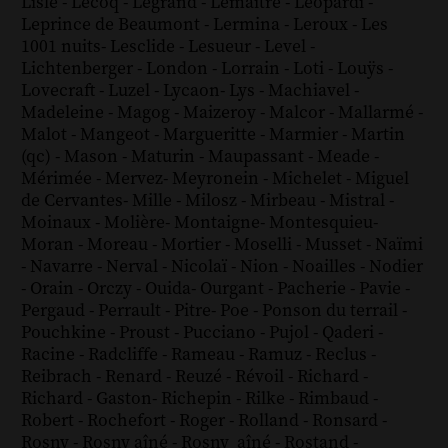
Lisle
-
Lecoq
-
Legrand
-
Lemaître
-
Leopardi
-
Leprince de Beaumont
-
Lermina
-
Leroux
-
Les
1001 nuits
-
Lesclide
-
Lesueur
-
Level
-
Lichtenberger
-
London
-
Lorrain
-
Loti
-
Louÿs
-
Lovecraft
-
Luzel
-
Lycaon
-
Lys
-
Machiavel
-
Madeleine
-
Magog
-
Maizeroy
-
Malcor
-
Mallarmé
-
Malot
-
Mangeot
-
Margueritte
-
Marmier
-
Martin
(qc)
-
Mason
-
Maturin
-
Maupassant
-
Meade
-
Mérimée
-
Mervez
-
Meyronein
-
Michelet
-
Miguel
de Cervantes
-
Mille
-
Milosz
-
Mirbeau
-
Mistral
-
Moinaux
-
Molière
-
Montaigne
-
Montesquieu
-
Moran
-
Moreau
-
Mortier
-
Moselli
-
Musset
-
Naïmi
-
Navarre
-
Nerval
-
Nicolaï
-
Nion
-
Noailles
-
Nodier
-
Orain
-
Orczy
-
Ouida
-
Ourgant
-
Pacherie
-
Pavie
-
Pergaud
-
Perrault
-
Pitre
-
Poe
-
Ponson du terrail
-
Pouchkine
-
Proust
-
Pucciano
-
Pujol
-
Qaderi
-
Racine
-
Radcliffe
-
Rameau
-
Ramuz
-
Reclus
-
Reibrach
-
Renard
-
Reuzé
-
Révoil
-
Richard
-
Richard - Gaston
-
Richepin
-
Rilke
-
Rimbaud
-
Robert
-
Rochefort
-
Roger
-
Rolland
-
Ronsard
-
Rosny
-
Rosny aîné
-
Rosny_aîné
-
Rostand
-