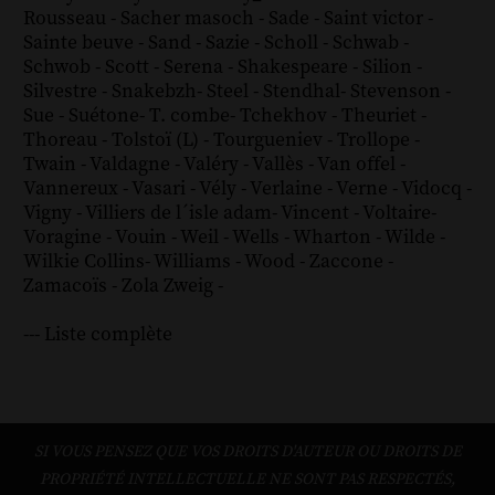
Rousseau
-
Sacher masoch
-
Sade
-
Saint victor
-
Sainte beuve
-
Sand
-
Sazie
-
Scholl
-
Schwab
-
Schwob
-
Scott
-
Serena
-
Shakespeare
-
Silion
-
Silvestre
-
Snakebzh
-
Steel
-
Stendhal
-
Stevenson
-
Sue
-
Suétone
-
T. combe
-
Tchekhov
-
Theuriet
-
Thoreau
-
Tolstoï (L)
-
Tourgueniev
-
Trollope
-
Twain
-
Valdagne
-
Valéry
-
Vallès
-
Van offel
-
Vannereux
-
Vasari
-
Vély
-
Verlaine
-
Verne
-
Vidocq
-
Vigny
-
Villiers de l´isle adam
-
Vincent
-
Voltaire
-
Voragine
-
Vouin
-
Weil
-
Wells
-
Wharton
-
Wilde
-
Wilkie Collins
-
Williams
-
Wood
-
Zaccone
-
Zamacoïs
-
Zola
Zweig
-
--- Liste complète
SI VOUS PENSEZ QUE VOS DROITS D'AUTEUR OU DROITS DE
PROPRIÉTÉ INTELLECTUELLE NE SONT PAS RESPECTÉS,