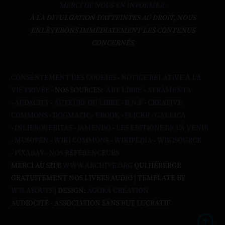
MERCI DE NOUS EN INFORMER.
À LA DIVULGATION D’ATTEINTES AU DROIT, NOUS
ENLÈVERONS IMMÉDIATEMENT LES CONTENUS
CONCERNÉS
CONSENTEMENT DES COOKIES
-
NOTICE RELATIVE À LA
VIE PRIVÉE
- NOS SOURCES:
ART LIBRE
-
ATRAMENTA
-
AUDACITY
-
AUTEURS DU LIBRE
-
B.N.F
-
CREATIVE
COMMONS
-
DOGMAZIC
-
EBOOK
-
FLICKR
-
GALLICA
-
INLIBROVERITAS
-
JAMENDO
-
LES ÉDITIONS DE L'À VENIR
-
MUSOPEN
-
WIKI COMMONS
-
WIKIPEDIA
-
WIKISOURCE
-
PIXABAY
-
NOS RÉFÉRENCEURS
MERCI AU SITE
WWW.ARCHIVE.ORG
QUI HÉBERGE
GRATUITEMENT NOS LIVRES AUDIO | TEMPLATE BY
W3LAYOUTS
| DESIGN:
AGORA CRÉATION
AUDIOCITÉ - ASSOCIATION SANS BUT LUCRATIF