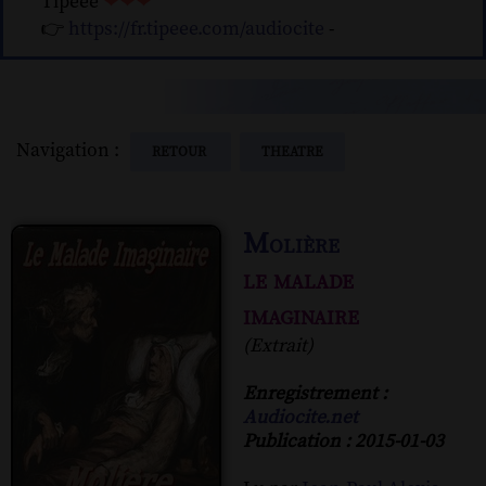
Tipeee
❤❤❤
👉
https://fr.tipeee.com/audiocite
-
Navigation :
RETOUR
THEATRE
Molière
le malade
imaginaire
(Extrait)
Enregistrement :
Audiocite.net
Publication : 2015-01-03