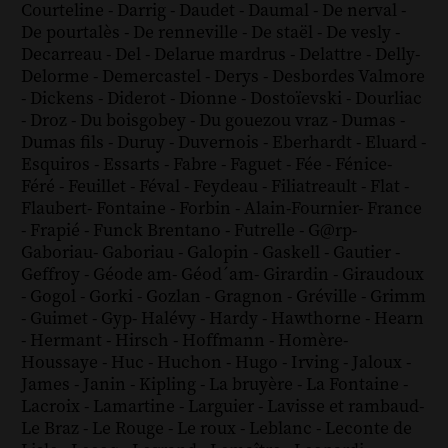
Courteline
-
Darrig
-
Daudet
-
Daumal
-
De nerval
-
De pourtalès
-
De renneville
-
De staël
-
De vesly
-
Decarreau
-
Del
-
Delarue mardrus
-
Delattre
-
Delly
-
Delorme
-
Demercastel
-
Derys
-
Desbordes Valmore
-
Dickens
-
Diderot
-
Dionne
-
Dostoïevski
-
Dourliac
-
Droz
-
Du boisgobey
-
Du gouezou vraz
-
Dumas
-
Dumas fils
-
Duruy
-
Duvernois
-
Eberhardt
-
Eluard
-
Esquiros
-
Essarts
-
Fabre
-
Faguet
-
Fée
-
Fénice
-
Féré
-
Feuillet
-
Féval
-
Feydeau
-
Filiatreault
-
Flat
-
Flaubert
-
Fontaine
-
Forbin
-
Alain-Fournier
-
France
-
Frapié
-
Funck Brentano
-
Futrelle
-
G@rp
-
Gaboriau
-
Gaboriau
-
Galopin
-
Gaskell
-
Gautier
-
Geffroy
-
Géode am
-
Géod´am
-
Girardin
-
Giraudoux
-
Gogol
-
Gorki
-
Gozlan
-
Gragnon
-
Gréville
-
Grimm
-
Guimet
-
Gyp
-
Halévy
-
Hardy
-
Hawthorne
-
Hearn
-
Hermant
-
Hirsch
-
Hoffmann
-
Homère
-
Houssaye
-
Huc
-
Huchon
-
Hugo
-
Irving
-
Jaloux
-
James
-
Janin
-
Kipling
-
La bruyère
-
La Fontaine
-
Lacroix
-
Lamartine
-
Larguier
-
Lavisse et rambaud
-
Le Braz
-
Le Rouge
-
Le roux
-
Leblanc
-
Leconte de