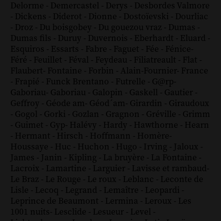
Delorme
-
Demercastel
-
Derys
-
Desbordes Valmore
-
Dickens
-
Diderot
-
Dionne
-
Dostoïevski
-
Dourliac
-
Droz
-
Du boisgobey
-
Du gouezou vraz
-
Dumas
-
Dumas fils
-
Duruy
-
Duvernois
-
Eberhardt
-
Eluard
-
Esquiros
-
Essarts
-
Fabre
-
Faguet
-
Fée
-
Fénice
-
Féré
-
Feuillet
-
Féval
-
Feydeau
-
Filiatreault
-
Flat
-
Flaubert
-
Fontaine
-
Forbin
-
Alain-Fournier
-
France
-
Frapié
-
Funck Brentano
-
Futrelle
-
G@rp
-
Gaboriau
-
Gaboriau
-
Galopin
-
Gaskell
-
Gautier
-
Geffroy
-
Géode am
-
Géod´am
-
Girardin
-
Giraudoux
-
Gogol
-
Gorki
-
Gozlan
-
Gragnon
-
Gréville
-
Grimm
-
Guimet
-
Gyp
-
Halévy
-
Hardy
-
Hawthorne
-
Hearn
-
Hermant
-
Hirsch
-
Hoffmann
-
Homère
-
Houssaye
-
Huc
-
Huchon
-
Hugo
-
Irving
-
Jaloux
-
James
-
Janin
-
Kipling
-
La bruyère
-
La Fontaine
-
Lacroix
-
Lamartine
-
Larguier
-
Lavisse et rambaud
-
Le Braz
-
Le Rouge
-
Le roux
-
Leblanc
-
Leconte de
Lisle
-
Lecoq
-
Legrand
-
Lemaître
-
Leopardi
-
Leprince de Beaumont
-
Lermina
-
Leroux
-
Les
1001 nuits
-
Lesclide
-
Lesueur
-
Level
-