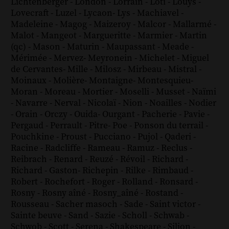
Lichtenberger
-
London
-
Lorrain
-
Loti
-
Louÿs
-
Lovecraft
-
Luzel
-
Lycaon
-
Lys
-
Machiavel
-
Madeleine
-
Magog
-
Maizeroy
-
Malcor
-
Mallarmé
-
Malot
-
Mangeot
-
Margueritte
-
Marmier
-
Martin
(qc)
-
Mason
-
Maturin
-
Maupassant
-
Meade
-
Mérimée
-
Mervez
-
Meyronein
-
Michelet
-
Miguel
de Cervantes
-
Mille
-
Milosz
-
Mirbeau
-
Mistral
-
Moinaux
-
Molière
-
Montaigne
-
Montesquieu
-
Moran
-
Moreau
-
Mortier
-
Moselli
-
Musset
-
Naïmi
-
Navarre
-
Nerval
-
Nicolaï
-
Nion
-
Noailles
-
Nodier
-
Orain
-
Orczy
-
Ouida
-
Ourgant
-
Pacherie
-
Pavie
-
Pergaud
-
Perrault
-
Pitre
-
Poe
-
Ponson du terrail
-
Pouchkine
-
Proust
-
Pucciano
-
Pujol
-
Qaderi
-
Racine
-
Radcliffe
-
Rameau
-
Ramuz
-
Reclus
-
Reibrach
-
Renard
-
Reuzé
-
Révoil
-
Richard
-
Richard - Gaston
-
Richepin
-
Rilke
-
Rimbaud
-
Robert
-
Rochefort
-
Roger
-
Rolland
-
Ronsard
-
Rosny
-
Rosny aîné
-
Rosny_aîné
-
Rostand
-
Rousseau
-
Sacher masoch
-
Sade
-
Saint victor
-
Sainte beuve
-
Sand
-
Sazie
-
Scholl
-
Schwab
-
Schwob
-
Scott
-
Serena
-
Shakespeare
-
Silion
-