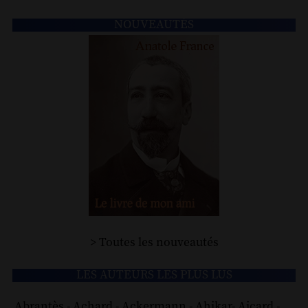
NOUVEAUTÉS
> Toutes les nouveautés
LES AUTEURS LES PLUS LUS
Abrantès
-
Achard
-
Ackermann
-
Ahikar
-
Aicard
-