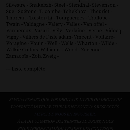
Silvestre
-
Snakebzh
-
Steel
-
Stendhal
-
Stevenson
-
Sue
-
Suétone
-
T. combe
-
Tchekhov
-
Theuriet
-
Thoreau
-
Tolstoï (L)
-
Tourgueniev
-
Trollope
-
Twain
-
Valdagne
-
Valéry
-
Vallès
-
Van offel
-
Vannereux
-
Vasari
-
Vély
-
Verlaine
-
Verne
-
Vidocq
-
Vigny
-
Villiers de l´isle adam
-
Vincent
-
Voltaire
-
Voragine
-
Vouin
-
Weil
-
Wells
-
Wharton
-
Wilde
-
Wilkie Collins
-
Williams
-
Wood
-
Zaccone
-
Zamacoïs
-
Zola
Zweig
-
--- Liste complète
SI VOUS PENSEZ QUE VOS DROITS D'AUTEUR OU DROITS DE
PROPRIÉTÉ INTELLECTUELLE NE SONT PAS RESPECTÉS,
MERCI DE NOUS EN INFORMER.
À LA DIVULGATION D’ATTEINTES AU DROIT, NOUS
ENLÈVERONS IMMÉDIATEMENT LES CONTENUS