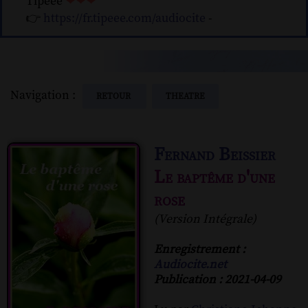
Tipeee
❤❤❤
👉
https://fr.tipeee.com/audiocite
-
Navigation :
RETOUR
THEATRE
Fernand Beissier
Le baptême d'une
rose
(Version Intégrale)
Enregistrement :
Audiocite.net
Publication : 2021-04-09