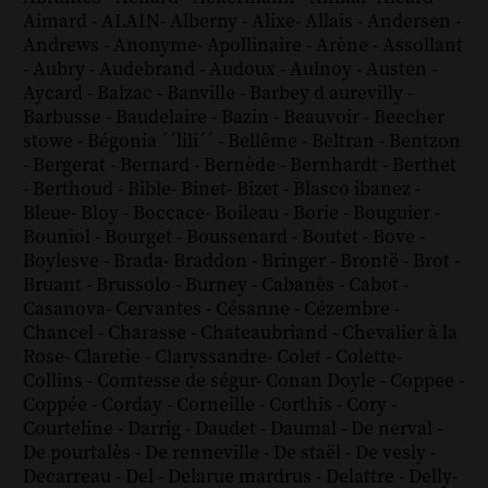
Aimard
-
ALAIN
-
Alberny
-
Alixe
-
Allais
-
Andersen
-
Andrews
-
Anonyme
-
Apollinaire
-
Arène
-
Assollant
-
Aubry
-
Audebrand
-
Audoux
-
Aulnoy
-
Austen
-
Aycard
-
Balzac
-
Banville
-
Barbey d aurevilly
-
Barbusse
-
Baudelaire
-
Bazin
-
Beauvoir
-
Beecher
stowe
-
Bégonia ´´lili´´
-
Bellême
-
Beltran
-
Bentzon
-
Bergerat
-
Bernard
-
Bernède
-
Bernhardt
-
Berthet
-
Berthoud
-
Bible
-
Binet
-
Bizet
-
Blasco ibanez
-
Bleue
-
Bloy
-
Boccace
-
Boileau
-
Borie
-
Bouguier
-
Bouniol
-
Bourget
-
Boussenard
-
Boutet
-
Bove
-
Boylesve
-
Brada
-
Braddon
-
Bringer
-
Brontë
-
Brot
-
Bruant
-
Brussolo
-
Burney
-
Cabanès
-
Cabot
-
Casanova
-
Cervantes
-
Césanne
-
Cézembre
-
Chancel
-
Charasse
-
Chateaubriand
-
Chevalier à la
Rose
-
Claretie
-
Claryssandre
-
Colet
-
Colette
-
Collins
-
Comtesse de ségur
-
Conan Doyle
-
Coppee
-
Coppée
-
Corday
-
Corneille
-
Corthis
-
Cory
-
Courteline
-
Darrig
-
Daudet
-
Daumal
-
De nerval
-
De pourtalès
-
De renneville
-
De staël
-
De vesly
-
Decarreau
-
Del
-
Delarue mardrus
-
Delattre
-
Delly
-