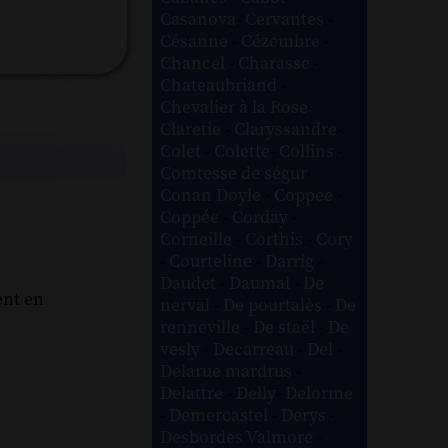
Casanova
-
Cervantes
-
Césanne
-
Cézembre
-
Chancel
-
Charasse
-
Chateaubriand
-
Chevalier à la Rose
-
Claretie
-
Claryssandre
-
Colet
-
Colette
-
Collins
-
Comtesse de ségur
-
Conan Doyle
-
Coppee
-
Coppée
-
Corday
-
Corneille
-
Corthis
-
Cory
-
Courteline
-
Darrig
-
Daudet
-
Daumal
-
De
ent en
nerval
-
De pourtalès
-
De
renneville
-
De staël
-
De
vesly
-
Decarreau
-
Del
-
Delarue mardrus
-
Delattre
-
Delly
-
Delorme
-
Demercastel
-
Derys
-
Desbordes Valmore
-