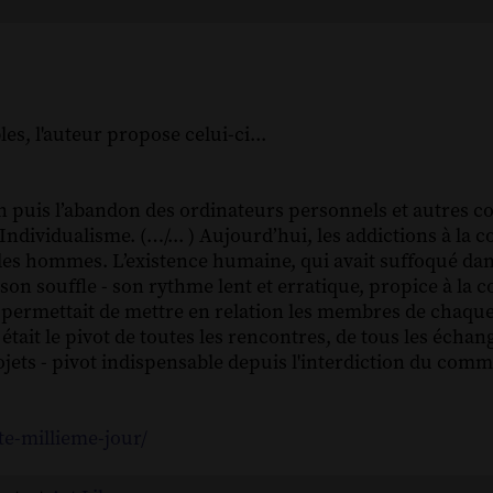
s, l'auteur propose celui-ci...
lin puis l’abandon des ordinateurs personnels et autres 
ndividualisme. (…/... ) Aujourd’hui, les addictions à la 
e des hommes. L’existence humaine, qui avait suffoqué dans
son souffle - son rythme lent et erratique, propice à la c
cale permettait de mettre en relation les membres de cha
était le pivot de toutes les rencontres, de tous les échan
rojets - pivot indispensable depuis l'interdiction du comm
te-millieme-jour/