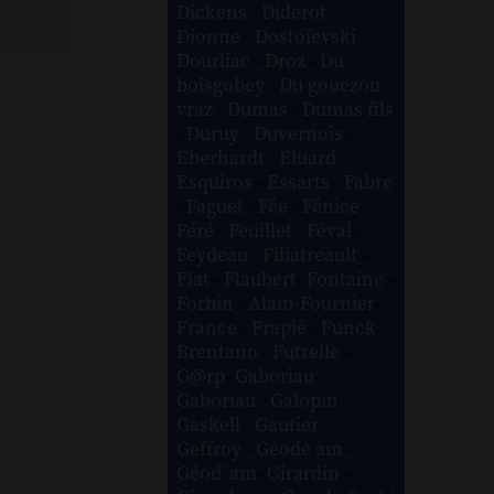
Dickens
-
Diderot
-
Dionne
-
Dostoïevski
-
Dourliac
-
Droz
-
Du
boisgobey
-
Du gouezou
vraz
-
Dumas
-
Dumas fils
-
Duruy
-
Duvernois
-
Eberhardt
-
Eluard
-
Esquiros
-
Essarts
-
Fabre
-
Faguet
-
Fée
-
Fénice
-
Féré
-
Feuillet
-
Féval
-
Feydeau
-
Filiatreault
-
Flat
-
Flaubert
-
Fontaine
-
Forbin
-
Alain-Fournier
-
France
-
Frapié
-
Funck
Brentano
-
Futrelle
-
G@rp
-
Gaboriau
-
Gaboriau
-
Galopin
-
Gaskell
-
Gautier
-
Geffroy
-
Géode am
-
Géod´am
-
Girardin
-