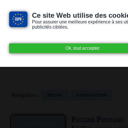
Ce site Web utilise des cooki
Pour assurer une meilleure expérience à ses utili
publicités ciblées.
Accueil
Livres audio
Lecteurs / Lectr
Navigation :
RETOUR
SCIENCE-FICTION
Pauline Pucciano