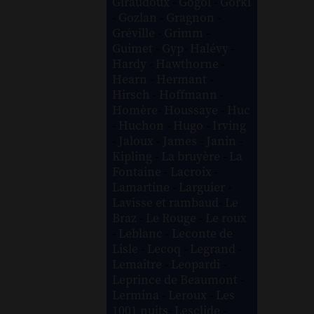
Giraudoux
-
Gogol
-
Gorki
-
Gozlan
-
Gragnon
-
Gréville
-
Grimm
-
Guimet
-
Gyp
-
Halévy
-
Hardy
-
Hawthorne
-
Hearn
-
Hermant
-
Hirsch
-
Hoffmann
-
Homère
-
Houssaye
-
Huc
-
Huchon
-
Hugo
-
Irving
-
Jaloux
-
James
-
Janin
-
Kipling
-
La bruyère
-
La
Fontaine
-
Lacroix
-
Lamartine
-
Larguier
-
Lavisse et rambaud
-
Le
Braz
-
Le Rouge
-
Le roux
-
Leblanc
-
Leconte de
Lisle
-
Lecoq
-
Legrand
-
Lemaître
-
Leopardi
-
Leprince de Beaumont
-
Lermina
-
Leroux
-
Les
1001 nuits
-
Lesclide
-