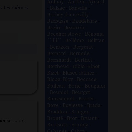
Aulnoy
-
Austen
-
Aycard
ns les mêmes
-
Balzac
-
Banville
-
Barbey d aurevilly
-
Barbusse
-
Baudelaire
-
Bazin
-
Beauvoir
-
Beecher stowe
-
Bégonia
´´lili´´
-
Bellême
-
Beltran
-
Bentzon
-
Bergerat
-
Bernard
-
Bernède
-
Bernhardt
-
Berthet
-
Berthoud
-
Bible
-
Binet
-
Bizet
-
Blasco ibanez
-
Bleue
-
Bloy
-
Boccace
-
Boileau
-
Borie
-
Bouguier
-
Bouniol
-
Bourget
-
Boussenard
-
Boutet
-
Bove
-
Boylesve
-
Brada
-
Braddon
-
Bringer
-
Brontë
-
Brot
-
Bruant
-
euse ... un
Brussolo
-
Burney
-
Cabanès
-
Cabot
-