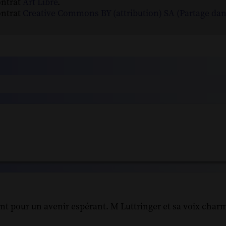
ontrat
Art Libre
.
ontrat
Creative Commons BY (attribution) SA (Partage da
t pour un avenir espérant. M Luttringer et sa voix charm