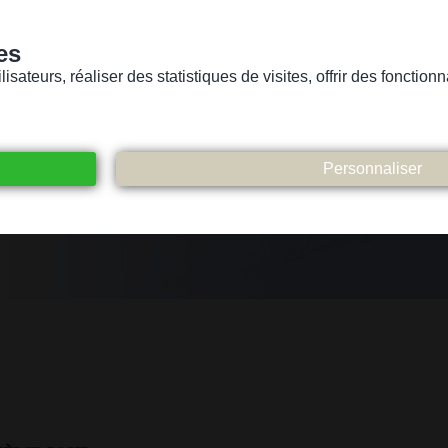
es
sateurs, réaliser des statistiques de visites, offrir des fonctio
Version pour personnes mal-voyantes ou non-voyantes
ices
Suivez-nous
Participez
Contact