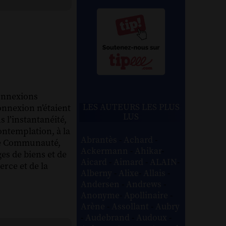
connexions
LES AUTEURS LES PLUS
connexion n’étaient
LUS
 l’instantanéité,
ontemplation, à la
Abrantès
-
Achard
-
que Communauté,
Ackermann
-
Ahikar
-
ges de biens et de
Aicard
-
Aimard
-
ALAIN
-
erce et de la
Alberny
-
Alixe
-
Allais
-
Andersen
-
Andrews
-
Anonyme
-
Apollinaire
-
Arène
-
Assollant
-
Aubry
-
Audebrand
-
Audoux
-