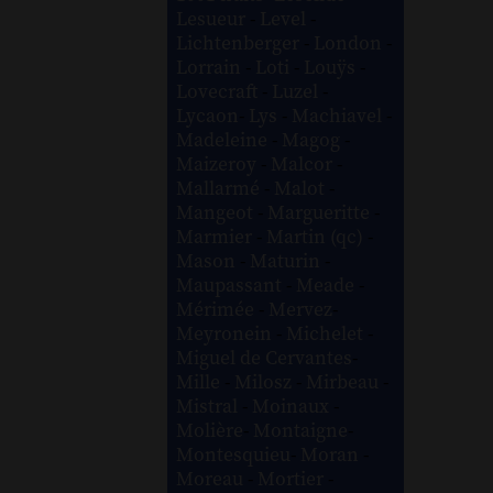
Lesueur
-
Level
-
Lichtenberger
-
London
-
Lorrain
-
Loti
-
Louÿs
-
Lovecraft
-
Luzel
-
Lycaon
-
Lys
-
Machiavel
-
Madeleine
-
Magog
-
Maizeroy
-
Malcor
-
Mallarmé
-
Malot
-
Mangeot
-
Margueritte
-
Marmier
-
Martin (qc)
-
Mason
-
Maturin
-
Maupassant
-
Meade
-
Mérimée
-
Mervez
-
Meyronein
-
Michelet
-
Miguel de Cervantes
-
Mille
-
Milosz
-
Mirbeau
-
Mistral
-
Moinaux
-
Molière
-
Montaigne
-
Montesquieu
-
Moran
-
Moreau
-
Mortier
-