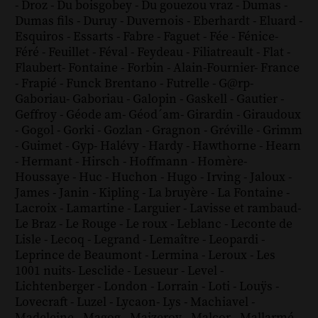
-
Droz
-
Du boisgobey
-
Du gouezou vraz
-
Dumas
-
Dumas fils
-
Duruy
-
Duvernois
-
Eberhardt
-
Eluard
-
Esquiros
-
Essarts
-
Fabre
-
Faguet
-
Fée
-
Fénice
-
Féré
-
Feuillet
-
Féval
-
Feydeau
-
Filiatreault
-
Flat
-
Flaubert
-
Fontaine
-
Forbin
-
Alain-Fournier
-
France
-
Frapié
-
Funck Brentano
-
Futrelle
-
G@rp
-
Gaboriau
-
Gaboriau
-
Galopin
-
Gaskell
-
Gautier
-
Geffroy
-
Géode am
-
Géod´am
-
Girardin
-
Giraudoux
-
Gogol
-
Gorki
-
Gozlan
-
Gragnon
-
Gréville
-
Grimm
-
Guimet
-
Gyp
-
Halévy
-
Hardy
-
Hawthorne
-
Hearn
-
Hermant
-
Hirsch
-
Hoffmann
-
Homère
-
Houssaye
-
Huc
-
Huchon
-
Hugo
-
Irving
-
Jaloux
-
James
-
Janin
-
Kipling
-
La bruyère
-
La Fontaine
-
Lacroix
-
Lamartine
-
Larguier
-
Lavisse et rambaud
-
Le Braz
-
Le Rouge
-
Le roux
-
Leblanc
-
Leconte de
Lisle
-
Lecoq
-
Legrand
-
Lemaître
-
Leopardi
-
Leprince de Beaumont
-
Lermina
-
Leroux
-
Les
1001 nuits
-
Lesclide
-
Lesueur
-
Level
-
Lichtenberger
-
London
-
Lorrain
-
Loti
-
Louÿs
-
Lovecraft
-
Luzel
-
Lycaon
-
Lys
-
Machiavel
-
Madeleine
-
Magog
-
Maizeroy
-
Malcor
-
Mallarmé
-