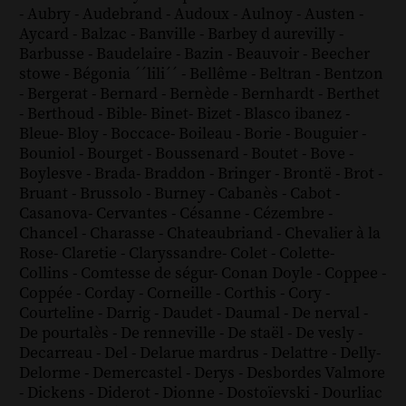
-
Aubry
-
Audebrand
-
Audoux
-
Aulnoy
-
Austen
-
Aycard
-
Balzac
-
Banville
-
Barbey d aurevilly
-
Barbusse
-
Baudelaire
-
Bazin
-
Beauvoir
-
Beecher
stowe
-
Bégonia ´´lili´´
-
Bellême
-
Beltran
-
Bentzon
-
Bergerat
-
Bernard
-
Bernède
-
Bernhardt
-
Berthet
-
Berthoud
-
Bible
-
Binet
-
Bizet
-
Blasco ibanez
-
Bleue
-
Bloy
-
Boccace
-
Boileau
-
Borie
-
Bouguier
-
Bouniol
-
Bourget
-
Boussenard
-
Boutet
-
Bove
-
Boylesve
-
Brada
-
Braddon
-
Bringer
-
Brontë
-
Brot
-
Bruant
-
Brussolo
-
Burney
-
Cabanès
-
Cabot
-
Casanova
-
Cervantes
-
Césanne
-
Cézembre
-
Chancel
-
Charasse
-
Chateaubriand
-
Chevalier à la
Rose
-
Claretie
-
Claryssandre
-
Colet
-
Colette
-
Collins
-
Comtesse de ségur
-
Conan Doyle
-
Coppee
-
Coppée
-
Corday
-
Corneille
-
Corthis
-
Cory
-
Courteline
-
Darrig
-
Daudet
-
Daumal
-
De nerval
-
De pourtalès
-
De renneville
-
De staël
-
De vesly
-
Decarreau
-
Del
-
Delarue mardrus
-
Delattre
-
Delly
-
Delorme
-
Demercastel
-
Derys
-
Desbordes Valmore
-
Dickens
-
Diderot
-
Dionne
-
Dostoïevski
-
Dourliac