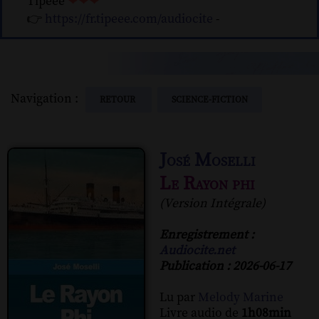
Tipeee
❤❤❤
👉
https://fr.tipeee.com/audiocite
-
Navigation :
RETOUR
SCIENCE-FICTION
José Moselli
Le Rayon phi
(Version Intégrale)
Enregistrement :
Audiocite.net
Publication : 2026-06-17
Lu par
Melody Marine
Livre audio de
1h08min