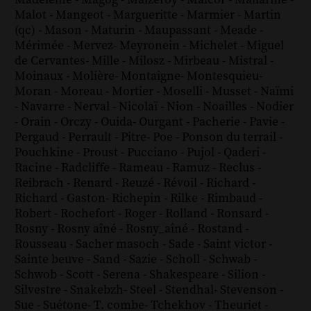
Malot
-
Mangeot
-
Margueritte
-
Marmier
-
Martin
(qc)
-
Mason
-
Maturin
-
Maupassant
-
Meade
-
Mérimée
-
Mervez
-
Meyronein
-
Michelet
-
Miguel
de Cervantes
-
Mille
-
Milosz
-
Mirbeau
-
Mistral
-
Moinaux
-
Molière
-
Montaigne
-
Montesquieu
-
Moran
-
Moreau
-
Mortier
-
Moselli
-
Musset
-
Naïmi
-
Navarre
-
Nerval
-
Nicolaï
-
Nion
-
Noailles
-
Nodier
-
Orain
-
Orczy
-
Ouida
-
Ourgant
-
Pacherie
-
Pavie
-
Pergaud
-
Perrault
-
Pitre
-
Poe
-
Ponson du terrail
-
Pouchkine
-
Proust
-
Pucciano
-
Pujol
-
Qaderi
-
Racine
-
Radcliffe
-
Rameau
-
Ramuz
-
Reclus
-
Reibrach
-
Renard
-
Reuzé
-
Révoil
-
Richard
-
Richard - Gaston
-
Richepin
-
Rilke
-
Rimbaud
-
Robert
-
Rochefort
-
Roger
-
Rolland
-
Ronsard
-
Rosny
-
Rosny aîné
-
Rosny_aîné
-
Rostand
-
Rousseau
-
Sacher masoch
-
Sade
-
Saint victor
-
Sainte beuve
-
Sand
-
Sazie
-
Scholl
-
Schwab
-
Schwob
-
Scott
-
Serena
-
Shakespeare
-
Silion
-
Silvestre
-
Snakebzh
-
Steel
-
Stendhal
-
Stevenson
-
Sue
-
Suétone
-
T. combe
-
Tchekhov
-
Theuriet
-