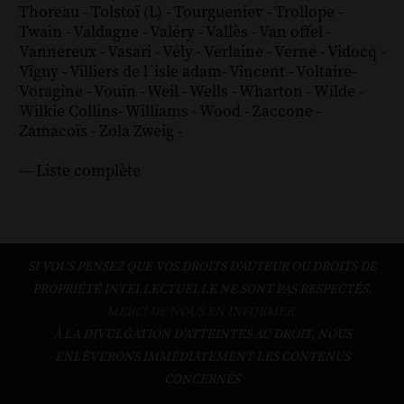
Thoreau
-
Tolstoï (L)
-
Tourgueniev
-
Trollope
-
Twain
-
Valdagne
-
Valéry
-
Vallès
-
Van offel
-
Vannereux
-
Vasari
-
Vély
-
Verlaine
-
Verne
-
Vidocq
-
Vigny
-
Villiers de l´isle adam
-
Vincent
-
Voltaire
-
Voragine
-
Vouin
-
Weil
-
Wells
-
Wharton
-
Wilde
-
Wilkie Collins
-
Williams
-
Wood
-
Zaccone
-
Zamacoïs
-
Zola
Zweig
-
--- Liste complète
SI VOUS PENSEZ QUE VOS DROITS D'AUTEUR OU DROITS DE
PROPRIÉTÉ INTELLECTUELLE NE SONT PAS RESPECTÉS,
MERCI DE NOUS EN INFORMER.
À LA DIVULGATION D’ATTEINTES AU DROIT, NOUS
ENLÈVERONS IMMÉDIATEMENT LES CONTENUS
CONCERNÉS