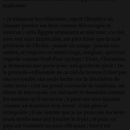
maîtresse.
« Je m’ennuie horriblement, reprit Cléopâtre en
laissant pendre ses bras comme découragée et
vaincue ; cette Égypte m’anéantit et m’écrase ; ce ciel,
avec son azur implacable, est plus triste que la nuit
profonde de l’Érèbe : jamais un nuage ! jamais une
ombre, et toujours ce soleil rouge, sanglant, qui vous
regarde comme l’oeil d’un cyclope ! Tiens, Charmion,
je donnerais une perle pour une goutte de pluie ! De
la prunelle enflammée de ce ciel de bronze il n’est pas
encore tombé une seule larme sur la désolation de
cette terre ; c’est un grand couvercle de tombeau, un
dôme de nécropole, un ciel mort et desséché comme
les momies qu’il recouvre ; il pèse sur mes épaules
comme un manteau trop lourd ; il me gêne et
m’inquiète ; il me semble que je ne pourrais me lever
toute droite sans m’y heurter le front ; et puis, ce
pays est vraiment un pays effrayant ; tout y est