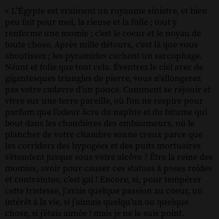
« L’Égypte est vraiment un royaume sinistre, et bien
peu fait pour moi, la rieuse et la folle ; tout y
renferme une momie ; c’est le coeur et le noyau de
toute chose. Après mille détours, c’est là que vous
aboutissez ; les pyramides cachent un sarcophage.
Néant et folie que tout cela. Éventrez le ciel avec de
gigantesques triangles de pierre, vous n’allongerez
pas votre cadavre d’un pouce. Comment se réjouir et
vivre sur une terre pareille, où l’on ne respire pour
parfum que l’odeur âcre du naphte et du bitume qui
bout dans les chaudières des embaumeurs, où le
plancher de votre chambre sonne creux parce que
les corridors des hypogées et des puits mortuaires
s’étendent jusque sous votre alcôve ? Être la reine des
momies, avoir pour causer ces statues à poses roides
et contraintes, c’est gai ! Encore, si, pour tempérer
cette tristesse, j’avais quelque passion au coeur, un
intérêt à la vie, si j’aimais quelqu’un ou quelque
chose, si j’étais aimée ! mais je ne le suis point.