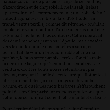
hausse-col, orné de plusieurs rangs de serpentine,
d’azerodrach et de chrysobéril, ne laissait, hélas !
apercevoir que le commencement ; une robe de lin à
côtes diagonales, - un brouillard d’étoffe, de l’air
tramé, ventus textilis, comme dit Pétrone, - ondulait
en blanche vapeur autour d’un beau corps dont elle
estompait mollement les contours. Cette robe avait
des demi-manches justes sur l’épaule, mais évasées
vers le coude comme nos manches à sabot, et
permettait de voir un bras admirable et une main
parfaite, le bras serré par six cercles d’or et la main
ornée d’une bague représentant un scarabée. Une
ceinture, dont les bouts noués retombaient par
devant, marquait la taille de cette tunique flottante et
libre ; un mantelet garni de franges achevait la
parure, et, si quelques mots barbares n’effarouchent
point des oreilles parisiennes, nous ajouterons que
cette robe se nommait schenti et le mantelet calasiris.
Pour dernier détail, disons que la reine Cléopâtre