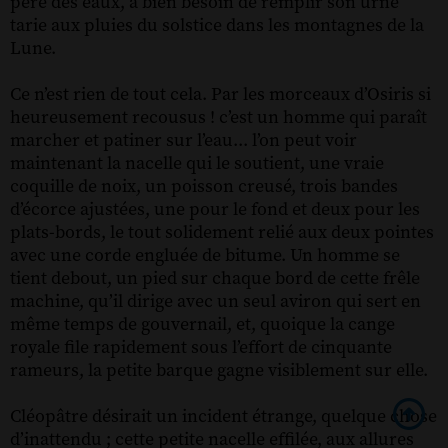
père des eaux, a bien besoin de remplir son urne
tarie aux pluies du solstice dans les montagnes de la
Lune.
Ce n’est rien de tout cela. Par les morceaux d’Osiris si
heureusement recousus ! c’est un homme qui paraît
marcher et patiner sur l’eau... l’on peut voir
maintenant la nacelle qui le soutient, une vraie
coquille de noix, un poisson creusé, trois bandes
d’écorce ajustées, une pour le fond et deux pour les
plats-bords, le tout solidement relié aux deux pointes
avec une corde engluée de bitume. Un homme se
tient debout, un pied sur chaque bord de cette frêle
machine, qu’il dirige avec un seul aviron qui sert en
même temps de gouvernail, et, quoique la cange
royale file rapidement sous l’effort de cinquante
rameurs, la petite barque gagne visiblement sur elle.
Cléopâtre désirait un incident étrange, quelque chose
d’inattendu ; cette petite nacelle effilée, aux allures