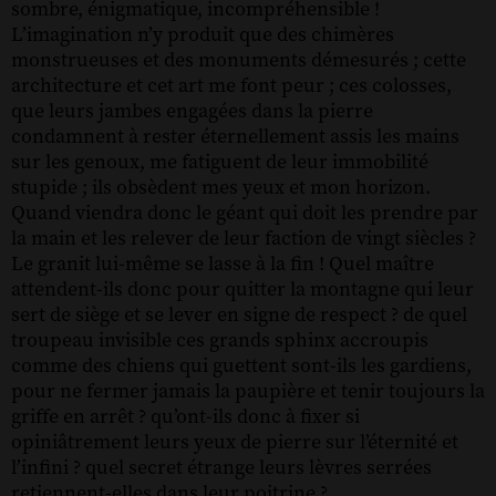
sombre, énigmatique, incompréhensible !
L’imagination n’y produit que des chimères
monstrueuses et des monuments démesurés ; cette
architecture et cet art me font peur ; ces colosses,
que leurs jambes engagées dans la pierre
condamnent à rester éternellement assis les mains
sur les genoux, me fatiguent de leur immobilité
stupide ; ils obsèdent mes yeux et mon horizon.
Quand viendra donc le géant qui doit les prendre par
la main et les relever de leur faction de vingt siècles ?
Le granit lui-même se lasse à la fin ! Quel maître
attendent-ils donc pour quitter la montagne qui leur
sert de siège et se lever en signe de respect ? de quel
troupeau invisible ces grands sphinx accroupis
comme des chiens qui guettent sont-ils les gardiens,
pour ne fermer jamais la paupière et tenir toujours la
griffe en arrêt ? qu’ont-ils donc à fixer si
opiniâtrement leurs yeux de pierre sur l’éternité et
l’infini ? quel secret étrange leurs lèvres serrées
retiennent-elles dans leur poitrine ?