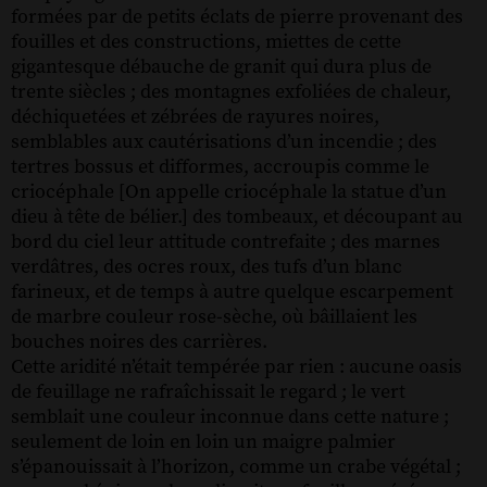
formées par de petits éclats de pierre provenant des
fouilles et des constructions, miettes de cette
gigantesque débauche de granit qui dura plus de
trente siècles ; des montagnes exfoliées de chaleur,
déchiquetées et zébrées de rayures noires,
semblables aux cautérisations d’un incendie ; des
tertres bossus et difformes, accroupis comme le
criocéphale [On appelle criocéphale la statue d’un
dieu à tête de bélier.] des tombeaux, et découpant au
bord du ciel leur attitude contrefaite ; des marnes
verdâtres, des ocres roux, des tufs d’un blanc
farineux, et de temps à autre quelque escarpement
de marbre couleur rose-sèche, où bâillaient les
bouches noires des carrières.
Cette aridité n’était tempérée par rien : aucune oasis
de feuillage ne rafraîchissait le regard ; le vert
semblait une couleur inconnue dans cette nature ;
seulement de loin en loin un maigre palmier
s’épanouissait à l’horizon, comme un crabe végétal ;