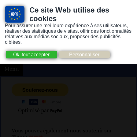
Ce site Web utilise des
cookies
Pour assurer une meilleure expérience à ses utilisateurs,
Version pour personnes mal-voyantes ou non-voyantes
réaliser des statistiques de visites, offrir des fonctionnalités
relatives aux médias sociaux, proposer des publicités
ciblées.
Menu
Optimisé par
Vous pouvez également nous soutenir sur