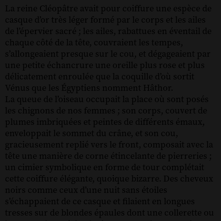
La reine Cléopâtre avait pour coiffure une espèce de
casque d’or très léger formé par le corps et les ailes
de l’épervier sacré ; les ailes, rabattues en éventail de
chaque côté de la tête, couvraient les tempes,
s’allongeaient presque sur le cou, et dégageaient par
une petite échancrure une oreille plus rose et plus
délicatement enroulée que la coquille d’où sortit
Vénus que les Égyptiens nomment Hâthor.
La queue de l’oiseau occupait la place où sont posés
les chignons de nos femmes ; son corps, couvert de
plumes imbriquées et peintes de différents émaux,
enveloppait le sommet du crâne, et son cou,
gracieusement replié vers le front, composait avec la
tête une manière de corne étincelante de pierreries ;
un cimier symbolique en forme de tour complétait
cette coiffure élégante, quoique bizarre. Des cheveux
noirs comme ceux d’une nuit sans étoiles
s’échappaient de ce casque et filaient en longues
tresses sur de blondes épaules dont une collerette ou