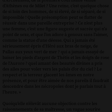
d’Archenassa, de la première courtisane venue
d’Athènes ou de Milet ? Une reine, c’est quelque chose
de si loin des hommes, de si élevé, de si séparé, de si
impossible ! Quelle présomption peut se flatter de
réussir dans une pareille entreprise ? Ce n’est plus
une femme, c’est une figure auguste et sacrée qui n’a
point de sexe, et que l’on adore à genoux sans l’aimer,
comme la statue d’une déesse. Qui a jamais été
sérieusement épris d’Hêré aux bras de neige, de
Pallas aux yeux vert de mer ? qui a jamais essayé de
baiser les pieds d’argent de Thétis et les doigts de rose
de l’Aurore ? quel amant des beautés divines a pris
des ailes pour voler vers les palais d’or du ciel ? Le
respect et la terreur glacent les âmes en notre
présence, et pour être aimée de nos pareils il faudrait
descendre dans les nécropoles dont je parlais tout à
l’heure. »
Quoiqu’elle n’élevât aucune objection contre les
raisonnements de sa maîtresse, un vague sourire