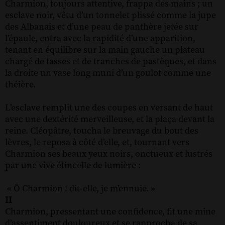
Charmion, toujours attentive, frappa des mains ; un
esclave noir, vêtu d’un tonnelet plissé comme la jupe
des Albanais et d’une peau de panthère jetée sur
l’épaule, entra avec la rapidité d’une apparition,
tenant en équilibre sur la main gauche un plateau
chargé de tasses et de tranches de pastèques, et dans
la droite un vase long muni d’un goulot comme une
théière.
L’esclave remplit une des coupes en versant de haut
avec une dextérité merveilleuse, et la plaça devant la
reine. Cléopâtre, toucha le breuvage du bout des
lèvres, le reposa à côté d’elle, et, tournant vers
Charmion ses beaux yeux noirs, onctueux et lustrés
par une vive étincelle de lumière :
« Ô Charmion ! dit-elle, je m’ennuie. »
II
Charmion, pressentant une confidence, fit une mine
d’assentiment douloureux et se rapprocha de sa