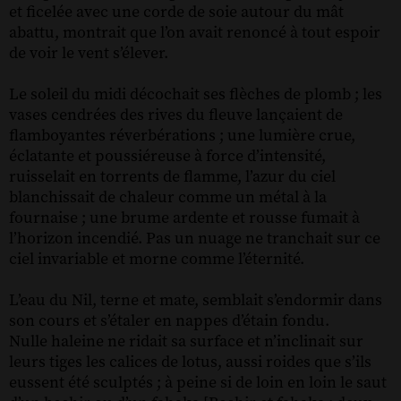
et ficelée avec une corde de soie autour du mât
abattu, montrait que l’on avait renoncé à tout espoir
de voir le vent s’élever.
Le soleil du midi décochait ses flèches de plomb ; les
vases cendrées des rives du fleuve lançaient de
flamboyantes réverbérations ; une lumière crue,
éclatante et poussiéreuse à force d’intensité,
ruisselait en torrents de flamme, l’azur du ciel
blanchissait de chaleur comme un métal à la
fournaise ; une brume ardente et rousse fumait à
l’horizon incendié. Pas un nuage ne tranchait sur ce
ciel invariable et morne comme l’éternité.
L’eau du Nil, terne et mate, semblait s’endormir dans
son cours et s’étaler en nappes d’étain fondu.
Nulle haleine ne ridait sa surface et n’inclinait sur
leurs tiges les calices de lotus, aussi roides que s’ils
eussent été sculptés ; à peine si de loin en loin le saut