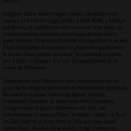
mois. »
Fatiguée d’une aussi longue tirade, Cléopâtre prit
encore une fois la coupe posée à côté d’elle, y trempa
ses lèvres, et, mettant sa tête sous son bras avec un
mouvement de colombe, s’arrangea de son mieux
pour dormir. Charmion lui défit ses sandales et se mit
à lui chatouiller doucement la plante des pieds avec
la barbe d’une plume de paon ; le sommeil ne tarda
pas à jeter sa poudre d’or sur les beaux yeux de la
soeur de Ptolémée.
Maintenant que Cléopâtre dort, remontons sur le
pont de la cange et jouissons de l’admirable spectacle
du soleil couchant. Une large bande violette,
fortement chauffée de tons roux vers l’occident,
occupe toute la partie inférieure du ciel ; en
rencontrant les zones d’azur, la teinte violette se fond
en lilas clair et se noie dans le bleu par une demi-
teinte rose ; du côté où le soleil, rouge comme un