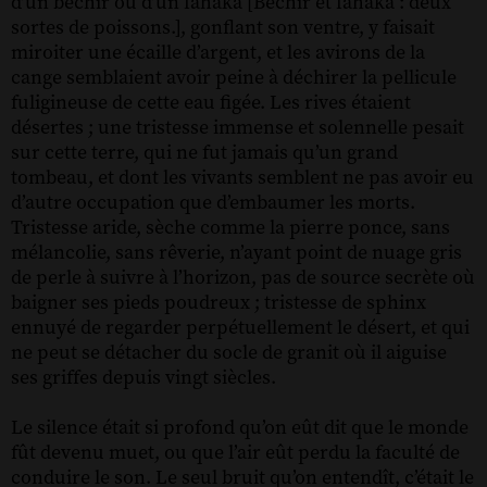
d’un bechir ou d’un fahaka [Bechir et fahaka : deux
sortes de poissons.], gonflant son ventre, y faisait
miroiter une écaille d’argent, et les avirons de la
cange semblaient avoir peine à déchirer la pellicule
fuligineuse de cette eau figée. Les rives étaient
désertes ; une tristesse immense et solennelle pesait
sur cette terre, qui ne fut jamais qu’un grand
tombeau, et dont les vivants semblent ne pas avoir eu
d’autre occupation que d’embaumer les morts.
Tristesse aride, sèche comme la pierre ponce, sans
mélancolie, sans rêverie, n’ayant point de nuage gris
de perle à suivre à l’horizon, pas de source secrète où
baigner ses pieds poudreux ; tristesse de sphinx
ennuyé de regarder perpétuellement le désert, et qui
ne peut se détacher du socle de granit où il aiguise
ses griffes depuis vingt siècles.
Le silence était si profond qu’on eût dit que le monde
fût devenu muet, ou que l’air eût perdu la faculté de
conduire le son. Le seul bruit qu’on entendît, c’était le