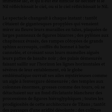
immense lac, et qu’il eût été difficile de décider si le
Nil réfléchissait le ciel, ou si le ciel réfléchissait le Nil.
Le spectacle changeait à chaque instant : tantôt
c’étaient de gigantesques propylées qui venaient
mirer au fleuve leurs murailles en talus, plaquées de
larges panneaux de figures bizarres ; des pylônes aux
chapiteaux évasés, des rampes côtoyées de grands
sphinx accroupis, coiffés du bonnet à barbe
cannelée, et croisant sous leurs mamelles aiguës
leurs pattes de basalte noir ; des palais démesurés
faisant saillir sur l’horizon les lignes horizontales et
sévères de leur entablement, où le globe
emblématique ouvrait ses ailes mystérieuses comme
un aigle à l’envergure démesurée ; des temples aux
colonnes énormes, grosses comme des tours, où se
détachaient sur un fond d’éclatante blancheur des
processions de figures hiéroglyphiques ; toutes les
prodigiosités de cette architecture de Titans ; tantôt
des paysages d’une aridité désolante : des collines