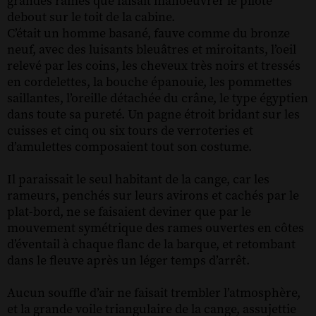
grandes rames que faisait manoeuvrer le pilote
debout sur le toit de la cabine.
C’était un homme basané, fauve comme du bronze
neuf, avec des luisants bleuâtres et miroitants, l’oeil
relevé par les coins, les cheveux très noirs et tressés
en cordelettes, la bouche épanouie, les pommettes
saillantes, l’oreille détachée du crâne, le type égyptien
dans toute sa pureté. Un pagne étroit bridant sur les
cuisses et cinq ou six tours de verroteries et
d’amulettes composaient tout son costume.
Il paraissait le seul habitant de la cange, car les
rameurs, penchés sur leurs avirons et cachés par le
plat-bord, ne se faisaient deviner que par le
mouvement symétrique des rames ouvertes en côtes
d’éventail à chaque flanc de la barque, et retombant
dans le fleuve après un léger temps d’arrêt.
Aucun souffle d’air ne faisait trembler l’atmosphère,
et la grande voile triangulaire de la cange, assujettie