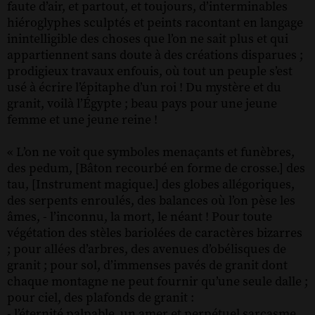
faute d’air, et partout, et toujours, d’interminables
hiéroglyphes sculptés et peints racontant en langage
inintelligible des choses que l’on ne sait plus et qui
appartiennent sans doute à des créations disparues ;
prodigieux travaux enfouis, où tout un peuple s’est
usé à écrire l’épitaphe d’un roi ! Du mystère et du
granit, voilà l’Égypte ; beau pays pour une jeune
femme et une jeune reine !
« L’on ne voit que symboles menaçants et funèbres,
des pedum, [Bâton recourbé en forme de crosse.] des
tau, [Instrument magique.] des globes allégoriques,
des serpents enroulés, des balances où l’on pèse les
âmes, - l’inconnu, la mort, le néant ! Pour toute
végétation des stèles bariolées de caractères bizarres
; pour allées d’arbres, des avenues d’obélisques de
granit ; pour sol, d’immenses pavés de granit dont
chaque montagne ne peut fournir qu’une seule dalle ;
pour ciel, des plafonds de granit :
- l’éternité palpable, un amer et perpétuel sarcasme