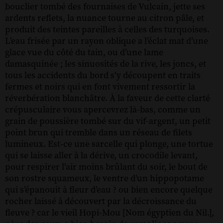
bouclier tombé des fournaises de Vulcain, jette ses
ardents reflets, la nuance tourne au citron pâle, et
produit des teintes pareilles à celles des turquoises.
L’eau frisée par un rayon oblique a l’éclat mat d’une
glace vue du côté du tain, ou d’une lame
damasquinée ; les sinuosités de la rive, les joncs, et
tous les accidents du bord s’y découpent en traits
fermes et noirs qui en font vivement ressortir la
réverbération blanchâtre. À la faveur de cette clarté
crépusculaire vous apercevrez là-bas, comme un
grain de poussière tombé sur du vif-argent, un petit
point brun qui tremble dans un réseau de filets
lumineux. Est-ce une sarcelle qui plonge, une tortue
qui se laisse aller à la dérive, un crocodile levant,
pour respirer l’air moins brûlant du soir, le bout de
son rostre squameux, le ventre d’un hippopotame
qui s’épanouit à fleur d’eau ? ou bien encore quelque
rocher laissé à découvert par la décroissance du
fleuve ? car le vieil Hopi-Mou [Nom égyptien du Nil.],