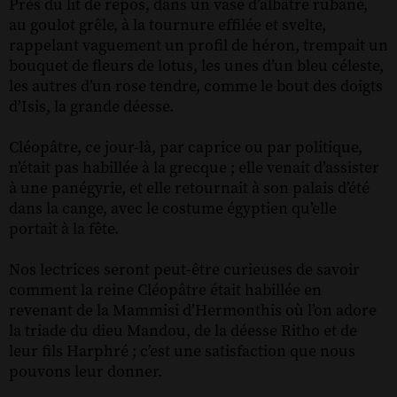
Près du lit de repos, dans un vase d’albâtre rubané,
au goulot grêle, à la tournure effilée et svelte,
rappelant vaguement un profil de héron, trempait un
bouquet de fleurs de lotus, les unes d’un bleu céleste,
les autres d’un rose tendre, comme le bout des doigts
d’Isis, la grande déesse.
Cléopâtre, ce jour-là, par caprice ou par politique,
n’était pas habillée à la grecque ; elle venait d’assister
à une panégyrie, et elle retournait à son palais d’été
dans la cange, avec le costume égyptien qu’elle
portait à la fête.
Nos lectrices seront peut-être curieuses de savoir
comment la reine Cléopâtre était habillée en
revenant de la Mammisi d’Hermonthis où l’on adore
la triade du dieu Mandou, de la déesse Ritho et de
leur fils Harphré ; c’est une satisfaction que nous
pouvons leur donner.