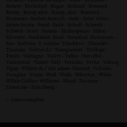
Robert
-
Rochefort
-
Roger
-
Rolland
-
Ronsard
-
Rosny
-
Rosny aîné
-
Rosny_aîné
-
Rostand
-
Rousseau
-
Sacher masoch
-
Sade
-
Saint victor
-
Sainte beuve
-
Sand
-
Sazie
-
Scholl
-
Schwab
-
Schwob
-
Scott
-
Serena
-
Shakespeare
-
Silion
-
Silvestre
-
Snakebzh
-
Steel
-
Stendhal
-
Stevenson
-
Sue
-
Suétone
-
T. combe
-
Tchekhov
-
Theuriet
-
Thoreau
-
Tolstoï (L)
-
Tourgueniev
-
Trollope
-
Twain
-
Valdagne
-
Valéry
-
Vallès
-
Van offel
-
Vannereux
-
Vasari
-
Vély
-
Verlaine
-
Verne
-
Vidocq
-
Vigny
-
Villiers de l´isle adam
-
Vincent
-
Voltaire
-
Voragine
-
Vouin
-
Weil
-
Wells
-
Wharton
-
Wilde
-
Wilkie Collins
-
Williams
-
Wood
-
Zaccone
-
Zamacoïs
-
Zola
Zweig
-
--- Liste complète