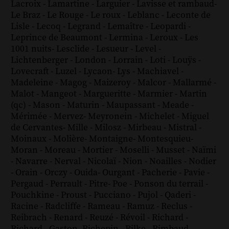
Lacroix
-
Lamartine
-
Larguier
-
Lavisse et rambaud
-
Le Braz
-
Le Rouge
-
Le roux
-
Leblanc
-
Leconte de
Lisle
-
Lecoq
-
Legrand
-
Lemaître
-
Leopardi
-
Leprince de Beaumont
-
Lermina
-
Leroux
-
Les
1001 nuits
-
Lesclide
-
Lesueur
-
Level
-
Lichtenberger
-
London
-
Lorrain
-
Loti
-
Louÿs
-
Lovecraft
-
Luzel
-
Lycaon
-
Lys
-
Machiavel
-
Madeleine
-
Magog
-
Maizeroy
-
Malcor
-
Mallarmé
-
Malot
-
Mangeot
-
Margueritte
-
Marmier
-
Martin
(qc)
-
Mason
-
Maturin
-
Maupassant
-
Meade
-
Mérimée
-
Mervez
-
Meyronein
-
Michelet
-
Miguel
de Cervantes
-
Mille
-
Milosz
-
Mirbeau
-
Mistral
-
Moinaux
-
Molière
-
Montaigne
-
Montesquieu
-
Moran
-
Moreau
-
Mortier
-
Moselli
-
Musset
-
Naïmi
-
Navarre
-
Nerval
-
Nicolaï
-
Nion
-
Noailles
-
Nodier
-
Orain
-
Orczy
-
Ouida
-
Ourgant
-
Pacherie
-
Pavie
-
Pergaud
-
Perrault
-
Pitre
-
Poe
-
Ponson du terrail
-
Pouchkine
-
Proust
-
Pucciano
-
Pujol
-
Qaderi
-
Racine
-
Radcliffe
-
Rameau
-
Ramuz
-
Reclus
-
Reibrach
-
Renard
-
Reuzé
-
Révoil
-
Richard
-
Richard - Gaston
-
Richepin
-
Rilke
-
Rimbaud
-