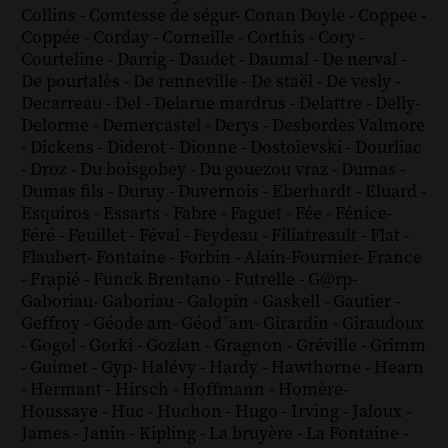
Collins
-
Comtesse de ségur
-
Conan Doyle
-
Coppee
-
Coppée
-
Corday
-
Corneille
-
Corthis
-
Cory
-
Courteline
-
Darrig
-
Daudet
-
Daumal
-
De nerval
-
De pourtalès
-
De renneville
-
De staël
-
De vesly
-
Decarreau
-
Del
-
Delarue mardrus
-
Delattre
-
Delly
-
Delorme
-
Demercastel
-
Derys
-
Desbordes Valmore
-
Dickens
-
Diderot
-
Dionne
-
Dostoïevski
-
Dourliac
-
Droz
-
Du boisgobey
-
Du gouezou vraz
-
Dumas
-
Dumas fils
-
Duruy
-
Duvernois
-
Eberhardt
-
Eluard
-
Esquiros
-
Essarts
-
Fabre
-
Faguet
-
Fée
-
Fénice
-
Féré
-
Feuillet
-
Féval
-
Feydeau
-
Filiatreault
-
Flat
-
Flaubert
-
Fontaine
-
Forbin
-
Alain-Fournier
-
France
-
Frapié
-
Funck Brentano
-
Futrelle
-
G@rp
-
Gaboriau
-
Gaboriau
-
Galopin
-
Gaskell
-
Gautier
-
Geffroy
-
Géode am
-
Géod´am
-
Girardin
-
Giraudoux
-
Gogol
-
Gorki
-
Gozlan
-
Gragnon
-
Gréville
-
Grimm
-
Guimet
-
Gyp
-
Halévy
-
Hardy
-
Hawthorne
-
Hearn
-
Hermant
-
Hirsch
-
Hoffmann
-
Homère
-
Houssaye
-
Huc
-
Huchon
-
Hugo
-
Irving
-
Jaloux
-
James
-
Janin
-
Kipling
-
La bruyère
-
La Fontaine
-