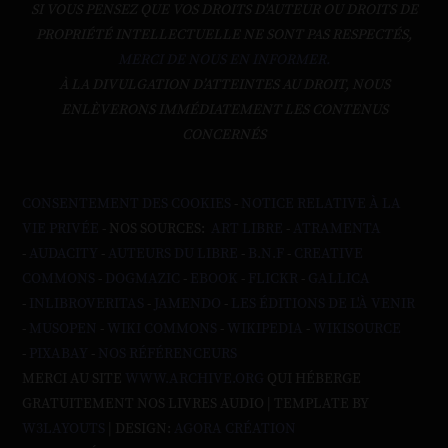
SI VOUS PENSEZ QUE VOS DROITS D'AUTEUR OU DROITS DE
PROPRIÉTÉ INTELLECTUELLE NE SONT PAS RESPECTÉS,
MERCI DE NOUS EN INFORMER.
À LA DIVULGATION D’ATTEINTES AU DROIT, NOUS
ENLÈVERONS IMMÉDIATEMENT LES CONTENUS
CONCERNÉS
CONSENTEMENT DES COOKIES
-
NOTICE RELATIVE À LA
VIE PRIVÉE
- NOS SOURCES:
ART LIBRE
-
ATRAMENTA
-
AUDACITY
-
AUTEURS DU LIBRE
-
B.N.F
-
CREATIVE
COMMONS
-
DOGMAZIC
-
EBOOK
-
FLICKR
-
GALLICA
-
INLIBROVERITAS
-
JAMENDO
-
LES ÉDITIONS DE L'À VENIR
-
MUSOPEN
-
WIKI COMMONS
-
WIKIPEDIA
-
WIKISOURCE
-
PIXABAY
-
NOS RÉFÉRENCEURS
MERCI AU SITE
WWW.ARCHIVE.ORG
QUI HÉBERGE
GRATUITEMENT NOS LIVRES AUDIO | TEMPLATE BY
W3LAYOUTS
| DESIGN:
AGORA CRÉATION