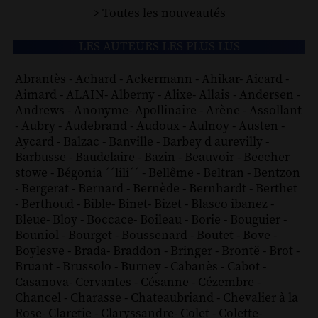
> Toutes les nouveautés
LES AUTEURS LES PLUS LUS
Abrantès
-
Achard
-
Ackermann
-
Ahikar
-
Aicard
-
Aimard
-
ALAIN
-
Alberny
-
Alixe
-
Allais
-
Andersen
-
Andrews
-
Anonyme
-
Apollinaire
-
Arène
-
Assollant
-
Aubry
-
Audebrand
-
Audoux
-
Aulnoy
-
Austen
-
Aycard
-
Balzac
-
Banville
-
Barbey d aurevilly
-
Barbusse
-
Baudelaire
-
Bazin
-
Beauvoir
-
Beecher
stowe
-
Bégonia ´´lili´´
-
Bellême
-
Beltran
-
Bentzon
-
Bergerat
-
Bernard
-
Bernède
-
Bernhardt
-
Berthet
-
Berthoud
-
Bible
-
Binet
-
Bizet
-
Blasco ibanez
-
Bleue
-
Bloy
-
Boccace
-
Boileau
-
Borie
-
Bouguier
-
Bouniol
-
Bourget
-
Boussenard
-
Boutet
-
Bove
-
Boylesve
-
Brada
-
Braddon
-
Bringer
-
Brontë
-
Brot
-
Bruant
-
Brussolo
-
Burney
-
Cabanès
-
Cabot
-
Casanova
-
Cervantes
-
Césanne
-
Cézembre
-
Chancel
-
Charasse
-
Chateaubriand
-
Chevalier à la
Rose
-
Claretie
-
Claryssandre
-
Colet
-
Colette
-