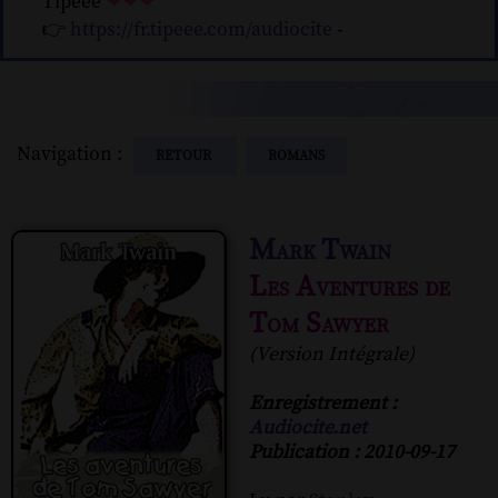
Tipeee
❤❤❤
👉
https://fr.tipeee.com/audiocite
-
Navigation :
RETOUR
ROMANS
Mark Twain
Les Aventures de
Tom Sawyer
(Version Intégrale)
Enregistrement :
Audiocite.net
Publication : 2010-09-17