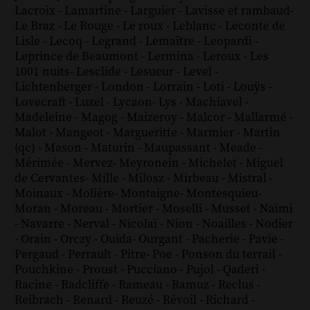
Lacroix
-
Lamartine
-
Larguier
-
Lavisse et rambaud
-
Le Braz
-
Le Rouge
-
Le roux
-
Leblanc
-
Leconte de
Lisle
-
Lecoq
-
Legrand
-
Lemaître
-
Leopardi
-
Leprince de Beaumont
-
Lermina
-
Leroux
-
Les
1001 nuits
-
Lesclide
-
Lesueur
-
Level
-
Lichtenberger
-
London
-
Lorrain
-
Loti
-
Louÿs
-
Lovecraft
-
Luzel
-
Lycaon
-
Lys
-
Machiavel
-
Madeleine
-
Magog
-
Maizeroy
-
Malcor
-
Mallarmé
-
Malot
-
Mangeot
-
Margueritte
-
Marmier
-
Martin
(qc)
-
Mason
-
Maturin
-
Maupassant
-
Meade
-
Mérimée
-
Mervez
-
Meyronein
-
Michelet
-
Miguel
de Cervantes
-
Mille
-
Milosz
-
Mirbeau
-
Mistral
-
Moinaux
-
Molière
-
Montaigne
-
Montesquieu
-
Moran
-
Moreau
-
Mortier
-
Moselli
-
Musset
-
Naïmi
-
Navarre
-
Nerval
-
Nicolaï
-
Nion
-
Noailles
-
Nodier
-
Orain
-
Orczy
-
Ouida
-
Ourgant
-
Pacherie
-
Pavie
-
Pergaud
-
Perrault
-
Pitre
-
Poe
-
Ponson du terrail
-
Pouchkine
-
Proust
-
Pucciano
-
Pujol
-
Qaderi
-
Racine
-
Radcliffe
-
Rameau
-
Ramuz
-
Reclus
-
Reibrach
-
Renard
-
Reuzé
-
Révoil
-
Richard
-