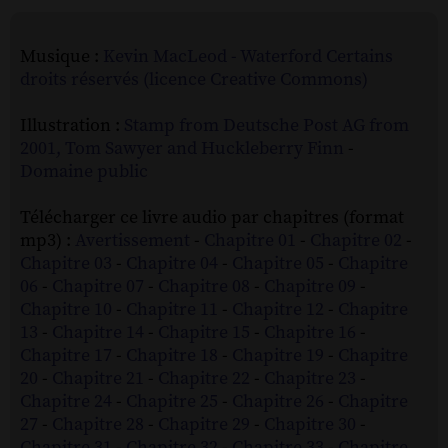
Musique :
Kevin MacLeod - Waterford
Certains
droits réservés (licence Creative Commons)
Illustration :
Stamp from Deutsche Post AG from
2001, Tom Sawyer and Huckleberry Finn
-
Domaine public
Télécharger ce livre audio par chapitres (format
mp3) :
Avertissement
-
Chapitre 01
-
Chapitre 02
-
Chapitre 03
-
Chapitre 04
-
Chapitre 05
-
Chapitre
06
-
Chapitre 07
-
Chapitre 08
-
Chapitre 09
-
Chapitre 10
-
Chapitre 11
-
Chapitre 12
-
Chapitre
13
-
Chapitre 14
-
Chapitre 15
-
Chapitre 16
-
Chapitre 17
-
Chapitre 18
-
Chapitre 19
-
Chapitre
20
-
Chapitre 21
-
Chapitre 22
-
Chapitre 23
-
Chapitre 24
-
Chapitre 25
-
Chapitre 26
-
Chapitre
27
-
Chapitre 28
-
Chapitre 29
-
Chapitre 30
-
Chapitre 31
-
Chapitre 32
-
Chapitre 33
-
Chapitre