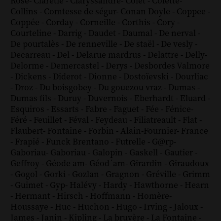
Rose
-
Claretie
-
Claryssandre
-
Colet
-
Colette
-
Collins
-
Comtesse de ségur
-
Conan Doyle
-
Coppee
-
Coppée
-
Corday
-
Corneille
-
Corthis
-
Cory
-
Courteline
-
Darrig
-
Daudet
-
Daumal
-
De nerval
-
De pourtalès
-
De renneville
-
De staël
-
De vesly
-
Decarreau
-
Del
-
Delarue mardrus
-
Delattre
-
Delly
-
Delorme
-
Demercastel
-
Derys
-
Desbordes Valmore
-
Dickens
-
Diderot
-
Dionne
-
Dostoïevski
-
Dourliac
-
Droz
-
Du boisgobey
-
Du gouezou vraz
-
Dumas
-
Dumas fils
-
Duruy
-
Duvernois
-
Eberhardt
-
Eluard
-
Esquiros
-
Essarts
-
Fabre
-
Faguet
-
Fée
-
Fénice
-
Féré
-
Feuillet
-
Féval
-
Feydeau
-
Filiatreault
-
Flat
-
Flaubert
-
Fontaine
-
Forbin
-
Alain-Fournier
-
France
-
Frapié
-
Funck Brentano
-
Futrelle
-
G@rp
-
Gaboriau
-
Gaboriau
-
Galopin
-
Gaskell
-
Gautier
-
Geffroy
-
Géode am
-
Géod´am
-
Girardin
-
Giraudoux
-
Gogol
-
Gorki
-
Gozlan
-
Gragnon
-
Gréville
-
Grimm
-
Guimet
-
Gyp
-
Halévy
-
Hardy
-
Hawthorne
-
Hearn
-
Hermant
-
Hirsch
-
Hoffmann
-
Homère
-
Houssaye
-
Huc
-
Huchon
-
Hugo
-
Irving
-
Jaloux
-
James
-
Janin
-
Kipling
-
La bruyère
-
La Fontaine
-