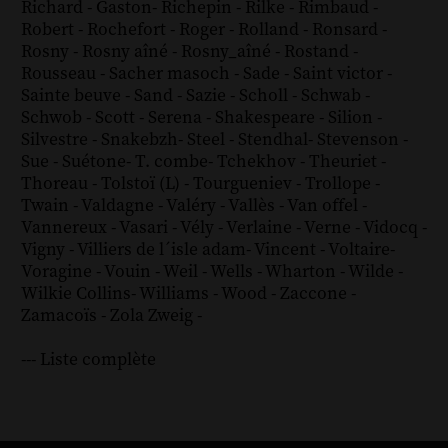
Richard - Gaston
-
Richepin
-
Rilke
-
Rimbaud
-
Robert
-
Rochefort
-
Roger
-
Rolland
-
Ronsard
-
Rosny
-
Rosny aîné
-
Rosny_aîné
-
Rostand
-
Rousseau
-
Sacher masoch
-
Sade
-
Saint victor
-
Sainte beuve
-
Sand
-
Sazie
-
Scholl
-
Schwab
-
Schwob
-
Scott
-
Serena
-
Shakespeare
-
Silion
-
Silvestre
-
Snakebzh
-
Steel
-
Stendhal
-
Stevenson
-
Sue
-
Suétone
-
T. combe
-
Tchekhov
-
Theuriet
-
Thoreau
-
Tolstoï (L)
-
Tourgueniev
-
Trollope
-
Twain
-
Valdagne
-
Valéry
-
Vallès
-
Van offel
-
Vannereux
-
Vasari
-
Vély
-
Verlaine
-
Verne
-
Vidocq
-
Vigny
-
Villiers de l´isle adam
-
Vincent
-
Voltaire
-
Voragine
-
Vouin
-
Weil
-
Wells
-
Wharton
-
Wilde
-
Wilkie Collins
-
Williams
-
Wood
-
Zaccone
-
Zamacoïs
-
Zola
Zweig
-
--- Liste complète