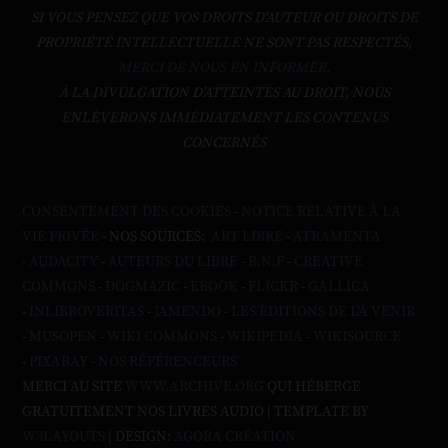
SI VOUS PENSEZ QUE VOS DROITS D'AUTEUR OU DROITS DE
PROPRIÉTÉ INTELLECTUELLE NE SONT PAS RESPECTÉS,
MERCI DE NOUS EN INFORMER.
À LA DIVULGATION D’ATTEINTES AU DROIT, NOUS
ENLÈVERONS IMMÉDIATEMENT LES CONTENUS
CONCERNÉS
CONSENTEMENT DES COOKIES
-
NOTICE RELATIVE À LA
VIE PRIVÉE
- NOS SOURCES:
ART LIBRE
-
ATRAMENTA
-
AUDACITY
-
AUTEURS DU LIBRE
-
B.N.F
-
CREATIVE
COMMONS
-
DOGMAZIC
-
EBOOK
-
FLICKR
-
GALLICA
-
INLIBROVERITAS
-
JAMENDO
-
LES ÉDITIONS DE L'À VENIR
-
MUSOPEN
-
WIKI COMMONS
-
WIKIPEDIA
-
WIKISOURCE
-
PIXABAY
-
NOS RÉFÉRENCEURS
MERCI AU SITE
WWW.ARCHIVE.ORG
QUI HÉBERGE
GRATUITEMENT NOS LIVRES AUDIO | TEMPLATE BY
W3LAYOUTS
| DESIGN:
AGORA CRÉATION