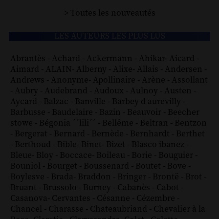
> Toutes les nouveautés
LES AUTEURS LES PLUS LUS
Abrantès
-
Achard
-
Ackermann
-
Ahikar
-
Aicard
-
Aimard
-
ALAIN
-
Alberny
-
Alixe
-
Allais
-
Andersen
-
Andrews
-
Anonyme
-
Apollinaire
-
Arène
-
Assollant
-
Aubry
-
Audebrand
-
Audoux
-
Aulnoy
-
Austen
-
Aycard
-
Balzac
-
Banville
-
Barbey d aurevilly
-
Barbusse
-
Baudelaire
-
Bazin
-
Beauvoir
-
Beecher
stowe
-
Bégonia ´´lili´´
-
Bellême
-
Beltran
-
Bentzon
-
Bergerat
-
Bernard
-
Bernède
-
Bernhardt
-
Berthet
-
Berthoud
-
Bible
-
Binet
-
Bizet
-
Blasco ibanez
-
Bleue
-
Bloy
-
Boccace
-
Boileau
-
Borie
-
Bouguier
-
Bouniol
-
Bourget
-
Boussenard
-
Boutet
-
Bove
-
Boylesve
-
Brada
-
Braddon
-
Bringer
-
Brontë
-
Brot
-
Bruant
-
Brussolo
-
Burney
-
Cabanès
-
Cabot
-
Casanova
-
Cervantes
-
Césanne
-
Cézembre
-
Chancel
-
Charasse
-
Chateaubriand
-
Chevalier à la