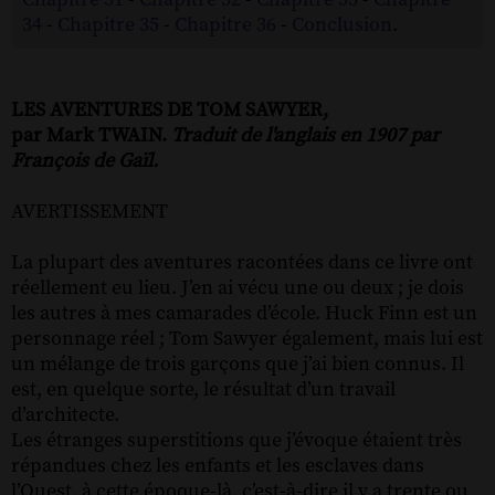
34
-
Chapitre 35
-
Chapitre 36
-
Conclusion
.
LES AVENTURES DE TOM SAWYER,
par Mark TWAIN.
Traduit de l'anglais en 1907 par
François de Gaïl.
AVERTISSEMENT
La plupart des aventures racontées dans ce livre ont
réellement eu lieu. J’en ai vécu une ou deux ; je dois
les autres à mes camarades d’école. Huck Finn est un
personnage réel ; Tom Sawyer également, mais lui est
un mélange de trois garçons que j’ai bien connus. Il
est, en quelque sorte, le résultat d’un travail
d’architecte.
Les étranges superstitions que j’évoque étaient très
répandues chez les enfants et les esclaves dans
l’Ouest, à cette époque-là, c’est-à-dire il y a trente ou