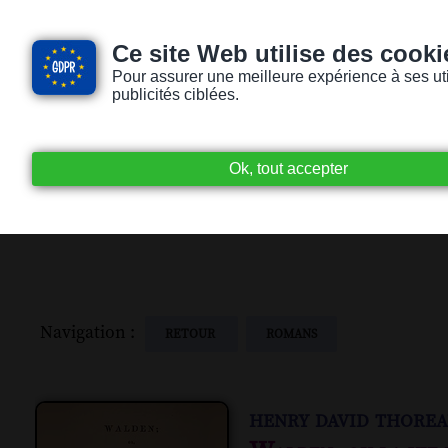
Ce site Web utilise des cooki
Pour assurer une meilleure expérience à ses utili
publicités ciblées.
Accueil
Livres audio
Lecteurs / Lectr
Navigation :
RETOUR
ROMANS
henry david thore