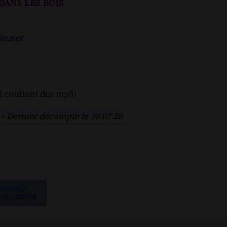
ans les bois
te.net
l contient des mp3)
 -
Dernier décompte le 30.07.26
SIGNALER
UNE ERREUR