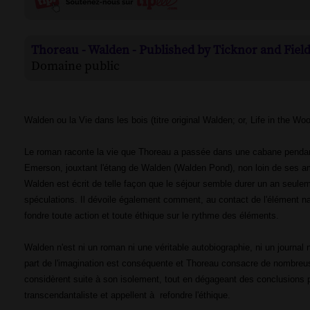
Thoreau - Walden - Published by Ticknor and Field
Domaine public
Walden ou la Vie dans les bois (titre original Walden; or, Life in the W
Le roman raconte la vie que Thoreau a passée dans une cabane pendant
Emerson, jouxtant l'étang de Walden (Walden Pond), non loin de ses am
Walden est écrit de telle façon que le séjour semble durer un an seul
spéculations. Il dévoile également comment, au contact de l'élément na
fondre toute action et toute éthique sur le rythme des éléments.
Walden n'est ni un roman ni une véritable autobiographie, ni un journal 
part de l'imagination est conséquente et Thoreau consacre de nombreus
considèrent suite à son isolement, tout en dégageant des conclusions p
transcendantaliste et appellent à refondre l'éthique.