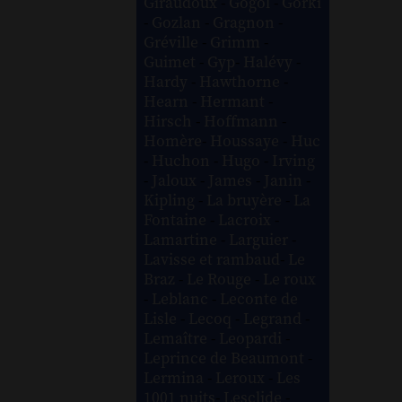
Giraudoux
-
Gogol
-
Gorki
-
Gozlan
-
Gragnon
-
Gréville
-
Grimm
-
Guimet
-
Gyp
-
Halévy
-
Hardy
-
Hawthorne
-
Hearn
-
Hermant
-
Hirsch
-
Hoffmann
-
Homère
-
Houssaye
-
Huc
-
Huchon
-
Hugo
-
Irving
-
Jaloux
-
James
-
Janin
-
Kipling
-
La bruyère
-
La
Fontaine
-
Lacroix
-
Lamartine
-
Larguier
-
Lavisse et rambaud
-
Le
Braz
-
Le Rouge
-
Le roux
-
Leblanc
-
Leconte de
Lisle
-
Lecoq
-
Legrand
-
Lemaître
-
Leopardi
-
Leprince de Beaumont
-
Lermina
-
Leroux
-
Les
1001 nuits
-
Lesclide
-