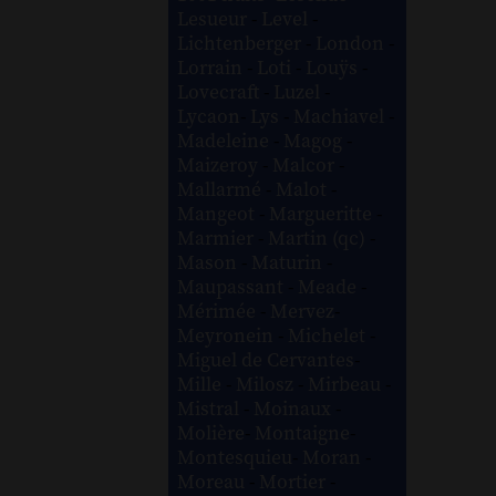
Lesueur
-
Level
-
Lichtenberger
-
London
-
Lorrain
-
Loti
-
Louÿs
-
Lovecraft
-
Luzel
-
Lycaon
-
Lys
-
Machiavel
-
Madeleine
-
Magog
-
Maizeroy
-
Malcor
-
Mallarmé
-
Malot
-
Mangeot
-
Margueritte
-
Marmier
-
Martin (qc)
-
Mason
-
Maturin
-
Maupassant
-
Meade
-
Mérimée
-
Mervez
-
Meyronein
-
Michelet
-
Miguel de Cervantes
-
Mille
-
Milosz
-
Mirbeau
-
Mistral
-
Moinaux
-
Molière
-
Montaigne
-
Montesquieu
-
Moran
-
Moreau
-
Mortier
-