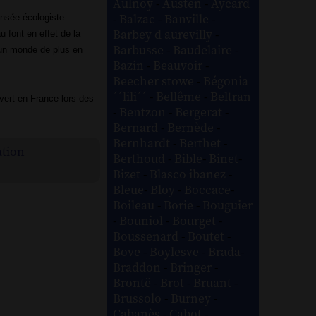
Aulnoy
-
Austen
-
Aycard
-
Balzac
-
Banville
-
pensée écologiste
Barbey d aurevilly
-
 font en effet de la
Barbusse
-
Baudelaire
-
s un monde de plus en
Bazin
-
Beauvoir
-
Beecher stowe
-
Bégonia
´´lili´´
-
Bellême
-
Beltran
vert en France lors des
-
Bentzon
-
Bergerat
-
Bernard
-
Bernède
-
Bernhardt
-
Berthet
-
ation
Berthoud
-
Bible
-
Binet
-
Bizet
-
Blasco ibanez
-
Bleue
-
Bloy
-
Boccace
-
Boileau
-
Borie
-
Bouguier
-
Bouniol
-
Bourget
-
Boussenard
-
Boutet
-
Bove
-
Boylesve
-
Brada
-
Braddon
-
Bringer
-
Brontë
-
Brot
-
Bruant
-
Brussolo
-
Burney
-
Cabanès
-
Cabot
-