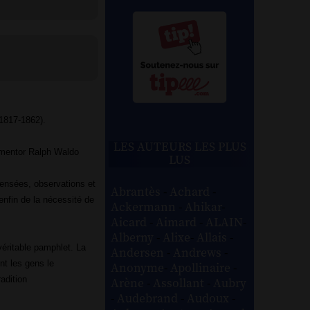
(1817-1862).
LES AUTEURS LES PLUS
 mentor Ralph Waldo
LUS
pensées, observations et
Abrantès
-
Achard
-
enfin de la nécessité de
Ackermann
-
Ahikar
-
Aicard
-
Aimard
-
ALAIN
-
Alberny
-
Alixe
-
Allais
-
véritable pamphlet. La
Andersen
-
Andrews
-
nt les gens le
Anonyme
-
Apollinaire
-
adition
Arène
-
Assollant
-
Aubry
-
Audebrand
-
Audoux
-