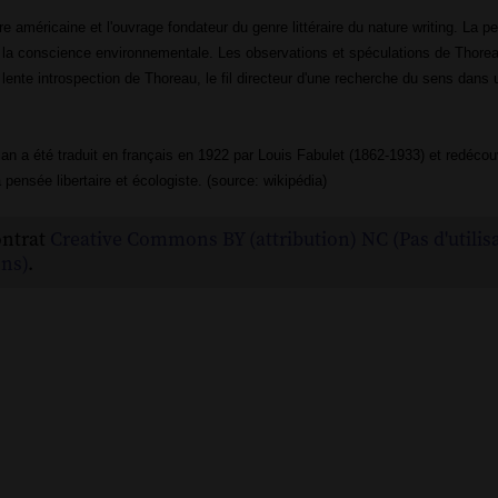
re américaine et l'ouvrage fondateur du genre littéraire du nature writing. La 
 la conscience environnementale. Les observations et spéculations de Thoreau
la lente introspection de Thoreau, le fil directeur d'une recherche du sens dan
an a été traduit en français en 1922 par Louis Fabulet (1862-1933) et redécou
ensée libertaire et écologiste. (source: wikipédia)
ontrat
Creative Commons BY (attribution) NC (Pas d'utilis
ns)
.