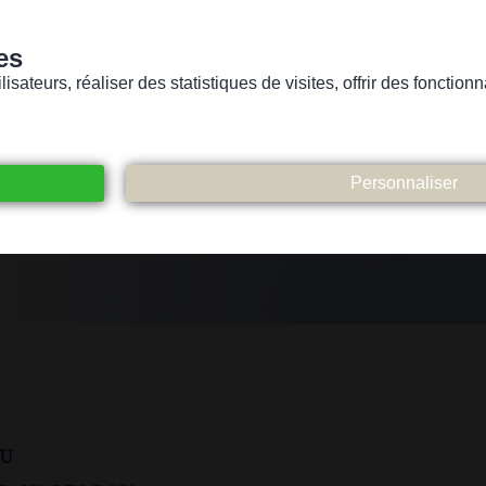
es
sateurs, réaliser des statistiques de visites, offrir des fonctio
Version pour personnes mal-voyantes ou non-voyantes
ices
Suivez-nous
Participez
Contact
au