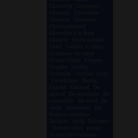
Casanova
-
Cervantes
-
Césanne
-
Cézembre
-
Chancel
-
Charasse
-
Chateaubriand
-
Chevalier à la Rose
-
Claretie
-
Claryssandre
-
Colet
-
Colette
-
Collins
-
Comtesse de ségur
-
Conan Doyle
-
Coppee
-
Coppée
-
Corday
-
Corneille
-
Corthis
-
Cory
-
Courteline
-
Darrig
-
Daudet
-
Daumal
-
De
nerval
-
De pourtalès
-
De
renneville
-
De staël
-
De
vesly
-
Decarreau
-
Del
-
Delarue mardrus
-
Delattre
-
Delly
-
Delorme
-
Demercastel
-
Derys
-
Desbordes Valmore
-