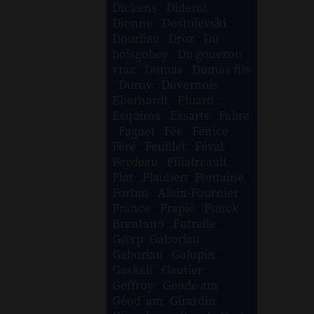
Dickens
-
Diderot
-
Dionne
-
Dostoïevski
-
Dourliac
-
Droz
-
Du
boisgobey
-
Du gouezou
vraz
-
Dumas
-
Dumas fils
-
Duruy
-
Duvernois
-
Eberhardt
-
Eluard
-
Esquiros
-
Essarts
-
Fabre
-
Faguet
-
Fée
-
Fénice
-
Féré
-
Feuillet
-
Féval
-
Feydeau
-
Filiatreault
-
Flat
-
Flaubert
-
Fontaine
-
Forbin
-
Alain-Fournier
-
France
-
Frapié
-
Funck
Brentano
-
Futrelle
-
G@rp
-
Gaboriau
-
Gaboriau
-
Galopin
-
Gaskell
-
Gautier
-
Geffroy
-
Géode am
-
Géod´am
-
Girardin
-