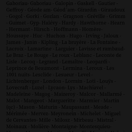
Gaboriau
-
Gaboriau
-
Galopin
-
Gaskell
-
Gautier
-
Geffroy
-
Géode am
-
Géod´am
-
Girardin
-
Giraudoux
-
Gogol
-
Gorki
-
Gozlan
-
Gragnon
-
Gréville
-
Grimm
-
Guimet
-
Gyp
-
Halévy
-
Hardy
-
Hawthorne
-
Hearn
-
Hermant
-
Hirsch
-
Hoffmann
-
Homère
-
Houssaye
-
Huc
-
Huchon
-
Hugo
-
Irving
-
Jaloux
-
James
-
Janin
-
Kipling
-
La bruyère
-
La Fontaine
-
Lacroix
-
Lamartine
-
Larguier
-
Lavisse et rambaud
-
Le Braz
-
Le Rouge
-
Le roux
-
Leblanc
-
Leconte de
Lisle
-
Lecoq
-
Legrand
-
Lemaître
-
Leopardi
-
Leprince de Beaumont
-
Lermina
-
Leroux
-
Les
1001 nuits
-
Lesclide
-
Lesueur
-
Level
-
Lichtenberger
-
London
-
Lorrain
-
Loti
-
Louÿs
-
Lovecraft
-
Luzel
-
Lycaon
-
Lys
-
Machiavel
-
Madeleine
-
Magog
-
Maizeroy
-
Malcor
-
Mallarmé
-
Malot
-
Mangeot
-
Margueritte
-
Marmier
-
Martin
(qc)
-
Mason
-
Maturin
-
Maupassant
-
Meade
-
Mérimée
-
Mervez
-
Meyronein
-
Michelet
-
Miguel
de Cervantes
-
Mille
-
Milosz
-
Mirbeau
-
Mistral
-
Moinaux
-
Molière
-
Montaigne
-
Montesquieu
-