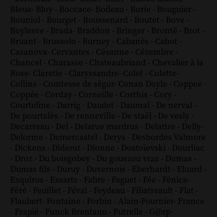
Bleue
-
Bloy
-
Boccace
-
Boileau
-
Borie
-
Bouguier
-
Bouniol
-
Bourget
-
Boussenard
-
Boutet
-
Bove
-
Boylesve
-
Brada
-
Braddon
-
Bringer
-
Brontë
-
Brot
-
Bruant
-
Brussolo
-
Burney
-
Cabanès
-
Cabot
-
Casanova
-
Cervantes
-
Césanne
-
Cézembre
-
Chancel
-
Charasse
-
Chateaubriand
-
Chevalier à la
Rose
-
Claretie
-
Claryssandre
-
Colet
-
Colette
-
Collins
-
Comtesse de ségur
-
Conan Doyle
-
Coppee
-
Coppée
-
Corday
-
Corneille
-
Corthis
-
Cory
-
Courteline
-
Darrig
-
Daudet
-
Daumal
-
De nerval
-
De pourtalès
-
De renneville
-
De staël
-
De vesly
-
Decarreau
-
Del
-
Delarue mardrus
-
Delattre
-
Delly
-
Delorme
-
Demercastel
-
Derys
-
Desbordes Valmore
-
Dickens
-
Diderot
-
Dionne
-
Dostoïevski
-
Dourliac
-
Droz
-
Du boisgobey
-
Du gouezou vraz
-
Dumas
-
Dumas fils
-
Duruy
-
Duvernois
-
Eberhardt
-
Eluard
-
Esquiros
-
Essarts
-
Fabre
-
Faguet
-
Fée
-
Fénice
-
Féré
-
Feuillet
-
Féval
-
Feydeau
-
Filiatreault
-
Flat
-
Flaubert
-
Fontaine
-
Forbin
-
Alain-Fournier
-
France
-
Frapié
-
Funck Brentano
-
Futrelle
-
G@rp
-