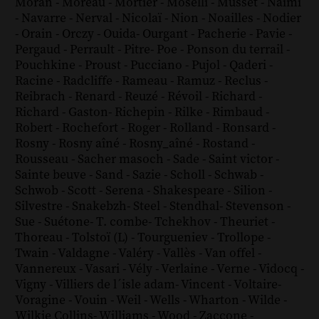
Moran
-
Moreau
-
Mortier
-
Moselli
-
Musset
-
Naïmi
-
Navarre
-
Nerval
-
Nicolaï
-
Nion
-
Noailles
-
Nodier
-
Orain
-
Orczy
-
Ouida
-
Ourgant
-
Pacherie
-
Pavie
-
Pergaud
-
Perrault
-
Pitre
-
Poe
-
Ponson du terrail
-
Pouchkine
-
Proust
-
Pucciano
-
Pujol
-
Qaderi
-
Racine
-
Radcliffe
-
Rameau
-
Ramuz
-
Reclus
-
Reibrach
-
Renard
-
Reuzé
-
Révoil
-
Richard
-
Richard - Gaston
-
Richepin
-
Rilke
-
Rimbaud
-
Robert
-
Rochefort
-
Roger
-
Rolland
-
Ronsard
-
Rosny
-
Rosny aîné
-
Rosny_aîné
-
Rostand
-
Rousseau
-
Sacher masoch
-
Sade
-
Saint victor
-
Sainte beuve
-
Sand
-
Sazie
-
Scholl
-
Schwab
-
Schwob
-
Scott
-
Serena
-
Shakespeare
-
Silion
-
Silvestre
-
Snakebzh
-
Steel
-
Stendhal
-
Stevenson
-
Sue
-
Suétone
-
T. combe
-
Tchekhov
-
Theuriet
-
Thoreau
-
Tolstoï (L)
-
Tourgueniev
-
Trollope
-
Twain
-
Valdagne
-
Valéry
-
Vallès
-
Van offel
-
Vannereux
-
Vasari
-
Vély
-
Verlaine
-
Verne
-
Vidocq
-
Vigny
-
Villiers de l´isle adam
-
Vincent
-
Voltaire
-
Voragine
-
Vouin
-
Weil
-
Wells
-
Wharton
-
Wilde
-
Wilkie Collins
-
Williams
-
Wood
-
Zaccone
-