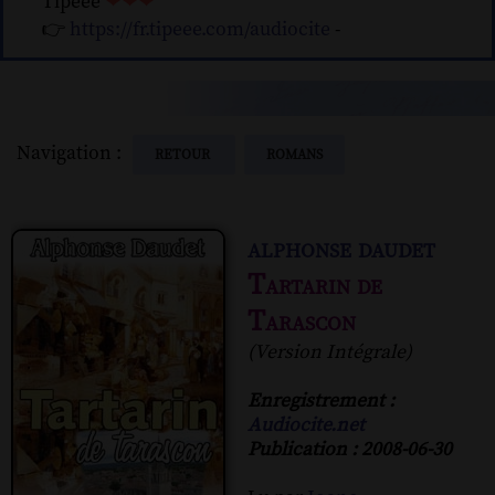
Tipeee
❤❤❤
👉
https://fr.tipeee.com/audiocite
-
Navigation :
RETOUR
ROMANS
alphonse daudet
Tartarin de
Tarascon
(Version Intégrale)
Enregistrement :
Audiocite.net
Publication : 2008-06-30