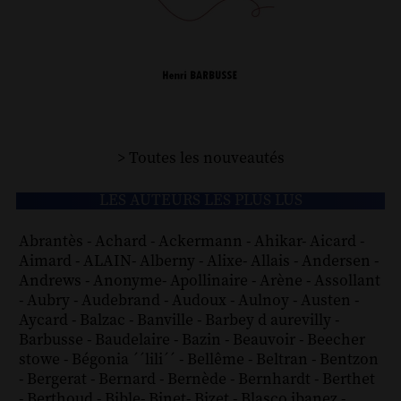
> Toutes les nouveautés
LES AUTEURS LES PLUS LUS
Abrantès
-
Achard
-
Ackermann
-
Ahikar
-
Aicard
-
Aimard
-
ALAIN
-
Alberny
-
Alixe
-
Allais
-
Andersen
-
Andrews
-
Anonyme
-
Apollinaire
-
Arène
-
Assollant
-
Aubry
-
Audebrand
-
Audoux
-
Aulnoy
-
Austen
-
Aycard
-
Balzac
-
Banville
-
Barbey d aurevilly
-
Barbusse
-
Baudelaire
-
Bazin
-
Beauvoir
-
Beecher
stowe
-
Bégonia ´´lili´´
-
Bellême
-
Beltran
-
Bentzon
-
Bergerat
-
Bernard
-
Bernède
-
Bernhardt
-
Berthet
-
Berthoud
-
Bible
-
Binet
-
Bizet
-
Blasco ibanez
-