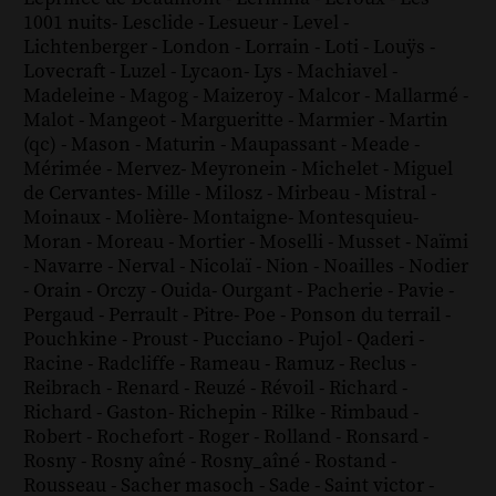
1001 nuits
-
Lesclide
-
Lesueur
-
Level
-
Lichtenberger
-
London
-
Lorrain
-
Loti
-
Louÿs
-
Lovecraft
-
Luzel
-
Lycaon
-
Lys
-
Machiavel
-
Madeleine
-
Magog
-
Maizeroy
-
Malcor
-
Mallarmé
-
Malot
-
Mangeot
-
Margueritte
-
Marmier
-
Martin
(qc)
-
Mason
-
Maturin
-
Maupassant
-
Meade
-
Mérimée
-
Mervez
-
Meyronein
-
Michelet
-
Miguel
de Cervantes
-
Mille
-
Milosz
-
Mirbeau
-
Mistral
-
Moinaux
-
Molière
-
Montaigne
-
Montesquieu
-
Moran
-
Moreau
-
Mortier
-
Moselli
-
Musset
-
Naïmi
-
Navarre
-
Nerval
-
Nicolaï
-
Nion
-
Noailles
-
Nodier
-
Orain
-
Orczy
-
Ouida
-
Ourgant
-
Pacherie
-
Pavie
-
Pergaud
-
Perrault
-
Pitre
-
Poe
-
Ponson du terrail
-
Pouchkine
-
Proust
-
Pucciano
-
Pujol
-
Qaderi
-
Racine
-
Radcliffe
-
Rameau
-
Ramuz
-
Reclus
-
Reibrach
-
Renard
-
Reuzé
-
Révoil
-
Richard
-
Richard - Gaston
-
Richepin
-
Rilke
-
Rimbaud
-
Robert
-
Rochefort
-
Roger
-
Rolland
-
Ronsard
-
Rosny
-
Rosny aîné
-
Rosny_aîné
-
Rostand
-
Rousseau
-
Sacher masoch
-
Sade
-
Saint victor
-