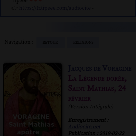
Tipeee
❤❤❤
👉
https://fr.tipeee.com/audiocite
-
Navigation :
RETOUR
RELIGIONS
Jacques de Voragine
La Légende dorée,
Saint Mathias, 24
février
(Version Intégrale)
Enregistrement :
Audiocite.net
Publication : 2019-02-22