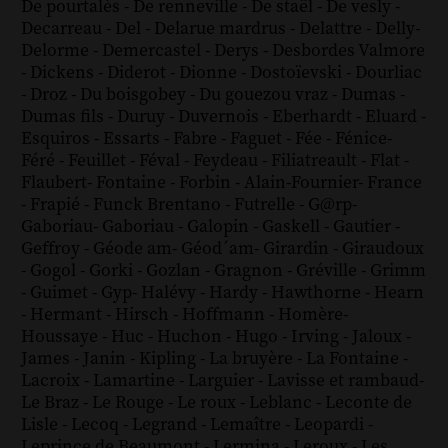
De pourtalès
-
De renneville
-
De staël
-
De vesly
-
Decarreau
-
Del
-
Delarue mardrus
-
Delattre
-
Delly
-
Delorme
-
Demercastel
-
Derys
-
Desbordes Valmore
-
Dickens
-
Diderot
-
Dionne
-
Dostoïevski
-
Dourliac
-
Droz
-
Du boisgobey
-
Du gouezou vraz
-
Dumas
-
Dumas fils
-
Duruy
-
Duvernois
-
Eberhardt
-
Eluard
-
Esquiros
-
Essarts
-
Fabre
-
Faguet
-
Fée
-
Fénice
-
Féré
-
Feuillet
-
Féval
-
Feydeau
-
Filiatreault
-
Flat
-
Flaubert
-
Fontaine
-
Forbin
-
Alain-Fournier
-
France
-
Frapié
-
Funck Brentano
-
Futrelle
-
G@rp
-
Gaboriau
-
Gaboriau
-
Galopin
-
Gaskell
-
Gautier
-
Geffroy
-
Géode am
-
Géod´am
-
Girardin
-
Giraudoux
-
Gogol
-
Gorki
-
Gozlan
-
Gragnon
-
Gréville
-
Grimm
-
Guimet
-
Gyp
-
Halévy
-
Hardy
-
Hawthorne
-
Hearn
-
Hermant
-
Hirsch
-
Hoffmann
-
Homère
-
Houssaye
-
Huc
-
Huchon
-
Hugo
-
Irving
-
Jaloux
-
James
-
Janin
-
Kipling
-
La bruyère
-
La Fontaine
-
Lacroix
-
Lamartine
-
Larguier
-
Lavisse et rambaud
-
Le Braz
-
Le Rouge
-
Le roux
-
Leblanc
-
Leconte de
Lisle
-
Lecoq
-
Legrand
-
Lemaître
-
Leopardi
-
Leprince de Beaumont
-
Lermina
-
Leroux
-
Les