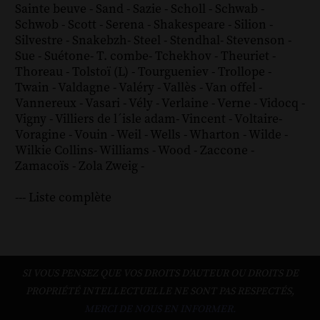
Sainte beuve
-
Sand
-
Sazie
-
Scholl
-
Schwab
-
Schwob
-
Scott
-
Serena
-
Shakespeare
-
Silion
-
Silvestre
-
Snakebzh
-
Steel
-
Stendhal
-
Stevenson
-
Sue
-
Suétone
-
T. combe
-
Tchekhov
-
Theuriet
-
Thoreau
-
Tolstoï (L)
-
Tourgueniev
-
Trollope
-
Twain
-
Valdagne
-
Valéry
-
Vallès
-
Van offel
-
Vannereux
-
Vasari
-
Vély
-
Verlaine
-
Verne
-
Vidocq
-
Vigny
-
Villiers de l´isle adam
-
Vincent
-
Voltaire
-
Voragine
-
Vouin
-
Weil
-
Wells
-
Wharton
-
Wilde
-
Wilkie Collins
-
Williams
-
Wood
-
Zaccone
-
Zamacoïs
-
Zola
Zweig
-
--- Liste complète
SI VOUS PENSEZ QUE VOS DROITS D'AUTEUR OU DROITS DE
PROPRIÉTÉ INTELLECTUELLE NE SONT PAS RESPECTÉS,
MERCI DE NOUS EN INFORMER.