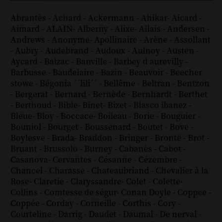
Abrantès
-
Achard
-
Ackermann
-
Ahikar
-
Aicard
-
Aimard
-
ALAIN
-
Alberny
-
Alixe
-
Allais
-
Andersen
-
Andrews
-
Anonyme
-
Apollinaire
-
Arène
-
Assollant
-
Aubry
-
Audebrand
-
Audoux
-
Aulnoy
-
Austen
-
Aycard
-
Balzac
-
Banville
-
Barbey d aurevilly
-
Barbusse
-
Baudelaire
-
Bazin
-
Beauvoir
-
Beecher
stowe
-
Bégonia ´´lili´´
-
Bellême
-
Beltran
-
Bentzon
-
Bergerat
-
Bernard
-
Bernède
-
Bernhardt
-
Berthet
-
Berthoud
-
Bible
-
Binet
-
Bizet
-
Blasco ibanez
-
Bleue
-
Bloy
-
Boccace
-
Boileau
-
Borie
-
Bouguier
-
Bouniol
-
Bourget
-
Boussenard
-
Boutet
-
Bove
-
Boylesve
-
Brada
-
Braddon
-
Bringer
-
Brontë
-
Brot
-
Bruant
-
Brussolo
-
Burney
-
Cabanès
-
Cabot
-
Casanova
-
Cervantes
-
Césanne
-
Cézembre
-
Chancel
-
Charasse
-
Chateaubriand
-
Chevalier à la
Rose
-
Claretie
-
Claryssandre
-
Colet
-
Colette
-
Collins
-
Comtesse de ségur
-
Conan Doyle
-
Coppee
-
Coppée
-
Corday
-
Corneille
-
Corthis
-
Cory
-
Courteline
-
Darrig
-
Daudet
-
Daumal
-
De nerval
-