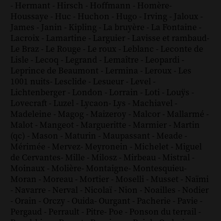
-
Hermant
-
Hirsch
-
Hoffmann
-
Homère
-
Houssaye
-
Huc
-
Huchon
-
Hugo
-
Irving
-
Jaloux
-
James
-
Janin
-
Kipling
-
La bruyère
-
La Fontaine
-
Lacroix
-
Lamartine
-
Larguier
-
Lavisse et rambaud
-
Le Braz
-
Le Rouge
-
Le roux
-
Leblanc
-
Leconte de
Lisle
-
Lecoq
-
Legrand
-
Lemaître
-
Leopardi
-
Leprince de Beaumont
-
Lermina
-
Leroux
-
Les
1001 nuits
-
Lesclide
-
Lesueur
-
Level
-
Lichtenberger
-
London
-
Lorrain
-
Loti
-
Louÿs
-
Lovecraft
-
Luzel
-
Lycaon
-
Lys
-
Machiavel
-
Madeleine
-
Magog
-
Maizeroy
-
Malcor
-
Mallarmé
-
Malot
-
Mangeot
-
Margueritte
-
Marmier
-
Martin
(qc)
-
Mason
-
Maturin
-
Maupassant
-
Meade
-
Mérimée
-
Mervez
-
Meyronein
-
Michelet
-
Miguel
de Cervantes
-
Mille
-
Milosz
-
Mirbeau
-
Mistral
-
Moinaux
-
Molière
-
Montaigne
-
Montesquieu
-
Moran
-
Moreau
-
Mortier
-
Moselli
-
Musset
-
Naïmi
-
Navarre
-
Nerval
-
Nicolaï
-
Nion
-
Noailles
-
Nodier
-
Orain
-
Orczy
-
Ouida
-
Ourgant
-
Pacherie
-
Pavie
-
Pergaud
-
Perrault
-
Pitre
-
Poe
-
Ponson du terrail
-