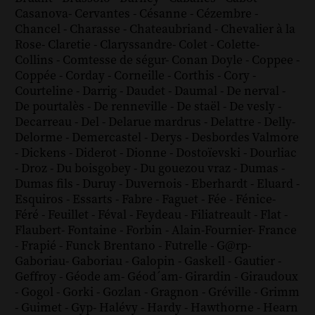
Casanova
-
Cervantes
-
Césanne
-
Cézembre
-
Chancel
-
Charasse
-
Chateaubriand
-
Chevalier à la
Rose
-
Claretie
-
Claryssandre
-
Colet
-
Colette
-
Collins
-
Comtesse de ségur
-
Conan Doyle
-
Coppee
-
Coppée
-
Corday
-
Corneille
-
Corthis
-
Cory
-
Courteline
-
Darrig
-
Daudet
-
Daumal
-
De nerval
-
De pourtalès
-
De renneville
-
De staël
-
De vesly
-
Decarreau
-
Del
-
Delarue mardrus
-
Delattre
-
Delly
-
Delorme
-
Demercastel
-
Derys
-
Desbordes Valmore
-
Dickens
-
Diderot
-
Dionne
-
Dostoïevski
-
Dourliac
-
Droz
-
Du boisgobey
-
Du gouezou vraz
-
Dumas
-
Dumas fils
-
Duruy
-
Duvernois
-
Eberhardt
-
Eluard
-
Esquiros
-
Essarts
-
Fabre
-
Faguet
-
Fée
-
Fénice
-
Féré
-
Feuillet
-
Féval
-
Feydeau
-
Filiatreault
-
Flat
-
Flaubert
-
Fontaine
-
Forbin
-
Alain-Fournier
-
France
-
Frapié
-
Funck Brentano
-
Futrelle
-
G@rp
-
Gaboriau
-
Gaboriau
-
Galopin
-
Gaskell
-
Gautier
-
Geffroy
-
Géode am
-
Géod´am
-
Girardin
-
Giraudoux
-
Gogol
-
Gorki
-
Gozlan
-
Gragnon
-
Gréville
-
Grimm
-
Guimet
-
Gyp
-
Halévy
-
Hardy
-
Hawthorne
-
Hearn