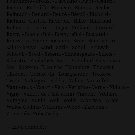
Pouchkine
-
Proust
-
Pucciano
-
Pujol
-
Qaderi
-
Racine
-
Radcliffe
-
Rameau
-
Ramuz
-
Reclus
-
Reibrach
-
Renard
-
Reuzé
-
Révoil
-
Richard
-
Richard - Gaston
-
Richepin
-
Rilke
-
Rimbaud
-
Robert
-
Rochefort
-
Roger
-
Rolland
-
Ronsard
-
Rosny
-
Rosny aîné
-
Rosny_aîné
-
Rostand
-
Rousseau
-
Sacher masoch
-
Sade
-
Saint victor
-
Sainte beuve
-
Sand
-
Sazie
-
Scholl
-
Schwab
-
Schwob
-
Scott
-
Serena
-
Shakespeare
-
Silion
-
Silvestre
-
Snakebzh
-
Steel
-
Stendhal
-
Stevenson
-
Sue
-
Suétone
-
T. combe
-
Tchekhov
-
Theuriet
-
Thoreau
-
Tolstoï (L)
-
Tourgueniev
-
Trollope
-
Twain
-
Valdagne
-
Valéry
-
Vallès
-
Van offel
-
Vannereux
-
Vasari
-
Vély
-
Verlaine
-
Verne
-
Vidocq
-
Vigny
-
Villiers de l´isle adam
-
Vincent
-
Voltaire
-
Voragine
-
Vouin
-
Weil
-
Wells
-
Wharton
-
Wilde
-
Wilkie Collins
-
Williams
-
Wood
-
Zaccone
-
Zamacoïs
-
Zola
Zweig
-
--- Liste complète