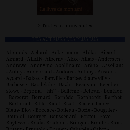
> Toutes les nouveautés
LES AUTEURS LES PLUS LUS
Abrantès
-
Achard
-
Ackermann
-
Ahikar
-
Aicard
-
Aimard
-
ALAIN
-
Alberny
-
Alixe
-
Allais
-
Andersen
-
Andrews
-
Anonyme
-
Apollinaire
-
Arène
-
Assollant
-
Aubry
-
Audebrand
-
Audoux
-
Aulnoy
-
Austen
-
Aycard
-
Balzac
-
Banville
-
Barbey d aurevilly
-
Barbusse
-
Baudelaire
-
Bazin
-
Beauvoir
-
Beecher
stowe
-
Bégonia ´´lili´´
-
Bellême
-
Beltran
-
Bentzon
-
Bergerat
-
Bernard
-
Bernède
-
Bernhardt
-
Berthet
-
Berthoud
-
Bible
-
Binet
-
Bizet
-
Blasco ibanez
-
Bleue
-
Bloy
-
Boccace
-
Boileau
-
Borie
-
Bouguier
-
Bouniol
-
Bourget
-
Boussenard
-
Boutet
-
Bove
-
Boylesve
-
Brada
-
Braddon
-
Bringer
-
Brontë
-
Brot
-
Bruant
-
Brussolo
-
Burney
-
Cabanès
-
Cabot
-