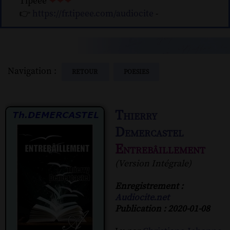
Tipeee
❤❤❤
👉
https://fr.tipeee.com/audiocite
-
Navigation :
RETOUR
POESIES
Thierry
Demercastel
Entrebâillement
(Version Intégrale)
Enregistrement :
Audiocite.net
Publication : 2020-01-08