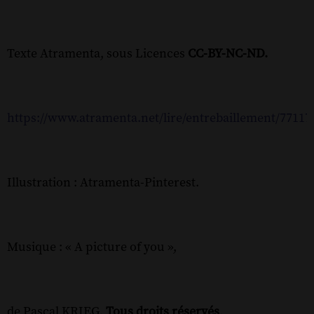
Texte Atramenta, sous Licences
CC-BY-NC-ND.
https://www.atramenta.net/lire/entrebaillement/77117
Illustration : Atramenta-Pinterest.
Musique : « A picture of you »,
de Pascal KRIEG,
Tous droits réservés
,