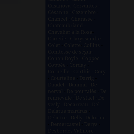
Casanova
-
Cervantes
-
Césanne
-
Cézembre
-
Chancel
-
Charasse
-
Chateaubriand
-
Chevalier à la Rose
-
Claretie
-
Claryssandre
-
Colet
-
Colette
-
Collins
-
Comtesse de ségur
-
Conan Doyle
-
Coppee
-
Coppée
-
Corday
-
Corneille
-
Corthis
-
Cory
-
Courteline
-
Darrig
-
Daudet
-
Daumal
-
De
nerval
-
De pourtalès
-
De
renneville
-
De staël
-
De
vesly
-
Decarreau
-
Del
-
Delarue mardrus
-
Delattre
-
Delly
-
Delorme
-
Demercastel
-
Derys
-
Desbordes Valmore
-