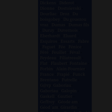
Dickens
-
Diderot
-
Dionne
-
Dostoïevski
-
Dourliac
-
Droz
-
Du
boisgobey
-
Du gouezou
vraz
-
Dumas
-
Dumas fils
-
Duruy
-
Duvernois
-
Eberhardt
-
Eluard
-
Esquiros
-
Essarts
-
Fabre
-
Faguet
-
Fée
-
Fénice
-
Féré
-
Feuillet
-
Féval
-
Feydeau
-
Filiatreault
-
Flat
-
Flaubert
-
Fontaine
-
Forbin
-
Alain-Fournier
-
France
-
Frapié
-
Funck
Brentano
-
Futrelle
-
G@rp
-
Gaboriau
-
Gaboriau
-
Galopin
-
Gaskell
-
Gautier
-
Geffroy
-
Géode am
-
Géod´am
-
Girardin
-