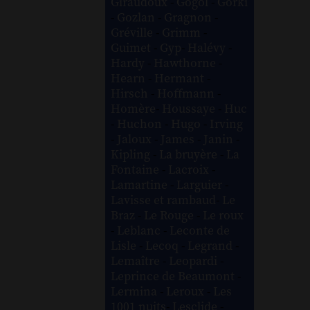
Giraudoux
-
Gogol
-
Gorki
-
Gozlan
-
Gragnon
-
Gréville
-
Grimm
-
Guimet
-
Gyp
-
Halévy
-
Hardy
-
Hawthorne
-
Hearn
-
Hermant
-
Hirsch
-
Hoffmann
-
Homère
-
Houssaye
-
Huc
-
Huchon
-
Hugo
-
Irving
-
Jaloux
-
James
-
Janin
-
Kipling
-
La bruyère
-
La
Fontaine
-
Lacroix
-
Lamartine
-
Larguier
-
Lavisse et rambaud
-
Le
Braz
-
Le Rouge
-
Le roux
-
Leblanc
-
Leconte de
Lisle
-
Lecoq
-
Legrand
-
Lemaître
-
Leopardi
-
Leprince de Beaumont
-
Lermina
-
Leroux
-
Les
1001 nuits
-
Lesclide
-