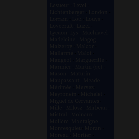
Lesueur
-
Level
-
Lichtenberger
-
London
-
Lorrain
-
Loti
-
Louÿs
-
Lovecraft
-
Luzel
-
Lycaon
-
Lys
-
Machiavel
-
Madeleine
-
Magog
-
Maizeroy
-
Malcor
-
Mallarmé
-
Malot
-
Mangeot
-
Margueritte
-
Marmier
-
Martin (qc)
-
Mason
-
Maturin
-
Maupassant
-
Meade
-
Mérimée
-
Mervez
-
Meyronein
-
Michelet
-
Miguel de Cervantes
-
Mille
-
Milosz
-
Mirbeau
-
Mistral
-
Moinaux
-
Molière
-
Montaigne
-
Montesquieu
-
Moran
-
Moreau
-
Mortier
-