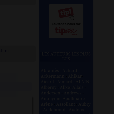
ation
LES AUTEURS LES PLUS
LUS
Abrantès
-
Achard
-
Ackermann
-
Ahikar
-
Aicard
-
Aimard
-
ALAIN
-
Alberny
-
Alixe
-
Allais
-
Andersen
-
Andrews
-
Anonyme
-
Apollinaire
-
Arène
-
Assollant
-
Aubry
-
Audebrand
-
Audoux
-