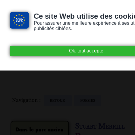
Ce site Web utilise des cooki
Pour assurer une meilleure expérience à ses utili
publicités ciblées.
Accueil
Livres audio
Lecteurs / Lectr
Navigation :
RETOUR
POESIES
Stuart Merrill