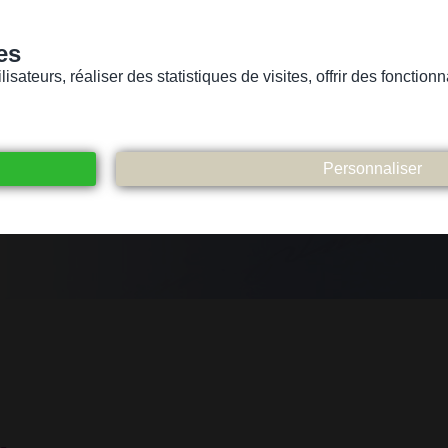
es
sateurs, réaliser des statistiques de visites, offrir des fonctio
Version pour personnes mal-voyantes ou non-voyantes
ices
Suivez-nous
Participez
Contact