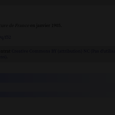
ure de France
en janvier 1905.
9q/f52
ontrat
Creative Commons BY (attribution) NC (Pas d'utilis
ns)
.