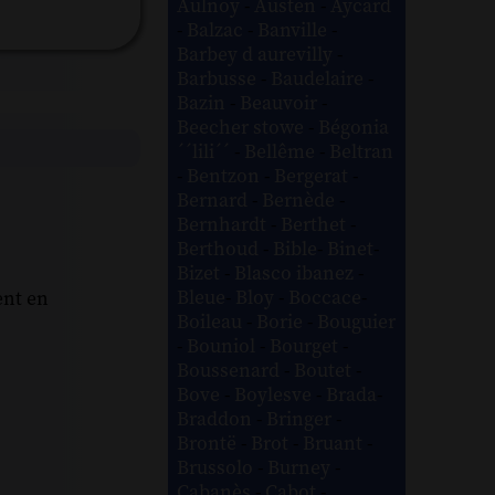
Aulnoy
-
Austen
-
Aycard
-
Balzac
-
Banville
-
Barbey d aurevilly
-
Barbusse
-
Baudelaire
-
Bazin
-
Beauvoir
-
Beecher stowe
-
Bégonia
´´lili´´
-
Bellême
-
Beltran
-
Bentzon
-
Bergerat
-
Bernard
-
Bernède
-
Bernhardt
-
Berthet
-
Berthoud
-
Bible
-
Binet
-
Bizet
-
Blasco ibanez
-
Bleue
-
Bloy
-
Boccace
-
ent en
Boileau
-
Borie
-
Bouguier
-
Bouniol
-
Bourget
-
Boussenard
-
Boutet
-
Bove
-
Boylesve
-
Brada
-
Braddon
-
Bringer
-
Brontë
-
Brot
-
Bruant
-
Brussolo
-
Burney
-
Cabanès
-
Cabot
-