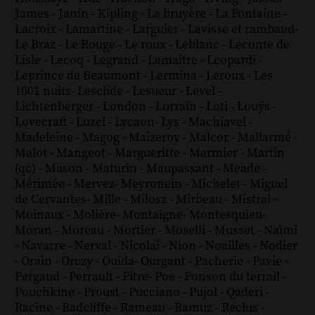
James
-
Janin
-
Kipling
-
La bruyère
-
La Fontaine
-
Lacroix
-
Lamartine
-
Larguier
-
Lavisse et rambaud
-
Le Braz
-
Le Rouge
-
Le roux
-
Leblanc
-
Leconte de
Lisle
-
Lecoq
-
Legrand
-
Lemaître
-
Leopardi
-
Leprince de Beaumont
-
Lermina
-
Leroux
-
Les
1001 nuits
-
Lesclide
-
Lesueur
-
Level
-
Lichtenberger
-
London
-
Lorrain
-
Loti
-
Louÿs
-
Lovecraft
-
Luzel
-
Lycaon
-
Lys
-
Machiavel
-
Madeleine
-
Magog
-
Maizeroy
-
Malcor
-
Mallarmé
-
Malot
-
Mangeot
-
Margueritte
-
Marmier
-
Martin
(qc)
-
Mason
-
Maturin
-
Maupassant
-
Meade
-
Mérimée
-
Mervez
-
Meyronein
-
Michelet
-
Miguel
de Cervantes
-
Mille
-
Milosz
-
Mirbeau
-
Mistral
-
Moinaux
-
Molière
-
Montaigne
-
Montesquieu
-
Moran
-
Moreau
-
Mortier
-
Moselli
-
Musset
-
Naïmi
-
Navarre
-
Nerval
-
Nicolaï
-
Nion
-
Noailles
-
Nodier
-
Orain
-
Orczy
-
Ouida
-
Ourgant
-
Pacherie
-
Pavie
-
Pergaud
-
Perrault
-
Pitre
-
Poe
-
Ponson du terrail
-
Pouchkine
-
Proust
-
Pucciano
-
Pujol
-
Qaderi
-
Racine
-
Radcliffe
-
Rameau
-
Ramuz
-
Reclus
-