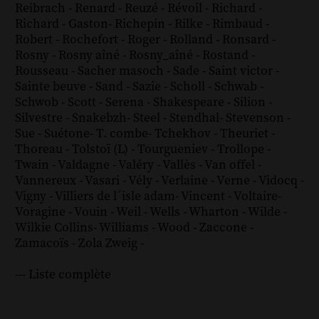
Reibrach
-
Renard
-
Reuzé
-
Révoil
-
Richard
-
Richard - Gaston
-
Richepin
-
Rilke
-
Rimbaud
-
Robert
-
Rochefort
-
Roger
-
Rolland
-
Ronsard
-
Rosny
-
Rosny aîné
-
Rosny_aîné
-
Rostand
-
Rousseau
-
Sacher masoch
-
Sade
-
Saint victor
-
Sainte beuve
-
Sand
-
Sazie
-
Scholl
-
Schwab
-
Schwob
-
Scott
-
Serena
-
Shakespeare
-
Silion
-
Silvestre
-
Snakebzh
-
Steel
-
Stendhal
-
Stevenson
-
Sue
-
Suétone
-
T. combe
-
Tchekhov
-
Theuriet
-
Thoreau
-
Tolstoï (L)
-
Tourgueniev
-
Trollope
-
Twain
-
Valdagne
-
Valéry
-
Vallès
-
Van offel
-
Vannereux
-
Vasari
-
Vély
-
Verlaine
-
Verne
-
Vidocq
-
Vigny
-
Villiers de l´isle adam
-
Vincent
-
Voltaire
-
Voragine
-
Vouin
-
Weil
-
Wells
-
Wharton
-
Wilde
-
Wilkie Collins
-
Williams
-
Wood
-
Zaccone
-
Zamacoïs
-
Zola
Zweig
-
--- Liste complète