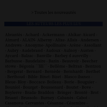
> Toutes les nouveautés
LES AUTEURS LES PLUS LUS
Abrantès
-
Achard
-
Ackermann
-
Ahikar
-
Aicard
-
Aimard
-
ALAIN
-
Alberny
-
Alixe
-
Allais
-
Andersen
-
Andrews
-
Anonyme
-
Apollinaire
-
Arène
-
Assollant
-
Aubry
-
Audebrand
-
Audoux
-
Aulnoy
-
Austen
-
Aycard
-
Balzac
-
Banville
-
Barbey d aurevilly
-
Barbusse
-
Baudelaire
-
Bazin
-
Beauvoir
-
Beecher
stowe
-
Bégonia ´´lili´´
-
Bellême
-
Beltran
-
Bentzon
-
Bergerat
-
Bernard
-
Bernède
-
Bernhardt
-
Berthet
-
Berthoud
-
Bible
-
Binet
-
Bizet
-
Blasco ibanez
-
Bleue
-
Bloy
-
Boccace
-
Boileau
-
Borie
-
Bouguier
-
Bouniol
-
Bourget
-
Boussenard
-
Boutet
-
Bove
-
Boylesve
-
Brada
-
Braddon
-
Bringer
-
Brontë
-
Brot
-
Bruant
-
Brussolo
-
Burney
-
Cabanès
-
Cabot
-
Casanova
-
Cervantes
-
Césanne
-
Cézembre
-