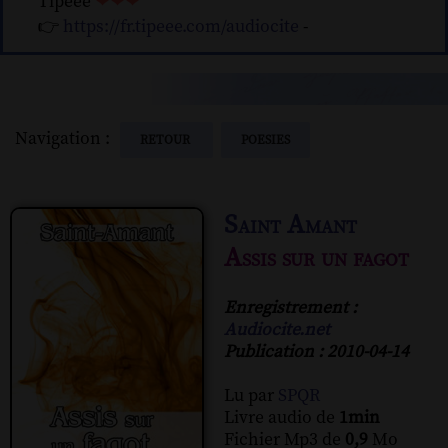
Tipeee
❤❤❤
👉
https://fr.tipeee.com/audiocite
-
Navigation :
RETOUR
POESIES
Saint Amant
Assis sur un fagot
Enregistrement :
Audiocite.net
Publication : 2010-04-14
Lu par
SPQR
Livre audio de
1min
Fichier Mp3 de
0,9
Mo