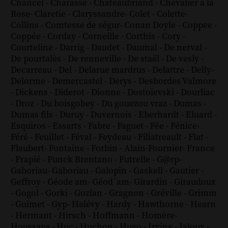
Chancel
-
Charasse
-
Chateaubriand
-
Chevalier à la
Rose
-
Claretie
-
Claryssandre
-
Colet
-
Colette
-
Collins
-
Comtesse de ségur
-
Conan Doyle
-
Coppee
-
Coppée
-
Corday
-
Corneille
-
Corthis
-
Cory
-
Courteline
-
Darrig
-
Daudet
-
Daumal
-
De nerval
-
De pourtalès
-
De renneville
-
De staël
-
De vesly
-
Decarreau
-
Del
-
Delarue mardrus
-
Delattre
-
Delly
-
Delorme
-
Demercastel
-
Derys
-
Desbordes Valmore
-
Dickens
-
Diderot
-
Dionne
-
Dostoïevski
-
Dourliac
-
Droz
-
Du boisgobey
-
Du gouezou vraz
-
Dumas
-
Dumas fils
-
Duruy
-
Duvernois
-
Eberhardt
-
Eluard
-
Esquiros
-
Essarts
-
Fabre
-
Faguet
-
Fée
-
Fénice
-
Féré
-
Feuillet
-
Féval
-
Feydeau
-
Filiatreault
-
Flat
-
Flaubert
-
Fontaine
-
Forbin
-
Alain-Fournier
-
France
-
Frapié
-
Funck Brentano
-
Futrelle
-
G@rp
-
Gaboriau
-
Gaboriau
-
Galopin
-
Gaskell
-
Gautier
-
Geffroy
-
Géode am
-
Géod´am
-
Girardin
-
Giraudoux
-
Gogol
-
Gorki
-
Gozlan
-
Gragnon
-
Gréville
-
Grimm
-
Guimet
-
Gyp
-
Halévy
-
Hardy
-
Hawthorne
-
Hearn
-
Hermant
-
Hirsch
-
Hoffmann
-
Homère
-
Houssaye
-
Huc
-
Huchon
-
Hugo
-
Irving
-
Jaloux
-