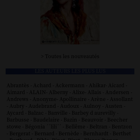
> Toutes les nouveautés
LES AUTEURS LES PLUS LUS
Abrantès
-
Achard
-
Ackermann
-
Ahikar
-
Aicard
-
Aimard
-
ALAIN
-
Alberny
-
Alixe
-
Allais
-
Andersen
-
Andrews
-
Anonyme
-
Apollinaire
-
Arène
-
Assollant
-
Aubry
-
Audebrand
-
Audoux
-
Aulnoy
-
Austen
-
Aycard
-
Balzac
-
Banville
-
Barbey d aurevilly
-
Barbusse
-
Baudelaire
-
Bazin
-
Beauvoir
-
Beecher
stowe
-
Bégonia ´´lili´´
-
Bellême
-
Beltran
-
Bentzon
-
Bergerat
-
Bernard
-
Bernède
-
Bernhardt
-
Berthet