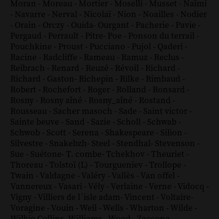
Moran
-
Moreau
-
Mortier
-
Moselli
-
Musset
-
Naïmi
-
Navarre
-
Nerval
-
Nicolaï
-
Nion
-
Noailles
-
Nodier
-
Orain
-
Orczy
-
Ouida
-
Ourgant
-
Pacherie
-
Pavie
-
Pergaud
-
Perrault
-
Pitre
-
Poe
-
Ponson du terrail
-
Pouchkine
-
Proust
-
Pucciano
-
Pujol
-
Qaderi
-
Racine
-
Radcliffe
-
Rameau
-
Ramuz
-
Reclus
-
Reibrach
-
Renard
-
Reuzé
-
Révoil
-
Richard
-
Richard - Gaston
-
Richepin
-
Rilke
-
Rimbaud
-
Robert
-
Rochefort
-
Roger
-
Rolland
-
Ronsard
-
Rosny
-
Rosny aîné
-
Rosny_aîné
-
Rostand
-
Rousseau
-
Sacher masoch
-
Sade
-
Saint victor
-
Sainte beuve
-
Sand
-
Sazie
-
Scholl
-
Schwab
-
Schwob
-
Scott
-
Serena
-
Shakespeare
-
Silion
-
Silvestre
-
Snakebzh
-
Steel
-
Stendhal
-
Stevenson
-
Sue
-
Suétone
-
T. combe
-
Tchekhov
-
Theuriet
-
Thoreau
-
Tolstoï (L)
-
Tourgueniev
-
Trollope
-
Twain
-
Valdagne
-
Valéry
-
Vallès
-
Van offel
-
Vannereux
-
Vasari
-
Vély
-
Verlaine
-
Verne
-
Vidocq
-
Vigny
-
Villiers de l´isle adam
-
Vincent
-
Voltaire
-
Voragine
-
Vouin
-
Weil
-
Wells
-
Wharton
-
Wilde
-
Wilkie Collins
-
Williams
-
Wood
-
Zaccone
-