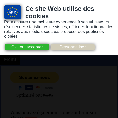
Ce site Web utilise des
cookies
Pour assurer une meilleure expérience à ses utilisateurs,
Version pour personnes mal-voyantes ou non-voyantes
réaliser des statistiques de visites, offrir des fonctionnalités
relatives aux médias sociaux, proposer des publicités
ciblées.
Menu
Optimisé par
Vous pouvez également nous soutenir sur