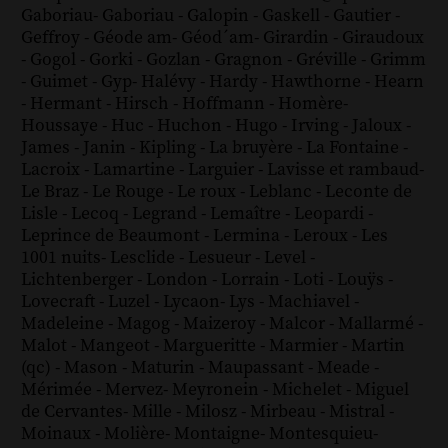
Gaboriau
-
Gaboriau
-
Galopin
-
Gaskell
-
Gautier
-
Geffroy
-
Géode am
-
Géod´am
-
Girardin
-
Giraudoux
-
Gogol
-
Gorki
-
Gozlan
-
Gragnon
-
Gréville
-
Grimm
-
Guimet
-
Gyp
-
Halévy
-
Hardy
-
Hawthorne
-
Hearn
-
Hermant
-
Hirsch
-
Hoffmann
-
Homère
-
Houssaye
-
Huc
-
Huchon
-
Hugo
-
Irving
-
Jaloux
-
James
-
Janin
-
Kipling
-
La bruyère
-
La Fontaine
-
Lacroix
-
Lamartine
-
Larguier
-
Lavisse et rambaud
-
Le Braz
-
Le Rouge
-
Le roux
-
Leblanc
-
Leconte de
Lisle
-
Lecoq
-
Legrand
-
Lemaître
-
Leopardi
-
Leprince de Beaumont
-
Lermina
-
Leroux
-
Les
1001 nuits
-
Lesclide
-
Lesueur
-
Level
-
Lichtenberger
-
London
-
Lorrain
-
Loti
-
Louÿs
-
Lovecraft
-
Luzel
-
Lycaon
-
Lys
-
Machiavel
-
Madeleine
-
Magog
-
Maizeroy
-
Malcor
-
Mallarmé
-
Malot
-
Mangeot
-
Margueritte
-
Marmier
-
Martin
(qc)
-
Mason
-
Maturin
-
Maupassant
-
Meade
-
Mérimée
-
Mervez
-
Meyronein
-
Michelet
-
Miguel
de Cervantes
-
Mille
-
Milosz
-
Mirbeau
-
Mistral
-
Moinaux
-
Molière
-
Montaigne
-
Montesquieu
-