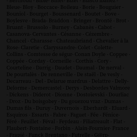
-
Berthoud
-
Bible
-
Binet
-
Bizet
-
Blasco ibanez
-
Bleue
-
Bloy
-
Boccace
-
Boileau
-
Borie
-
Bouguier
-
Bouniol
-
Bourget
-
Boussenard
-
Boutet
-
Bove
-
Boylesve
-
Brada
-
Braddon
-
Bringer
-
Brontë
-
Brot
-
Bruant
-
Brussolo
-
Burney
-
Cabanès
-
Cabot
-
Casanova
-
Cervantes
-
Césanne
-
Cézembre
-
Chancel
-
Charasse
-
Chateaubriand
-
Chevalier à la
Rose
-
Claretie
-
Claryssandre
-
Colet
-
Colette
-
Collins
-
Comtesse de ségur
-
Conan Doyle
-
Coppee
-
Coppée
-
Corday
-
Corneille
-
Corthis
-
Cory
-
Courteline
-
Darrig
-
Daudet
-
Daumal
-
De nerval
-
De pourtalès
-
De renneville
-
De staël
-
De vesly
-
Decarreau
-
Del
-
Delarue mardrus
-
Delattre
-
Delly
-
Delorme
-
Demercastel
-
Derys
-
Desbordes Valmore
-
Dickens
-
Diderot
-
Dionne
-
Dostoïevski
-
Dourliac
-
Droz
-
Du boisgobey
-
Du gouezou vraz
-
Dumas
-
Dumas fils
-
Duruy
-
Duvernois
-
Eberhardt
-
Eluard
-
Esquiros
-
Essarts
-
Fabre
-
Faguet
-
Fée
-
Fénice
-
Féré
-
Feuillet
-
Féval
-
Feydeau
-
Filiatreault
-
Flat
-
Flaubert
-
Fontaine
-
Forbin
-
Alain-Fournier
-
France
-
Frapié
-
Funck Brentano
-
Futrelle
-
G@rp
-