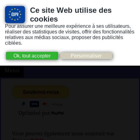
Ce site Web utilise des
cookies
Pour assurer une meilleure expérience à ses utilisateurs,
Version pour personnes mal-voyantes ou non-voyantes
réaliser des statistiques de visites, offrir des fonctionnalités
relatives aux médias sociaux, proposer des publicités
ciblées.
Menu
Optimisé par
Vous pouvez également nous soutenir sur