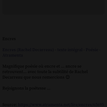
Encres
Encres (Rachel Decarreau) - texte intégral - Poésie -
Atramenta
Magnifique poésie où encre et ... ancre se
retrouvent... avec toute la subtilité de Rachel
Decarreau que nous remercions 😊
Rejoignons la poétesse ...
Source:
https://www.atramenta.net/lire/encres/65695