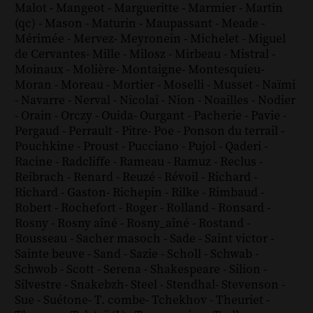
Malot
-
Mangeot
-
Margueritte
-
Marmier
-
Martin
(qc)
-
Mason
-
Maturin
-
Maupassant
-
Meade
-
Mérimée
-
Mervez
-
Meyronein
-
Michelet
-
Miguel
de Cervantes
-
Mille
-
Milosz
-
Mirbeau
-
Mistral
-
Moinaux
-
Molière
-
Montaigne
-
Montesquieu
-
Moran
-
Moreau
-
Mortier
-
Moselli
-
Musset
-
Naïmi
-
Navarre
-
Nerval
-
Nicolaï
-
Nion
-
Noailles
-
Nodier
-
Orain
-
Orczy
-
Ouida
-
Ourgant
-
Pacherie
-
Pavie
-
Pergaud
-
Perrault
-
Pitre
-
Poe
-
Ponson du terrail
-
Pouchkine
-
Proust
-
Pucciano
-
Pujol
-
Qaderi
-
Racine
-
Radcliffe
-
Rameau
-
Ramuz
-
Reclus
-
Reibrach
-
Renard
-
Reuzé
-
Révoil
-
Richard
-
Richard - Gaston
-
Richepin
-
Rilke
-
Rimbaud
-
Robert
-
Rochefort
-
Roger
-
Rolland
-
Ronsard
-
Rosny
-
Rosny aîné
-
Rosny_aîné
-
Rostand
-
Rousseau
-
Sacher masoch
-
Sade
-
Saint victor
-
Sainte beuve
-
Sand
-
Sazie
-
Scholl
-
Schwab
-
Schwob
-
Scott
-
Serena
-
Shakespeare
-
Silion
-
Silvestre
-
Snakebzh
-
Steel
-
Stendhal
-
Stevenson
-
Sue
-
Suétone
-
T. combe
-
Tchekhov
-
Theuriet
-