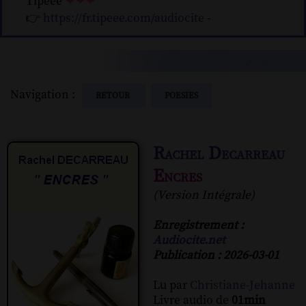
Tipeee
❤❤❤
👉
https://fr.tipeee.com/audiocite
-
Navigation :
RETOUR
POESIES
Rachel Decarreau
Encres
(Version Intégrale)
Enregistrement :
Audiocite.net
Publication : 2026-03-01
Lu par
Christiane-Jehanne
Livre audio de
01min