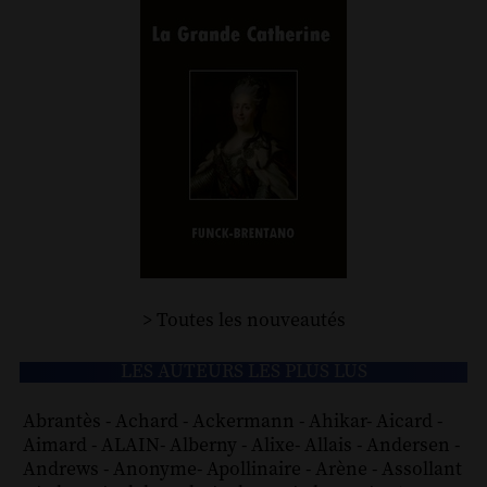
> Toutes les nouveautés
LES AUTEURS LES PLUS LUS
Abrantès
-
Achard
-
Ackermann
-
Ahikar
-
Aicard
-
Aimard
-
ALAIN
-
Alberny
-
Alixe
-
Allais
-
Andersen
-
Andrews
-
Anonyme
-
Apollinaire
-
Arène
-
Assollant