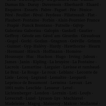
Dumas fils
-
Duruy
-
Duvernois
-
Eberhardt
-
Eluard
-
Esquiros
-
Essarts
-
Fabre
-
Faguet
-
Fée
-
Fénice
-
Féré
-
Feuillet
-
Féval
-
Feydeau
-
Filiatreault
-
Flat
-
Flaubert
-
Fontaine
-
Forbin
-
Alain-Fournier
-
France
-
Frapié
-
Funck Brentano
-
Futrelle
-
G@rp
-
Gaboriau
-
Gaboriau
-
Galopin
-
Gaskell
-
Gautier
-
Geffroy
-
Géode am
-
Géod´am
-
Girardin
-
Giraudoux
-
Gogol
-
Gorki
-
Gozlan
-
Gragnon
-
Gréville
-
Grimm
-
Guimet
-
Gyp
-
Halévy
-
Hardy
-
Hawthorne
-
Hearn
-
Hermant
-
Hirsch
-
Hoffmann
-
Homère
-
Houssaye
-
Huc
-
Huchon
-
Hugo
-
Irving
-
Jaloux
-
James
-
Janin
-
Kipling
-
La bruyère
-
La Fontaine
-
Lacroix
-
Lamartine
-
Larguier
-
Lavisse et rambaud
-
Le Braz
-
Le Rouge
-
Le roux
-
Leblanc
-
Leconte de
Lisle
-
Lecoq
-
Legrand
-
Lemaître
-
Leopardi
-
Leprince de Beaumont
-
Lermina
-
Leroux
-
Les
1001 nuits
-
Lesclide
-
Lesueur
-
Level
-
Lichtenberger
-
London
-
Lorrain
-
Loti
-
Louÿs
-
Lovecraft
-
Luzel
-
Lycaon
-
Lys
-
Machiavel
-
Madeleine
-
Magog
-
Maizeroy
-
Malcor
-
Mallarmé
-