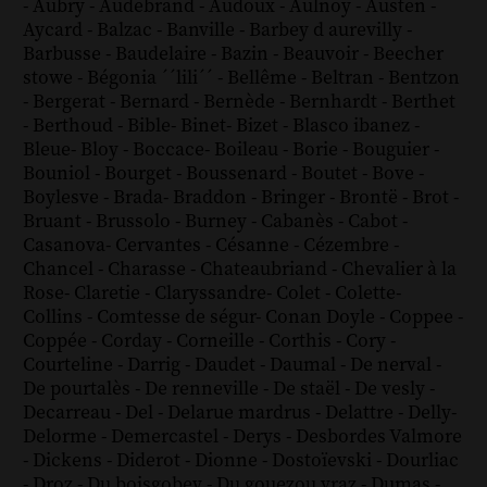
-
Aubry
-
Audebrand
-
Audoux
-
Aulnoy
-
Austen
-
Aycard
-
Balzac
-
Banville
-
Barbey d aurevilly
-
Barbusse
-
Baudelaire
-
Bazin
-
Beauvoir
-
Beecher
stowe
-
Bégonia ´´lili´´
-
Bellême
-
Beltran
-
Bentzon
-
Bergerat
-
Bernard
-
Bernède
-
Bernhardt
-
Berthet
-
Berthoud
-
Bible
-
Binet
-
Bizet
-
Blasco ibanez
-
Bleue
-
Bloy
-
Boccace
-
Boileau
-
Borie
-
Bouguier
-
Bouniol
-
Bourget
-
Boussenard
-
Boutet
-
Bove
-
Boylesve
-
Brada
-
Braddon
-
Bringer
-
Brontë
-
Brot
-
Bruant
-
Brussolo
-
Burney
-
Cabanès
-
Cabot
-
Casanova
-
Cervantes
-
Césanne
-
Cézembre
-
Chancel
-
Charasse
-
Chateaubriand
-
Chevalier à la
Rose
-
Claretie
-
Claryssandre
-
Colet
-
Colette
-
Collins
-
Comtesse de ségur
-
Conan Doyle
-
Coppee
-
Coppée
-
Corday
-
Corneille
-
Corthis
-
Cory
-
Courteline
-
Darrig
-
Daudet
-
Daumal
-
De nerval
-
De pourtalès
-
De renneville
-
De staël
-
De vesly
-
Decarreau
-
Del
-
Delarue mardrus
-
Delattre
-
Delly
-
Delorme
-
Demercastel
-
Derys
-
Desbordes Valmore
-
Dickens
-
Diderot
-
Dionne
-
Dostoïevski
-
Dourliac
-
Droz
-
Du boisgobey
-
Du gouezou vraz
-
Dumas
-