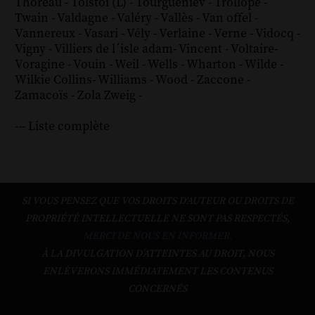
Thoreau
-
Tolstoï (L)
-
Tourgueniev
-
Trollope
-
Twain
-
Valdagne
-
Valéry
-
Vallès
-
Van offel
-
Vannereux
-
Vasari
-
Vély
-
Verlaine
-
Verne
-
Vidocq
-
Vigny
-
Villiers de l´isle adam
-
Vincent
-
Voltaire
-
Voragine
-
Vouin
-
Weil
-
Wells
-
Wharton
-
Wilde
-
Wilkie Collins
-
Williams
-
Wood
-
Zaccone
-
Zamacoïs
-
Zola
Zweig
-
--- Liste complète
SI VOUS PENSEZ QUE VOS DROITS D'AUTEUR OU DROITS DE
PROPRIÉTÉ INTELLECTUELLE NE SONT PAS RESPECTÉS,
MERCI DE NOUS EN INFORMER.
À LA DIVULGATION D’ATTEINTES AU DROIT, NOUS
ENLÈVERONS IMMÉDIATEMENT LES CONTENUS
CONCERNÉS