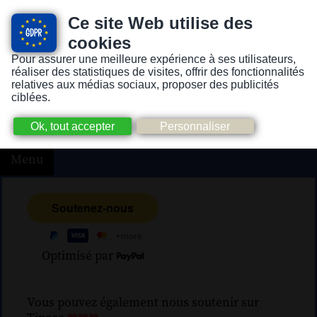
Ce site Web utilise des
cookies
Pour assurer une meilleure expérience à ses utilisateurs,
Version pour personnes mal-voyantes ou non-voyantes
réaliser des statistiques de visites, offrir des fonctionnalités
relatives aux médias sociaux, proposer des publicités
ciblées.
Menu
Optimisé par
Vous pouvez également nous soutenir sur