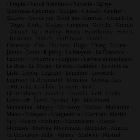
-
Frapié
-
Funck Brentano
-
Futrelle
-
G@rp
-
Gaboriau
-
Gaboriau
-
Galopin
-
Gaskell
-
Gautier
-
Geffroy
-
Géode am
-
Géod´am
-
Girardin
-
Giraudoux
-
Gogol
-
Gorki
-
Gozlan
-
Gragnon
-
Gréville
-
Grimm
-
Guimet
-
Gyp
-
Halévy
-
Hardy
-
Hawthorne
-
Hearn
-
Hermant
-
Hirsch
-
Hoffmann
-
Homère
-
Houssaye
-
Huc
-
Huchon
-
Hugo
-
Irving
-
Jaloux
-
James
-
Janin
-
Kipling
-
La bruyère
-
La Fontaine
-
Lacroix
-
Lamartine
-
Larguier
-
Lavisse et rambaud
-
Le Braz
-
Le Rouge
-
Le roux
-
Leblanc
-
Leconte de
Lisle
-
Lecoq
-
Legrand
-
Lemaître
-
Leopardi
-
Leprince de Beaumont
-
Lermina
-
Leroux
-
Les
1001 nuits
-
Lesclide
-
Lesueur
-
Level
-
Lichtenberger
-
London
-
Lorrain
-
Loti
-
Louÿs
-
Lovecraft
-
Luzel
-
Lycaon
-
Lys
-
Machiavel
-
Madeleine
-
Magog
-
Maizeroy
-
Malcor
-
Mallarmé
-
Malot
-
Mangeot
-
Margueritte
-
Marmier
-
Martin
(qc)
-
Mason
-
Maturin
-
Maupassant
-
Meade
-
Mérimée
-
Mervez
-
Meyronein
-
Michelet
-
Miguel
de Cervantes
-
Mille
-
Milosz
-
Mirbeau
-
Mistral
-