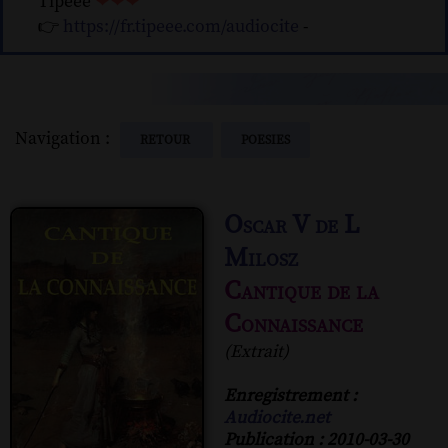
Tipeee
❤❤❤
👉
https://fr.tipeee.com/audiocite
-
Navigation :
RETOUR
POESIES
Oscar V de L
Milosz
Cantique de la
Connaissance
(Extrait)
Enregistrement :
Audiocite.net
Publication : 2010-03-30