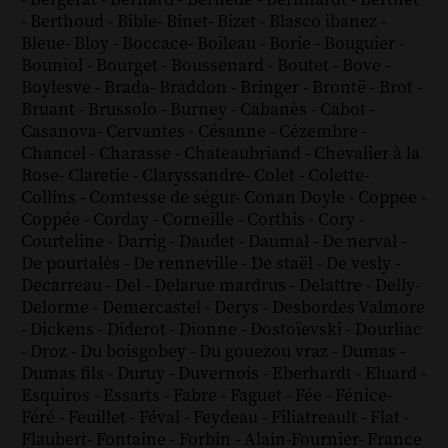
-
Berthoud
-
Bible
-
Binet
-
Bizet
-
Blasco ibanez
-
Bleue
-
Bloy
-
Boccace
-
Boileau
-
Borie
-
Bouguier
-
Bouniol
-
Bourget
-
Boussenard
-
Boutet
-
Bove
-
Boylesve
-
Brada
-
Braddon
-
Bringer
-
Brontë
-
Brot
-
Bruant
-
Brussolo
-
Burney
-
Cabanès
-
Cabot
-
Casanova
-
Cervantes
-
Césanne
-
Cézembre
-
Chancel
-
Charasse
-
Chateaubriand
-
Chevalier à la
Rose
-
Claretie
-
Claryssandre
-
Colet
-
Colette
-
Collins
-
Comtesse de ségur
-
Conan Doyle
-
Coppee
-
Coppée
-
Corday
-
Corneille
-
Corthis
-
Cory
-
Courteline
-
Darrig
-
Daudet
-
Daumal
-
De nerval
-
De pourtalès
-
De renneville
-
De staël
-
De vesly
-
Decarreau
-
Del
-
Delarue mardrus
-
Delattre
-
Delly
-
Delorme
-
Demercastel
-
Derys
-
Desbordes Valmore
-
Dickens
-
Diderot
-
Dionne
-
Dostoïevski
-
Dourliac
-
Droz
-
Du boisgobey
-
Du gouezou vraz
-
Dumas
-
Dumas fils
-
Duruy
-
Duvernois
-
Eberhardt
-
Eluard
-
Esquiros
-
Essarts
-
Fabre
-
Faguet
-
Fée
-
Fénice
-
Féré
-
Feuillet
-
Féval
-
Feydeau
-
Filiatreault
-
Flat
-
Flaubert
-
Fontaine
-
Forbin
-
Alain-Fournier
-
France