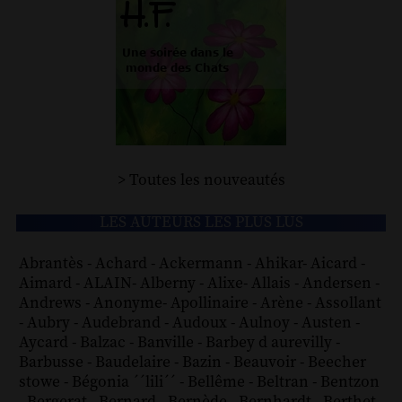
> Toutes les nouveautés
LES AUTEURS LES PLUS LUS
Abrantès
-
Achard
-
Ackermann
-
Ahikar
-
Aicard
-
Aimard
-
ALAIN
-
Alberny
-
Alixe
-
Allais
-
Andersen
-
Andrews
-
Anonyme
-
Apollinaire
-
Arène
-
Assollant
-
Aubry
-
Audebrand
-
Audoux
-
Aulnoy
-
Austen
-
Aycard
-
Balzac
-
Banville
-
Barbey d aurevilly
-
Barbusse
-
Baudelaire
-
Bazin
-
Beauvoir
-
Beecher
stowe
-
Bégonia ´´lili´´
-
Bellême
-
Beltran
-
Bentzon
-
Bergerat
-
Bernard
-
Bernède
-
Bernhardt
-
Berthet