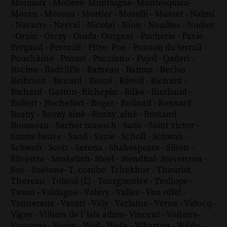
Moinaux
-
Molière
-
Montaigne
-
Montesquieu
-
Moran
-
Moreau
-
Mortier
-
Moselli
-
Musset
-
Naïmi
-
Navarre
-
Nerval
-
Nicolaï
-
Nion
-
Noailles
-
Nodier
-
Orain
-
Orczy
-
Ouida
-
Ourgant
-
Pacherie
-
Pavie
-
Pergaud
-
Perrault
-
Pitre
-
Poe
-
Ponson du terrail
-
Pouchkine
-
Proust
-
Pucciano
-
Pujol
-
Qaderi
-
Racine
-
Radcliffe
-
Rameau
-
Ramuz
-
Reclus
-
Reibrach
-
Renard
-
Reuzé
-
Révoil
-
Richard
-
Richard - Gaston
-
Richepin
-
Rilke
-
Rimbaud
-
Robert
-
Rochefort
-
Roger
-
Rolland
-
Ronsard
-
Rosny
-
Rosny aîné
-
Rosny_aîné
-
Rostand
-
Rousseau
-
Sacher masoch
-
Sade
-
Saint victor
-
Sainte beuve
-
Sand
-
Sazie
-
Scholl
-
Schwab
-
Schwob
-
Scott
-
Serena
-
Shakespeare
-
Silion
-
Silvestre
-
Snakebzh
-
Steel
-
Stendhal
-
Stevenson
-
Sue
-
Suétone
-
T. combe
-
Tchekhov
-
Theuriet
-
Thoreau
-
Tolstoï (L)
-
Tourgueniev
-
Trollope
-
Twain
-
Valdagne
-
Valéry
-
Vallès
-
Van offel
-
Vannereux
-
Vasari
-
Vély
-
Verlaine
-
Verne
-
Vidocq
-
Vigny
-
Villiers de l´isle adam
-
Vincent
-
Voltaire
-
Voragine
-
Vouin
-
Weil
-
Wells
-
Wharton
-
Wilde
-