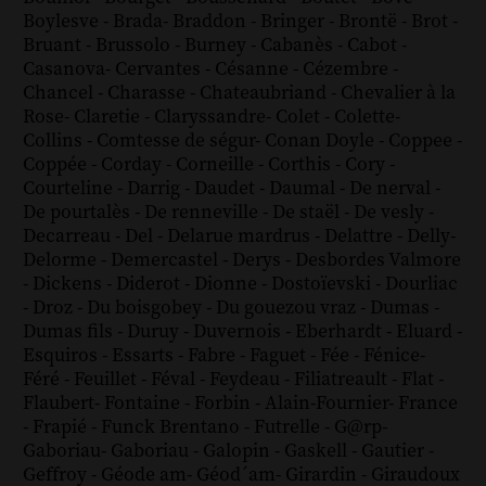
Boylesve
-
Brada
-
Braddon
-
Bringer
-
Brontë
-
Brot
-
Bruant
-
Brussolo
-
Burney
-
Cabanès
-
Cabot
-
Casanova
-
Cervantes
-
Césanne
-
Cézembre
-
Chancel
-
Charasse
-
Chateaubriand
-
Chevalier à la
Rose
-
Claretie
-
Claryssandre
-
Colet
-
Colette
-
Collins
-
Comtesse de ségur
-
Conan Doyle
-
Coppee
-
Coppée
-
Corday
-
Corneille
-
Corthis
-
Cory
-
Courteline
-
Darrig
-
Daudet
-
Daumal
-
De nerval
-
De pourtalès
-
De renneville
-
De staël
-
De vesly
-
Decarreau
-
Del
-
Delarue mardrus
-
Delattre
-
Delly
-
Delorme
-
Demercastel
-
Derys
-
Desbordes Valmore
-
Dickens
-
Diderot
-
Dionne
-
Dostoïevski
-
Dourliac
-
Droz
-
Du boisgobey
-
Du gouezou vraz
-
Dumas
-
Dumas fils
-
Duruy
-
Duvernois
-
Eberhardt
-
Eluard
-
Esquiros
-
Essarts
-
Fabre
-
Faguet
-
Fée
-
Fénice
-
Féré
-
Feuillet
-
Féval
-
Feydeau
-
Filiatreault
-
Flat
-
Flaubert
-
Fontaine
-
Forbin
-
Alain-Fournier
-
France
-
Frapié
-
Funck Brentano
-
Futrelle
-
G@rp
-
Gaboriau
-
Gaboriau
-
Galopin
-
Gaskell
-
Gautier
-
Geffroy
-
Géode am
-
Géod´am
-
Girardin
-
Giraudoux