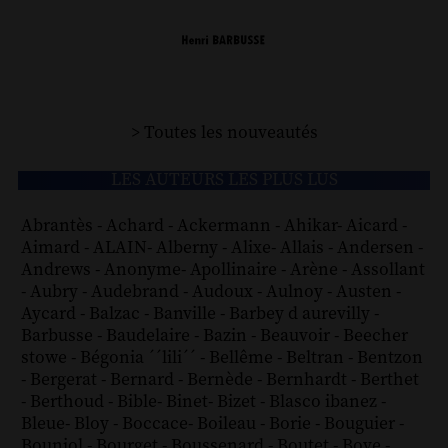
> Toutes les nouveautés
LES AUTEURS LES PLUS LUS
Abrantès
-
Achard
-
Ackermann
-
Ahikar
-
Aicard
-
Aimard
-
ALAIN
-
Alberny
-
Alixe
-
Allais
-
Andersen
-
Andrews
-
Anonyme
-
Apollinaire
-
Arène
-
Assollant
-
Aubry
-
Audebrand
-
Audoux
-
Aulnoy
-
Austen
-
Aycard
-
Balzac
-
Banville
-
Barbey d aurevilly
-
Barbusse
-
Baudelaire
-
Bazin
-
Beauvoir
-
Beecher
stowe
-
Bégonia ´´lili´´
-
Bellême
-
Beltran
-
Bentzon
-
Bergerat
-
Bernard
-
Bernède
-
Bernhardt
-
Berthet
-
Berthoud
-
Bible
-
Binet
-
Bizet
-
Blasco ibanez
-
Bleue
-
Bloy
-
Boccace
-
Boileau
-
Borie
-
Bouguier
-
Bouniol
-
Bourget
-
Boussenard
-
Boutet
-
Bove
-