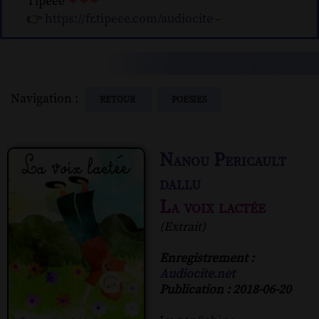
Tipeee
❤❤❤
👉
https://fr.tipeee.com/audiocite
-
Navigation :
RETOUR
POESIES
Nanou Pericault
dallu
La voix lactée
(Extrait)
Enregistrement :
Audiocite.net
Publication : 2018-06-20