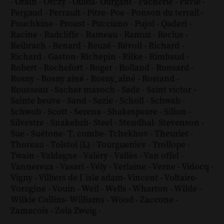
-
Orain
-
Orczy
-
Ouida
-
Ourgant
-
Pacherie
-
Pavie
-
Pergaud
-
Perrault
-
Pitre
-
Poe
-
Ponson du terrail
-
Pouchkine
-
Proust
-
Pucciano
-
Pujol
-
Qaderi
-
Racine
-
Radcliffe
-
Rameau
-
Ramuz
-
Reclus
-
Reibrach
-
Renard
-
Reuzé
-
Révoil
-
Richard
-
Richard - Gaston
-
Richepin
-
Rilke
-
Rimbaud
-
Robert
-
Rochefort
-
Roger
-
Rolland
-
Ronsard
-
Rosny
-
Rosny aîné
-
Rosny_aîné
-
Rostand
-
Rousseau
-
Sacher masoch
-
Sade
-
Saint victor
-
Sainte beuve
-
Sand
-
Sazie
-
Scholl
-
Schwab
-
Schwob
-
Scott
-
Serena
-
Shakespeare
-
Silion
-
Silvestre
-
Snakebzh
-
Steel
-
Stendhal
-
Stevenson
-
Sue
-
Suétone
-
T. combe
-
Tchekhov
-
Theuriet
-
Thoreau
-
Tolstoï (L)
-
Tourgueniev
-
Trollope
-
Twain
-
Valdagne
-
Valéry
-
Vallès
-
Van offel
-
Vannereux
-
Vasari
-
Vély
-
Verlaine
-
Verne
-
Vidocq
-
Vigny
-
Villiers de l´isle adam
-
Vincent
-
Voltaire
-
Voragine
-
Vouin
-
Weil
-
Wells
-
Wharton
-
Wilde
-
Wilkie Collins
-
Williams
-
Wood
-
Zaccone
-
Zamacoïs
-
Zola
Zweig
-