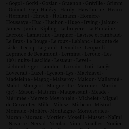
-
Gogol
-
Gorki
-
Gozlan
-
Gragnon
-
Gréville
-
Grimm
-
Guimet
-
Gyp
-
Halévy
-
Hardy
-
Hawthorne
-
Hearn
-
Hermant
-
Hirsch
-
Hoffmann
-
Homère
-
Houssaye
-
Huc
-
Huchon
-
Hugo
-
Irving
-
Jaloux
-
James
-
Janin
-
Kipling
-
La bruyère
-
La Fontaine
-
Lacroix
-
Lamartine
-
Larguier
-
Lavisse et rambaud
-
Le Braz
-
Le Rouge
-
Le roux
-
Leblanc
-
Leconte de
Lisle
-
Lecoq
-
Legrand
-
Lemaître
-
Leopardi
-
Leprince de Beaumont
-
Lermina
-
Leroux
-
Les
1001 nuits
-
Lesclide
-
Lesueur
-
Level
-
Lichtenberger
-
London
-
Lorrain
-
Loti
-
Louÿs
-
Lovecraft
-
Luzel
-
Lycaon
-
Lys
-
Machiavel
-
Madeleine
-
Magog
-
Maizeroy
-
Malcor
-
Mallarmé
-
Malot
-
Mangeot
-
Margueritte
-
Marmier
-
Martin
(qc)
-
Mason
-
Maturin
-
Maupassant
-
Meade
-
Mérimée
-
Mervez
-
Meyronein
-
Michelet
-
Miguel
de Cervantes
-
Mille
-
Milosz
-
Mirbeau
-
Mistral
-
Moinaux
-
Molière
-
Montaigne
-
Montesquieu
-
Moran
-
Moreau
-
Mortier
-
Moselli
-
Musset
-
Naïmi
-
Navarre
-
Nerval
-
Nicolaï
-
Nion
-
Noailles
-
Nodier