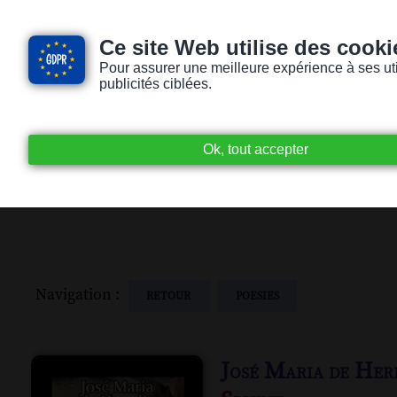
Ce site Web utilise des cooki
Pour assurer une meilleure expérience à ses utili
publicités ciblées.
Accueil
Livres audio
Lecteurs / Lectr
Navigation :
RETOUR
POESIES
José Maria de Her