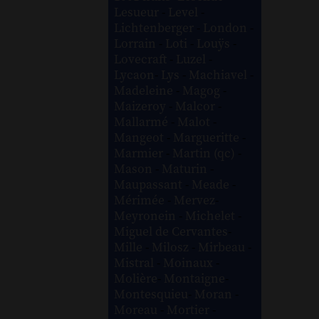
Lesueur
-
Level
-
Lichtenberger
-
London
-
Lorrain
-
Loti
-
Louÿs
-
Lovecraft
-
Luzel
-
Lycaon
-
Lys
-
Machiavel
-
Madeleine
-
Magog
-
Maizeroy
-
Malcor
-
Mallarmé
-
Malot
-
Mangeot
-
Margueritte
-
Marmier
-
Martin (qc)
-
Mason
-
Maturin
-
Maupassant
-
Meade
-
Mérimée
-
Mervez
-
Meyronein
-
Michelet
-
Miguel de Cervantes
-
Mille
-
Milosz
-
Mirbeau
-
Mistral
-
Moinaux
-
Molière
-
Montaigne
-
Montesquieu
-
Moran
-
Moreau
-
Mortier
-