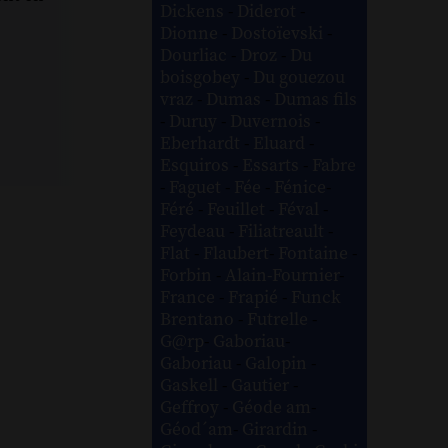
Dickens
-
Diderot
-
Dionne
-
Dostoïevski
-
Dourliac
-
Droz
-
Du
boisgobey
-
Du gouezou
vraz
-
Dumas
-
Dumas fils
-
Duruy
-
Duvernois
-
Eberhardt
-
Eluard
-
Esquiros
-
Essarts
-
Fabre
-
Faguet
-
Fée
-
Fénice
-
Féré
-
Feuillet
-
Féval
-
Feydeau
-
Filiatreault
-
Flat
-
Flaubert
-
Fontaine
-
Forbin
-
Alain-Fournier
-
France
-
Frapié
-
Funck
Brentano
-
Futrelle
-
G@rp
-
Gaboriau
-
Gaboriau
-
Galopin
-
Gaskell
-
Gautier
-
Geffroy
-
Géode am
-
Géod´am
-
Girardin
-