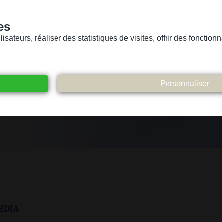
es
sateurs, réaliser des statistiques de visites, offrir des fonctio
Version pour personnes mal-voyantes ou non-voyantes
ices
Suivez-nous
Participez
Contact
edia