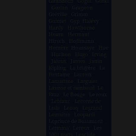
Giraudoux
-
Gogol
-
Gorki
-
Gozlan
-
Gragnon
-
Gréville
-
Grimm
-
Guimet
-
Gyp
-
Halévy
-
Hardy
-
Hawthorne
-
Hearn
-
Hermant
-
Hirsch
-
Hoffmann
-
Homère
-
Houssaye
-
Huc
-
Huchon
-
Hugo
-
Irving
-
Jaloux
-
James
-
Janin
-
Kipling
-
La bruyère
-
La
Fontaine
-
Lacroix
-
Lamartine
-
Larguier
-
Lavisse et rambaud
-
Le
Braz
-
Le Rouge
-
Le roux
-
Leblanc
-
Leconte de
Lisle
-
Lecoq
-
Legrand
-
Lemaître
-
Leopardi
-
Leprince de Beaumont
-
Lermina
-
Leroux
-
Les
1001 nuits
-
Lesclide
-