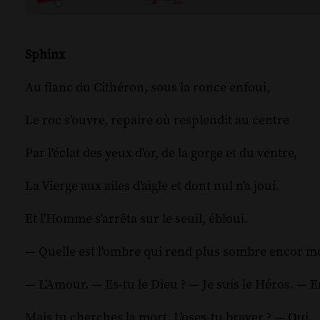
Sphinx
Au flanc du Cithéron, sous la ronce enfoui,
Le roc s'ouvre, repaire où resplendit au centre
Par l'éclat des yeux d'or, de la gorge et du ventre,
La Vierge aux ailes d'aigle et dont nul n'a joui.
Et l'Homme s'arrêta sur le seuil, ébloui.
— Quelle est l'ombre qui rend plus sombre encor m
— L'Amour. — Es-tu le Dieu ? — Je suis le Héros. — E
Mais tu cherches la mort. L'oses-tu braver ? — Oui.