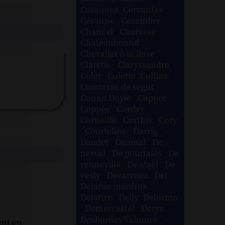
Casanova
-
Cervantes
-
Césanne
-
Cézembre
-
Chancel
-
Charasse
-
Chateaubriand
-
Chevalier à la Rose
-
Claretie
-
Claryssandre
-
Colet
-
Colette
-
Collins
-
Comtesse de ségur
-
Conan Doyle
-
Coppee
-
Coppée
-
Corday
-
Corneille
-
Corthis
-
Cory
-
Courteline
-
Darrig
-
Daudet
-
Daumal
-
De
nerval
-
De pourtalès
-
De
renneville
-
De staël
-
De
vesly
-
Decarreau
-
Del
-
Delarue mardrus
-
Delattre
-
Delly
-
Delorme
-
Demercastel
-
Derys
-
Desbordes Valmore
-
ent en