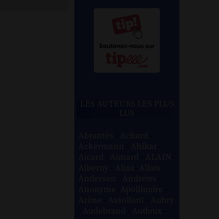
LES AUTEURS LES PLUS
LUS
Abrantès
-
Achard
-
Ackermann
-
Ahikar
-
Aicard
-
Aimard
-
ALAIN
-
Alberny
-
Alixe
-
Allais
-
Andersen
-
Andrews
-
Anonyme
-
Apollinaire
-
Arène
-
Assollant
-
Aubry
-
Audebrand
-
Audoux
-