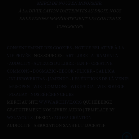
MERCI DE NOUS EN INFORMER.
À LA DIVULGATION D’ATTEINTES AU DROIT, NOUS
ENLÈVERONS IMMÉDIATEMENT LES CONTENUS
CONCERNÉS
CONSENTEMENT DES COOKIES
-
NOTICE RELATIVE À LA
VIE PRIVÉE
- NOS SOURCES:
ART LIBRE
-
ATRAMENTA
-
AUDACITY
-
AUTEURS DU LIBRE
-
B.N.F
-
CREATIVE
COMMONS
-
DOGMAZIC
-
EBOOK
-
FLICKR
-
GALLICA
-
INLIBROVERITAS
-
JAMENDO
-
LES ÉDITIONS DE L'À VENIR
-
MUSOPEN
-
WIKI COMMONS
-
WIKIPEDIA
-
WIKISOURCE
-
PIXABAY
-
NOS RÉFÉRENCEURS
MERCI AU SITE
WWW.ARCHIVE.ORG
QUI HÉBERGE
GRATUITEMENT NOS LIVRES AUDIO | TEMPLATE BY
W3LAYOUTS
| DESIGN:
AGORA CRÉATION
AUDIOCITÉ - ASSOCIATION SANS BUT LUCRATIF