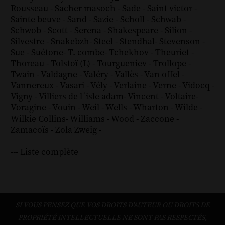
Rousseau
-
Sacher masoch
-
Sade
-
Saint victor
-
Sainte beuve
-
Sand
-
Sazie
-
Scholl
-
Schwab
-
Schwob
-
Scott
-
Serena
-
Shakespeare
-
Silion
-
Silvestre
-
Snakebzh
-
Steel
-
Stendhal
-
Stevenson
-
Sue
-
Suétone
-
T. combe
-
Tchekhov
-
Theuriet
-
Thoreau
-
Tolstoï (L)
-
Tourgueniev
-
Trollope
-
Twain
-
Valdagne
-
Valéry
-
Vallès
-
Van offel
-
Vannereux
-
Vasari
-
Vély
-
Verlaine
-
Verne
-
Vidocq
-
Vigny
-
Villiers de l´isle adam
-
Vincent
-
Voltaire
-
Voragine
-
Vouin
-
Weil
-
Wells
-
Wharton
-
Wilde
-
Wilkie Collins
-
Williams
-
Wood
-
Zaccone
-
Zamacoïs
-
Zola
Zweig
-
--- Liste complète
SI VOUS PENSEZ QUE VOS DROITS D'AUTEUR OU DROITS DE
PROPRIÉTÉ INTELLECTUELLE NE SONT PAS RESPECTÉS,