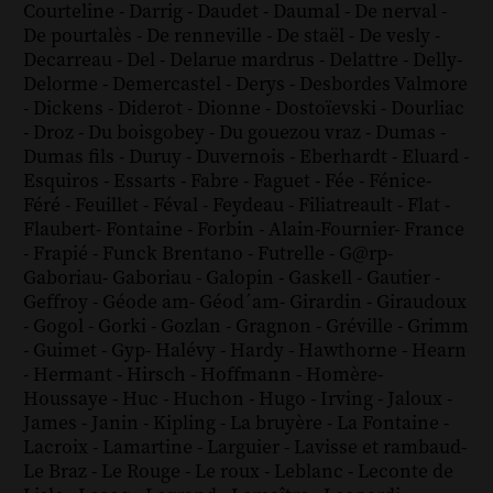
Courteline
-
Darrig
-
Daudet
-
Daumal
-
De nerval
-
De pourtalès
-
De renneville
-
De staël
-
De vesly
-
Decarreau
-
Del
-
Delarue mardrus
-
Delattre
-
Delly
-
Delorme
-
Demercastel
-
Derys
-
Desbordes Valmore
-
Dickens
-
Diderot
-
Dionne
-
Dostoïevski
-
Dourliac
-
Droz
-
Du boisgobey
-
Du gouezou vraz
-
Dumas
-
Dumas fils
-
Duruy
-
Duvernois
-
Eberhardt
-
Eluard
-
Esquiros
-
Essarts
-
Fabre
-
Faguet
-
Fée
-
Fénice
-
Féré
-
Feuillet
-
Féval
-
Feydeau
-
Filiatreault
-
Flat
-
Flaubert
-
Fontaine
-
Forbin
-
Alain-Fournier
-
France
-
Frapié
-
Funck Brentano
-
Futrelle
-
G@rp
-
Gaboriau
-
Gaboriau
-
Galopin
-
Gaskell
-
Gautier
-
Geffroy
-
Géode am
-
Géod´am
-
Girardin
-
Giraudoux
-
Gogol
-
Gorki
-
Gozlan
-
Gragnon
-
Gréville
-
Grimm
-
Guimet
-
Gyp
-
Halévy
-
Hardy
-
Hawthorne
-
Hearn
-
Hermant
-
Hirsch
-
Hoffmann
-
Homère
-
Houssaye
-
Huc
-
Huchon
-
Hugo
-
Irving
-
Jaloux
-
James
-
Janin
-
Kipling
-
La bruyère
-
La Fontaine
-
Lacroix
-
Lamartine
-
Larguier
-
Lavisse et rambaud
-
Le Braz
-
Le Rouge
-
Le roux
-
Leblanc
-
Leconte de