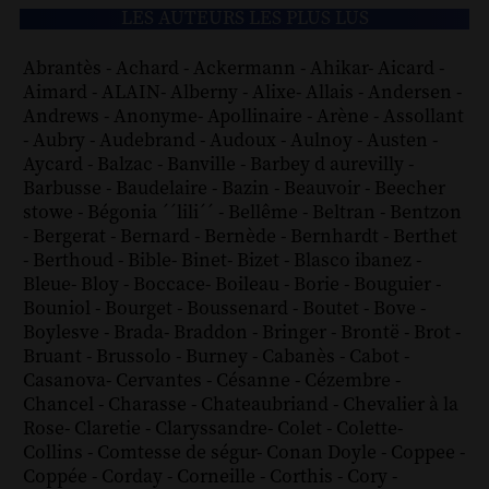
LES AUTEURS LES PLUS LUS
Abrantès
-
Achard
-
Ackermann
-
Ahikar
-
Aicard
-
Aimard
-
ALAIN
-
Alberny
-
Alixe
-
Allais
-
Andersen
-
Andrews
-
Anonyme
-
Apollinaire
-
Arène
-
Assollant
-
Aubry
-
Audebrand
-
Audoux
-
Aulnoy
-
Austen
-
Aycard
-
Balzac
-
Banville
-
Barbey d aurevilly
-
Barbusse
-
Baudelaire
-
Bazin
-
Beauvoir
-
Beecher
stowe
-
Bégonia ´´lili´´
-
Bellême
-
Beltran
-
Bentzon
-
Bergerat
-
Bernard
-
Bernède
-
Bernhardt
-
Berthet
-
Berthoud
-
Bible
-
Binet
-
Bizet
-
Blasco ibanez
-
Bleue
-
Bloy
-
Boccace
-
Boileau
-
Borie
-
Bouguier
-
Bouniol
-
Bourget
-
Boussenard
-
Boutet
-
Bove
-
Boylesve
-
Brada
-
Braddon
-
Bringer
-
Brontë
-
Brot
-
Bruant
-
Brussolo
-
Burney
-
Cabanès
-
Cabot
-
Casanova
-
Cervantes
-
Césanne
-
Cézembre
-
Chancel
-
Charasse
-
Chateaubriand
-
Chevalier à la
Rose
-
Claretie
-
Claryssandre
-
Colet
-
Colette
-
Collins
-
Comtesse de ségur
-
Conan Doyle
-
Coppee
-
Coppée
-
Corday
-
Corneille
-
Corthis
-
Cory
-