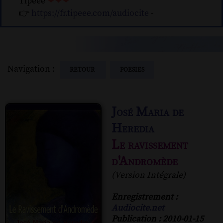
Tipeee
❤❤❤
👉
https://fr.tipeee.com/audiocite
-
Navigation :
RETOUR
POESIES
José Maria de
Heredia
Le ravissement
d'Andromède
(Version Intégrale)
Enregistrement :
Audiocite.net
Publication : 2010-01-15