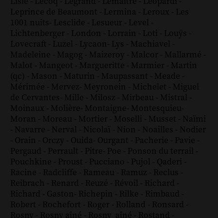
Lisle
-
Lecoq
-
Legrand
-
Lemaître
-
Leopardi
-
Leprince de Beaumont
-
Lermina
-
Leroux
-
Les
1001 nuits
-
Lesclide
-
Lesueur
-
Level
-
Lichtenberger
-
London
-
Lorrain
-
Loti
-
Louÿs
-
Lovecraft
-
Luzel
-
Lycaon
-
Lys
-
Machiavel
-
Madeleine
-
Magog
-
Maizeroy
-
Malcor
-
Mallarmé
-
Malot
-
Mangeot
-
Margueritte
-
Marmier
-
Martin
(qc)
-
Mason
-
Maturin
-
Maupassant
-
Meade
-
Mérimée
-
Mervez
-
Meyronein
-
Michelet
-
Miguel
de Cervantes
-
Mille
-
Milosz
-
Mirbeau
-
Mistral
-
Moinaux
-
Molière
-
Montaigne
-
Montesquieu
-
Moran
-
Moreau
-
Mortier
-
Moselli
-
Musset
-
Naïmi
-
Navarre
-
Nerval
-
Nicolaï
-
Nion
-
Noailles
-
Nodier
-
Orain
-
Orczy
-
Ouida
-
Ourgant
-
Pacherie
-
Pavie
-
Pergaud
-
Perrault
-
Pitre
-
Poe
-
Ponson du terrail
-
Pouchkine
-
Proust
-
Pucciano
-
Pujol
-
Qaderi
-
Racine
-
Radcliffe
-
Rameau
-
Ramuz
-
Reclus
-
Reibrach
-
Renard
-
Reuzé
-
Révoil
-
Richard
-
Richard - Gaston
-
Richepin
-
Rilke
-
Rimbaud
-
Robert
-
Rochefort
-
Roger
-
Rolland
-
Ronsard
-
Rosny
-
Rosny aîné
-
Rosny_aîné
-
Rostand
-