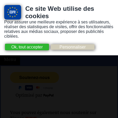
Ce site Web utilise des
cookies
Pour assurer une meilleure expérience à ses utilisateurs,
Version pour personnes mal-voyantes ou non-voyantes
réaliser des statistiques de visites, offrir des fonctionnalités
relatives aux médias sociaux, proposer des publicités
ciblées.
Menu
Optimisé par
Vous pouvez également nous soutenir sur