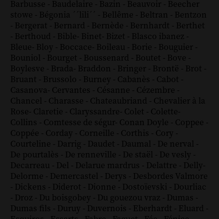
Barbusse
-
Baudelaire
-
Bazin
-
Beauvoir
-
Beecher
stowe
-
Bégonia ´´lili´´
-
Bellême
-
Beltran
-
Bentzon
-
Bergerat
-
Bernard
-
Bernède
-
Bernhardt
-
Berthet
-
Berthoud
-
Bible
-
Binet
-
Bizet
-
Blasco ibanez
-
Bleue
-
Bloy
-
Boccace
-
Boileau
-
Borie
-
Bouguier
-
Bouniol
-
Bourget
-
Boussenard
-
Boutet
-
Bove
-
Boylesve
-
Brada
-
Braddon
-
Bringer
-
Brontë
-
Brot
-
Bruant
-
Brussolo
-
Burney
-
Cabanès
-
Cabot
-
Casanova
-
Cervantes
-
Césanne
-
Cézembre
-
Chancel
-
Charasse
-
Chateaubriand
-
Chevalier à la
Rose
-
Claretie
-
Claryssandre
-
Colet
-
Colette
-
Collins
-
Comtesse de ségur
-
Conan Doyle
-
Coppee
-
Coppée
-
Corday
-
Corneille
-
Corthis
-
Cory
-
Courteline
-
Darrig
-
Daudet
-
Daumal
-
De nerval
-
De pourtalès
-
De renneville
-
De staël
-
De vesly
-
Decarreau
-
Del
-
Delarue mardrus
-
Delattre
-
Delly
-
Delorme
-
Demercastel
-
Derys
-
Desbordes Valmore
-
Dickens
-
Diderot
-
Dionne
-
Dostoïevski
-
Dourliac
-
Droz
-
Du boisgobey
-
Du gouezou vraz
-
Dumas
-
Dumas fils
-
Duruy
-
Duvernois
-
Eberhardt
-
Eluard
-