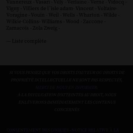
Vannereux
-
Vasari
-
Vély
-
Verlaine
-
Verne
-
Vidocq
-
Vigny
-
Villiers de l´isle adam
-
Vincent
-
Voltaire
-
Voragine
-
Vouin
-
Weil
-
Wells
-
Wharton
-
Wilde
-
Wilkie Collins
-
Williams
-
Wood
-
Zaccone
-
Zamacoïs
-
Zola
Zweig
-
--- Liste complète
SI VOUS PENSEZ QUE VOS DROITS D'AUTEUR OU DROITS DE
PROPRIÉTÉ INTELLECTUELLE NE SONT PAS RESPECTÉS,
MERCI DE NOUS EN INFORMER.
À LA DIVULGATION D’ATTEINTES AU DROIT, NOUS
ENLÈVERONS IMMÉDIATEMENT LES CONTENUS
CONCERNÉS
CONSENTEMENT DES COOKIES
-
NOTICE RELATIVE À LA