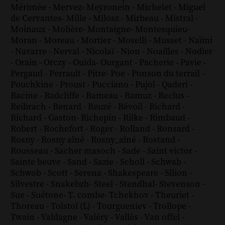
Mérimée
-
Mervez
-
Meyronein
-
Michelet
-
Miguel
de Cervantes
-
Mille
-
Milosz
-
Mirbeau
-
Mistral
-
Moinaux
-
Molière
-
Montaigne
-
Montesquieu
-
Moran
-
Moreau
-
Mortier
-
Moselli
-
Musset
-
Naïmi
-
Navarre
-
Nerval
-
Nicolaï
-
Nion
-
Noailles
-
Nodier
-
Orain
-
Orczy
-
Ouida
-
Ourgant
-
Pacherie
-
Pavie
-
Pergaud
-
Perrault
-
Pitre
-
Poe
-
Ponson du terrail
-
Pouchkine
-
Proust
-
Pucciano
-
Pujol
-
Qaderi
-
Racine
-
Radcliffe
-
Rameau
-
Ramuz
-
Reclus
-
Reibrach
-
Renard
-
Reuzé
-
Révoil
-
Richard
-
Richard - Gaston
-
Richepin
-
Rilke
-
Rimbaud
-
Robert
-
Rochefort
-
Roger
-
Rolland
-
Ronsard
-
Rosny
-
Rosny aîné
-
Rosny_aîné
-
Rostand
-
Rousseau
-
Sacher masoch
-
Sade
-
Saint victor
-
Sainte beuve
-
Sand
-
Sazie
-
Scholl
-
Schwab
-
Schwob
-
Scott
-
Serena
-
Shakespeare
-
Silion
-
Silvestre
-
Snakebzh
-
Steel
-
Stendhal
-
Stevenson
-
Sue
-
Suétone
-
T. combe
-
Tchekhov
-
Theuriet
-
Thoreau
-
Tolstoï (L)
-
Tourgueniev
-
Trollope
-
Twain
-
Valdagne
-
Valéry
-
Vallès
-
Van offel
-