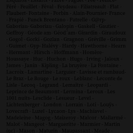
Esquiros
-
Essarts
-
Fabre
-
Faguet
-
Fée
-
Fénice
-
Féré
-
Feuillet
-
Féval
-
Feydeau
-
Filiatreault
-
Flat
-
Flaubert
-
Fontaine
-
Forbin
-
Alain-Fournier
-
France
-
Frapié
-
Funck Brentano
-
Futrelle
-
G@rp
-
Gaboriau
-
Gaboriau
-
Galopin
-
Gaskell
-
Gautier
-
Geffroy
-
Géode am
-
Géod´am
-
Girardin
-
Giraudoux
-
Gogol
-
Gorki
-
Gozlan
-
Gragnon
-
Gréville
-
Grimm
-
Guimet
-
Gyp
-
Halévy
-
Hardy
-
Hawthorne
-
Hearn
-
Hermant
-
Hirsch
-
Hoffmann
-
Homère
-
Houssaye
-
Huc
-
Huchon
-
Hugo
-
Irving
-
Jaloux
-
James
-
Janin
-
Kipling
-
La bruyère
-
La Fontaine
-
Lacroix
-
Lamartine
-
Larguier
-
Lavisse et rambaud
-
Le Braz
-
Le Rouge
-
Le roux
-
Leblanc
-
Leconte de
Lisle
-
Lecoq
-
Legrand
-
Lemaître
-
Leopardi
-
Leprince de Beaumont
-
Lermina
-
Leroux
-
Les
1001 nuits
-
Lesclide
-
Lesueur
-
Level
-
Lichtenberger
-
London
-
Lorrain
-
Loti
-
Louÿs
-
Lovecraft
-
Luzel
-
Lycaon
-
Lys
-
Machiavel
-
Madeleine
-
Magog
-
Maizeroy
-
Malcor
-
Mallarmé
-
Malot
-
Mangeot
-
Margueritte
-
Marmier
-
Martin
(qc)
-
Mason
-
Maturin
-
Maupassant
-
Meade
-