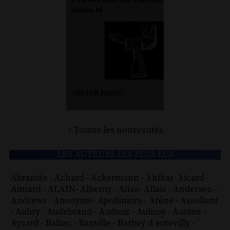
> Toutes les nouveautés
LES AUTEURS LES PLUS LUS
Abrantès
-
Achard
-
Ackermann
-
Ahikar
-
Aicard
-
Aimard
-
ALAIN
-
Alberny
-
Alixe
-
Allais
-
Andersen
-
Andrews
-
Anonyme
-
Apollinaire
-
Arène
-
Assollant
-
Aubry
-
Audebrand
-
Audoux
-
Aulnoy
-
Austen
-
Aycard
-
Balzac
-
Banville
-
Barbey d aurevilly
-