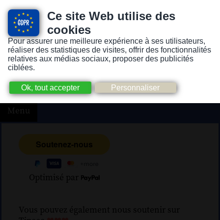
Ce site Web utilise des
cookies
Pour assurer une meilleure expérience à ses utilisateurs,
Version pour personnes mal-voyantes ou non-voyantes
réaliser des statistiques de visites, offrir des fonctionnalités
relatives aux médias sociaux, proposer des publicités
ciblées.
Menu
Optimisé par
Vous pouvez également nous soutenir sur