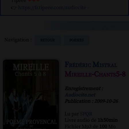
Tipeee
❤❤❤
👉
https://fr.tipeee.com/audiocite
-
Navigation :
RETOUR
POESIES
Frédéric Mistral
Mireille-Chants5-8
Enregistrement :
Audiocite.net
Publication : 2009-10-26
Lu par
SPQR
Livre audio de
1h50min
Fichier Mp3 de
100
Mo