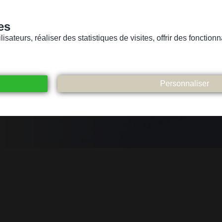
es
sateurs, réaliser des statistiques de visites, offrir des fonctio
Version pour personnes mal-voyantes ou non-voyantes
ices
Suivez-nous
Participez
Contact