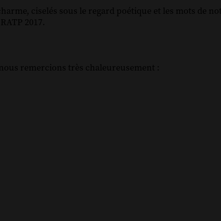
e charme, ciselés sous le regard poétique et les mots de no
e RATP 2017.
 nous remercions très chaleureusement :