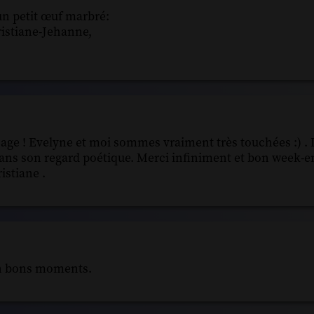
un petit œuf marbré:
hristiane-Jehanne,
sage ! Evelyne et moi sommes vraiment très touchées :) . 
dans son regard poétique. Merci infiniment et bon week-e
istiane .
en bons moments.