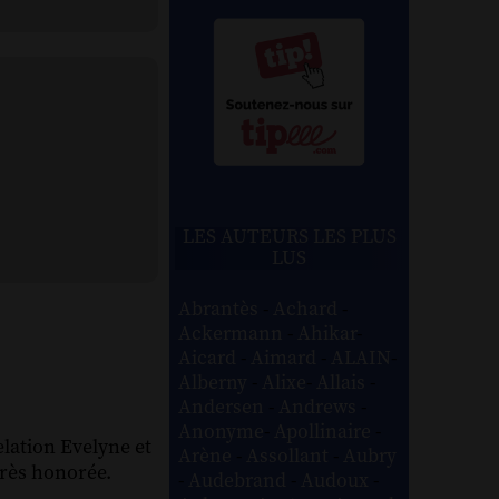
LES AUTEURS LES PLUS
LUS
Abrantès
-
Achard
-
Ackermann
-
Ahikar
-
Aicard
-
Aimard
-
ALAIN
-
Alberny
-
Alixe
-
Allais
-
Andersen
-
Andrews
-
Anonyme
-
Apollinaire
-
elation Evelyne et
Arène
-
Assollant
-
Aubry
très honorée.
-
Audebrand
-
Audoux
-