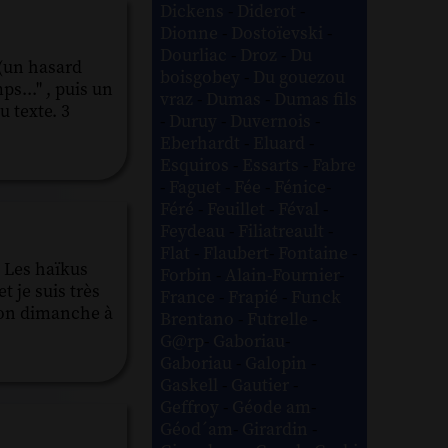
Dickens
-
Diderot
-
Dionne
-
Dostoïevski
-
Dourliac
-
Droz
-
Du
 (un hasard
boisgobey
-
Du gouezou
mps..." , puis un
vraz
-
Dumas
-
Dumas fils
 texte. 3
-
Duruy
-
Duvernois
-
Eberhardt
-
Eluard
-
Esquiros
-
Essarts
-
Fabre
-
Faguet
-
Fée
-
Fénice
-
Féré
-
Feuillet
-
Féval
-
Feydeau
-
Filiatreault
-
Flat
-
Flaubert
-
Fontaine
-
. Les haïkus
Forbin
-
Alain-Fournier
-
t je suis très
France
-
Frapié
-
Funck
 bon dimanche à
Brentano
-
Futrelle
-
G@rp
-
Gaboriau
-
Gaboriau
-
Galopin
-
Gaskell
-
Gautier
-
Geffroy
-
Géode am
-
Géod´am
-
Girardin
-