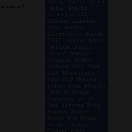
Aulnoy
-
Austen
-
Aycard
tre nouvelle
-
Balzac
-
Banville
-
Barbey d aurevilly
-
Barbusse
-
Baudelaire
-
Bazin
-
Beauvoir
-
Beecher stowe
-
Bégonia
´´lili´´
-
Bellême
-
Beltran
-
Bentzon
-
Bergerat
-
Bernard
-
Bernède
-
Bernhardt
-
Berthet
-
Berthoud
-
Bible
-
Binet
-
Bizet
-
Blasco ibanez
-
Bleue
-
Bloy
-
Boccace
-
Boileau
-
Borie
-
Bouguier
-
Bouniol
-
Bourget
-
Boussenard
-
Boutet
-
Bove
-
Boylesve
-
Brada
-
Braddon
-
Bringer
-
Brontë
-
Brot
-
Bruant
-
Brussolo
-
Burney
-
Cabanès
-
Cabot
-