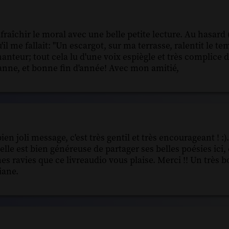
fraîchir le moral avec une belle petite lecture. Au hasard
 qu'il me fallait: "Un escargot, sur ma terrasse, ralentit le te
eur; tout cela lu d'une voix espiègle et très complice du
nne, et bonne fin d'année! Avec mon amitié,
n joli message, c'est très gentil et très encourageant ! :)
le est bien généreuse de partager ses belles poésies ici, e
es ravies que ce livreaudio vous plaise. Merci !! Un très
iane.