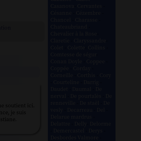
Casanova
-
Cervantes
-
Césanne
-
Cézembre
-
Chancel
-
Charasse
-
Chateaubriand
-
ation
Chevalier à la Rose
-
Claretie
-
Claryssandre
-
Colet
-
Colette
-
Collins
-
Comtesse de ségur
-
Conan Doyle
-
Coppee
-
Coppée
-
Corday
-
Corneille
-
Corthis
-
Cory
-
Courteline
-
Darrig
-
Daudet
-
Daumal
-
De
nerval
-
De pourtalès
-
De
renneville
-
De staël
-
De
 soutient ici.
vesly
-
Decarreau
-
Del
-
ce, je suis
Delarue mardrus
-
stiane.
Delattre
-
Delly
-
Delorme
-
Demercastel
-
Derys
-
Desbordes Valmore
-