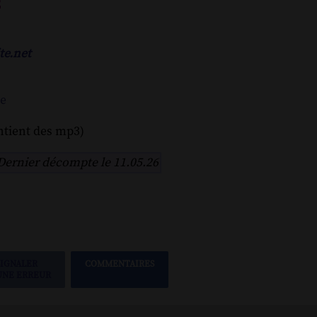
e
te.net
ne
ntient des mp3)
Dernier décompte le 11.05.26
SIGNALER
COMMENTAIRES
UNE ERREUR