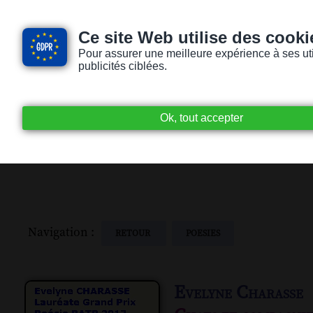
Ce site Web utilise des cooki
Pour assurer une meilleure expérience à ses utili
publicités ciblées.
Accueil
Livres audio
Lecteurs / Lectr
Navigation :
RETOUR
POESIES
Evelyne Charasse