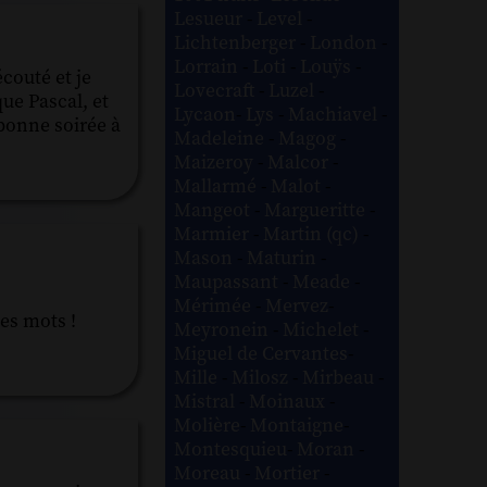
Lesueur
-
Level
-
Lichtenberger
-
London
-
Lorrain
-
Loti
-
Louÿs
-
écouté et je
Lovecraft
-
Luzel
-
que Pascal, et
Lycaon
-
Lys
-
Machiavel
-
bonne soirée à
Madeleine
-
Magog
-
Maizeroy
-
Malcor
-
Mallarmé
-
Malot
-
Mangeot
-
Margueritte
-
Marmier
-
Martin (qc)
-
Mason
-
Maturin
-
Maupassant
-
Meade
-
Mérimée
-
Mervez
-
ces mots !
Meyronein
-
Michelet
-
Miguel de Cervantes
-
Mille
-
Milosz
-
Mirbeau
-
Mistral
-
Moinaux
-
Molière
-
Montaigne
-
Montesquieu
-
Moran
-
Moreau
-
Mortier
-