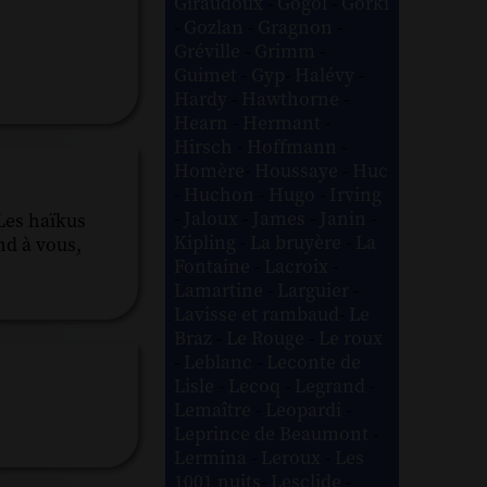
Giraudoux
-
Gogol
-
Gorki
-
Gozlan
-
Gragnon
-
Gréville
-
Grimm
-
Guimet
-
Gyp
-
Halévy
-
Hardy
-
Hawthorne
-
Hearn
-
Hermant
-
Hirsch
-
Hoffmann
-
Homère
-
Houssaye
-
Huc
-
Huchon
-
Hugo
-
Irving
-
Jaloux
-
James
-
Janin
-
Les haïkus
Kipling
-
La bruyère
-
La
nd à vous,
Fontaine
-
Lacroix
-
Lamartine
-
Larguier
-
Lavisse et rambaud
-
Le
Braz
-
Le Rouge
-
Le roux
-
Leblanc
-
Leconte de
Lisle
-
Lecoq
-
Legrand
-
Lemaître
-
Leopardi
-
Leprince de Beaumont
-
Lermina
-
Leroux
-
Les
1001 nuits
-
Lesclide
-