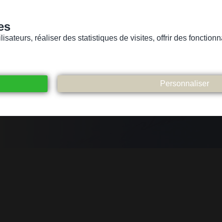
es
sateurs, réaliser des statistiques de visites, offrir des fonctio
Version pour personnes mal-voyantes ou non-voyantes
ices
Suivez-nous
Participez
Contact