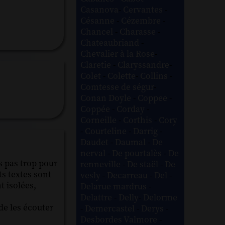
Casanova
-
Cervantes
-
Césanne
-
Cézembre
-
Chancel
-
Charasse
-
Chateaubriand
-
Chevalier à la Rose
-
Claretie
-
Claryssandre
-
Colet
-
Colette
-
Collins
-
Comtesse de ségur
-
Conan Doyle
-
Coppee
-
Coppée
-
Corday
-
Corneille
-
Corthis
-
Cory
-
Courteline
-
Darrig
-
Daudet
-
Daumal
-
De
nerval
-
De pourtalès
-
De
s pas trop pour
renneville
-
De staël
-
De
s textes sont
vesly
-
Decarreau
-
Del
-
t isolées,
Delarue mardrus
-
Delattre
-
Delly
-
Delorme
 de les écouter
-
Demercastel
-
Derys
-
Desbordes Valmore
-