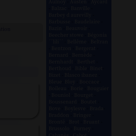
Aulnoy
-
Austen
-
Aycard
-
Balzac
-
Banville
-
Barbey d aurevilly
-
Barbusse
-
Baudelaire
-
Bazin
-
Beauvoir
-
ation
Beecher stowe
-
Bégonia
´´lili´´
-
Bellême
-
Beltran
-
Bentzon
-
Bergerat
-
Bernard
-
Bernède
-
Bernhardt
-
Berthet
-
Berthoud
-
Bible
-
Binet
-
Bizet
-
Blasco ibanez
-
Bleue
-
Bloy
-
Boccace
-
Boileau
-
Borie
-
Bouguier
-
Bouniol
-
Bourget
-
Boussenard
-
Boutet
-
Bove
-
Boylesve
-
Brada
-
Braddon
-
Bringer
-
Brontë
-
Brot
-
Bruant
-
Brussolo
-
Burney
-
Cabanès
-
Cabot
-