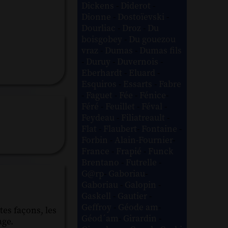
Dickens
-
Diderot
-
Dionne
-
Dostoïevski
-
Dourliac
-
Droz
-
Du
boisgobey
-
Du gouezou
vraz
-
Dumas
-
Dumas fils
-
Duruy
-
Duvernois
-
Eberhardt
-
Eluard
-
Esquiros
-
Essarts
-
Fabre
-
Faguet
-
Fée
-
Fénice
-
Féré
-
Feuillet
-
Féval
-
Feydeau
-
Filiatreault
-
Flat
-
Flaubert
-
Fontaine
-
Forbin
-
Alain-Fournier
-
France
-
Frapié
-
Funck
Brentano
-
Futrelle
-
G@rp
-
Gaboriau
-
Gaboriau
-
Galopin
-
Gaskell
-
Gautier
-
Geffroy
-
Géode am
-
tes façons, les
Géod´am
-
Girardin
-
age.