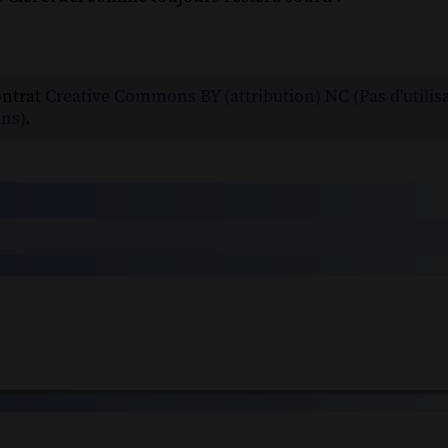
ontrat
Creative Commons BY (attribution) NC (Pas d'utilis
ns)
.