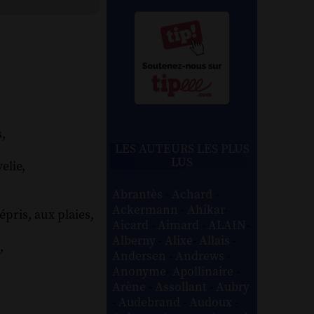
,
LES AUTEURS LES PLUS
LUS
elie,
Abrantès
-
Achard
-
Ackermann
-
Ahikar
-
épris, aux plaies,
Aicard
-
Aimard
-
ALAIN
-
Alberny
-
Alixe
-
Allais
-
,
Andersen
-
Andrews
-
Anonyme
-
Apollinaire
-
Arène
-
Assollant
-
Aubry
-
Audebrand
-
Audoux
-