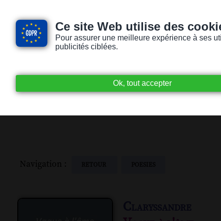
Ce site Web utilise des cooki
Pour assurer une meilleure expérience à ses utili
publicités ciblées.
Accueil
Livres audio
Lecteurs / Lectr
Navigation :
RETOUR
POESIES
Claryssandre