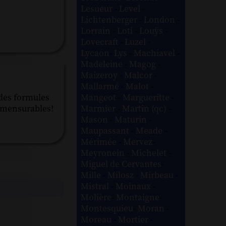
Lesueur
-
Level
-
Lichtenberger
-
London
-
Lorrain
-
Loti
-
Louÿs
-
Lovecraft
-
Luzel
-
Lycaon
-
Lys
-
Machiavel
-
Madeleine
-
Magog
-
Maizeroy
-
Malcor
-
Mallarmé
-
Malot
-
Mangeot
-
Margueritte
-
 des formules
Marmier
-
Martin (qc)
-
mmensurables!
Mason
-
Maturin
-
Maupassant
-
Meade
-
Mérimée
-
Mervez
-
Meyronein
-
Michelet
-
Miguel de Cervantes
-
Mille
-
Milosz
-
Mirbeau
-
Mistral
-
Moinaux
-
Molière
-
Montaigne
-
Montesquieu
-
Moran
-
Moreau
-
Mortier
-