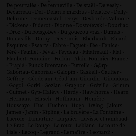
De pourtalès
-
De renneville
-
De staël
-
De vesly
-
Decarreau
-
Del
-
Delarue mardrus
-
Delattre
-
Delly
-
Delorme
-
Demercastel
-
Derys
-
Desbordes Valmore
-
Dickens
-
Diderot
-
Dionne
-
Dostoïevski
-
Dourliac
-
Droz
-
Du boisgobey
-
Du gouezou vraz
-
Dumas
-
Dumas fils
-
Duruy
-
Duvernois
-
Eberhardt
-
Eluard
-
Esquiros
-
Essarts
-
Fabre
-
Faguet
-
Fée
-
Fénice
-
Féré
-
Feuillet
-
Féval
-
Feydeau
-
Filiatreault
-
Flat
-
Flaubert
-
Fontaine
-
Forbin
-
Alain-Fournier
-
France
-
Frapié
-
Funck Brentano
-
Futrelle
-
G@rp
-
Gaboriau
-
Gaboriau
-
Galopin
-
Gaskell
-
Gautier
-
Geffroy
-
Géode am
-
Géod´am
-
Girardin
-
Giraudoux
-
Gogol
-
Gorki
-
Gozlan
-
Gragnon
-
Gréville
-
Grimm
-
Guimet
-
Gyp
-
Halévy
-
Hardy
-
Hawthorne
-
Hearn
-
Hermant
-
Hirsch
-
Hoffmann
-
Homère
-
Houssaye
-
Huc
-
Huchon
-
Hugo
-
Irving
-
Jaloux
-
James
-
Janin
-
Kipling
-
La bruyère
-
La Fontaine
-
Lacroix
-
Lamartine
-
Larguier
-
Lavisse et rambaud
-
Le Braz
-
Le Rouge
-
Le roux
-
Leblanc
-
Leconte de
Lisle
-
Lecoq
-
Legrand
-
Lemaître
-
Leopardi
-