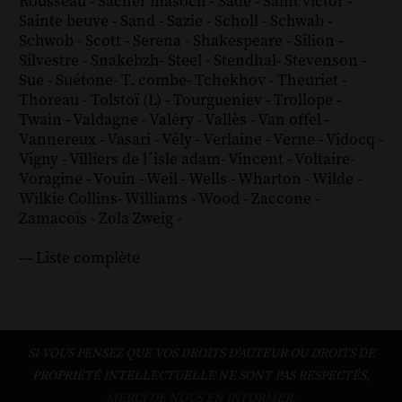
Rousseau
-
Sacher masoch
-
Sade
-
Saint victor
-
Sainte beuve
-
Sand
-
Sazie
-
Scholl
-
Schwab
-
Schwob
-
Scott
-
Serena
-
Shakespeare
-
Silion
-
Silvestre
-
Snakebzh
-
Steel
-
Stendhal
-
Stevenson
-
Sue
-
Suétone
-
T. combe
-
Tchekhov
-
Theuriet
-
Thoreau
-
Tolstoï (L)
-
Tourgueniev
-
Trollope
-
Twain
-
Valdagne
-
Valéry
-
Vallès
-
Van offel
-
Vannereux
-
Vasari
-
Vély
-
Verlaine
-
Verne
-
Vidocq
-
Vigny
-
Villiers de l´isle adam
-
Vincent
-
Voltaire
-
Voragine
-
Vouin
-
Weil
-
Wells
-
Wharton
-
Wilde
-
Wilkie Collins
-
Williams
-
Wood
-
Zaccone
-
Zamacoïs
-
Zola
Zweig
-
--- Liste complète
SI VOUS PENSEZ QUE VOS DROITS D'AUTEUR OU DROITS DE
PROPRIÉTÉ INTELLECTUELLE NE SONT PAS RESPECTÉS,
MERCI DE NOUS EN INFORMER.