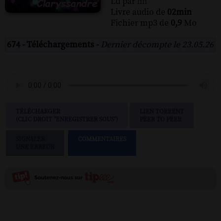
Lu par
lili
Livre audio de
02min
Fichier mp3 de
0,9
Mo
674 - Téléchargements -
Dernier décompte le 23.05.26
TÉLÉCHARGER
LIEN TORRENT
(CLIC DROIT "ENREGISTRER SOUS")
PEER TO PEER
SIGNALER
COMMENTAIRES
UNE ERREUR