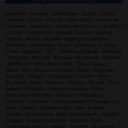
LES AUTEURS LES PLUS LUS
Abrantès
-
Achard
-
Ackermann
-
Ahikar
-
Aicard
-
Aimard
-
ALAIN
-
Alberny
-
Alixe
-
Allais
-
Andersen
-
Andrews
-
Anonyme
-
Apollinaire
-
Arène
-
Assollant
-
Aubry
-
Audebrand
-
Audoux
-
Aulnoy
-
Austen
-
Aycard
-
Balzac
-
Banville
-
Barbey d aurevilly
-
Barbusse
-
Baudelaire
-
Bazin
-
Beauvoir
-
Beecher
stowe
-
Bégonia ´´lili´´
-
Bellême
-
Beltran
-
Bentzon
-
Bergerat
-
Bernard
-
Bernède
-
Bernhardt
-
Berthet
-
Berthoud
-
Bible
-
Binet
-
Bizet
-
Blasco ibanez
-
Bleue
-
Bloy
-
Boccace
-
Boileau
-
Borie
-
Bouguier
-
Bouniol
-
Bourget
-
Boussenard
-
Boutet
-
Bove
-
Boylesve
-
Brada
-
Braddon
-
Bringer
-
Brontë
-
Brot
-
Bruant
-
Brussolo
-
Burney
-
Cabanès
-
Cabot
-
Casanova
-
Cervantes
-
Césanne
-
Cézembre
-
Chancel
-
Charasse
-
Chateaubriand
-
Chevalier à la
Rose
-
Claretie
-
Claryssandre
-
Colet
-
Colette
-
Collins
-
Comtesse de ségur
-
Conan Doyle
-
Coppee
-
Coppée
-
Corday
-
Corneille
-
Corthis
-
Cory
-
Courteline
-
Darrig
-
Daudet
-
Daumal
-
De nerval
-