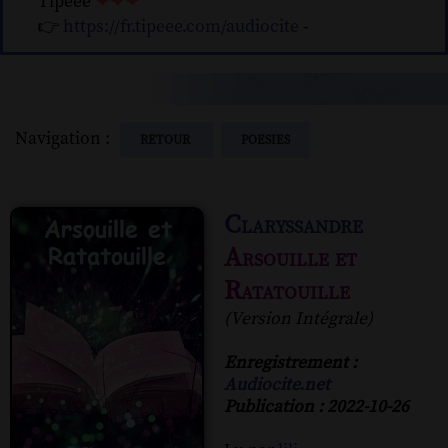
Tipeee
❤❤❤
👉
https://fr.tipeee.com/audiocite
-
Navigation :
RETOUR
POESIES
Claryssandre
Arsouille et
Ratatouille
(Version Intégrale)
Enregistrement :
Audiocite.net
Publication : 2022-10-26