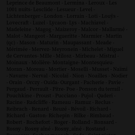
Leprince de Beaumont
-
Lermina
-
Leroux
-
Les
1001 nuits
-
Lesclide
-
Lesueur
-
Level
-
Lichtenberger
-
London
-
Lorrain
-
Loti
-
Louÿs
-
Lovecraft
-
Luzel
-
Lycaon
-
Lys
-
Machiavel
-
Madeleine
-
Magog
-
Maizeroy
-
Malcor
-
Mallarmé
-
Malot
-
Mangeot
-
Margueritte
-
Marmier
-
Martin
(qc)
-
Mason
-
Maturin
-
Maupassant
-
Meade
-
Mérimée
-
Mervez
-
Meyronein
-
Michelet
-
Miguel
de Cervantes
-
Mille
-
Milosz
-
Mirbeau
-
Mistral
-
Moinaux
-
Molière
-
Montaigne
-
Montesquieu
-
Moran
-
Moreau
-
Mortier
-
Moselli
-
Musset
-
Naïmi
-
Navarre
-
Nerval
-
Nicolaï
-
Nion
-
Noailles
-
Nodier
-
Orain
-
Orczy
-
Ouida
-
Ourgant
-
Pacherie
-
Pavie
-
Pergaud
-
Perrault
-
Pitre
-
Poe
-
Ponson du terrail
-
Pouchkine
-
Proust
-
Pucciano
-
Pujol
-
Qaderi
-
Racine
-
Radcliffe
-
Rameau
-
Ramuz
-
Reclus
-
Reibrach
-
Renard
-
Reuzé
-
Révoil
-
Richard
-
Richard - Gaston
-
Richepin
-
Rilke
-
Rimbaud
-
Robert
-
Rochefort
-
Roger
-
Rolland
-
Ronsard
-
Rosny
-
Rosny aîné
-
Rosny_aîné
-
Rostand
-