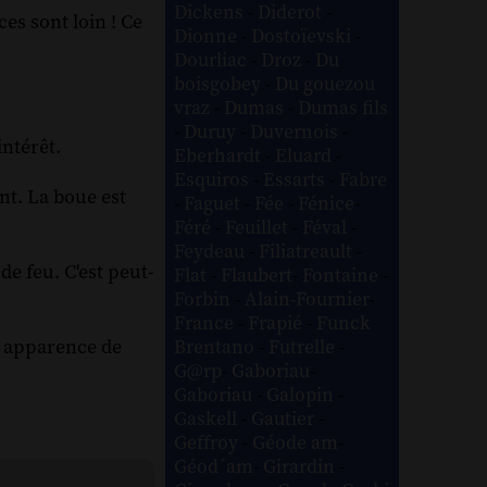
Dickens
-
Diderot
-
es sont loin ! Ce
Dionne
-
Dostoïevski
-
Dourliac
-
Droz
-
Du
boisgobey
-
Du gouezou
vraz
-
Dumas
-
Dumas fils
-
Duruy
-
Duvernois
-
intérêt.
Eberhardt
-
Eluard
-
Esquiros
-
Essarts
-
Fabre
nt. La boue est
-
Faguet
-
Fée
-
Fénice
-
Féré
-
Feuillet
-
Féval
-
Feydeau
-
Filiatreault
-
de feu. C'est peut-
Flat
-
Flaubert
-
Fontaine
-
Forbin
-
Alain-Fournier
-
France
-
Frapié
-
Funck
e apparence de
Brentano
-
Futrelle
-
G@rp
-
Gaboriau
-
Gaboriau
-
Galopin
-
Gaskell
-
Gautier
-
Geffroy
-
Géode am
-
Géod´am
-
Girardin
-