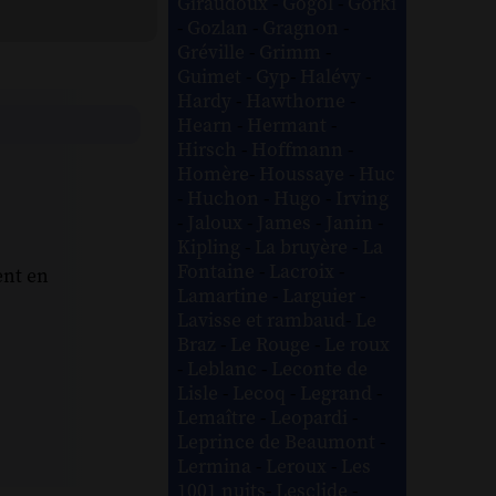
Giraudoux
-
Gogol
-
Gorki
-
Gozlan
-
Gragnon
-
Gréville
-
Grimm
-
Guimet
-
Gyp
-
Halévy
-
Hardy
-
Hawthorne
-
Hearn
-
Hermant
-
Hirsch
-
Hoffmann
-
Homère
-
Houssaye
-
Huc
-
Huchon
-
Hugo
-
Irving
-
Jaloux
-
James
-
Janin
-
Kipling
-
La bruyère
-
La
Fontaine
-
Lacroix
-
ent en
Lamartine
-
Larguier
-
Lavisse et rambaud
-
Le
Braz
-
Le Rouge
-
Le roux
-
Leblanc
-
Leconte de
Lisle
-
Lecoq
-
Legrand
-
Lemaître
-
Leopardi
-
Leprince de Beaumont
-
Lermina
-
Leroux
-
Les
1001 nuits
-
Lesclide
-