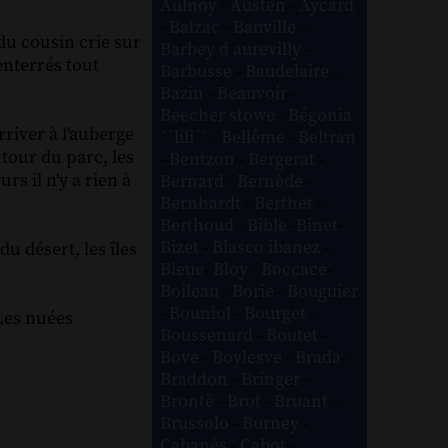
Aulnoy
-
Austen
-
Aycard
-
Balzac
-
Banville
-
du cousin crie sur
Barbey d aurevilly
-
 enterrés tout
Barbusse
-
Baudelaire
-
Bazin
-
Beauvoir
-
Beecher stowe
-
Bégonia
rriver à l'auberge
´´lili´´
-
Bellême
-
Beltran
utour du parc, les
-
Bentzon
-
Bergerat
-
rs il n'y a rien à
Bernard
-
Bernède
-
Bernhardt
-
Berthet
-
Berthoud
-
Bible
-
Binet
-
Bizet
-
Blasco ibanez
-
u désert, les îles
Bleue
-
Bloy
-
Boccace
-
Boileau
-
Borie
-
Bouguier
-
Bouniol
-
Bourget
-
 Les nuées
Boussenard
-
Boutet
-
Bove
-
Boylesve
-
Brada
-
Braddon
-
Bringer
-
Brontë
-
Brot
-
Bruant
-
Brussolo
-
Burney
-
Cabanès
-
Cabot
-