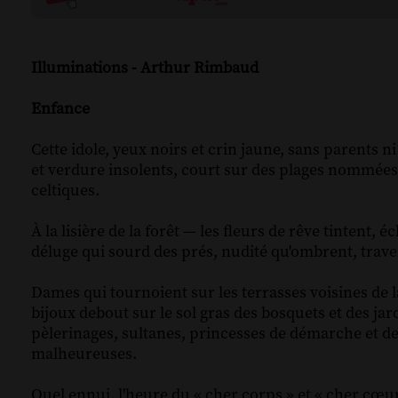
Illuminations - Arthur Rimbaud
Enfance
Cette idole, yeux noirs et crin jaune, sans parents n
et verdure insolents, court sur des plages nommées
celtiques.
À la lisière de la forêt — les fleurs de rêve tintent, é
déluge qui sourd des prés, nudité qu'ombrent, traverse
Dames qui tournoient sur les terrasses voisines de l
bijoux debout sur le sol gras des bosquets et des j
pèlerinages, sultanes, princesses de démarche et d
malheureuses.
Quel ennui, l'heure du « cher corps » et « cher cœur