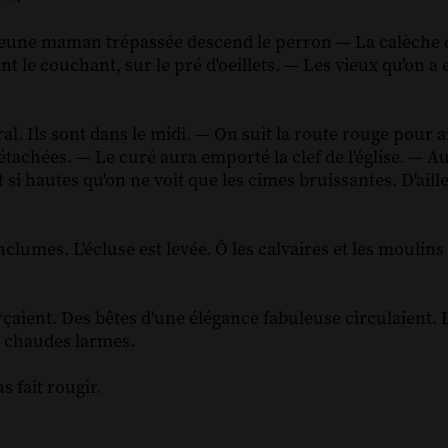
 La jeune maman trépassée descend le perron — La calèche 
vant le couchant, sur le pré d'oeillets. — Les vieux qu'on a
al. Ils sont dans le midi. — On suit la route rouge pour a
étachées. — Le curé aura emporté la clef de l'église. — A
si hautes qu'on ne voit que les cimes bruissantes. D'ailleu
mes. L'écluse est levée. Ô les calvaires et les moulins d
çaient. Des bêtes d'une élégance fabuleuse circulaient.
e chaudes larmes.
s fait rougir.