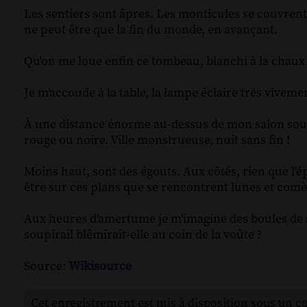
Les sentiers sont âpres. Les monticules se couvrent d
ne peut être que la fin du monde, en avançant.
Qu'on me loue enfin ce tombeau, blanchi à la chaux a
Je m'accoude à la table, la lampe éclaire très vivemen
À une distance énorme au-dessus de mon salon soute
rouge ou noire. Ville monstrueuse, nuit sans fin !
Moins haut, sont des égouts. Aux côtés, rien que l'ép
être sur ces plans que se rencontrent lunes et comèt
Aux heures d'amertume je m'imagine des boules de s
soupirail blêmirait-elle au coin de la voûte ?
Source:
Wikisource
Cet enregistrement est mis à disposition sous un c