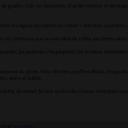
e genêts. L'air est immobile. Que les oiseaux et les sourc
vec les lignes du ciment en relief — très loin sous terre.
t ces journaux que je suis idiot de relire, ces livres sans 
rrain, les maisons s'implantent, les brumes s'assemble
aisseur du globe. Peut-être les gouffres d'azur, des puits 
es, mers et fables.
aphir, de métal. Je suis maître du silence. Pourquoi un
ontrat
Art Libre
.