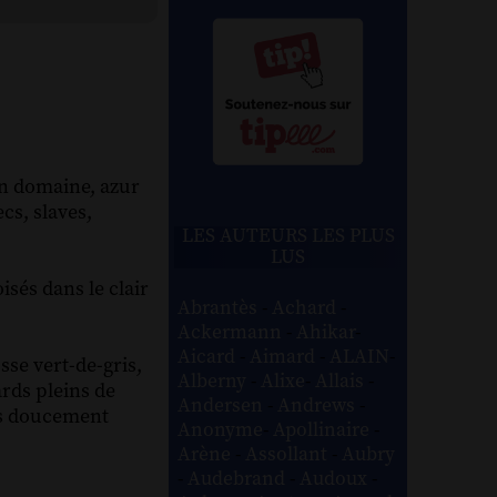
son domaine, azur
cs, slaves,
LES AUTEURS LES PLUS
LUS
oisés dans le clair
Abrantès
-
Achard
-
Ackermann
-
Ahikar
-
Aicard
-
Aimard
-
ALAIN
-
sse vert-de-gris,
Alberny
-
Alixe
-
Allais
-
ards pleins de
Andersen
-
Andrews
-
es doucement
Anonyme
-
Apollinaire
-
Arène
-
Assollant
-
Aubry
-
Audebrand
-
Audoux
-