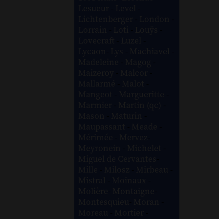
Lesueur
-
Level
-
Lichtenberger
-
London
-
Lorrain
-
Loti
-
Louÿs
-
Lovecraft
-
Luzel
-
Lycaon
-
Lys
-
Machiavel
-
Madeleine
-
Magog
-
Maizeroy
-
Malcor
-
Mallarmé
-
Malot
-
Mangeot
-
Margueritte
-
Marmier
-
Martin (qc)
-
Mason
-
Maturin
-
Maupassant
-
Meade
-
Mérimée
-
Mervez
-
Meyronein
-
Michelet
-
Miguel de Cervantes
-
Mille
-
Milosz
-
Mirbeau
-
Mistral
-
Moinaux
-
Molière
-
Montaigne
-
Montesquieu
-
Moran
-
Moreau
-
Mortier
-