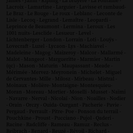
James
-
Janin
-
Kipling
-
La bruyère
-
La Fontaine
-
Lacroix
-
Lamartine
-
Larguier
-
Lavisse et rambaud
-
Le Braz
-
Le Rouge
-
Le roux
-
Leblanc
-
Leconte de
Lisle
-
Lecoq
-
Legrand
-
Lemaître
-
Leopardi
-
Leprince de Beaumont
-
Lermina
-
Leroux
-
Les
1001 nuits
-
Lesclide
-
Lesueur
-
Level
-
Lichtenberger
-
London
-
Lorrain
-
Loti
-
Louÿs
-
Lovecraft
-
Luzel
-
Lycaon
-
Lys
-
Machiavel
-
Madeleine
-
Magog
-
Maizeroy
-
Malcor
-
Mallarmé
-
Malot
-
Mangeot
-
Margueritte
-
Marmier
-
Martin
(qc)
-
Mason
-
Maturin
-
Maupassant
-
Meade
-
Mérimée
-
Mervez
-
Meyronein
-
Michelet
-
Miguel
de Cervantes
-
Mille
-
Milosz
-
Mirbeau
-
Mistral
-
Moinaux
-
Molière
-
Montaigne
-
Montesquieu
-
Moran
-
Moreau
-
Mortier
-
Moselli
-
Musset
-
Naïmi
-
Navarre
-
Nerval
-
Nicolaï
-
Nion
-
Noailles
-
Nodier
-
Orain
-
Orczy
-
Ouida
-
Ourgant
-
Pacherie
-
Pavie
-
Pergaud
-
Perrault
-
Pitre
-
Poe
-
Ponson du terrail
-
Pouchkine
-
Proust
-
Pucciano
-
Pujol
-
Qaderi
-
Racine
-
Radcliffe
-
Rameau
-
Ramuz
-
Reclus
-
Reibrach
-
Renard
-
Reuzé
-
Révoil
-
Richard
-