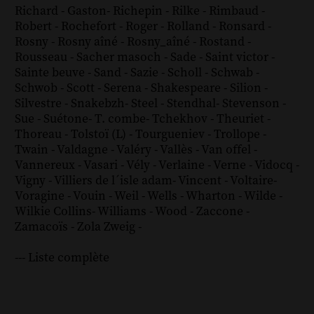
Richard - Gaston
-
Richepin
-
Rilke
-
Rimbaud
-
Robert
-
Rochefort
-
Roger
-
Rolland
-
Ronsard
-
Rosny
-
Rosny aîné
-
Rosny_aîné
-
Rostand
-
Rousseau
-
Sacher masoch
-
Sade
-
Saint victor
-
Sainte beuve
-
Sand
-
Sazie
-
Scholl
-
Schwab
-
Schwob
-
Scott
-
Serena
-
Shakespeare
-
Silion
-
Silvestre
-
Snakebzh
-
Steel
-
Stendhal
-
Stevenson
-
Sue
-
Suétone
-
T. combe
-
Tchekhov
-
Theuriet
-
Thoreau
-
Tolstoï (L)
-
Tourgueniev
-
Trollope
-
Twain
-
Valdagne
-
Valéry
-
Vallès
-
Van offel
-
Vannereux
-
Vasari
-
Vély
-
Verlaine
-
Verne
-
Vidocq
-
Vigny
-
Villiers de l´isle adam
-
Vincent
-
Voltaire
-
Voragine
-
Vouin
-
Weil
-
Wells
-
Wharton
-
Wilde
-
Wilkie Collins
-
Williams
-
Wood
-
Zaccone
-
Zamacoïs
-
Zola
Zweig
-
--- Liste complète