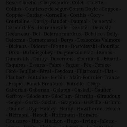
Rose
-
Claretie
-
Claryssandre
-
Colet
-
Colette
-
Collins
-
Comtesse de ségur
-
Conan Doyle
-
Coppee
-
Coppée
-
Corday
-
Corneille
-
Corthis
-
Cory
-
Courteline
-
Darrig
-
Daudet
-
Daumal
-
De nerval
-
De pourtalès
-
De renneville
-
De staël
-
De vesly
-
Decarreau
-
Del
-
Delarue mardrus
-
Delattre
-
Delly
-
Delorme
-
Demercastel
-
Derys
-
Desbordes Valmore
-
Dickens
-
Diderot
-
Dionne
-
Dostoïevski
-
Dourliac
-
Droz
-
Du boisgobey
-
Du gouezou vraz
-
Dumas
-
Dumas fils
-
Duruy
-
Duvernois
-
Eberhardt
-
Eluard
-
Esquiros
-
Essarts
-
Fabre
-
Faguet
-
Fée
-
Fénice
-
Féré
-
Feuillet
-
Féval
-
Feydeau
-
Filiatreault
-
Flat
-
Flaubert
-
Fontaine
-
Forbin
-
Alain-Fournier
-
France
-
Frapié
-
Funck Brentano
-
Futrelle
-
G@rp
-
Gaboriau
-
Gaboriau
-
Galopin
-
Gaskell
-
Gautier
-
Geffroy
-
Géode am
-
Géod´am
-
Girardin
-
Giraudoux
-
Gogol
-
Gorki
-
Gozlan
-
Gragnon
-
Gréville
-
Grimm
-
Guimet
-
Gyp
-
Halévy
-
Hardy
-
Hawthorne
-
Hearn
-
Hermant
-
Hirsch
-
Hoffmann
-
Homère
-
Houssaye
-
Huc
-
Huchon
-
Hugo
-
Irving
-
Jaloux
-