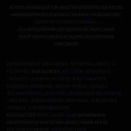
SI VOUS PENSEZ QUE VOS DROITS D'AUTEUR OU DROITS DE
PROPRIÉTÉ INTELLECTUELLE NE SONT PAS RESPECTÉS,
MERCI DE NOUS EN INFORMER.
À LA DIVULGATION D’ATTEINTES AU DROIT, NOUS
ENLÈVERONS IMMÉDIATEMENT LES CONTENUS
CONCERNÉS
CONSENTEMENT DES COOKIES
-
NOTICE RELATIVE À LA
VIE PRIVÉE
- NOS SOURCES:
ART LIBRE
-
ATRAMENTA
-
AUDACITY
-
AUTEURS DU LIBRE
-
B.N.F
-
CREATIVE
COMMONS
-
DOGMAZIC
-
EBOOK
-
FLICKR
-
GALLICA
-
INLIBROVERITAS
-
JAMENDO
-
LES ÉDITIONS DE L'À VENIR
-
MUSOPEN
-
WIKI COMMONS
-
WIKIPEDIA
-
WIKISOURCE
-
PIXABAY
-
NOS RÉFÉRENCEURS
MERCI AU SITE
WWW.ARCHIVE.ORG
QUI HÉBERGE
GRATUITEMENT NOS LIVRES AUDIO | TEMPLATE BY
W3LAYOUTS
| DESIGN:
AGORA CRÉATION