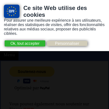
Ce site Web utilise des
cookies
Pour assurer une meilleure expérience à ses utilisateurs,
Version pour personnes mal-voyantes ou non-voyantes
réaliser des statistiques de visites, offrir des fonctionnalités
relatives aux médias sociaux, proposer des publicités
ciblées.
Menu
Optimisé par
Vous pouvez également nous soutenir sur