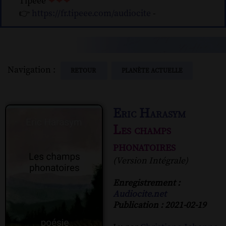
Tipeee
❤❤❤
👉
https://fr.tipeee.com/audiocite
-
Navigation :
RETOUR
PLANÈTE ACTUELLE
Eric Harasym
Les champs
phonatoires
(Version Intégrale)
Enregistrement :
Audiocite.net
Publication : 2021-02-19