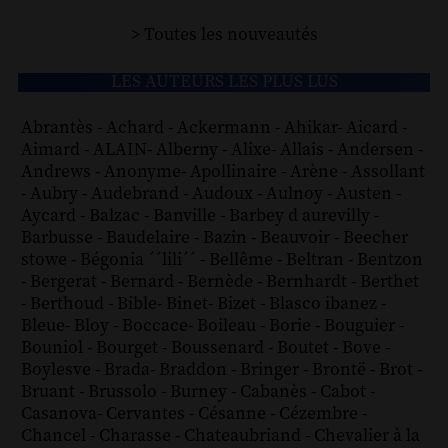
> Toutes les nouveautés
LES AUTEURS LES PLUS LUS
Abrantès
-
Achard
-
Ackermann
-
Ahikar
-
Aicard
-
Aimard
-
ALAIN
-
Alberny
-
Alixe
-
Allais
-
Andersen
-
Andrews
-
Anonyme
-
Apollinaire
-
Arène
-
Assollant
-
Aubry
-
Audebrand
-
Audoux
-
Aulnoy
-
Austen
-
Aycard
-
Balzac
-
Banville
-
Barbey d aurevilly
-
Barbusse
-
Baudelaire
-
Bazin
-
Beauvoir
-
Beecher
stowe
-
Bégonia ´´lili´´
-
Bellême
-
Beltran
-
Bentzon
-
Bergerat
-
Bernard
-
Bernède
-
Bernhardt
-
Berthet
-
Berthoud
-
Bible
-
Binet
-
Bizet
-
Blasco ibanez
-
Bleue
-
Bloy
-
Boccace
-
Boileau
-
Borie
-
Bouguier
-
Bouniol
-
Bourget
-
Boussenard
-
Boutet
-
Bove
-
Boylesve
-
Brada
-
Braddon
-
Bringer
-
Brontë
-
Brot
-
Bruant
-
Brussolo
-
Burney
-
Cabanès
-
Cabot
-
Casanova
-
Cervantes
-
Césanne
-
Cézembre
-
Chancel
-
Charasse
-
Chateaubriand
-
Chevalier à la