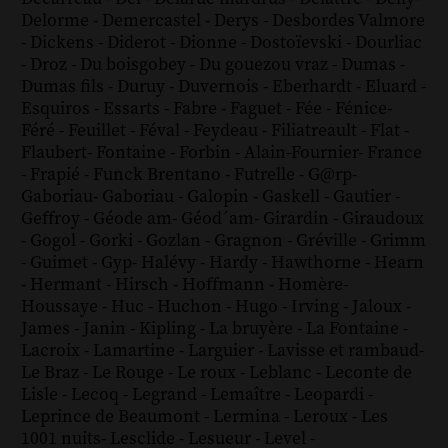
Delorme
-
Demercastel
-
Derys
-
Desbordes Valmore
-
Dickens
-
Diderot
-
Dionne
-
Dostoïevski
-
Dourliac
-
Droz
-
Du boisgobey
-
Du gouezou vraz
-
Dumas
-
Dumas fils
-
Duruy
-
Duvernois
-
Eberhardt
-
Eluard
-
Esquiros
-
Essarts
-
Fabre
-
Faguet
-
Fée
-
Fénice
-
Féré
-
Feuillet
-
Féval
-
Feydeau
-
Filiatreault
-
Flat
-
Flaubert
-
Fontaine
-
Forbin
-
Alain-Fournier
-
France
-
Frapié
-
Funck Brentano
-
Futrelle
-
G@rp
-
Gaboriau
-
Gaboriau
-
Galopin
-
Gaskell
-
Gautier
-
Geffroy
-
Géode am
-
Géod´am
-
Girardin
-
Giraudoux
-
Gogol
-
Gorki
-
Gozlan
-
Gragnon
-
Gréville
-
Grimm
-
Guimet
-
Gyp
-
Halévy
-
Hardy
-
Hawthorne
-
Hearn
-
Hermant
-
Hirsch
-
Hoffmann
-
Homère
-
Houssaye
-
Huc
-
Huchon
-
Hugo
-
Irving
-
Jaloux
-
James
-
Janin
-
Kipling
-
La bruyère
-
La Fontaine
-
Lacroix
-
Lamartine
-
Larguier
-
Lavisse et rambaud
-
Le Braz
-
Le Rouge
-
Le roux
-
Leblanc
-
Leconte de
Lisle
-
Lecoq
-
Legrand
-
Lemaître
-
Leopardi
-
Leprince de Beaumont
-
Lermina
-
Leroux
-
Les
1001 nuits
-
Lesclide
-
Lesueur
-
Level
-