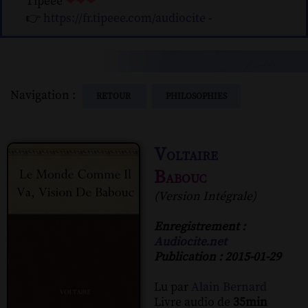
Tipeee
❤❤❤
👉
https://fr.tipeee.com/audiocite
-
Navigation :
RETOUR
PHILOSOPHIES
Voltaire
Babouc
(Version Intégrale)
Enregistrement :
Audiocite.net
Publication : 2015-01-29
Lu par
Alain Bernard
Livre audio de
35min