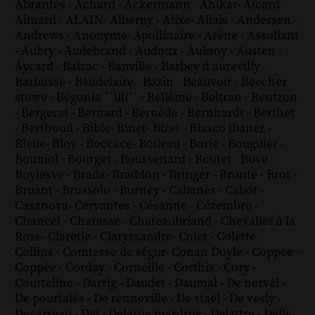
Abrantès
-
Achard
-
Ackermann
-
Ahikar
-
Aicard
-
Aimard
-
ALAIN
-
Alberny
-
Alixe
-
Allais
-
Andersen
-
Andrews
-
Anonyme
-
Apollinaire
-
Arène
-
Assollant
-
Aubry
-
Audebrand
-
Audoux
-
Aulnoy
-
Austen
-
Aycard
-
Balzac
-
Banville
-
Barbey d aurevilly
-
Barbusse
-
Baudelaire
-
Bazin
-
Beauvoir
-
Beecher
stowe
-
Bégonia ´´lili´´
-
Bellême
-
Beltran
-
Bentzon
-
Bergerat
-
Bernard
-
Bernède
-
Bernhardt
-
Berthet
-
Berthoud
-
Bible
-
Binet
-
Bizet
-
Blasco ibanez
-
Bleue
-
Bloy
-
Boccace
-
Boileau
-
Borie
-
Bouguier
-
Bouniol
-
Bourget
-
Boussenard
-
Boutet
-
Bove
-
Boylesve
-
Brada
-
Braddon
-
Bringer
-
Brontë
-
Brot
-
Bruant
-
Brussolo
-
Burney
-
Cabanès
-
Cabot
-
Casanova
-
Cervantes
-
Césanne
-
Cézembre
-
Chancel
-
Charasse
-
Chateaubriand
-
Chevalier à la
Rose
-
Claretie
-
Claryssandre
-
Colet
-
Colette
-
Collins
-
Comtesse de ségur
-
Conan Doyle
-
Coppee
-
Coppée
-
Corday
-
Corneille
-
Corthis
-
Cory
-
Courteline
-
Darrig
-
Daudet
-
Daumal
-
De nerval
-
De pourtalès
-
De renneville
-
De staël
-
De vesly
-
Decarreau
-
Del
-
Delarue mardrus
-
Delattre
-
Delly
-