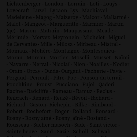
Lichtenberger
-
London
-
Lorrain
-
Loti
-
Louÿs
-
Lovecraft
-
Luzel
-
Lycaon
-
Lys
-
Machiavel
-
Madeleine
-
Magog
-
Maizeroy
-
Malcor
-
Mallarmé
-
Malot
-
Mangeot
-
Margueritte
-
Marmier
-
Martin
(qc)
-
Mason
-
Maturin
-
Maupassant
-
Meade
-
Mérimée
-
Mervez
-
Meyronein
-
Michelet
-
Miguel
de Cervantes
-
Mille
-
Milosz
-
Mirbeau
-
Mistral
-
Moinaux
-
Molière
-
Montaigne
-
Montesquieu
-
Moran
-
Moreau
-
Mortier
-
Moselli
-
Musset
-
Naïmi
-
Navarre
-
Nerval
-
Nicolaï
-
Nion
-
Noailles
-
Nodier
-
Orain
-
Orczy
-
Ouida
-
Ourgant
-
Pacherie
-
Pavie
-
Pergaud
-
Perrault
-
Pitre
-
Poe
-
Ponson du terrail
-
Pouchkine
-
Proust
-
Pucciano
-
Pujol
-
Qaderi
-
Racine
-
Radcliffe
-
Rameau
-
Ramuz
-
Reclus
-
Reibrach
-
Renard
-
Reuzé
-
Révoil
-
Richard
-
Richard - Gaston
-
Richepin
-
Rilke
-
Rimbaud
-
Robert
-
Rochefort
-
Roger
-
Rolland
-
Ronsard
-
Rosny
-
Rosny aîné
-
Rosny_aîné
-
Rostand
-
Rousseau
-
Sacher masoch
-
Sade
-
Saint victor
-
Sainte beuve
-
Sand
-
Sazie
-
Scholl
-
Schwab
-