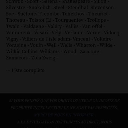
Schwob
-
Scott
-
Serena
-
Shakespeare
-
Silion
-
Silvestre
-
Snakebzh
-
Steel
-
Stendhal
-
Stevenson
-
Sue
-
Suétone
-
T. combe
-
Tchekhov
-
Theuriet
-
Thoreau
-
Tolstoï (L)
-
Tourgueniev
-
Trollope
-
Twain
-
Valdagne
-
Valéry
-
Vallès
-
Van offel
-
Vannereux
-
Vasari
-
Vély
-
Verlaine
-
Verne
-
Vidocq
-
Vigny
-
Villiers de l´isle adam
-
Vincent
-
Voltaire
-
Voragine
-
Vouin
-
Weil
-
Wells
-
Wharton
-
Wilde
-
Wilkie Collins
-
Williams
-
Wood
-
Zaccone
-
Zamacoïs
-
Zola
Zweig
-
--- Liste complète
SI VOUS PENSEZ QUE VOS DROITS D'AUTEUR OU DROITS DE
PROPRIÉTÉ INTELLECTUELLE NE SONT PAS RESPECTÉS,
MERCI DE NOUS EN INFORMER.
À LA DIVULGATION D’ATTEINTES AU DROIT, NOUS