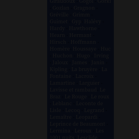
Giraudoux
-
Gogol
-
Gorki
-
Gozlan
-
Gragnon
-
Gréville
-
Grimm
-
Guimet
-
Gyp
-
Halévy
-
Hardy
-
Hawthorne
-
Hearn
-
Hermant
-
Hirsch
-
Hoffmann
-
Homère
-
Houssaye
-
Huc
-
Huchon
-
Hugo
-
Irving
-
Jaloux
-
James
-
Janin
-
Kipling
-
La bruyère
-
La
Fontaine
-
Lacroix
-
Lamartine
-
Larguier
-
Lavisse et rambaud
-
Le
Braz
-
Le Rouge
-
Le roux
-
Leblanc
-
Leconte de
Lisle
-
Lecoq
-
Legrand
-
Lemaître
-
Leopardi
-
Leprince de Beaumont
-
Lermina
-
Leroux
-
Les
1001 nuits
-
Lesclide
-