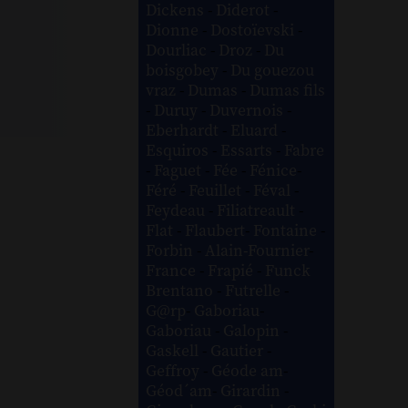
Dickens
-
Diderot
-
Dionne
-
Dostoïevski
-
Dourliac
-
Droz
-
Du
boisgobey
-
Du gouezou
vraz
-
Dumas
-
Dumas fils
-
Duruy
-
Duvernois
-
Eberhardt
-
Eluard
-
Esquiros
-
Essarts
-
Fabre
-
Faguet
-
Fée
-
Fénice
-
Féré
-
Feuillet
-
Féval
-
Feydeau
-
Filiatreault
-
Flat
-
Flaubert
-
Fontaine
-
Forbin
-
Alain-Fournier
-
France
-
Frapié
-
Funck
Brentano
-
Futrelle
-
G@rp
-
Gaboriau
-
Gaboriau
-
Galopin
-
Gaskell
-
Gautier
-
Geffroy
-
Géode am
-
Géod´am
-
Girardin
-