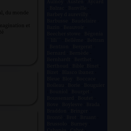
Aulnoy
-
Austen
-
Aycard
-
Balzac
-
Banville
-
ral, du monde
Barbey d aurevilly
-
Barbusse
-
Baudelaire
-
imagination et
Bazin
-
Beauvoir
-
té
Beecher stowe
-
Bégonia
´´lili´´
-
Bellême
-
Beltran
-
Bentzon
-
Bergerat
-
Bernard
-
Bernède
-
Bernhardt
-
Berthet
-
Berthoud
-
Bible
-
Binet
-
Bizet
-
Blasco ibanez
-
Bleue
-
Bloy
-
Boccace
-
Boileau
-
Borie
-
Bouguier
-
Bouniol
-
Bourget
-
Boussenard
-
Boutet
-
Bove
-
Boylesve
-
Brada
-
Braddon
-
Bringer
-
Brontë
-
Brot
-
Bruant
-
Brussolo
-
Burney
-
Cabanès
-
Cabot
-