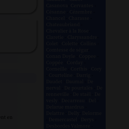
Casanova
-
Cervantes
-
Césanne
-
Cézembre
-
Chancel
-
Charasse
-
Chateaubriand
-
Chevalier à la Rose
-
Claretie
-
Claryssandre
-
Colet
-
Colette
-
Collins
-
Comtesse de ségur
-
Conan Doyle
-
Coppee
-
Coppée
-
Corday
-
Corneille
-
Corthis
-
Cory
-
Courteline
-
Darrig
-
Daudet
-
Daumal
-
De
nerval
-
De pourtalès
-
De
renneville
-
De staël
-
De
vesly
-
Decarreau
-
Del
-
Delarue mardrus
-
Delattre
-
Delly
-
Delorme
ent en
-
Demercastel
-
Derys
-
Desbordes Valmore
-