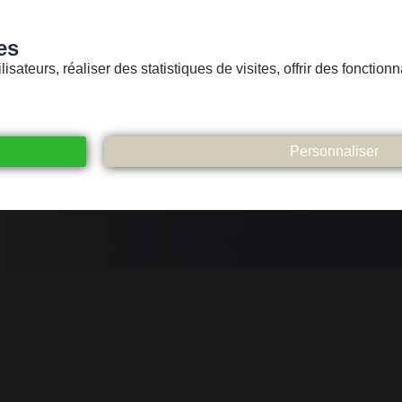
es
sateurs, réaliser des statistiques de visites, offrir des fonctio
Version pour personnes mal-voyantes ou non-voyantes
ices
Suivez-nous
Participez
Contact