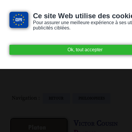
Ce site Web utilise des cooki
Pour assurer une meilleure expérience à ses utili
publicités ciblées.
Accueil
Livres audio
Lecteurs / Lectr
Navigation :
RETOUR
PHILOSOPHIES
Victor Cousin