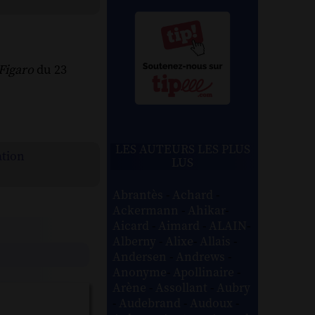
Figaro
du 23
LES AUTEURS LES PLUS
ation
LUS
Abrantès
-
Achard
-
Ackermann
-
Ahikar
-
Aicard
-
Aimard
-
ALAIN
-
Alberny
-
Alixe
-
Allais
-
Andersen
-
Andrews
-
Anonyme
-
Apollinaire
-
Arène
-
Assollant
-
Aubry
-
Audebrand
-
Audoux
-