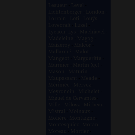
Lesueur
-
Level
-
Lichtenberger
-
London
-
Lorrain
-
Loti
-
Louÿs
-
Lovecraft
-
Luzel
-
Lycaon
-
Lys
-
Machiavel
-
Madeleine
-
Magog
-
Maizeroy
-
Malcor
-
Mallarmé
-
Malot
-
Mangeot
-
Margueritte
-
Marmier
-
Martin (qc)
-
Mason
-
Maturin
-
Maupassant
-
Meade
-
Mérimée
-
Mervez
-
Meyronein
-
Michelet
-
Miguel de Cervantes
-
Mille
-
Milosz
-
Mirbeau
-
Mistral
-
Moinaux
-
Molière
-
Montaigne
-
Montesquieu
-
Moran
-
Moreau
-
Mortier
-