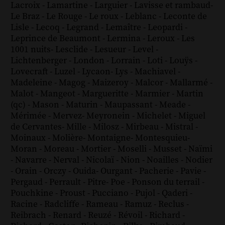
Lacroix
-
Lamartine
-
Larguier
-
Lavisse et rambaud
-
Le Braz
-
Le Rouge
-
Le roux
-
Leblanc
-
Leconte de
Lisle
-
Lecoq
-
Legrand
-
Lemaître
-
Leopardi
-
Leprince de Beaumont
-
Lermina
-
Leroux
-
Les
1001 nuits
-
Lesclide
-
Lesueur
-
Level
-
Lichtenberger
-
London
-
Lorrain
-
Loti
-
Louÿs
-
Lovecraft
-
Luzel
-
Lycaon
-
Lys
-
Machiavel
-
Madeleine
-
Magog
-
Maizeroy
-
Malcor
-
Mallarmé
-
Malot
-
Mangeot
-
Margueritte
-
Marmier
-
Martin
(qc)
-
Mason
-
Maturin
-
Maupassant
-
Meade
-
Mérimée
-
Mervez
-
Meyronein
-
Michelet
-
Miguel
de Cervantes
-
Mille
-
Milosz
-
Mirbeau
-
Mistral
-
Moinaux
-
Molière
-
Montaigne
-
Montesquieu
-
Moran
-
Moreau
-
Mortier
-
Moselli
-
Musset
-
Naïmi
-
Navarre
-
Nerval
-
Nicolaï
-
Nion
-
Noailles
-
Nodier
-
Orain
-
Orczy
-
Ouida
-
Ourgant
-
Pacherie
-
Pavie
-
Pergaud
-
Perrault
-
Pitre
-
Poe
-
Ponson du terrail
-
Pouchkine
-
Proust
-
Pucciano
-
Pujol
-
Qaderi
-
Racine
-
Radcliffe
-
Rameau
-
Ramuz
-
Reclus
-
Reibrach
-
Renard
-
Reuzé
-
Révoil
-
Richard
-