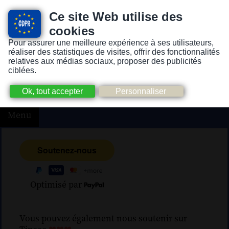
Ce site Web utilise des
cookies
Pour assurer une meilleure expérience à ses utilisateurs,
Version pour personnes mal-voyantes ou non-voyantes
réaliser des statistiques de visites, offrir des fonctionnalités
relatives aux médias sociaux, proposer des publicités
ciblées.
Menu
Optimisé par
Vous pouvez également nous soutenir sur