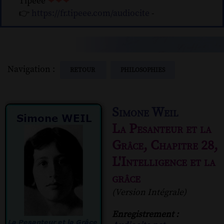
Tipeee
❤❤❤
👉
https://fr.tipeee.com/audiocite
-
Navigation :
RETOUR
PHILOSOPHIES
Simone Weil
La Pesanteur et la
Grâce, Chapitre 28,
L'Intelligence et la
grâce
(Version Intégrale)
Enregistrement :