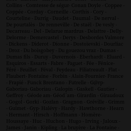
Collins
-
Comtesse de ségur
-
Conan Doyle
-
Coppee
-
Coppée
-
Corday
-
Corneille
-
Corthis
-
Cory
-
Courteline
-
Darrig
-
Daudet
-
Daumal
-
De nerval
-
De pourtalès
-
De renneville
-
De staël
-
De vesly
-
Decarreau
-
Del
-
Delarue mardrus
-
Delattre
-
Delly
-
Delorme
-
Demercastel
-
Derys
-
Desbordes Valmore
-
Dickens
-
Diderot
-
Dionne
-
Dostoïevski
-
Dourliac
-
Droz
-
Du boisgobey
-
Du gouezou vraz
-
Dumas
-
Dumas fils
-
Duruy
-
Duvernois
-
Eberhardt
-
Eluard
-
Esquiros
-
Essarts
-
Fabre
-
Faguet
-
Fée
-
Fénice
-
Féré
-
Feuillet
-
Féval
-
Feydeau
-
Filiatreault
-
Flat
-
Flaubert
-
Fontaine
-
Forbin
-
Alain-Fournier
-
France
-
Frapié
-
Funck Brentano
-
Futrelle
-
G@rp
-
Gaboriau
-
Gaboriau
-
Galopin
-
Gaskell
-
Gautier
-
Geffroy
-
Géode am
-
Géod´am
-
Girardin
-
Giraudoux
-
Gogol
-
Gorki
-
Gozlan
-
Gragnon
-
Gréville
-
Grimm
-
Guimet
-
Gyp
-
Halévy
-
Hardy
-
Hawthorne
-
Hearn
-
Hermant
-
Hirsch
-
Hoffmann
-
Homère
-
Houssaye
-
Huc
-
Huchon
-
Hugo
-
Irving
-
Jaloux
-
James
-
Janin
-
Kipling
-
La bruyère
-
La Fontaine
-