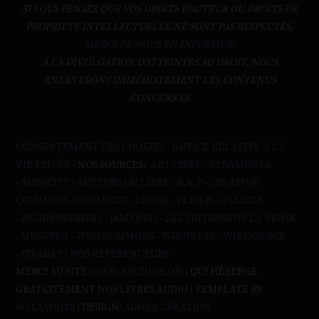
SI VOUS PENSEZ QUE VOS DROITS D'AUTEUR OU DROITS DE
PROPRIÉTÉ INTELLECTUELLE NE SONT PAS RESPECTÉS,
MERCI DE NOUS EN INFORMER.
À LA DIVULGATION D’ATTEINTES AU DROIT, NOUS
ENLÈVERONS IMMÉDIATEMENT LES CONTENUS
CONCERNÉS
CONSENTEMENT DES COOKIES
-
NOTICE RELATIVE À LA
VIE PRIVÉE
- NOS SOURCES:
ART LIBRE
-
ATRAMENTA
-
AUDACITY
-
AUTEURS DU LIBRE
-
B.N.F
-
CREATIVE
COMMONS
-
DOGMAZIC
-
EBOOK
-
FLICKR
-
GALLICA
-
INLIBROVERITAS
-
JAMENDO
-
LES ÉDITIONS DE L'À VENIR
-
MUSOPEN
-
WIKI COMMONS
-
WIKIPEDIA
-
WIKISOURCE
-
PIXABAY
-
NOS RÉFÉRENCEURS
MERCI AU SITE
WWW.ARCHIVE.ORG
QUI HÉBERGE
GRATUITEMENT NOS LIVRES AUDIO | TEMPLATE BY
W3LAYOUTS
| DESIGN:
AGORA CRÉATION