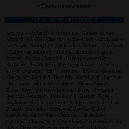
> Toutes les nouveautés
LES AUTEURS LES PLUS LUS
Abrantès
-
Achard
-
Ackermann
-
Ahikar
-
Aicard
-
Aimard
-
ALAIN
-
Alberny
-
Alixe
-
Allais
-
Andersen
-
Andrews
-
Anonyme
-
Apollinaire
-
Arène
-
Assollant
-
Aubry
-
Audebrand
-
Audoux
-
Aulnoy
-
Austen
-
Aycard
-
Balzac
-
Banville
-
Barbey d aurevilly
-
Barbusse
-
Baudelaire
-
Bazin
-
Beauvoir
-
Beecher
stowe
-
Bégonia ´´lili´´
-
Bellême
-
Beltran
-
Bentzon
-
Bergerat
-
Bernard
-
Bernède
-
Bernhardt
-
Berthet
-
Berthoud
-
Bible
-
Binet
-
Bizet
-
Blasco ibanez
-
Bleue
-
Bloy
-
Boccace
-
Boileau
-
Borie
-
Bouguier
-
Bouniol
-
Bourget
-
Boussenard
-
Boutet
-
Bove
-
Boylesve
-
Brada
-
Braddon
-
Bringer
-
Brontë
-
Brot
-
Bruant
-
Brussolo
-
Burney
-
Cabanès
-
Cabot
-
Casanova
-
Cervantes
-
Césanne
-
Cézembre
-
Chancel
-
Charasse
-
Chateaubriand
-
Chevalier à la
Rose
-
Claretie
-
Claryssandre
-
Colet
-
Colette
-