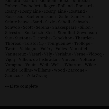
Richard - Gaston
-
Richepin
-
Rilke
-
Rimbaud
-
Robert
-
Rochefort
-
Roger
-
Rolland
-
Ronsard
-
Rosny
-
Rosny aîné
-
Rosny_aîné
-
Rostand
-
Rousseau
-
Sacher masoch
-
Sade
-
Saint victor
-
Sainte beuve
-
Sand
-
Sazie
-
Scholl
-
Schwab
-
Schwob
-
Scott
-
Serena
-
Shakespeare
-
Silion
-
Silvestre
-
Snakebzh
-
Steel
-
Stendhal
-
Stevenson
-
Sue
-
Suétone
-
T. combe
-
Tchekhov
-
Theuriet
-
Thoreau
-
Tolstoï (L)
-
Tourgueniev
-
Trollope
-
Twain
-
Valdagne
-
Valéry
-
Vallès
-
Van offel
-
Vannereux
-
Vasari
-
Vély
-
Verlaine
-
Verne
-
Vidocq
-
Vigny
-
Villiers de l´isle adam
-
Vincent
-
Voltaire
-
Voragine
-
Vouin
-
Weil
-
Wells
-
Wharton
-
Wilde
-
Wilkie Collins
-
Williams
-
Wood
-
Zaccone
-
Zamacoïs
-
Zola
Zweig
-
--- Liste complète