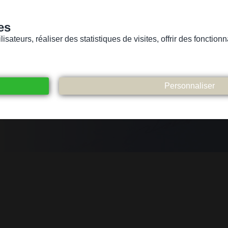
es
sateurs, réaliser des statistiques de visites, offrir des fonctio
Version pour personnes mal-voyantes ou non-voyantes
ices
Suivez-nous
Participez
Contact