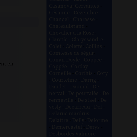
Casanova
-
Cervantes
-
Césanne
-
Cézembre
-
Chancel
-
Charasse
-
Chateaubriand
-
Chevalier à la Rose
-
Claretie
-
Claryssandre
-
Colet
-
Colette
-
Collins
-
Comtesse de ségur
-
Conan Doyle
-
Coppee
-
ent en
Coppée
-
Corday
-
Corneille
-
Corthis
-
Cory
-
Courteline
-
Darrig
-
Daudet
-
Daumal
-
De
nerval
-
De pourtalès
-
De
renneville
-
De staël
-
De
vesly
-
Decarreau
-
Del
-
Delarue mardrus
-
Delattre
-
Delly
-
Delorme
-
Demercastel
-
Derys
-
Desbordes Valmore
-