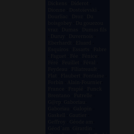
Dickens
-
Diderot
-
Dionne
-
Dostoïevski
-
Dourliac
-
Droz
-
Du
boisgobey
-
Du gouezou
vraz
-
Dumas
-
Dumas fils
-
Duruy
-
Duvernois
-
Eberhardt
-
Eluard
-
Esquiros
-
Essarts
-
Fabre
-
Faguet
-
Fée
-
Fénice
-
Féré
-
Feuillet
-
Féval
-
Feydeau
-
Filiatreault
-
Flat
-
Flaubert
-
Fontaine
-
Forbin
-
Alain-Fournier
-
France
-
Frapié
-
Funck
Brentano
-
Futrelle
-
G@rp
-
Gaboriau
-
Gaboriau
-
Galopin
-
Gaskell
-
Gautier
-
Geffroy
-
Géode am
-
Géod´am
-
Girardin
-