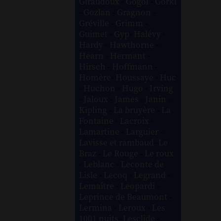
Giraudoux
-
Gogol
-
Gorki
-
Gozlan
-
Gragnon
-
Gréville
-
Grimm
-
Guimet
-
Gyp
-
Halévy
-
Hardy
-
Hawthorne
-
Hearn
-
Hermant
-
Hirsch
-
Hoffmann
-
Homère
-
Houssaye
-
Huc
-
Huchon
-
Hugo
-
Irving
-
Jaloux
-
James
-
Janin
-
Kipling
-
La bruyère
-
La
Fontaine
-
Lacroix
-
Lamartine
-
Larguier
-
Lavisse et rambaud
-
Le
Braz
-
Le Rouge
-
Le roux
-
Leblanc
-
Leconte de
Lisle
-
Lecoq
-
Legrand
-
Lemaître
-
Leopardi
-
Leprince de Beaumont
-
Lermina
-
Leroux
-
Les
1001 nuits
-
Lesclide
-