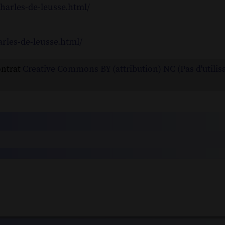
charles-de-leusse.html/
arles-de-leusse.html/
ontrat
Creative Commons BY (attribution) NC (Pas d'utilis