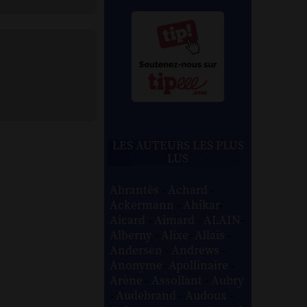
LES AUTEURS LES PLUS
LUS
Abrantès
-
Achard
-
Ackermann
-
Ahikar
-
Aicard
-
Aimard
-
ALAIN
-
Alberny
-
Alixe
-
Allais
-
Andersen
-
Andrews
-
Anonyme
-
Apollinaire
-
Arène
-
Assollant
-
Aubry
-
Audebrand
-
Audoux
-