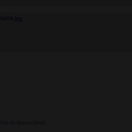
36098.jpg
rles-de-leusse.html/