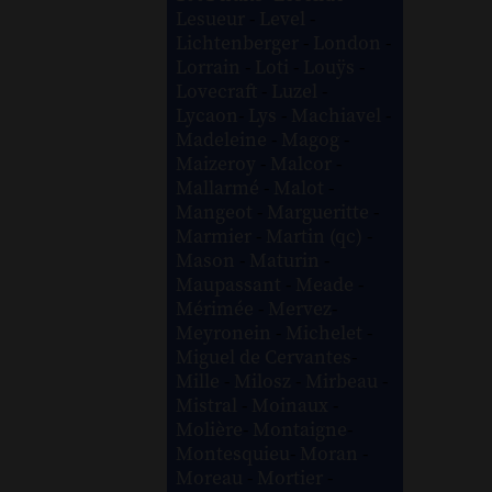
Lesueur
-
Level
-
Lichtenberger
-
London
-
Lorrain
-
Loti
-
Louÿs
-
Lovecraft
-
Luzel
-
Lycaon
-
Lys
-
Machiavel
-
Madeleine
-
Magog
-
Maizeroy
-
Malcor
-
Mallarmé
-
Malot
-
Mangeot
-
Margueritte
-
Marmier
-
Martin (qc)
-
Mason
-
Maturin
-
Maupassant
-
Meade
-
Mérimée
-
Mervez
-
Meyronein
-
Michelet
-
Miguel de Cervantes
-
Mille
-
Milosz
-
Mirbeau
-
Mistral
-
Moinaux
-
Molière
-
Montaigne
-
Montesquieu
-
Moran
-
Moreau
-
Mortier
-